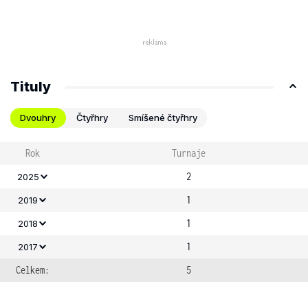
Tituly
Dvouhry
Čtyřhry
Smíšené čtyřhry
Rok
Turnaje
2
2025
1
2019
1
2018
1
2017
Celkem:
5