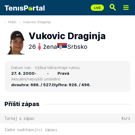
Hráči
Vukovic Draginja
Vukovic Draginja
26
žena
Srbsko
Datum nar.:
Výška:
Váha:
Hraje rukou:
27. 4. 2000
-
-
Pravá
Aktuální/nejvyšší umístění:
dvouhra: 686. / 527.
čtyřhra: 926. / 496.
Příští zápas
Turnaj a zápas
Kurs
Žádné nadcházející zápasy.