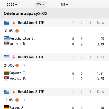
-
1/5
2022
1/5
Odehrané zápasy
2022
Heraklion 4 ITF
1
2
3
Kurs
31.05.
1K
Mesochoritou G.
6
6
1.25
Vukovic D.
0
0
3.49
Heraklion 3 ITF
1
2
3
Kurs
24.05.
1K
Dapkute I.
6
6
1.31
Vukovic D.
1
0
3.05
Heraklion 2 ITF
1
2
3
Kurs
17.05.
1K
Wirges A.
6
6
1.18