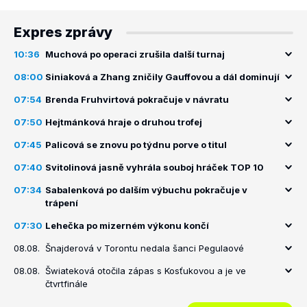
Expres zprávy
10:36
Muchová po operaci zrušila další turnaj
08:00
Siniaková a Zhang zničily Gauffovou a dál dominují
07:54
Brenda Fruhvirtová pokračuje v návratu
07:50
Hejtmánková hraje o druhou trofej
07:45
Palicová se znovu po týdnu porve o titul
07:40
Svitolinová jasně vyhrála souboj hráček TOP 10
07:34
Sabalenková po dalším výbuchu pokračuje v
trápení
07:30
Lehečka po mizerném výkonu končí
08.08.
Šnajderová v Torontu nedala šanci Pegulaové
08.08.
Šwiateková otočila zápas s Kosťukovou a je ve
čtvrtfinále