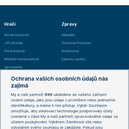
Hráči
Zprávy
Novak Djokovič
Aktuality
Jiří Lehečka
Tenisová Previews
Petra Kvitová
Rozhovory
Markéta Vondroušová
Express zprávy
Iga Swiatek
Marie Bouzková
Ochrana vašich osobních údajů nás
Žebříčky
Kalendář turnajů
zajímá
My a naši partneři
999
ukládáme do vašeho zařízení
Žebříček ATP (muži)
Australian Open
osobní údaje, jako jsou údaje o prohlížení nebo jedinečné
Žebříček WTA (ženy)
French Open
identifikátory, a máme k nim přístup. Výběr Souhlasím
umožňuje, aby sledovací technologie podporovaly účely
Sázkařský žebříček
Wimbledon
uvedené v části My a naši partneři zpracováváme údaje za
US Open
účelem poskytování. Výběrem Zamítnout vše nebo
odvoláním svého souhlasu je zakážete. Pokud jsou
Turnaj mistrů