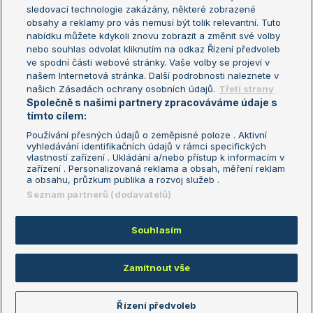
sledovací technologie zakázány, některé zobrazené
Turnaj mistryň
obsahy a reklamy pro vás nemusí být tolik relevantní. Tuto
Aktualní trendy
nabídku můžete kdykoli znovu zobrazit a změnit své volby
nebo souhlas odvolat kliknutím na odkaz Řízení předvoleb
ve spodní části webové stránky. Vaše volby se projeví v
Fotbalové přestupy
našem Internetová stránka. Další podrobnosti naleznete v
Livesport Daily
našich Zásadách ochrany osobních údajů.
Třetí strany
Společně s našimi partnery zpracováváme údaje s
LS Prague Open
tímto cílem:
Používání přesných údajů o zeměpisné poloze . Aktivní
vyhledávání identifikačních údajů v rámci specifických
vlastností zařízení . Ukládání a/nebo přístup k informacím v
Podmínky užití
Nastavení soukromí
zařízení . Personalizovaná reklama a obsah, měření reklam
GDPR a žurnalistika
Reklama
a obsahu, průzkum publika a rozvoj služeb .
Informace o zpracování osobních
Kontakt
Seznam partnerů (dodavatelů)
údajů
Tiráž
Souhlasím
Copyright © 2008-2026 TenisPortal.cz. Využíváme zpravodajství ČTK.
Zamítnout vše
Řízení předvoleb