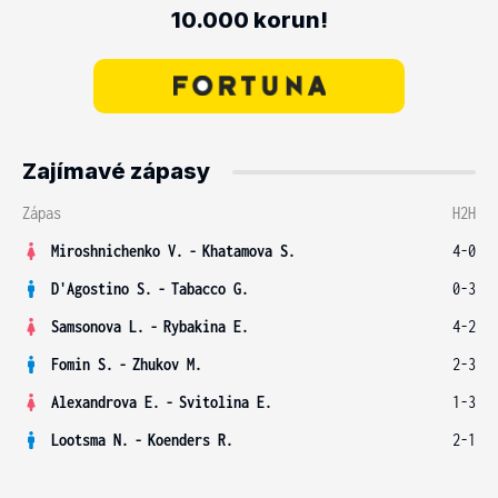
10.000 korun!
Zajímavé zápasy
Zápas
H2H
Miroshnichenko V.
-
Khatamova S.
4-0
D'Agostino S.
-
Tabacco G.
0-3
Samsonova L.
-
Rybakina E.
4-2
Fomin S.
-
Zhukov M.
2-3
Alexandrova E.
-
Svitolina E.
1-3
Lootsma N.
-
Koenders R.
2-1