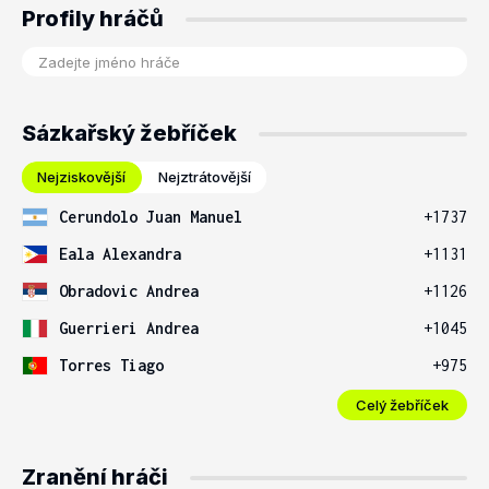
Profily hráčů
Sázkařský žebříček
Nejziskovější
Nejztrátovější
Cerundolo Juan Manuel
+1737
Eala Alexandra
+1131
Obradovic Andrea
+1126
Guerrieri Andrea
+1045
Torres Tiago
+975
Celý žebříček
Zranění hráči