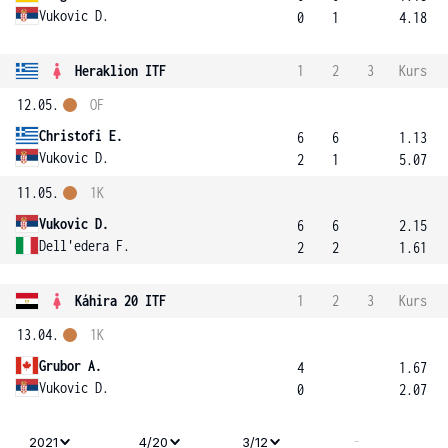
Vukovic D.
0
1
4.18
Heraklion ITF
1
2
3
Kurs
12.05.
OF
Christofi E.
6
6
1.13
Vukovic D.
2
1
5.07
11.05.
1K
Vukovic D.
6
6
2.15
Dell'edera F.
2
2
1.61
Káhira 20 ITF
1
2
3
Kurs
13.04.
1K
Grubor A.
4
1.67
Vukovic D.
0
2.07
-
2021
4/20
3/12