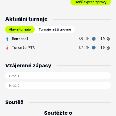
Další expres zprávy
Aktuální turnaje
Hlavní turnaje
Turnaje nižší úrovně
Montreal
$9.4M
10
Toronto WTA
$7.4M
10
Vzájemné zápasy
Soutěž
Soutěžte o