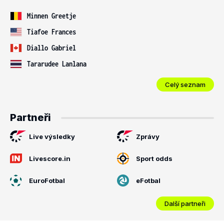
Minnen Greetje
Tiafoe Frances
Diallo Gabriel
Tararudee Lanlana
Celý seznam
Partneři
Live výsledky
Zprávy
Livescore.in
Sport odds
EuroFotbal
eFotbal
Další partneři