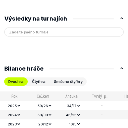
Výsledky na turnajích
Bilance hráče
Dvouhra
Čtyřhra
Smíšené čtyřhry
Rok
Celkem
Antuka
Tvrdý p.
H
-
2025
59/26
34/17
-
2024
53/38
46/25
-
2023
20/12
10/5