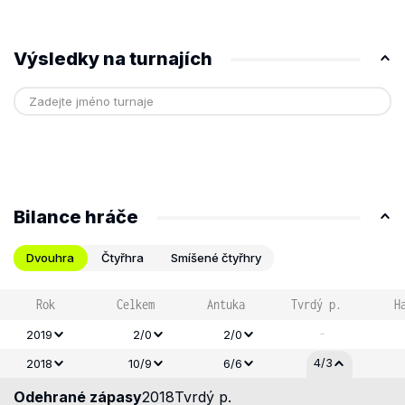
Výsledky na turnajích
Bilance hráče
Dvouhra
Čtyřhra
Smíšené čtyřhry
Rok
Celkem
Antuka
Tvrdý p.
H
-
2019
2/0
2/0
4/3
2018
10/9
6/6
Odehrané zápasy
2018
Tvrdý p.