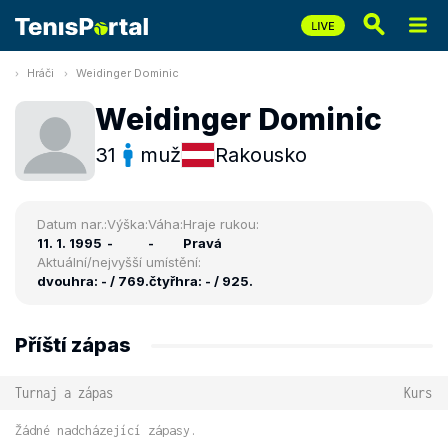
Hráči
Weidinger Dominic
Weidinger Dominic
31
muž
Rakousko
Datum nar.:
Výška:
Váha:
Hraje rukou:
11. 1. 1995
-
-
Pravá
Aktuální/nejvyšší umístění:
dvouhra: - / 769.
čtyřhra: - / 925.
Příští zápas
Turnaj a zápas
Kurs
Žádné nadcházející zápasy.