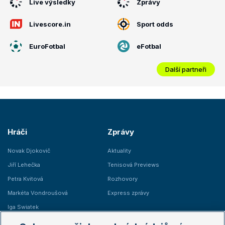
Live výsledky
Zprávy
Livescore.in
Sport odds
EuroFotbal
eFotbal
Další partneři
Hráči
Zprávy
Novak Djokovič
Aktuality
Jiří Lehečka
Tenisová Previews
Petra Kvitová
Rozhovory
Markéta Vondroušová
Express zprávy
Iga Swiatek
Marie Bouzková