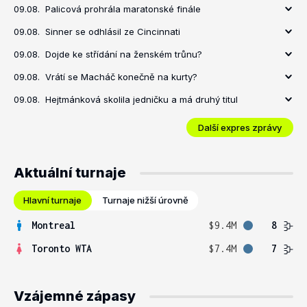
09.08.
Palicová prohrála maratonské finále
09.08.
Sinner se odhlásil ze Cincinnati
09.08.
Dojde ke střídání na ženském trůnu?
09.08.
Vrátí se Macháč konečně na kurty?
09.08.
Hejtmánková skolila jedničku a má druhý titul
Další expres zprávy
Aktuální turnaje
Hlavní turnaje
Turnaje nižší úrovně
Montreal
$9.4M
8
Toronto WTA
$7.4M
7
Vzájemné zápasy