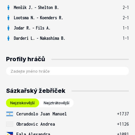
Menšík J.
-
Shelton B.
2-1
Lootsma N.
-
Koenders R.
2-1
Jodar R.
-
Fils A.
1-1
Darderi L.
-
Nakashima B.
1-1
Profily hráčů
Sázkařský žebříček
Nejziskovější
Nejztrátovější
Cerundolo Juan Manuel
+1737
Obradovic Andrea
+1126
Eala Alexandra
+1081