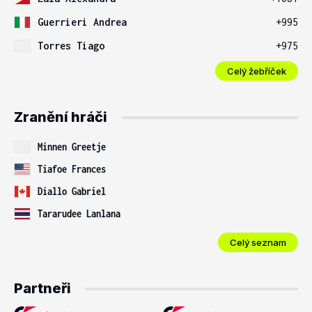
Guerrieri Andrea
+995
Torres Tiago
+975
Celý žebříček
Zranění hráči
Minnen Greetje
Tiafoe Frances
Diallo Gabriel
Tararudee Lanlana
Celý seznam
Partneři