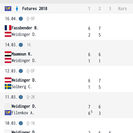
Futures 2018
1
2
3
Kurs
16.04.
Q-OF
Fassbender B.
6
7
Weidinger D.
2
5
14.03.
1K
Maamoun K.
6
6
Weidinger D.
1
1
12.03.
Q-OF
Weidinger D.
6
7
Solberg C.
1
5
11.03.
Q-2K
Weidinger D.
7
6
5
Filenkov A.
6
3
10.03.
Q-1K
Weidinger D.
2
6
6