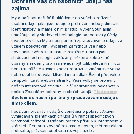
Ochrana vašich osobních údajů nás
Žebříčky
Kalendář turnajů
zajímá
My a naši partneři
999
ukládáme do vašeho zařízení
Žebříček ATP (muži)
Australian Open
osobní údaje, jako jsou údaje o prohlížení nebo jedinečné
Žebříček WTA (ženy)
French Open
identifikátory, a máme k nim přístup. Výběr Souhlasím
umožňuje, aby sledovací technologie podporovaly účely
Sázkařský žebříček
Wimbledon
uvedené v části My a naši partneři zpracováváme údaje za
US Open
účelem poskytování. Výběrem Zamítnout vše nebo
odvoláním svého souhlasu je zakážete. Pokud jsou
Turnaj mistrů
sledovací technologie zakázány, některé zobrazené
Turnaj mistryň
obsahy a reklamy pro vás nemusí být tolik relevantní. Tuto
Aktualní trendy
nabídku můžete kdykoli znovu zobrazit a změnit své volby
nebo souhlas odvolat kliknutím na odkaz Řízení předvoleb
ve spodní části webové stránky. Vaše volby se projeví v
Fotbalové přestupy
našem Internetová stránka. Další podrobnosti naleznete v
Livesport Daily
našich Zásadách ochrany osobních údajů.
Třetí strany
Společně s našimi partnery zpracováváme údaje s
LS Prague Open
tímto cílem:
Používání přesných údajů o zeměpisné poloze . Aktivní
vyhledávání identifikačních údajů v rámci specifických
vlastností zařízení . Ukládání a/nebo přístup k informacím v
Podmínky užití
Nastavení soukromí
zařízení . Personalizovaná reklama a obsah, měření reklam
GDPR a žurnalistika
Reklama
a obsahu, průzkum publika a rozvoj služeb .
Informace o zpracování osobních