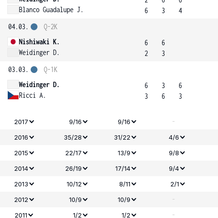
Blanco Guadalupe J.
6
3
4
04.03.
Q-2K
Nishiwaki K.
6
6
Weidinger D.
2
3
03.03.
Q-1K
Weidinger D.
6
3
6
Ricci A.
3
6
3
-
2017
9/16
9/16
2016
35/28
31/22
4/6
2015
22/17
13/9
9/8
2014
26/19
17/14
9/4
2013
10/12
8/11
2/1
-
2012
10/9
10/9
-
2011
1/2
1/2