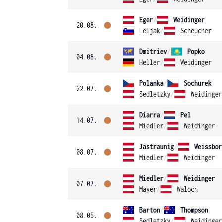
Eger
/
Weidinger
20.08.
Leljak
/
Scheucher
Dmitriev
/
Popko
04.08.
Heller
/
Weidinger
Polanka
/
Sochurek
22.07.
Sedletzky
/
Weidinger
Diarra
/
Pel
14.07.
Miedler
/
Weidinger
Jastraunig
/
Weissbor
08.07.
Miedler
/
Weidinger
Miedler
/
Weidinger
07.07.
Mayer
/
Waloch
Barton
/
Thompson
08.05.
Sedletzky
/
Weidinger