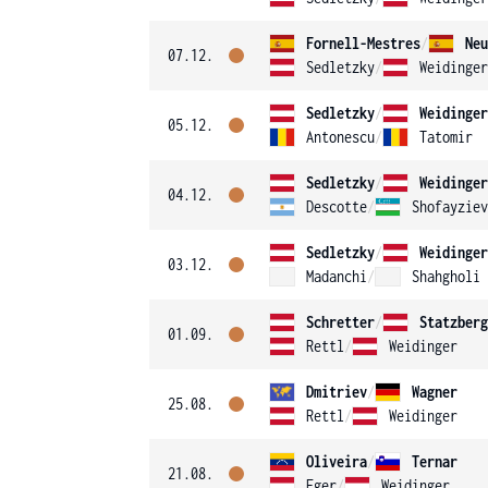
Fornell-Mestres
/
Neu
07.12.
Sedletzky
/
Weidinger
Sedletzky
/
Weidinger
05.12.
Antonescu
/
Tatomir
Sedletzky
/
Weidinger
04.12.
Descotte
/
Shofayziev
Sedletzky
/
Weidinger
03.12.
Madanchi
/
Shahgholi
Schretter
/
Statzberg
01.09.
Rettl
/
Weidinger
Dmitriev
/
Wagner
25.08.
Rettl
/
Weidinger
Oliveira
/
Ternar
21.08.
Eger
/
Weidinger