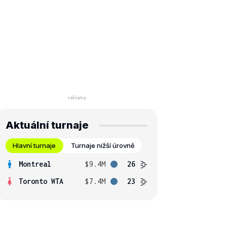
Aktuální turnaje
Hlavní turnaje
Turnaje nižší úrovně
Montreal
$9.4M
26
Toronto WTA
$7.4M
23