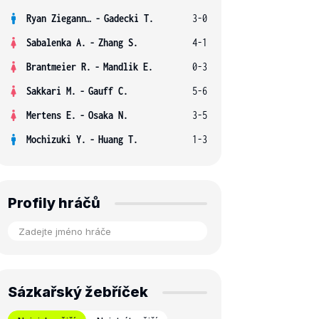
Ryan Ziegann S.
-
Gadecki T.
3-0
Sabalenka A.
-
Zhang S.
4-1
Brantmeier R.
-
Mandlik E.
0-3
Sakkari M.
-
Gauff C.
5-6
Mertens E.
-
Osaka N.
3-5
Mochizuki Y.
-
Huang T.
1-3
Profily hráčů
Sázkařský žebříček