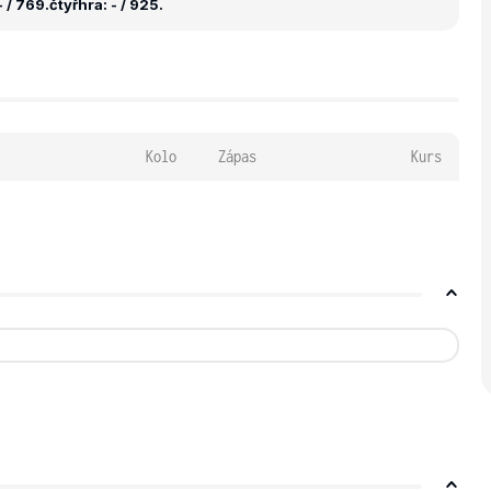
 / 769.
čtyřhra: - / 925.
Kolo
Zápas
Kurs