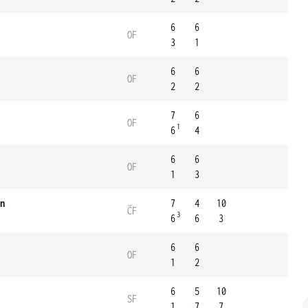
6
6
OF
3
1
6
6
OF
2
2
7
6
OF
1
6
4
6
6
OF
1
3
n
7
4
10
ČF
3
6
6
3
6
6
OF
1
2
6
5
10
SF
1
7
7