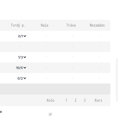
Tvrdý p.
Hala
Tráva
Nezadáno
-
-
-
0/1
-
-
-
-
-
-
-
1/3
-
-
-
10/5
-
-
-
0/2
Kolo
1
2
3
Kurs
v
OF