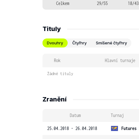
Celkem
29/55
18/43
Tituly
Dvouhry
Čtyřhry
Smíšené čtyřhry
Rok
Hlavní turnaje
Žádné tituly
Zranění
Datum
Turnaj
25.04.2018 - 26.04.2018
Futures 