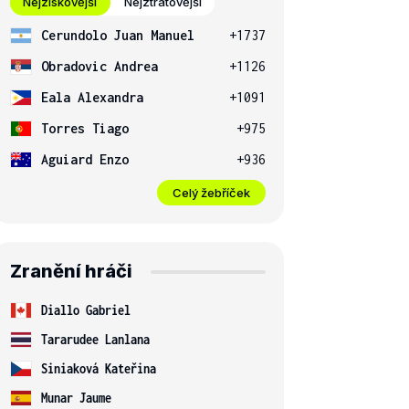
Nejziskovější
Nejztrátovější
Cerundolo Juan Manuel
+1737
Obradovic Andrea
+1126
Eala Alexandra
+1091
Torres Tiago
+975
Aguiard Enzo
+936
Celý žebříček
Zranění hráči
Diallo Gabriel
Tararudee Lanlana
Siniaková Kateřina
Munar Jaume