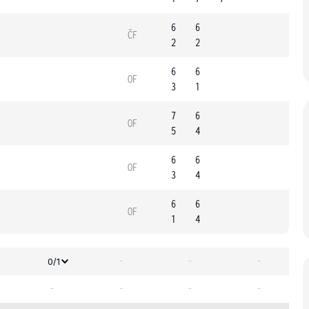
6
6
ČF
2
2
6
6
OF
3
1
7
6
OF
5
4
6
6
OF
3
4
6
6
OF
1
4
-
-
-
0/1
-
-
-
-