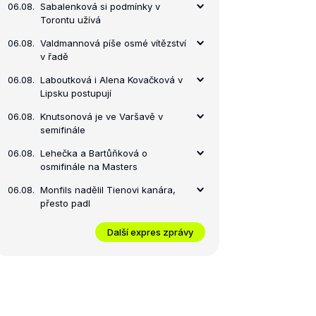
06.08.
Sabalenková si podmínky v
Torontu užívá
06.08.
Valdmannová píše osmé vítězství
v řadě
06.08.
Laboutková i Alena Kovačková v
Lipsku postupují
06.08.
Knutsonová je ve Varšavě v
semifinále
06.08.
Lehečka a Bartůňková o
osmifinále na Masters
06.08.
Monfils nadělil Tienovi kanára,
přesto padl
Další expres zprávy