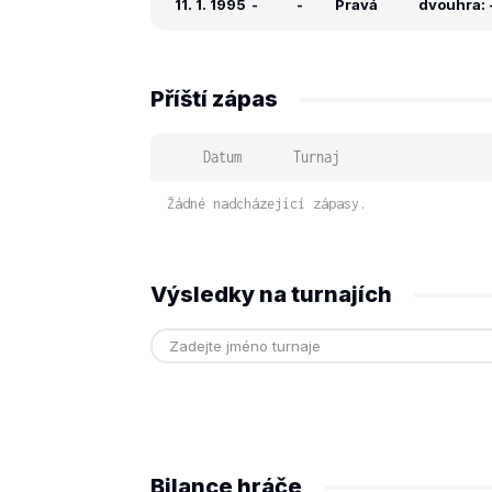
11. 1. 1995
-
-
Pravá
dvouhra: -
Příští zápas
Datum
Turnaj
Žádné nadcházející zápasy.
Výsledky na turnajích
Bilance hráče