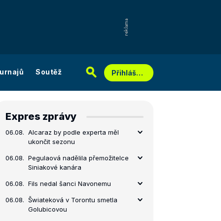
urnajů
Soutěž
Přihlášení
Expres zprávy
06.08.
Alcaraz by podle experta měl
ukončit sezonu
06.08.
Pegulaová nadělila přemožitelce
Siniakové kanára
06.08.
Fils nedal šanci Navonemu
06.08.
Šwiateková v Torontu smetla
Golubicovou