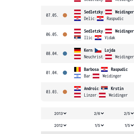
Sedletzky
/
Weidinger
07.05.
Delic
/
Raspudic
Sedletzky
/
Weidinger
06.05.
Ilic
/
Vidak
Kern
/
Lojda
08.04.
Neuchrist
/
Weidinger
Barbosa
/
Raspudic
01.04.
Bar
/
Weidinger
Androic
/
Krstin
03.03.
Linzer
/
Weidinger
2013
2/6
2/5
2012
1/5
1/5