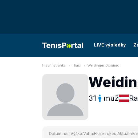
LIVE výsledky
Z
Hlavní stránka
Hráči
Weidinger Dominic
Weidin
31
muž
Ra
Datum nar.:
Výška:
Váha:
Hraje rukou:
Aktuální/ne