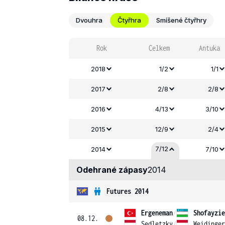
Dvouhra
Čtyřhra
Smíšené čtyřhry
Rok
Celkem
Antuka
2018
1/2
1/1
2017
2/8
2/8
2016
4/13
3/10
2015
12/9
2/4
7/12
2014
7/10
Odehrané zápasy
2014
Futures 2014
Ergeneman
/
Shofayzie
08.12.
Sedletzky
/
Weidinger