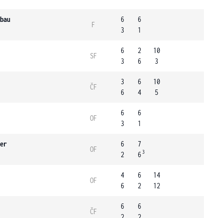
bau
6
6
F
3
1
6
2
10
SF
3
6
3
3
6
10
ČF
6
4
5
6
6
OF
3
1
er
6
7
OF
3
2
6
4
6
14
OF
6
2
12
6
6
ČF
2
2