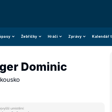
ápasy
Žebříčky
Hráči
Zprávy
Kalendář t
ger Dominic
kousko
jvyšší umístění: