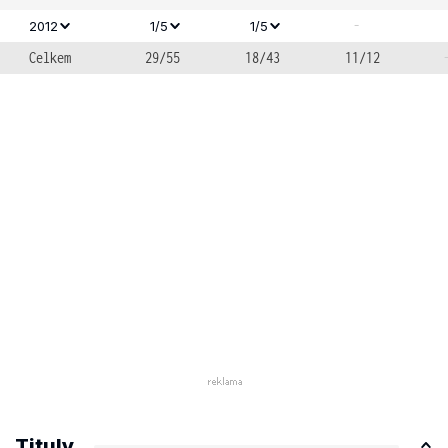
-
2012
1/5
1/5
Celkem
29/55
18/43
11/12
Tituly