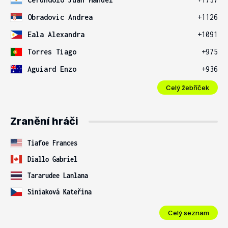
Obradovic Andrea
+1126
Eala Alexandra
+1091
Torres Tiago
+975
Aguiard Enzo
+936
Celý žebříček
Zranění hráči
Tiafoe Frances
Diallo Gabriel
Tararudee Lanlana
Siniaková Kateřina
Celý seznam