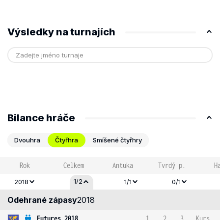
Výsledky na turnajích
Bilance hráče
Dvouhra
Čtyřhra
Smíšené čtyřhry
Rok
Celkem
Antuka
Tvrdý p.
H
1/2
2018
1/1
0/1
Odehrané zápasy
2018
Futures 2018
1
2
3
Kurs