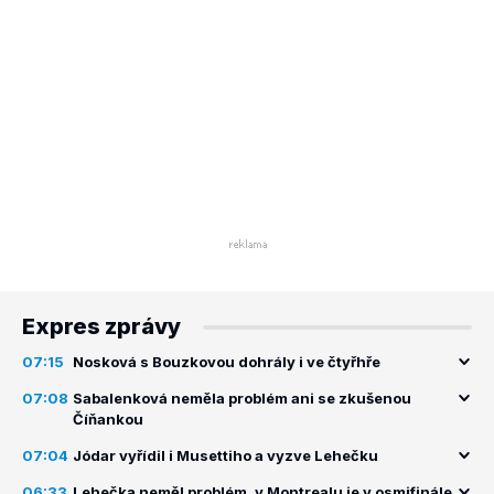
Expres zprávy
07:15
Nosková s Bouzkovou dohrály i ve čtyřhře
07:08
Sabalenková neměla problém ani se zkušenou
Číňankou
07:04
Jódar vyřídil i Musettiho a vyzve Lehečku
06:33
Lehečka neměl problém, v Montrealu je v osmifinále