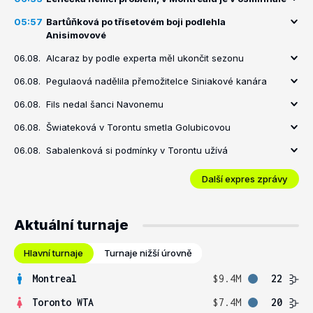
05:57
Bartůňková po třísetovém boji podlehla
Anisimovové
06.08.
Alcaraz by podle experta měl ukončit sezonu
06.08.
Pegulaová nadělila přemožitelce Siniakové kanára
06.08.
Fils nedal šanci Navonemu
06.08.
Šwiateková v Torontu smetla Golubicovou
06.08.
Sabalenková si podmínky v Torontu užívá
Další expres zprávy
Aktuální turnaje
Hlavní turnaje
Turnaje nižší úrovně
Montreal
$9.4M
22
Toronto WTA
$7.4M
20