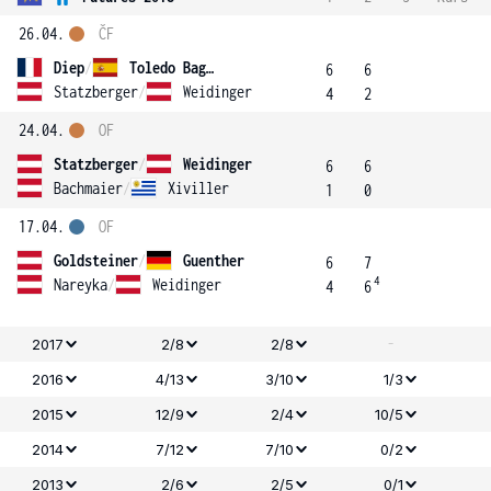
26.04.
ČF
Diep
/
Toledo Bague
6
6
Statzberger
/
Weidinger
4
2
24.04.
OF
Statzberger
/
Weidinger
6
6
Bachmaier
/
Xiviller
1
0
17.04.
OF
Goldsteiner
/
Guenther
6
7
4
Nareyka
/
Weidinger
4
6
-
2017
2/8
2/8
2016
4/13
3/10
1/3
2015
12/9
2/4
10/5
2014
7/12
7/10
0/2
2013
2/6
2/5
0/1