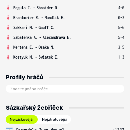
Pegula J.
-
Shnaider D.
4-0
Brantmeier R.
-
Mandlik E.
0-3
Sakkari M.
-
Gauff C.
5-6
Sabalenka A.
-
Alexandrova E.
5-4
Mertens E.
-
Osaka N.
3-5
Kostyuk M.
-
Swiatek I.
1-3
Profily hráčů
Sázkařský žebříček
Nejziskovější
Nejztrátovější
Cerundolo Juan Manuel
+1737