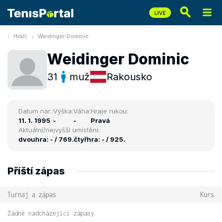
Hráči
Weidinger Dominic
Weidinger Dominic
31
muž
Rakousko
Datum nar.:
Výška:
Váha:
Hraje rukou:
11. 1. 1995
-
-
Pravá
Aktuální/nejvyšší umístění:
dvouhra: - / 769.
čtyřhra: - / 925.
Příští zápas
Turnaj a zápas
Kurs
Žádné nadcházející zápasy.