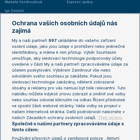
Markéta Vondroušová
Express zprávy
Iga Swiatek
Marie Bouzková
Ochrana vašich osobních údajů nás
Žebříčky
Kalendář turnajů
zajímá
My a naši partneři
997
ukládáme do vašeho zařízení
Žebříček ATP (muži)
Australian Open
osobní údaje, jako jsou údaje o prohlížení nebo jedinečné
Žebříček WTA (ženy)
French Open
identifikátory, a máme k nim přístup. Výběr Souhlasím
umožňuje, aby sledovací technologie podporovaly účely
Sázkařský žebříček
Wimbledon
uvedené v části My a naši partneři zpracováváme údaje za
US Open
účelem poskytování. Výběrem Zamítnout vše nebo
odvoláním svého souhlasu je zakážete. Pokud jsou
Turnaj mistrů
sledovací technologie zakázány, některé zobrazené
Turnaj mistryň
obsahy a reklamy pro vás nemusí být tolik relevantní. Tuto
Aktualní trendy
nabídku můžete kdykoli znovu zobrazit a změnit své volby
nebo souhlas odvolat kliknutím na odkaz Řízení předvoleb
ve spodní části webové stránky. Vaše volby se projeví v
Fotbalové přestupy
našem Internetová stránka. Další podrobnosti naleznete v
Livesport Daily
našich Zásadách ochrany osobních údajů.
Třetí strany
Společně s našimi partnery zpracováváme údaje s
LS Prague Open
tímto cílem:
Používání přesných údajů o zeměpisné poloze . Aktivní