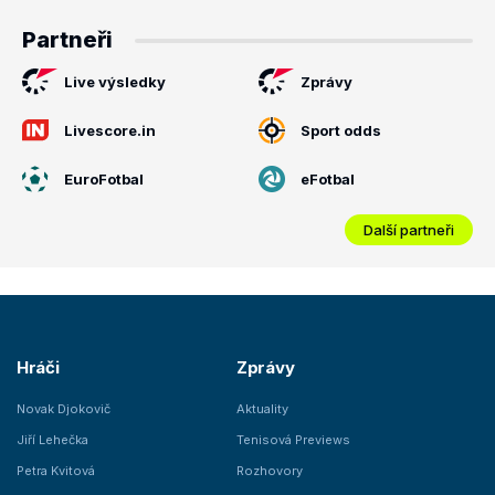
Partneři
Live výsledky
Zprávy
Livescore.in
Sport odds
EuroFotbal
eFotbal
Další partneři
Hráči
Zprávy
Novak Djokovič
Aktuality
Jiří Lehečka
Tenisová Previews
Petra Kvitová
Rozhovory