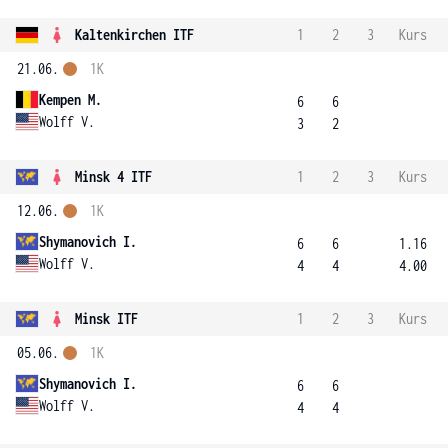
Kaltenkirchen ITF
1
2
3
Kurs
21.06.
1K
Kempen M.
6
6
Wolff V.
3
2
Minsk 4 ITF
1
2
3
Kurs
12.06.
1K
Shymanovich I.
6
6
1.16
Wolff V.
4
4
4.00
Minsk ITF
1
2
3
Kurs
05.06.
1K
Shymanovich I.
6
6
Wolff V.
4
4