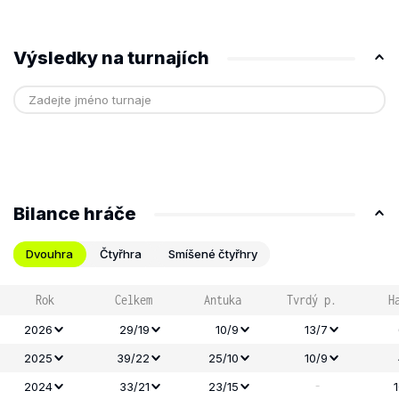
Výsledky na turnajích
Bilance hráče
Dvouhra
Čtyřhra
Smíšené čtyřhry
Rok
Celkem
Antuka
Tvrdý p.
H
2026
29/19
10/9
13/7
2025
39/22
25/10
10/9
-
2024
33/21
23/15