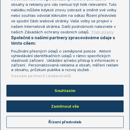
Turnaj mistryň
obsahy a reklamy pro vás nemusí být tolik relevantní. Tuto
Aktualní trendy
nabídku můžete kdykoli znovu zobrazit a změnit své volby
nebo souhlas odvolat kliknutím na odkaz Řízení předvoleb
ve spodní části webové stránky. Vaše volby se projeví v
Fotbalové přestupy
našem Internetová stránka. Další podrobnosti naleznete v
Livesport Daily
našich Zásadách ochrany osobních údajů.
Třetí strany
Společně s našimi partnery zpracováváme údaje s
LS Prague Open
tímto cílem:
Používání přesných údajů o zeměpisné poloze . Aktivní
vyhledávání identifikačních údajů v rámci specifických
vlastností zařízení . Ukládání a/nebo přístup k informacím v
Podmínky užití
Nastavení soukromí
zařízení . Personalizovaná reklama a obsah, měření reklam
GDPR a žurnalistika
Reklama
a obsahu, průzkum publika a rozvoj služeb .
Informace o zpracování osobních
Kontakt
Seznam partnerů (dodavatelů)
údajů
Tiráž
Souhlasím
Copyright © 2008-2026 TenisPortal.cz. Využíváme zpravodajství ČTK.
Zamítnout vše
Řízení předvoleb