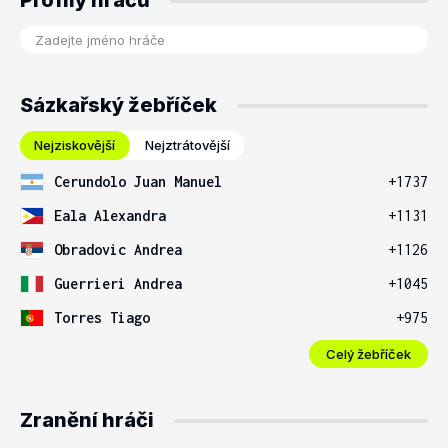
Profily hráčů
Sázkařský žebříček
Nejziskovější
Nejztrátovější
Cerundolo Juan Manuel
+1737
Eala Alexandra
+1131
Obradovic Andrea
+1126
Guerrieri Andrea
+1045
Torres Tiago
+975
Celý žebříček
Zranění hráči