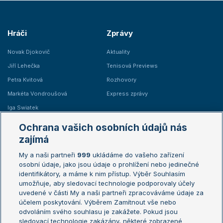
Hráči
Zprávy
Novak Djokovič
Aktuality
Jiří Lehečka
Tenisová Previews
Petra Kvitová
Rozhovory
Markéta Vondroušová
Express zprávy
Iga Swiatek
Marie Bouzková
Ochrana vašich osobních údajů nás
Žebříčky
Kalendář turnajů
zajímá
My a naši partneři
999
ukládáme do vašeho zařízení
Žebříček ATP (muži)
Australian Open
osobní údaje, jako jsou údaje o prohlížení nebo jedinečné
Žebříček WTA (ženy)
French Open
identifikátory, a máme k nim přístup. Výběr Souhlasím
umožňuje, aby sledovací technologie podporovaly účely
Sázkařský žebříček
Wimbledon
uvedené v části My a naši partneři zpracováváme údaje za
US Open
účelem poskytování. Výběrem Zamítnout vše nebo
odvoláním svého souhlasu je zakážete. Pokud jsou
Turnaj mistrů
sledovací technologie zakázány, některé zobrazené