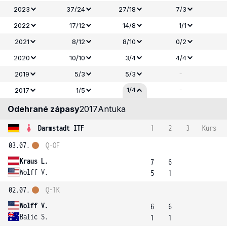
2023
37/24
27/18
7/3
2022
17/12
14/8
1/1
2021
8/12
8/10
0/2
2020
10/10
3/4
4/4
-
2019
5/3
5/3
-
1/4
2017
1/5
Odehrané zápasy
2017
Antuka
Darmstadt ITF
1
2
3
Kurs
03.07.
Q-OF
Kraus L.
7
6
Wolff V.
5
1
02.07.
Q-1K
Wolff V.
6
6
Balic S.
1
1