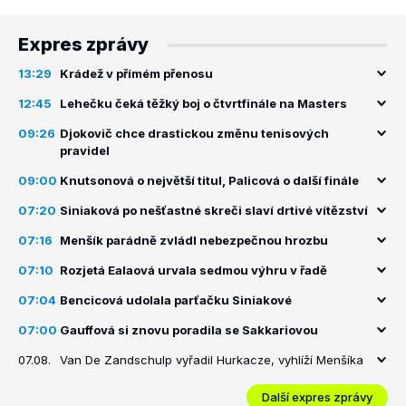
Expres zprávy
13:29
Krádež v přímém přenosu
12:45
Lehečku čeká těžký boj o čtvrtfinále na Masters
09:26
Djokovič chce drastickou změnu tenisových
pravidel
09:00
Knutsonová o největší titul, Palicová o další finále
07:20
Siniaková po nešťastné skreči slaví drtivé vítězství
07:16
Menšík parádně zvládl nebezpečnou hrozbu
07:10
Rozjetá Ealaová urvala sedmou výhru v řadě
07:04
Bencicová udolala parťačku Siniakové
07:00
Gauffová si znovu poradila se Sakkariovou
07.08.
Van De Zandschulp vyřadil Hurkacze, vyhlíží Menšíka
Další expres zprávy