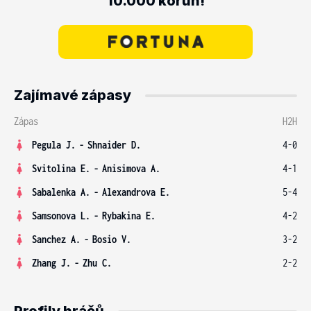
10.000 korun!
Zajímavé zápasy
Zápas
H2H
Pegula J.
-
Shnaider D.
4-0
Svitolina E.
-
Anisimova A.
4-1
Sabalenka A.
-
Alexandrova E.
5-4
Samsonova L.
-
Rybakina E.
4-2
Sanchez A.
-
Bosio V.
3-2
Zhang J.
-
Zhu C.
2-2