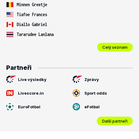
Minnen Greetje
Tiafoe Frances
Diallo Gabriel
Tararudee Lanlana
Celý seznam
Partneři
Live výsledky
Zprávy
Livescore.in
Sport odds
EuroFotbal
eFotbal
Další partneři