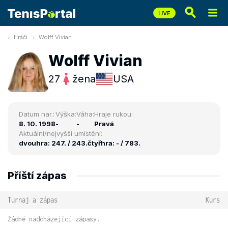
Hráči
Wolff Vivian
Wolff Vivian
27
žena
USA
Datum nar.:
Výška:
Váha:
Hraje rukou:
8. 10. 1998
-
-
Pravá
Aktuální/nejvyšší umístění:
dvouhra: 247. / 243.
čtyřhra: - / 783.
Příští zápas
Turnaj a zápas
Kurs
Žádné nadcházející zápasy.