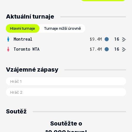
Aktuální turnaje
Hlavní turnaje
Turnaje nižší úrovně
Montreal
$9.4M
16
Toronto WTA
$7.4M
16
Vzájemné zápasy
Soutěž
Soutěžte o