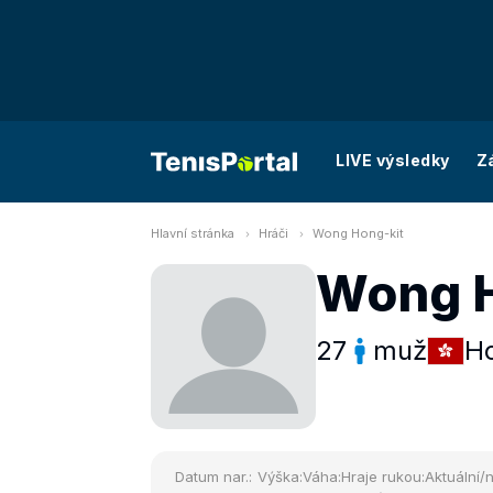
LIVE výsledky
Z
Hlavní stránka
Hráči
Wong Hong-kit
Wong H
27
muž
H
Datum nar.:
Výška:
Váha:
Hraje rukou:
Aktuální/n