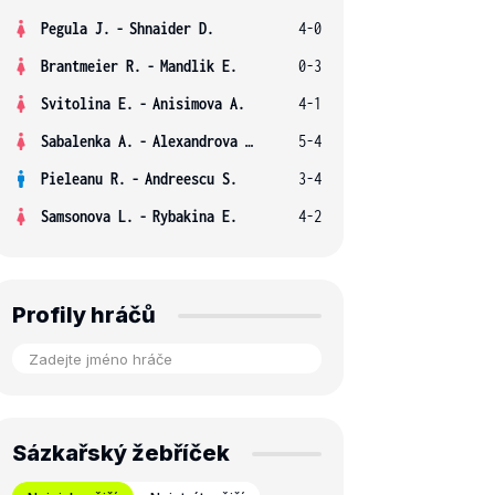
Pegula J.
-
Shnaider D.
4-0
Brantmeier R.
-
Mandlik E.
0-3
Svitolina E.
-
Anisimova A.
4-1
Sabalenka A.
-
Alexandrova E.
5-4
Pieleanu R.
-
Andreescu S.
3-4
Samsonova L.
-
Rybakina E.
4-2
Profily hráčů
Sázkařský žebříček