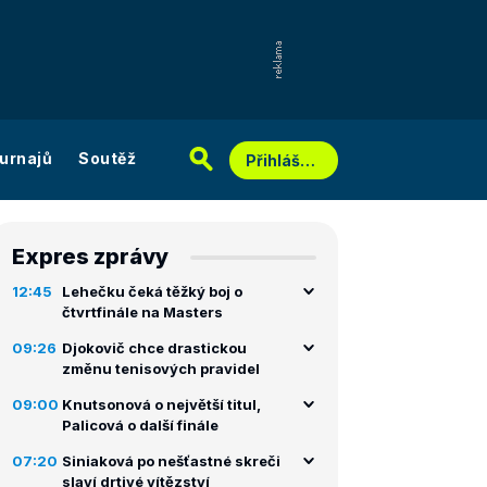
urnajů
Soutěž
Přihlášení
Expres zprávy
12:45
Lehečku čeká těžký boj o
čtvrtfinále na Masters
09:26
Djokovič chce drastickou
změnu tenisových pravidel
09:00
Knutsonová o největší titul,
Palicová o další finále
07:20
Siniaková po nešťastné skreči
slaví drtivé vítězství