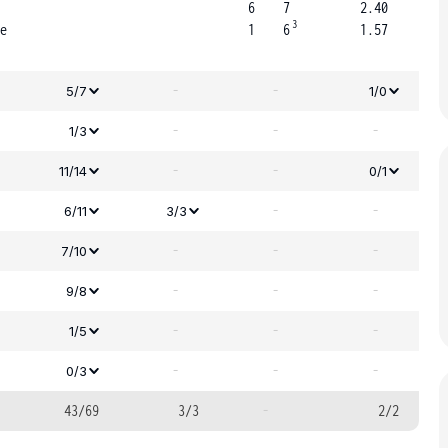
6
7
2.40
3
e
1
6
1.57
-
-
5/7
1/0
-
-
-
1/3
-
-
11/14
0/1
-
-
6/11
3/3
-
-
-
7/10
-
-
-
9/8
-
-
-
1/5
-
-
-
0/3
43/69
3/3
-
2/2