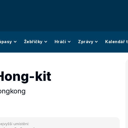
ápasy
Žebříčky
Hráči
Zprávy
Kalendář t
ong-kit
ongkong
ejvyšší umístění: