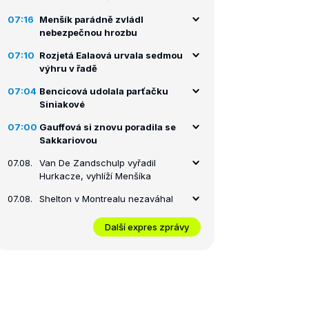
07:16
Menšík parádně zvládl
nebezpečnou hrozbu
07:10
Rozjetá Ealaová urvala sedmou
výhru v řadě
07:04
Bencicová udolala parťačku
Siniakové
07:00
Gauffová si znovu poradila se
Sakkariovou
07.08.
Van De Zandschulp vyřadil
Hurkacze, vyhlíží Menšíka
07.08.
Shelton v Montrealu nezaváhal
Další expres zprávy