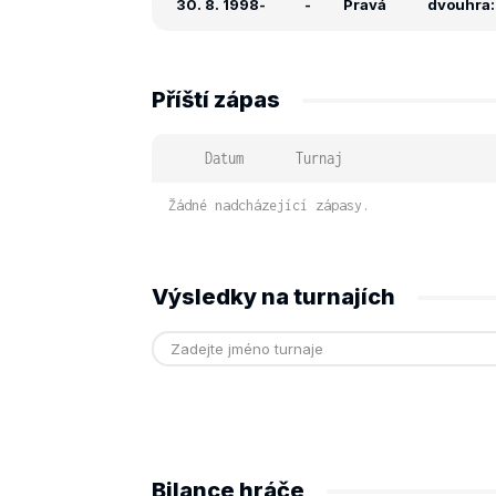
30. 8. 1998
-
-
Pravá
dvouhra: 
Příští zápas
Datum
Turnaj
Žádné nadcházející zápasy.
Výsledky na turnajích
Bilance hráče