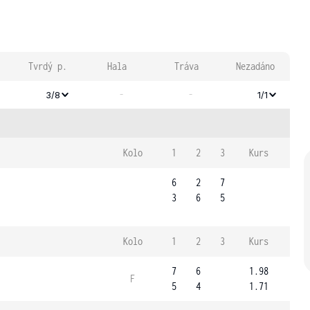
Tvrdý p.
Hala
Tráva
Nezadáno
-
-
3/8
1/1
Kolo
1
2
3
Kurs
6
2
7
3
6
5
Kolo
1
2
3
Kurs
7
6
1.98
F
5
4
1.71