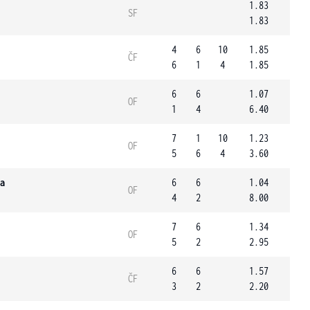
1.83
SF
1.83
4
6
10
1.85
ČF
6
1
4
1.85
6
6
1.07
OF
1
4
6.40
7
1
10
1.23
OF
5
6
4
3.60
a
6
6
1.04
OF
4
2
8.00
7
6
1.34
OF
5
2
2.95
6
6
1.57
ČF
3
2
2.20