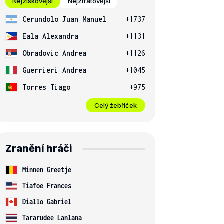
Nejziskovější
Nejztrátovější
Cerundolo Juan Manuel
+1737
Eala Alexandra
+1131
Obradovic Andrea
+1126
Guerrieri Andrea
+1045
Torres Tiago
+975
Celý žebříček
Zranění hráči
Minnen Greetje
Tiafoe Frances
Diallo Gabriel
Tararudee Lanlana