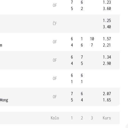
7
6
1.23
OF
5
2
3.60
1.25
ČF
3.40
6
1
10
1.57
OF
m
4
6
7
2.21
6
7
1.34
OF
4
5
2.90
6
6
OF
1
1
7
6
2.07
OF
Wong
5
4
1.65
Kolo
1
2
3
Kurs