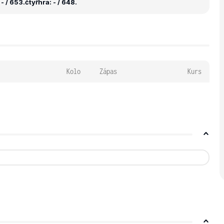
- / 653.
čtyřhra: - / 648.
Kolo
Zápas
Kurs