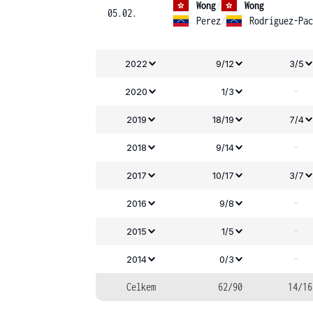
Wong
/
Wong
05.02.
Perez
/
Rodriguez-Pac
2022
9/12
3/5
-
2020
1/3
2019
18/19
7/4
-
2018
9/14
2017
10/17
3/7
-
2016
9/8
-
2015
1/5
-
2014
0/3
Celkem
62/90
14/16