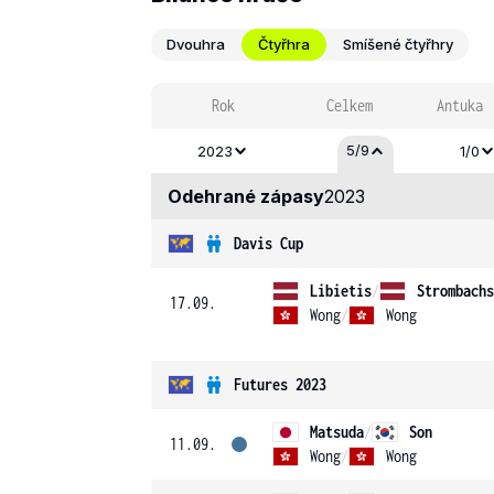
Dvouhra
Čtyřhra
Smíšené čtyřhry
Rok
Celkem
Antuka
5/9
2023
1/0
Odehrané zápasy
2023
Davis Cup
Libietis
/
Strombachs
17.09.
Wong
/
Wong
Futures 2023
Matsuda
/
Son
11.09.
Wong
/
Wong