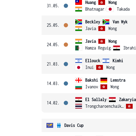
Huang
/
Wong
31.05.
Bhatnagar
/
Takada
Beckley
/
Van Wyk
25.05.
Javia
/
Wong
Javia
/
Wong
24.05.
Hamza Reguig
/
Ibrahi
Ellouck
/
Kimhi
21.03.
Inui
/
Wong
Bakshi
/
Lemstra
14.03.
Ivanov
/
Wong
El Sallaly
/
Zakaryia
14.02.
Trongcharoenchaikul
/
Davis Cup