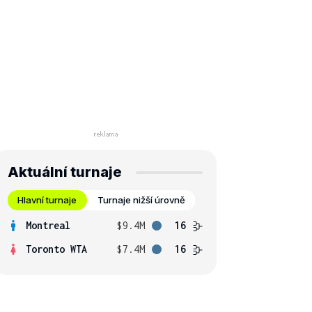
Aktuální turnaje
Hlavní turnaje
Turnaje nižší úrovně
Montreal
$9.4M
16
Toronto WTA
$7.4M
16