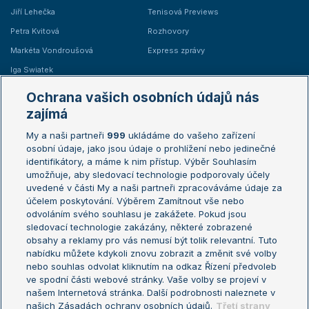
Jiří Lehečka
Tenisová Previews
Petra Kvitová
Rozhovory
Markéta Vondroušová
Express zprávy
Iga Swiatek
Marie Bouzková
Ochrana vašich osobních údajů nás
Žebříčky
Kalendář turnajů
zajímá
My a naši partneři
999
ukládáme do vašeho zařízení
Žebříček ATP (muži)
Australian Open
osobní údaje, jako jsou údaje o prohlížení nebo jedinečné
Žebříček WTA (ženy)
French Open
identifikátory, a máme k nim přístup. Výběr Souhlasím
umožňuje, aby sledovací technologie podporovaly účely
Sázkařský žebříček
Wimbledon
uvedené v části My a naši partneři zpracováváme údaje za
US Open
účelem poskytování. Výběrem Zamítnout vše nebo
odvoláním svého souhlasu je zakážete. Pokud jsou
Turnaj mistrů
sledovací technologie zakázány, některé zobrazené
Turnaj mistryň
obsahy a reklamy pro vás nemusí být tolik relevantní. Tuto
Aktualní trendy
nabídku můžete kdykoli znovu zobrazit a změnit své volby
nebo souhlas odvolat kliknutím na odkaz Řízení předvoleb
ve spodní části webové stránky. Vaše volby se projeví v
Fotbalové přestupy
našem Internetová stránka. Další podrobnosti naleznete v
Livesport Daily
našich Zásadách ochrany osobních údajů.
Třetí strany