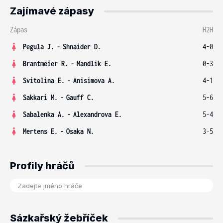
Zajímavé zápasy
Zápas
H2H
Pegula J.
-
Shnaider D.
4-0
Brantmeier R.
-
Mandlik E.
0-3
Svitolina E.
-
Anisimova A.
4-1
Sakkari M.
-
Gauff C.
5-6
Sabalenka A.
-
Alexandrova E.
5-4
Mertens E.
-
Osaka N.
3-5
Profily hráčů
Sázkařský žebříček