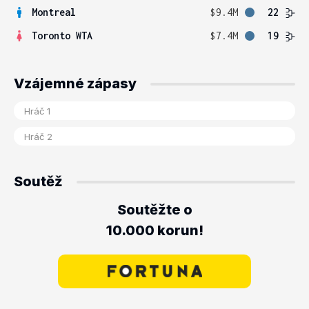
Montreal
$9.4M
22
Toronto WTA
$7.4M
19
Vzájemné zápasy
Soutěž
Soutěžte o
10.000 korun!