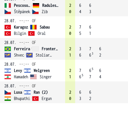
Pescosolido
/
Radulescu
2
6
6
Štěpánek
/
Zib
0
4
3
28.07.
--:--
OF
Karagoz
/
Sabau
2
7
6
Bilgin
/
Oral
0
5
1
28.07.
--:--
OF
Ferreira
/
Frontera (3)
2
3
7
6
3
Shvec
/
Stoliarov
1
6
6
2
28.07.
--:--
OF
5
Levy
/
Welgreen
2
7
6
6
5
Hamadeh
/
Singer
1
6
7
4
28.07.
--:--
OF
Luxa
/
Ran (2)
2
6
6
Bhupathi
/
Ergun
0
3
2