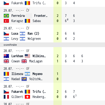
Fukarek
/
Trifu (4)
0
3
4
29.07.
--:--
ČF
Ferreira
/
Frontera (3)
2
7
6
0
Karagoz
/
Sabau
0
6
3
29.07.
--:--
ČF
Luxa
/
Ran (2)
2
6
6
Levy
/
Welgreen
0
4
2
osmifinále
28.07.
--:--
OF
Larkham
/
Wilkinson (1)
2
3
6
6
Cowan
/
MacLagan
1
6
4
3
28.07.
--:--
OF
Iliescu
/
Moyano
1
Hadad
/
Voltchkov
0
28.07.
--:--
OF
Fukarek
/
Trifu (4)
2
6
7
3
Gilbert
/
Heuberger
0
0
6
28.07.
--:--
OF