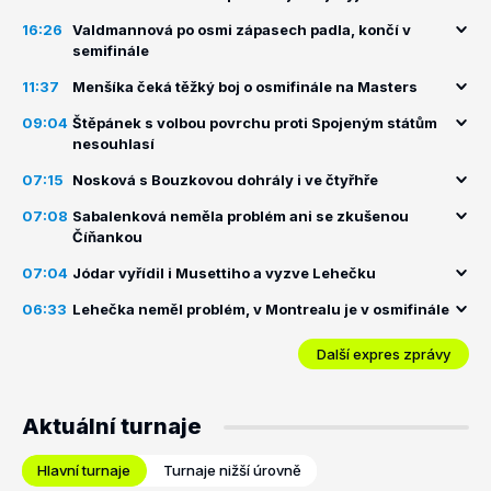
16:26
Valdmannová po osmi zápasech padla, končí v
semifinále
11:37
Menšíka čeká těžký boj o osmifinále na Masters
09:04
Štěpánek s volbou povrchu proti Spojeným státům
nesouhlasí
07:15
Nosková s Bouzkovou dohrály i ve čtyřhře
07:08
Sabalenková neměla problém ani se zkušenou
Číňankou
07:04
Jódar vyřídil i Musettiho a vyzve Lehečku
06:33
Lehečka neměl problém, v Montrealu je v osmifinále
Další expres zprávy
Aktuální turnaje
Hlavní turnaje
Turnaje nižší úrovně