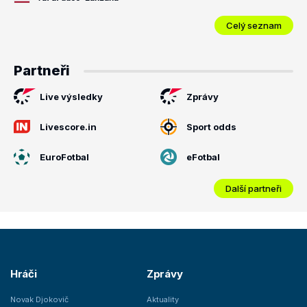
Celý seznam
Partneři
Live výsledky
Zprávy
Livescore.in
Sport odds
EuroFotbal
eFotbal
Další partneři
Hráči
Zprávy
Novak Djokovič
Aktuality