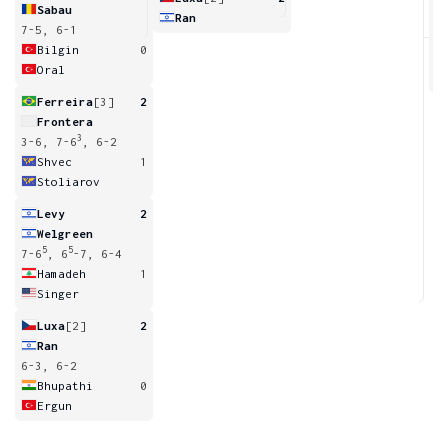
Sabau
Ran
7-5, 6-1
4
Bilgin
0
Oral
Ferreira
[3]
2
Frontera
3
3-6, 7-6
, 6-2
Shvec
1
Stoliarov
Levy
2
Welgreen
5
5
7-6
, 6
-7, 6-4
Hamadeh
1
Singer
Luxa
[2]
2
Ran
6-3, 6-2
Bhupathi
0
Ergun