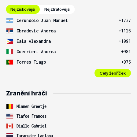
Nejziskovější
Nejztrátovější
Cerundolo Juan Manuel
+1737
Obradovic Andrea
+1126
Eala Alexandra
+1091
Guerrieri Andrea
+981
Torres Tiago
+975
Celý žebříček
Zranění hráči
Minnen Greetje
Tiafoe Frances
Diallo Gabriel
Tararudee Lanlana