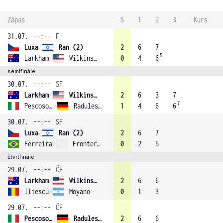
Zápas
S
1
2
3
Kurs
31.07.
--:--
F
Luxa
/
Ran (2)
2
6
7
5
Larkham
/
Wilkinson (1)
0
4
6
semifinále
30.07.
--:--
SF
Larkham
/
Wilkinson (1)
2
6
3
7
7
Pescosolido
/
Radulescu
1
4
6
6
30.07.
--:--
SF
Luxa
/
Ran (2)
2
6
7
Ferreira
/
Frontera (3)
0
2
5
čtvrtfinále
29.07.
--:--
ČF
Larkham
/
Wilkinson (1)
2
6
6
Iliescu
/
Moyano
0
1
3
29.07.
--:--
ČF
Pescosolido
/
Radulescu
2
6
6