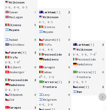
Wilkinson
3-6, 6-4, 6-3
Cowan
1
Larkham
[1]
2
MacLagan
Wilkinson
6-1, 6-3
Iliescu
1
Iliescu
0
Moyano
Moyano
Hadad
0
Fukarek
[4]
0
Voltchkov
Trifu
Larkham
[1]
2
3-6, 4-6
Wilkinson
Fukarek
[4]
2
7
Pescosolido
2
6-4, 3-6, 7-6
Trifu
Radulescu
Pescosolido
1
3
6-0, 7-6
Radulescu
Gilbert
0
Karagoz
0
Heuberger
Sabau
Ferreira
[3]
0
0
6
-7, 3-6
Frontera
Pescosolido
2
Ferreira
[3]
2
2-6, 5-7
Radulescu
Frontera
Luxa
[2]
2
6-4, 6-3
Ran
Štěpánek
0
Levy
0
Zib
Welgreen
4-6, 2-6
Karagoz
2
Luxa
[2]
2