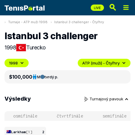
Turnaje - ATP muži 1998
Istanbul 3 challenger - Čtyřhry
Istanbul 3 challenger
1998
Turecko
1998
ATP (muži) - Čtyřhry
$100,000
M
tvrdý p.
Výsledky
Turnajový pavouk
osmifinále
čtvrtfinále
semifinále
Larkham
[1]
2