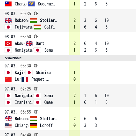
Chang
/
Kudermetova (1)
1
2
6
5
08.03.
09:35
ČF
Robson
/
Stollar (2)
2
3
6
10
Fujiwara
/
Galfi
1
6
4
5
08.03.
08:50
ČF
Aksu
/
Dart
2
6
4
10
Namigata
/
Sema
1
2
6
6
osmifinále
07.03.
08:30
OF
Kaji
/
Shimizu
1
Lu
/
Paquet (4)
0
07.03.
07:25
OF
Namigata
/
Sema
2
1
6
10
Imanishi
/
Omae
1
6
1
6
07.03.
05:55
OF
Robson
/
Stollar (2)
2
6
6
Chiang
/
Lohoff
0
3
3
07.03.
04:40
OF