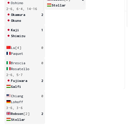
Oshino
Stollar
2-6, 6-4, 14-16
7
Okamura
2
Okuno
Kaji
1
Shimizu
Lu
[4]
0
Paquet
Brescia
0
Rosatello
2-6, 5-7
Fujiwara
2
Galfi
Chiang
0
Lohoff
3-6, 3-6
Robson
[2]
2
Stollar