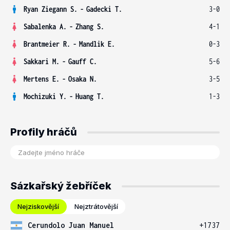
Ryan Ziegann S.
-
Gadecki T.
3-0
Sabalenka A.
-
Zhang S.
4-1
Brantmeier R.
-
Mandlik E.
0-3
Sakkari M.
-
Gauff C.
5-6
Mertens E.
-
Osaka N.
3-5
Mochizuki Y.
-
Huang T.
1-3
Profily hráčů
Sázkařský žebříček
Nejziskovější
Nejztrátovější
Cerundolo Juan Manuel
+1737