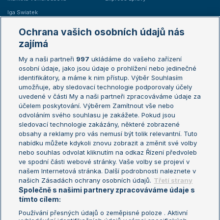
Iga Swiatek
Marie Bouzková
Ochrana vašich osobních údajů nás
Žebříčky
Kalendář turnajů
zajímá
My a naši partneři
997
ukládáme do vašeho zařízení
Žebříček ATP (muži)
Australian Open
osobní údaje, jako jsou údaje o prohlížení nebo jedinečné
Žebříček WTA (ženy)
French Open
identifikátory, a máme k nim přístup. Výběr Souhlasím
umožňuje, aby sledovací technologie podporovaly účely
Sázkařský žebříček
Wimbledon
uvedené v části My a naši partneři zpracováváme údaje za
US Open
účelem poskytování. Výběrem Zamítnout vše nebo
odvoláním svého souhlasu je zakážete. Pokud jsou
Turnaj mistrů
sledovací technologie zakázány, některé zobrazené
Turnaj mistryň
obsahy a reklamy pro vás nemusí být tolik relevantní. Tuto
Aktualní trendy
nabídku můžete kdykoli znovu zobrazit a změnit své volby
nebo souhlas odvolat kliknutím na odkaz Řízení předvoleb
ve spodní části webové stránky. Vaše volby se projeví v
Fotbalové přestupy
našem Internetová stránka. Další podrobnosti naleznete v
Livesport Daily
našich Zásadách ochrany osobních údajů.
Třetí strany
Společně s našimi partnery zpracováváme údaje s
LS Prague Open
tímto cílem:
Používání přesných údajů o zeměpisné poloze . Aktivní