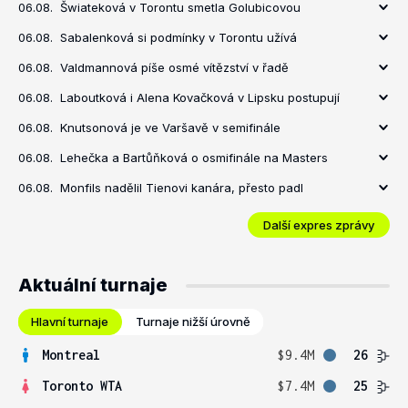
06.08.
Šwiateková v Torontu smetla Golubicovou
06.08.
Sabalenková si podmínky v Torontu užívá
06.08.
Valdmannová píše osmé vítězství v řadě
06.08.
Laboutková i Alena Kovačková v Lipsku postupují
06.08.
Knutsonová je ve Varšavě v semifinále
06.08.
Lehečka a Bartůňková o osmifinále na Masters
06.08.
Monfils nadělil Tienovi kanára, přesto padl
Další expres zprávy
Aktuální turnaje
Hlavní turnaje
Turnaje nižší úrovně
Montreal
$9.4M
26
Toronto WTA
$7.4M
25