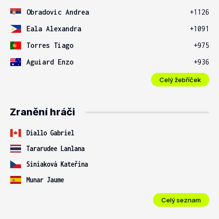
Obradovic Andrea
+1126
Eala Alexandra
+1091
Torres Tiago
+975
Aguiard Enzo
+936
Celý žebříček
Zranění hráči
Diallo Gabriel
Tararudee Lanlana
Siniaková Kateřina
Munar Jaume
Celý seznam