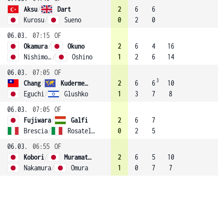
Aksu
/
Dart
2
6
6
Kurosu
/
Sueno
0
2
0
06.03.
07:15
OF
Okamura
/
Okuno
2
6
4
16
Nishimoto
/
Oshino
1
2
6
14
06.03.
07:05
OF
3
Chang
/
Kudermetova (1)
2
6
6
10
Eguchi
/
Glushko
1
3
7
8
06.03.
07:05
OF
Fujiwara
/
Galfi
2
6
7
Brescia
/
Rosatello
0
2
5
06.03.
06:55
OF
Kobori
/
Muramatsu
2
6
5
10
Nakamura
/
Omura
1
0
7
7