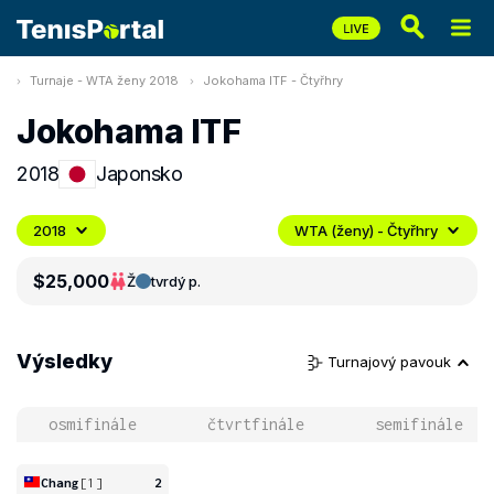
Turnaje - WTA ženy 2018
Jokohama ITF - Čtyřhry
Jokohama ITF
2018
Japonsko
2018
WTA (ženy) - Čtyřhry
$25,000
Ž
tvrdý p.
Výsledky
Turnajový pavouk
osmifinále
čtvrtfinále
semifinále
Chang
[1]
2