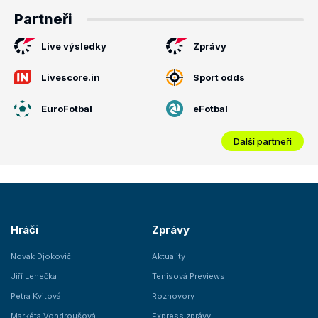
Partneři
Live výsledky
Zprávy
Livescore.in
Sport odds
EuroFotbal
eFotbal
Další partneři
Hráči
Zprávy
Novak Djokovič
Aktuality
Jiří Lehečka
Tenisová Previews
Petra Kvitová
Rozhovory
Markéta Vondroušová
Express zprávy