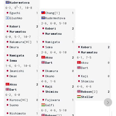
Kudermetova
3
6-3, 6
-7, 10-8
Eguchi
1
Chang
[1]
1
Glushko
Kudermetova
2-6, 6-0, 5-10
Kobori
2
Kobori
2
Muramatsu
Muramatsu
6-0, 5-7, 10-7
Nakamura
[WC]
1
Namigata
1
Omura
Sema
Kobori
2
2-6, 6-4, 6-10
Muramatsu
Namigata
2
Aksu
2
6-1, 7-5
Sema
Dart
Aksu
0
1-6, 6-1, 10-6
Dart
Imanishi
1
Okamura
0
Omae
Okuno
Kaji
0
4-6, 1-6
Shimizu
Aksu
2
Kaji
2
4-6, 4-6
Dart
Shimizu
Robson
[2]
2
6-2, 6-0
Stollar
Kurosu
[WC]
0
Fujiwara
1
Sueno
Galfi
6-3, 4-6, 5-10
Nishimoto
1
Robson
[2]
2