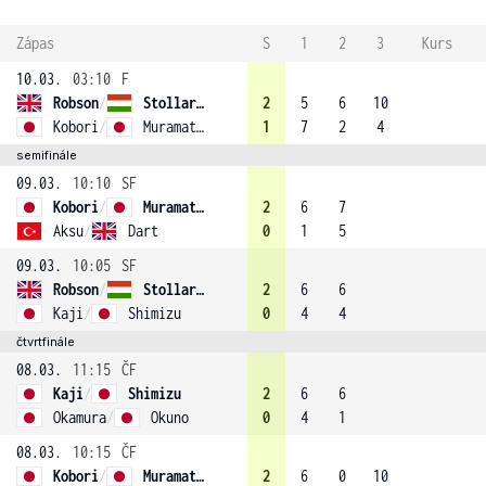
Zápas
S
1
2
3
Kurs
10.03.
03:10
F
Robson
/
Stollar (2)
2
5
6
10
Kobori
/
Muramatsu
1
7
2
4
semifinále
09.03.
10:10
SF
Kobori
/
Muramatsu
2
6
7
Aksu
/
Dart
0
1
5
09.03.
10:05
SF
Robson
/
Stollar (2)
2
6
6
Kaji
/
Shimizu
0
4
4
čtvrtfinále
08.03.
11:15
ČF
Kaji
/
Shimizu
2
6
6
Okamura
/
Okuno
0
4
1
08.03.
10:15
ČF
Kobori
/
Muramatsu
2
6
0
10