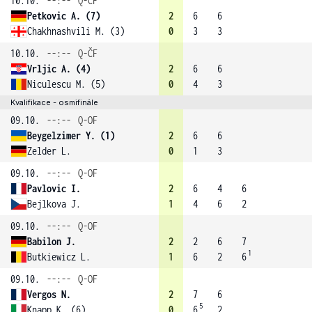
10.10.
--:--
Q-ČF
Petkovic A. (7)
2
6
6
Chakhnashvili M. (3)
0
3
3
10.10.
--:--
Q-ČF
Vrljic A. (4)
2
6
6
Niculescu M. (5)
0
4
3
Kvalifikace - osmifinále
09.10.
--:--
Q-OF
Beygelzimer Y. (1)
2
6
6
Zelder L.
0
1
3
09.10.
--:--
Q-OF
Pavlovic I.
2
6
4
6
Bejlkova J.
1
4
6
2
09.10.
--:--
Q-OF
Babilon J.
2
2
6
7
1
Butkiewicz L.
1
6
2
6
09.10.
--:--
Q-OF
Vergos N.
2
7
6
5
Knapp K. (6)
0
6
2