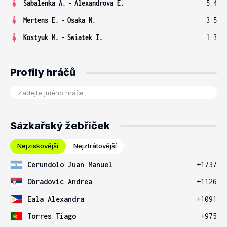
Sabalenka A.
-
Alexandrova E.
5-4
Mertens E.
-
Osaka N.
3-5
Kostyuk M.
-
Swiatek I.
1-3
Profily hráčů
Sázkařský žebříček
Nejziskovější
Nejztrátovější
Cerundolo Juan Manuel
+1737
Obradovic Andrea
+1126
Eala Alexandra
+1091
Torres Tiago
+975