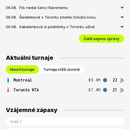
06.08.
Fils nedal šanci Navonemu
06.08.
Šwiateková v Torontu smetla Golubicovou
06.08.
Sabalenková si podmínky v Torontu užívá
Další expres zprávy
Aktuální turnaje
Hlavní turnaje
Turnaje nižší úrovně
Montreal
$9.4M
22
Toronto WTA
$7.4M
21
Vzájemné zápasy