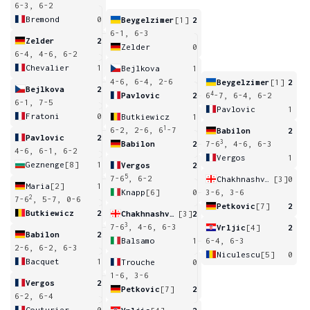
6-3, 6-2
Bremond
0
Beygelzimer
[1]
2
6-1, 6-3
Zelder
2
Zelder
0
6-4, 4-6, 6-2
Chevalier
1
Bejlkova
1
4-6, 6-4, 2-6
Beygelzimer
[1]
2
Bejlkova
2
4
Pavlovic
2
6
-7, 6-4, 6-2
6-1, 7-5
Pavlovic
1
Fratoni
0
Butkiewicz
1
1
6-2, 2-6, 6
-7
Babilon
2
Pavlovic
2
3
Babilon
2
7-6
, 4-6, 6-3
4-6, 6-1, 6-2
Vergos
1
Geznenge
[8]
1
Vergos
2
5
7-6
, 6-2
Chakhnashvili
[3]
0
Maria
[2]
1
Knapp
[6]
0
3-6, 3-6
2
7-6
, 5-7, 0-6
Petkovic
[7]
2
Butkiewicz
2
Chakhnashvili
[3]
2
3
7-6
, 4-6, 6-3
Vrljic
[4]
2
Babilon
2
Balsamo
1
6-4, 6-3
2-6, 6-2, 6-3
Niculescu
[5]
0
Bacquet
1
Trouche
0
1-6, 3-6
Vergos
2
Petkovic
[7]
2
6-2, 6-4
Couturier
0