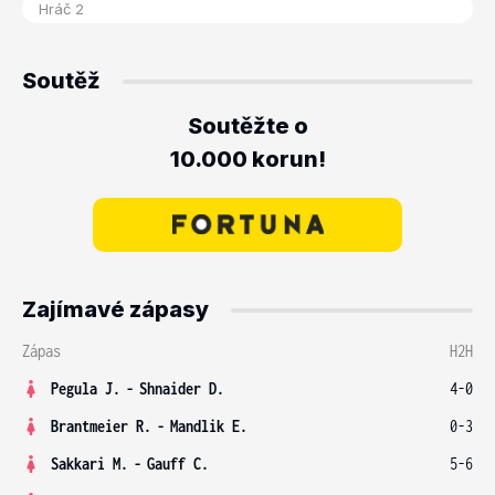
Soutěž
Soutěžte o
10.000 korun!
Zajímavé zápasy
Zápas
H2H
Pegula J.
-
Shnaider D.
4-0
Brantmeier R.
-
Mandlik E.
0-3
Sakkari M.
-
Gauff C.
5-6