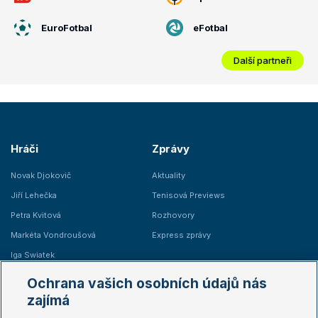
EuroFotbal
eFotbal
Další partneři
Hráči
Zprávy
Novak Djokovič
Aktuality
Jiří Lehečka
Tenisová Previews
Petra Kvitová
Rozhovory
Markéta Vondroušová
Express zprávy
Iga Swiatek
Marie Bouzková
Ochrana vašich osobních údajů nás
Žebříčky
Kalendář turnajů
zajímá