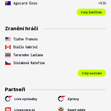
Aguiard Enzo
+936
Celý žebříček
Zranění hráči
Tiafoe Frances
Diallo Gabriel
Tararudee Lanlana
Siniaková Kateřina
Celý seznam
Partneři
Live výsledky
Zprávy
Livescore.in
Sport odds