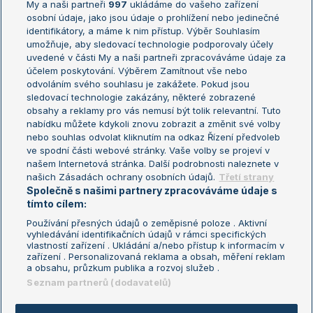
My a naši partneři
997
ukládáme do vašeho zařízení
Žebříček ATP (muži)
Australian Open
osobní údaje, jako jsou údaje o prohlížení nebo jedinečné
Žebříček WTA (ženy)
French Open
identifikátory, a máme k nim přístup. Výběr Souhlasím
umožňuje, aby sledovací technologie podporovaly účely
Sázkařský žebříček
Wimbledon
uvedené v části My a naši partneři zpracováváme údaje za
US Open
účelem poskytování. Výběrem Zamítnout vše nebo
odvoláním svého souhlasu je zakážete. Pokud jsou
Turnaj mistrů
sledovací technologie zakázány, některé zobrazené
Turnaj mistryň
obsahy a reklamy pro vás nemusí být tolik relevantní. Tuto
Aktualní trendy
nabídku můžete kdykoli znovu zobrazit a změnit své volby
nebo souhlas odvolat kliknutím na odkaz Řízení předvoleb
ve spodní části webové stránky. Vaše volby se projeví v
Fotbalové přestupy
našem Internetová stránka. Další podrobnosti naleznete v
Livesport Daily
našich Zásadách ochrany osobních údajů.
Třetí strany
Společně s našimi partnery zpracováváme údaje s
LS Prague Open
tímto cílem:
Používání přesných údajů o zeměpisné poloze . Aktivní
vyhledávání identifikačních údajů v rámci specifických
vlastností zařízení . Ukládání a/nebo přístup k informacím v
Podmínky užití
Nastavení soukromí
zařízení . Personalizovaná reklama a obsah, měření reklam
GDPR a žurnalistika
Reklama
a obsahu, průzkum publika a rozvoj služeb .
Informace o zpracování osobních
Kontakt
Seznam partnerů (dodavatelů)
údajů
Tiráž