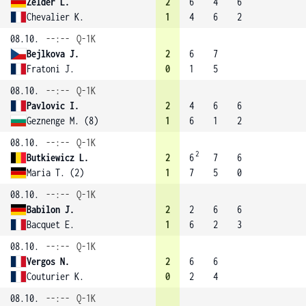
Zelder L.
2
6
4
6
Chevalier K.
1
4
6
2
08.10.
--:--
Q-1K
Bejlkova J.
2
6
7
Fratoni J.
0
1
5
08.10.
--:--
Q-1K
Pavlovic I.
2
4
6
6
Geznenge M. (8)
1
6
1
2
08.10.
--:--
Q-1K
2
Butkiewicz L.
2
6
7
6
Maria T. (2)
1
7
5
0
08.10.
--:--
Q-1K
Babilon J.
2
2
6
6
Bacquet E.
1
6
2
3
08.10.
--:--
Q-1K
Vergos N.
2
6
6
Couturier K.
0
2
4
08.10.
--:--
Q-1K