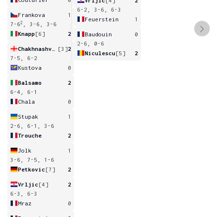
Vrljic
[4]
2
6-2, 3-6, 6-3
Frankova
1
Feuerstein
1
2
7-6
, 3-6, 3-6
Knapp
[6]
2
Baudouin
0
2-6, 0-6
Chakhnashvili
[3]
2
Niculescu
[5]
2
7-5, 6-2
Kustova
0
Balsamo
2
6-4, 6-1
Chala
0
Stupak
1
2-6, 6-1, 3-6
Trouche
2
Jolk
1
3-6, 7-5, 1-6
Petkovic
[7]
2
Vrljic
[4]
2
6-3, 6-3
Mraz
0