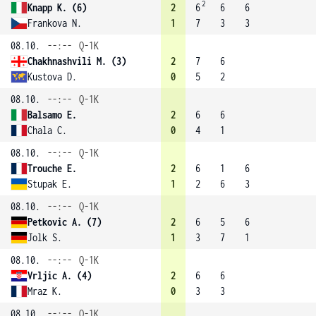
2
Knapp K. (6)
2
6
6
6
Frankova N.
1
7
3
3
08.10.
--:--
Q-1K
Chakhnashvili M. (3)
2
7
6
Kustova D.
0
5
2
08.10.
--:--
Q-1K
Balsamo E.
2
6
6
Chala C.
0
4
1
08.10.
--:--
Q-1K
Trouche E.
2
6
1
6
Stupak E.
1
2
6
3
08.10.
--:--
Q-1K
Petkovic A. (7)
2
6
5
6
Jolk S.
1
3
7
1
08.10.
--:--
Q-1K
Vrljic A. (4)
2
6
6
Mraz K.
0
3
3
08.10.
--:--
Q-1K