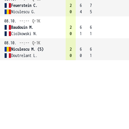
Feuerstein C.
2
6
7
Niculescu G.
0
4
5
08.10.
--:--
Q-1K
Baudouin M.
2
6
6
Ciolkowski N.
0
1
1
08.10.
--:--
Q-1K
Niculescu M. (5)
2
6
6
Doutrelant L.
0
0
1