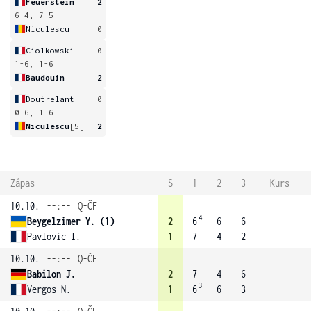
Feuerstein
2
6-4, 7-5
Niculescu
0
Ciolkowski
0
1-6, 1-6
Baudouin
2
Doutrelant
0
0-6, 1-6
Niculescu
[5]
2
Zápas
S
1
2
3
Kurs
10.10.
--:--
Q-ČF
4
Beygelzimer Y. (1)
2
6
6
6
Pavlovic I.
1
7
4
2
10.10.
--:--
Q-ČF
Babilon J.
2
7
4
6
3
Vergos N.
1
6
6
3