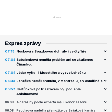
Expres zprávy
07:15
Nosková s Bouzkovou dohrály i ve čtyřhře
07:08
Sabalenková neměla problém ani se zkušenou
Číňankou
07:04
Jódar vyřídil i Musettiho a vyzve Lehečku
06:33
Lehečka neměl problém, v Montrealu je v osmifinále
05:57
Bartůňková po třísetovém boji podlehla
Anisimovové
06.08.
Alcaraz by podle experta měl ukončit sezonu
06.08.
Pegulaová nadělila přemožitelce Siniakové kanára