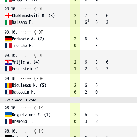
09.10.
--:--
Q-OF
Chakhnashvili M. (3)
2
7
4
6
3
Balsamo E.
1
6
6
3
09.10.
--:--
Q-OF
Petkovic A. (7)
2
6
6
Trouche E.
0
1
3
09.10.
--:--
Q-OF
Vrljic A. (4)
2
6
3
6
Feuerstein C.
1
2
6
3
09.10.
--:--
Q-OF
Niculescu M. (5)
2
6
6
Baudouin M.
0
2
0
Kvalifikace - 1. kolo
08.10.
--:--
Q-1K
Beygelzimer Y. (1)
2
6
6
Bremond I.
0
3
2
08.10.
--:--
Q-1K