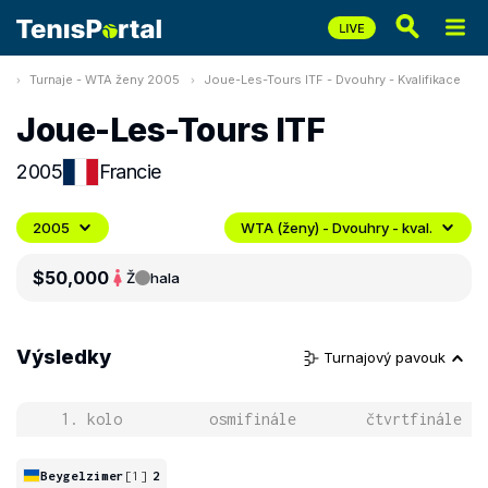
Turnaje - WTA ženy 2005
Joue-Les-Tours ITF - Dvouhry - Kvalifikace
Joue-Les-Tours ITF
2005
Francie
2005
WTA (ženy) - Dvouhry - kval.
$50,000
Ž
hala
Výsledky
Turnajový pavouk
1. kolo
osmifinále
čtvrtfinále
Beygelzimer
[1]
2