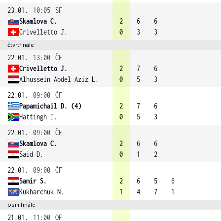
23.01.
10:05
SF
Skamlova C.
2
6
6
Crivelletto J.
0
3
3
čtvrtfinále
22.01.
13:00
ČF
Crivelletto J.
2
7
6
Alhussein Abdel Aziz L.
0
5
3
22.01.
09:00
ČF
Papamichail D. (4)
2
7
6
Hattingh I.
0
5
3
22.01.
09:00
ČF
Skamlova C.
2
6
6
Said D.
0
1
2
22.01.
09:00
ČF
Samir S.
2
6
5
6
Kukharchuk N.
1
4
7
1
osmifinále
21.01.
11:00
OF