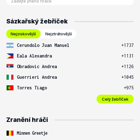
Sázkařský žebříček
Nejziskovější
Nejztrátovější
Cerundolo Juan Manuel
+1737
Eala Alexandra
+1131
Obradovic Andrea
+1126
Guerrieri Andrea
+1045
Torres Tiago
+975
Celý žebříček
Zranění hráči
Minnen Greetje