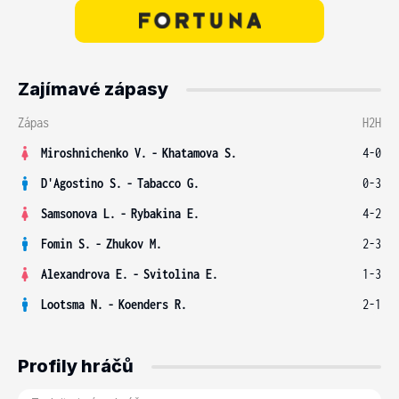
Zajímavé zápasy
Zápas
H2H
Miroshnichenko V.
-
Khatamova S.
4-0
D'Agostino S.
-
Tabacco G.
0-3
Samsonova L.
-
Rybakina E.
4-2
Fomin S.
-
Zhukov M.
2-3
Alexandrova E.
-
Svitolina E.
1-3
Lootsma N.
-
Koenders R.
2-1
Profily hráčů