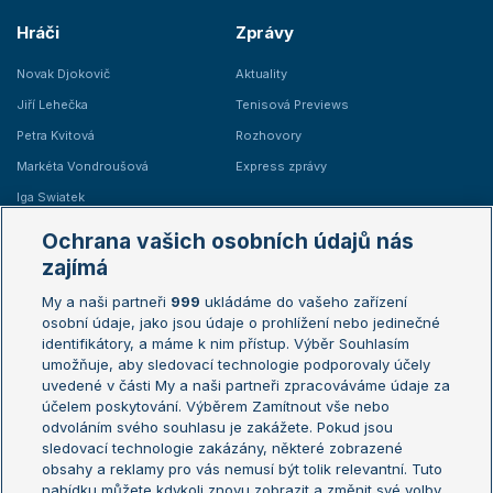
Hráči
Zprávy
Novak Djokovič
Aktuality
Jiří Lehečka
Tenisová Previews
Petra Kvitová
Rozhovory
Markéta Vondroušová
Express zprávy
Iga Swiatek
Marie Bouzková
Ochrana vašich osobních údajů nás
Žebříčky
Kalendář turnajů
zajímá
My a naši partneři
999
ukládáme do vašeho zařízení
Žebříček ATP (muži)
Australian Open
osobní údaje, jako jsou údaje o prohlížení nebo jedinečné
Žebříček WTA (ženy)
French Open
identifikátory, a máme k nim přístup. Výběr Souhlasím
umožňuje, aby sledovací technologie podporovaly účely
Sázkařský žebříček
Wimbledon
uvedené v části My a naši partneři zpracováváme údaje za
US Open
účelem poskytování. Výběrem Zamítnout vše nebo
odvoláním svého souhlasu je zakážete. Pokud jsou
Turnaj mistrů
sledovací technologie zakázány, některé zobrazené
Turnaj mistryň
obsahy a reklamy pro vás nemusí být tolik relevantní. Tuto
Aktualní trendy
nabídku můžete kdykoli znovu zobrazit a změnit své volby