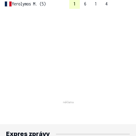
Yerolymos M. (5)
1
6
1
4
Expres zprávy