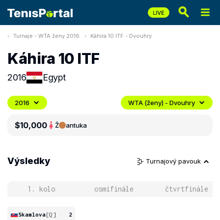
Turnaje - WTA ženy 2016
Káhira 10 ITF - Dvouhry
Káhira 10 ITF
2016
Egypt
2016
WTA (ženy) - Dvouhry
$10,000
Ž
antuka
Výsledky
Turnajový pavouk
1. kolo
osmifinále
čtvrtfinále
Skamlova
[Q]
2