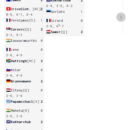
Kukharchuk
2
6-4, 3-6, 6-2
Crivelletto
[WC]
2
Gorlats
1
0-6, 6-1, 6-4
Yerolymos
[5]
1
Girard
0
5
2-6, 6
-7
Curovic
[Q]
2
Samir
[Q]
2
6-3, 6-3
Easwaramurthi
0
Lene
0
3-6, 4-6
Hattingh
[WC]
2
Kolar
0
3-6, 4-6
Brunnemann
2
Eltony
[Q]
0
2-6, 3-6
Papamichail
[4]
2
Maheta
[8]
0
2-6, 3-6
Kukharchuk
2