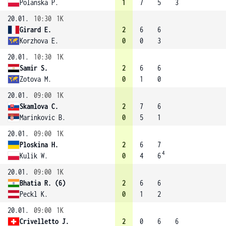
Polanska P.
1
7
5
3
20.01.
10:30
1K
Girard E.
2
6
6
Korzhova E.
0
0
3
20.01.
10:30
1K
Samir S.
2
6
6
Zotova M.
0
1
0
20.01.
09:00
1K
Skamlova C.
2
7
6
Marinkovic B.
0
5
1
20.01.
09:00
1K
Ploskina H.
2
6
7
4
Kulik W.
0
4
6
20.01.
09:00
1K
Bhatia R. (6)
2
6
6
Peckl K.
0
1
2
20.01.
09:00
1K
Crivelletto J.
2
0
6
6