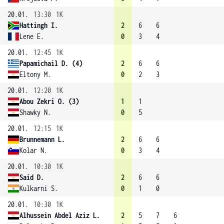
20.01.
13:30
1K
Hattingh I.
2
6
6
Lene E.
0
3
4
20.01.
12:45
1K
Papamichail D. (4)
2
6
6
Eltony M.
0
2
3
20.01.
12:20
1K
Abou Zekri O. (3)
1
1
Shawky N.
0
5
20.01.
12:15
1K
Brunnemann L.
2
6
6
Kolar N.
0
3
4
20.01.
10:30
1K
Said D.
2
6
6
Kulkarni S.
0
1
0
20.01.
10:30
1K
Alhussein Abdel Aziz L.
2
5
7
6