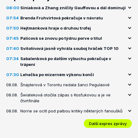
08:00
Siniaková a Zhang zničily Gauffovou a dál dominují
07:54
Brenda Fruhvirtová pokračuje v návratu
07:50
Hejtmánková hraje o druhou trofej
07:45
Palicová se znovu po týdnu porve o titul
07:40
Svitolinová jasně vyhrála souboj hráček TOP 10
07:34
Sabalenková po dalším výbuchu pokračuje v
trápení
07:30
Lehečka po mizerném výkonu končí
08.08.
Šnajderová v Torontu nedala šanci Pegulaové
08.08.
Šwiateková otočila zápas s Kosťukovou a je ve
čtvrtfinále
08.08.
Norrie se ocitl pod palbou kritiky některých fanoušků
Další expres zprávy