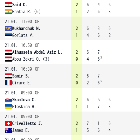
Said D.
2
6
4
6
Bhatia R. (6)
1
2
6
3
21.01.
11:00
OF
Kukharchuk N.
2
6
3
6
Gorlats V.
1
4
6
2
21.01.
10:50
OF
Alhussein Abdel Aziz L.
2
6
7
2
Abou Zekri O. (3)
0
4
6
21.01.
10:30
OF
Samir S.
2
6
7
5
Girard E.
0
2
6
21.01.
09:00
OF
Skamlova C.
2
6
5
6
Ploskina H.
1
1
7
3
21.01.
09:00
OF
Crivelletto J.
2
7
1
6
James E.
1
5
6
4