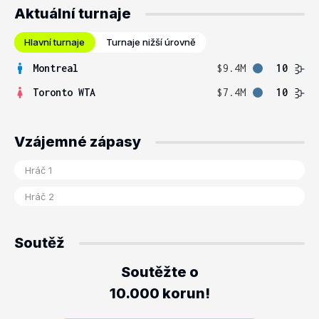
Aktuální turnaje
Hlavní turnaje
Turnaje nižší úrovně
Montreal
$9.4M
10
Toronto WTA
$7.4M
10
Vzájemné zápasy
Soutěž
Soutěžte o
10.000 korun!