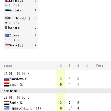
Krejsova
0
4-6, 1-6
Gorlats
2
Korzhova
[WC]
0
0-6, 3-6
Girard
2
Zotova
0
1-6, 0-6
Samir
[Q]
2
Zápas
S
1
2
3
Kurs
24.01.
10:00
F
Skamlova C.
2
6
6
Samir S.
0
4
1
semifinále
23.01.
10:05
SF
Samir S.
2
7
6
5
Papamichail D. (4)
0
6
4