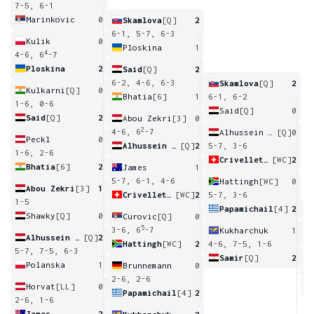
7-5, 6-1
Marinkovic
0
Skamlova
[Q]
2
6-1, 5-7, 6-3
Kulik
0
Ploskina
1
4
4-6, 6
-7
Ploskina
2
Said
[Q]
2
6-2, 4-6, 6-3
Skamlova
[Q]
2
Kulkarni
[Q]
0
Bhatia
[6]
1
6-1, 6-2
1-6, 0-6
Said
[Q]
0
Said
[Q]
2
Abou Zekri
[3]
0
2
4-6, 6
-7
Alhussein Abdel Aziz
[Q]
0
Peckl
0
Alhussein Abdel Aziz
[Q]
2
5-7, 3-6
1-6, 2-6
Crivelletto
[WC]
2
Bhatia
[6]
2
James
1
5-7, 6-1, 4-6
Hattingh
[WC]
0
Abou Zekri
[3]
1
Crivelletto
[WC]
2
5-7, 3-6
1-5
Papamichail
[4]
2
Shawky
[Q]
0
Curovic
[Q]
0
6
5
3-6, 6
-7
Kukharchuk
1
Alhussein Abdel Aziz
[Q]
2
Hattingh
[WC]
2
4-6, 7-5, 1-6
5-7, 7-5, 6-3
Samir
[Q]
2
Polanska
1
Brunnemann
0
5
6
2-6, 2-6
Horvat
[LL]
0
Papamichail
[4]
2
2-6, 1-6
James
2