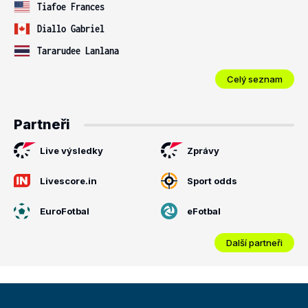
Tiafoe Frances
Diallo Gabriel
Tararudee Lanlana
Celý seznam
Partneři
Live výsledky
Zprávy
Livescore.in
Sport odds
EuroFotbal
eFotbal
Další partneři