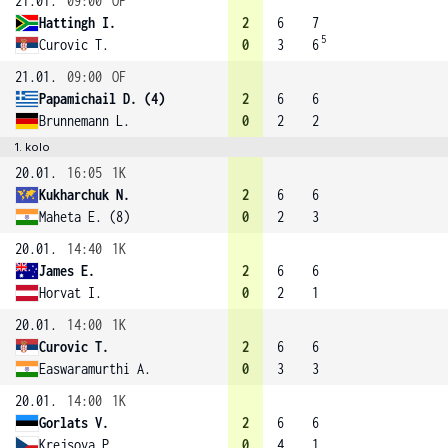
21.01.
09:00
OF
Hattingh I.
2
6
7
5
Curovic T.
0
3
6
21.01.
09:00
OF
Papamichail D. (4)
2
6
6
Brunnemann L.
0
2
2
1. kolo
20.01.
16:05
1K
Kukharchuk N.
2
6
6
Maheta E. (8)
0
2
3
20.01.
14:40
1K
James E.
2
6
6
Horvat I.
0
2
1
20.01.
14:00
1K
Curovic T.
2
6
6
Easwaramurthi A.
0
3
3
20.01.
14:00
1K
Gorlats V.
2
6
6
Krejsova P.
0
4
1