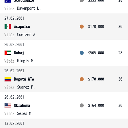
Scottsdale
$535,000
28
Davenport L.
Vítěz
27.02.2001
Acapulco
$170,000
30
Coetzer A.
Vítěz
20.02.2001
Dubaj
$565,000
28
Hingis M.
Vítěz
20.02.2001
Bogotá WTA
$170,000
30
Suarez P.
Vítěz
20.02.2001
Oklahoma
$164,000
30
Seles M.
Vítěz
13.02.2001