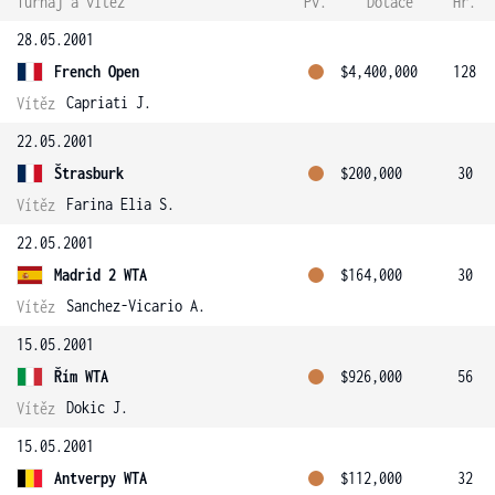
Turnaj a vítěz
Pv.
Dotace
Hr.
28.05.2001
French Open
$4,400,000
128
Capriati J.
Vítěz
22.05.2001
Štrasburk
$200,000
30
Farina Elia S.
Vítěz
22.05.2001
Madrid 2 WTA
$164,000
30
Sanchez-Vicario A.
Vítěz
15.05.2001
Řím WTA
$926,000
56
Dokic J.
Vítěz
15.05.2001
Antverpy WTA
$112,000
32