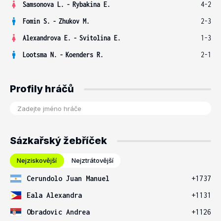
Samsonova L.
-
Rybakina E.
4-2
Fomin S.
-
Zhukov M.
2-3
Alexandrova E.
-
Svitolina E.
1-3
Lootsma N.
-
Koenders R.
2-1
Profily hráčů
Sázkařský žebříček
Nejziskovější
Nejztrátovější
Cerundolo Juan Manuel
+1737
Eala Alexandra
+1131
Obradovic Andrea
+1126