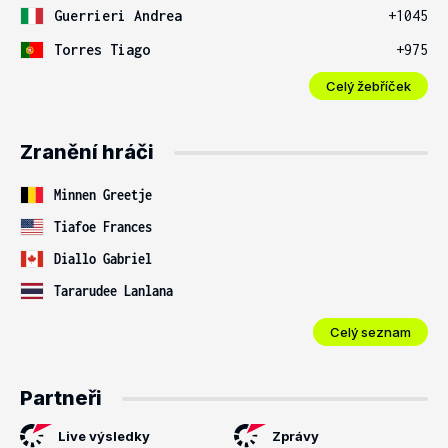
Guerrieri Andrea
+1045
Torres Tiago
+975
Celý žebříček
Zranění hráči
Minnen Greetje
Tiafoe Frances
Diallo Gabriel
Tararudee Lanlana
Celý seznam
Partneři
Live výsledky
Zprávy