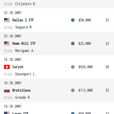
Clijsters K.
Vítěz
23.10.2001
Dallas 2 ITF
$50,000
32
Sequera M.
Vítěz
23.10.2001
Home Hill ITF
$25,000
32
Morigami A.
Vítěz
16.10.2001
Curych
$926,000
28
Davenport L.
Vítěz
16.10.2001
Bratislava
$112,000
32
Grande R.
Vítěz
16.10.2001
Largo ITF
$50,000
32