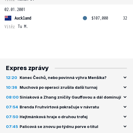
02.01.2001
Auckland
$107,000
32
Tu M.
Vítěz
Expres zprávy
12:20
Konec Čechů, nebo povinná výhra Menšíka?
10:36
Muchová po operaci zrušila další turnaj
08:00
Siniaková a Zhang zničily Gauffovou a dál dominují
07:54
Brenda Fruhvirtová pokračuje v návratu
07:50
Hejtmánková hraje o druhou trofej
07:45
Palicová se znovu po týdnu porve o titul