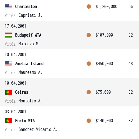
Charleston
$1,200,000
56
Capriati J.
Vítěz
17.04.2001
Budapešť WTA
$107,000
32
Maleeva M.
Vítěz
10.04.2001
Amelia Island
$450,000
48
Mauresmo A.
Vítěz
10.04.2001
Oeiras
$75,000
32
Montolio A.
Vítěz
03.04.2001
Porto WTA
$140,000
32
Sanchez-Vicario A.
Vítěz