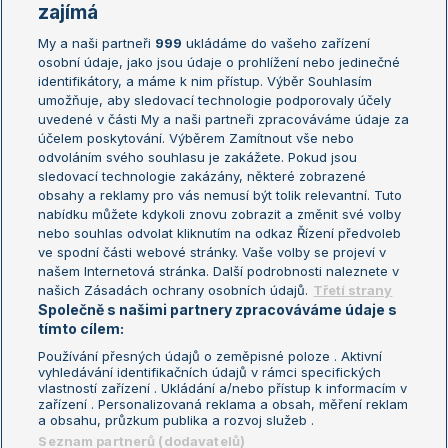
Žebříčky
Kalendář turnajů
zajímá
My a naši partneři
999
ukládáme do vašeho zařízení
Žebříček ATP (muži)
Australian Open
osobní údaje, jako jsou údaje o prohlížení nebo jedinečné
Žebříček WTA (ženy)
French Open
identifikátory, a máme k nim přístup. Výběr Souhlasím
umožňuje, aby sledovací technologie podporovaly účely
Sázkařský žebříček
Wimbledon
uvedené v části My a naši partneři zpracováváme údaje za
US Open
účelem poskytování. Výběrem Zamítnout vše nebo
odvoláním svého souhlasu je zakážete. Pokud jsou
Turnaj mistrů
sledovací technologie zakázány, některé zobrazené
Turnaj mistryň
obsahy a reklamy pro vás nemusí být tolik relevantní. Tuto
Aktualní trendy
nabídku můžete kdykoli znovu zobrazit a změnit své volby
nebo souhlas odvolat kliknutím na odkaz Řízení předvoleb
ve spodní části webové stránky. Vaše volby se projeví v
Fotbalové přestupy
našem Internetová stránka. Další podrobnosti naleznete v
Livesport Daily
našich Zásadách ochrany osobních údajů.
Třetí strany
Společně s našimi partnery zpracováváme údaje s
LS Prague Open
tímto cílem:
Používání přesných údajů o zeměpisné poloze . Aktivní
vyhledávání identifikačních údajů v rámci specifických
vlastností zařízení . Ukládání a/nebo přístup k informacím v
Podmínky užití
Nastavení soukromí
zařízení . Personalizovaná reklama a obsah, měření reklam
GDPR a žurnalistika
Reklama
a obsahu, průzkum publika a rozvoj služeb .
Informace o zpracování osobních
Kontakt
Seznam partnerů (dodavatelů)
údajů