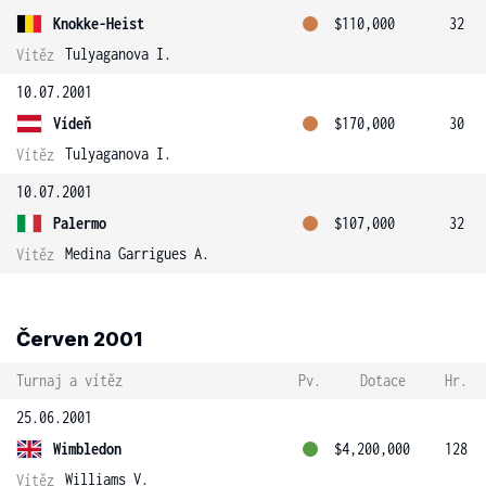
Knokke-Heist
$110,000
32
Tulyaganova I.
Vítěz
10.07.2001
Vídeň
$170,000
30
Tulyaganova I.
Vítěz
10.07.2001
Palermo
$107,000
32
Medina Garrigues A.
Vítěz
Červen 2001
Turnaj a vítěz
Pv.
Dotace
Hr.
25.06.2001
Wimbledon
$4,200,000
128
Williams V.
Vítěz