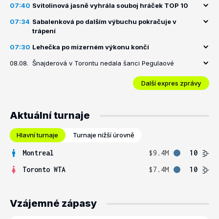
07:40
Svitolinová jasně vyhrála souboj hráček TOP 10
07:34
Sabalenková po dalším výbuchu pokračuje v
trápení
07:30
Lehečka po mizerném výkonu končí
08.08.
Šnajderová v Torontu nedala šanci Pegulaové
Další expres zprávy
Aktuální turnaje
Hlavní turnaje
Turnaje nižší úrovně
Montreal
$9.4M
10
Toronto WTA
$7.4M
10
Vzájemné zápasy