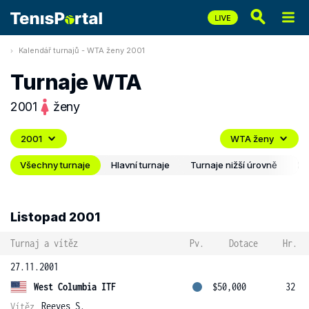
Kalendář turnajů - WTA ženy 2001
Turnaje WTA
2001
ženy
2001
WTA ženy
Všechny turnaje
Hlavní turnaje
Turnaje nižší úrovně
Ex
Listopad 2001
Turnaj a vítěz
Pv.
Dotace
Hr.
27.11.2001
West Columbia ITF
$50,000
32
Reeves S.
Vítěz