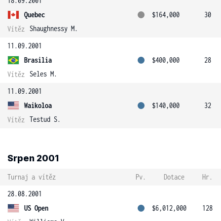
18.09.2001
Quebec
$164,000
30
Shaughnessy M.
Vítěz
11.09.2001
Brasilia
$400,000
28
Seles M.
Vítěz
11.09.2001
Waikoloa
$140,000
32
Testud S.
Vítěz
Srpen 2001
Turnaj a vítěz
Pv.
Dotace
Hr.
28.08.2001
US Open
$6,012,000
128