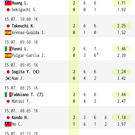
Huang L.
2
6
6
1.71
Sekiguchi S.
0
0
1
1.92
15.07.
10:00
1K
Takeuchi K.
2
6
6
2.25
Arenas-Gualda I.
0
1
0
1.52
15.07.
09:50
1K
Vanni L.
2
6
7
1.46
4
Pulgar-Garcia J.
0
3
6
2.39
15.07.
09:45
1K
Sugita Y. (4)
2
6
6
1.24
Nam J.
0
4
2
3.42
15.07.
08:25
1K
Fabbiano T. (7)
2
6
6
1.44
Matsui T.
0
4
2
2.47
15.07.
08:05
1K
Kondo H.
2
3
6
6
1.18
Ho C.
1
6
1
2
3.97
15.07.
07:15
1K