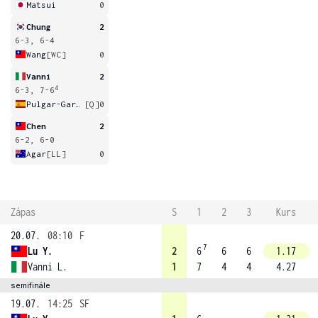
Matsui
0
Chung
2
6-3, 6-4
Wang
[WC]
0
Vanni
2
4
6-3, 7-6
Pulgar-Garcia
[Q]
0
Chen
2
6-2, 6-0
Agar
[LL]
0
Zápas
S
1
2
3
Kurs
20.07.
08:10
F
7
Lu Y.
2
6
6
6
1.17
Vanni L.
1
7
4
4
4.27
semifinále
19.07.
14:25
SF