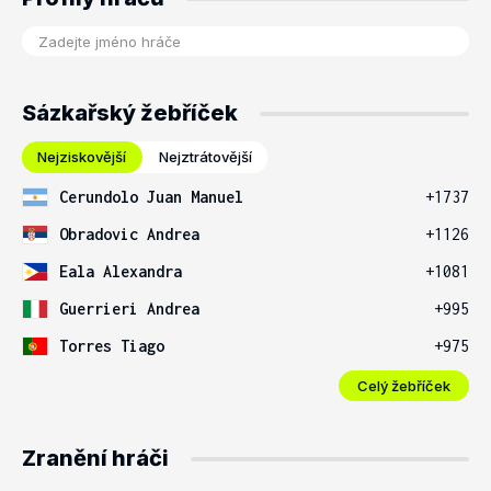
Sázkařský žebříček
Nejziskovější
Nejztrátovější
Cerundolo Juan Manuel
+1737
Obradovic Andrea
+1126
Eala Alexandra
+1081
Guerrieri Andrea
+995
Torres Tiago
+975
Celý žebříček
Zranění hráči