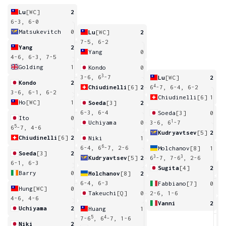
Lu
[WC]
2
6-3, 6-0
Matsukevitch
0
Lu
[WC]
2
7-5, 6-2
Yang
2
Yang
0
4-6, 6-3, 7-5
Golding
1
Kondo
0
3
3-6, 6
-7
Lu
[WC]
2
Kondo
2
4
Chiudinelli
[6]
2
6
-7, 6-4, 6-2
3-6, 6-1, 6-2
Chiudinelli
[6]
1
Ho
[WC]
1
Soeda
[3]
2
6-3, 6-4
Soeda
[3]
0
Ito
0
1
Uchiyama
0
3-6, 6
-7
5
6
-7, 4-6
Kudryavtsev
[5]
2
Chiudinelli
[6]
2
Niki
1
6
6-4, 6
-7, 2-6
Molchanov
[8]
1
Soeda
[3]
2
3
3
Kudryavtsev
[5]
2
6
-7, 7-6
, 2-6
6-1, 6-3
Sugita
[4]
2
Barry
0
Molchanov
[8]
2
6
6-4, 6-3
Fabbiano
[7]
0
Hung
[WC]
0
Takeuchi
[Q]
0
2-6, 1-6
4-6, 4-6
Vanni
2
Uchiyama
2
Huang
1
3
5
4
7-6
, 6
-7, 1-6
Niki
2