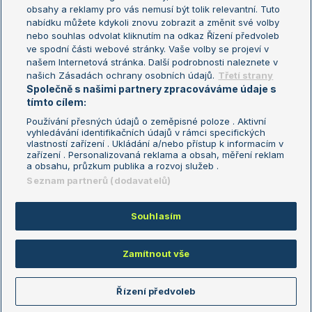
Turnaj mistryň
obsahy a reklamy pro vás nemusí být tolik relevantní. Tuto
Aktualní trendy
nabídku můžete kdykoli znovu zobrazit a změnit své volby
nebo souhlas odvolat kliknutím na odkaz Řízení předvoleb
ve spodní části webové stránky. Vaše volby se projeví v
Fotbalové přestupy
našem Internetová stránka. Další podrobnosti naleznete v
Livesport Daily
našich Zásadách ochrany osobních údajů.
Třetí strany
Společně s našimi partnery zpracováváme údaje s
LS Prague Open
tímto cílem:
Používání přesných údajů o zeměpisné poloze . Aktivní
vyhledávání identifikačních údajů v rámci specifických
vlastností zařízení . Ukládání a/nebo přístup k informacím v
Podmínky užití
Nastavení soukromí
zařízení . Personalizovaná reklama a obsah, měření reklam
GDPR a žurnalistika
Reklama
a obsahu, průzkum publika a rozvoj služeb .
Informace o zpracování osobních
Kontakt
Seznam partnerů (dodavatelů)
údajů
Tiráž
Souhlasím
Copyright © 2008-2026 TenisPortal.cz. Využíváme zpravodajství ČTK.
Zamítnout vše
Řízení předvoleb