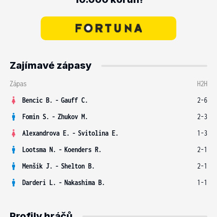
Zajímavé zápasy
Zápas
H2H
Bencic B.
-
Gauff C.
2-6
Fomin S.
-
Zhukov M.
2-3
Alexandrova E.
-
Svitolina E.
1-3
Lootsma N.
-
Koenders R.
2-1
Menšík J.
-
Shelton B.
2-1
Darderi L.
-
Nakashima B.
1-1
Profily hráčů