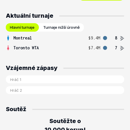
Aktuální turnaje
Hlavní turnaje
Turnaje nižší úrovně
Montreal
$9.4M
8
Toronto WTA
$7.4M
7
Vzájemné zápasy
Soutěž
Soutěžte o
10.000 korun!