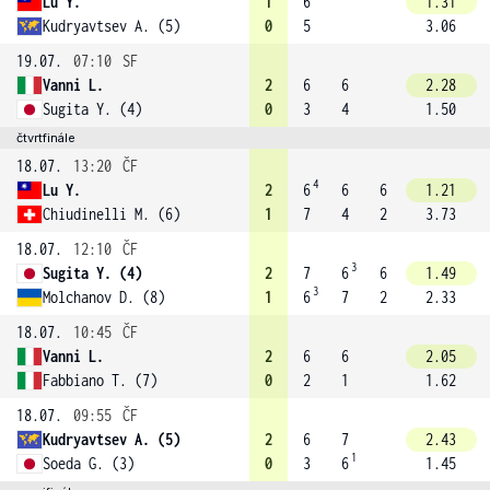
Lu Y.
1
6
1.31
Kudryavtsev A. (5)
0
5
3.06
19.07.
07:10
SF
Vanni L.
2
6
6
2.28
Sugita Y. (4)
0
3
4
1.50
čtvrtfinále
18.07.
13:20
ČF
4
Lu Y.
2
6
6
6
1.21
Chiudinelli M. (6)
1
7
4
2
3.73
18.07.
12:10
ČF
3
Sugita Y. (4)
2
7
6
6
1.49
3
Molchanov D. (8)
1
6
7
2
2.33
18.07.
10:45
ČF
Vanni L.
2
6
6
2.05
Fabbiano T. (7)
0
2
1
1.62
18.07.
09:55
ČF
Kudryavtsev A. (5)
2
6
7
2.43
1
Soeda G. (3)
0
3
6
1.45