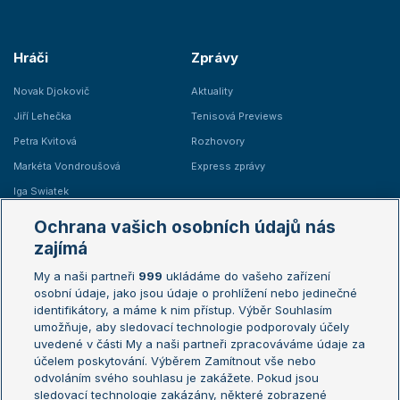
Hráči
Zprávy
Novak Djokovič
Aktuality
Jiří Lehečka
Tenisová Previews
Petra Kvitová
Rozhovory
Markéta Vondroušová
Express zprávy
Iga Swiatek
Marie Bouzková
Ochrana vašich osobních údajů nás
Žebříčky
Kalendář turnajů
zajímá
My a naši partneři
999
ukládáme do vašeho zařízení
Žebříček ATP (muži)
Australian Open
osobní údaje, jako jsou údaje o prohlížení nebo jedinečné
Žebříček WTA (ženy)
French Open
identifikátory, a máme k nim přístup. Výběr Souhlasím
umožňuje, aby sledovací technologie podporovaly účely
Sázkařský žebříček
Wimbledon
uvedené v části My a naši partneři zpracováváme údaje za
US Open
účelem poskytování. Výběrem Zamítnout vše nebo
odvoláním svého souhlasu je zakážete. Pokud jsou
Turnaj mistrů
sledovací technologie zakázány, některé zobrazené