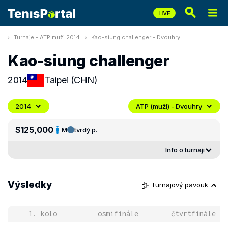
Turnaje - ATP muži 2014
Kao-siung challenger - Dvouhry
Kao-siung challenger
2014
Taipei (CHN)
2014
ATP (muži) - Dvouhry
$125,000
M
tvrdý p.
Info o turnaji
Výsledky
Turnajový pavouk
1. kolo
osmifinále
čtvrtfinále