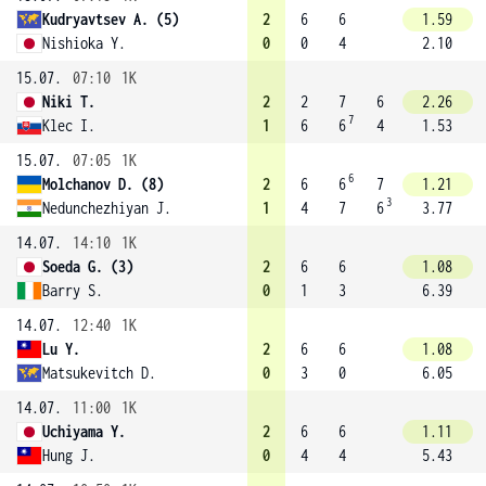
Kudryavtsev A. (5)
2
6
6
1.59
Nishioka Y.
0
0
4
2.10
15.07.
07:10
1K
Niki T.
2
2
7
6
2.26
7
Klec I.
1
6
6
4
1.53
15.07.
07:05
1K
6
Molchanov D. (8)
2
6
6
7
1.21
3
Nedunchezhiyan J.
1
4
7
6
3.77
14.07.
14:10
1K
Soeda G. (3)
2
6
6
1.08
Barry S.
0
1
3
6.39
14.07.
12:40
1K
Lu Y.
2
6
6
1.08
Matsukevitch D.
0
3
0
6.05
14.07.
11:00
1K
Uchiyama Y.
2
6
6
1.11
Hung J.
0
4
4
5.43