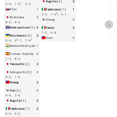
Sugita
[4]
2
7
2-6, 7-6
, 6-4
Klec
1
Fabbiano
[7]
1
6
2-6, 7-6
, 5-1
Nishioka
0
Chung
0
0-6, 4-6
Kudryavtsev
[5]
2
Vanni
2
7-5, 6-0
Molchanov
[8]
2
Chen
0
6
3
6-4, 6
-7, 7-6
Nedunchezhiyan
1
Arenas-Gualda
0
1-6, 0-6
Takeuchi
[Q]
2
Sekiguchi
[Q]
0
0-6, 1-6
Huang
2
Nam
[Q]
0
4-6, 2-6
Sugita
[4]
2
Fabbiano
[7]
2
6-4, 6-2