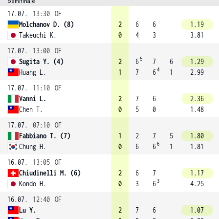
osmifinále
17.07.
13:30
OF
Molchanov D. (8)
2
6
6
1.19
Takeuchi K.
0
4
3
3.81
17.07.
13:00
OF
5
Sugita Y. (4)
2
6
7
6
1.29
4
Huang L.
1
7
6
1
2.99
17.07.
11:10
OF
Vanni L.
2
7
6
2.36
Chen T.
0
5
0
1.48
17.07.
07:10
OF
Fabbiano T. (7)
1
2
7
5
1.80
6
Chung H.
0
6
6
1
1.81
16.07.
13:05
OF
Chiudinelli M. (6)
2
6
7
1.17
3
Kondo H.
0
3
6
4.25
16.07.
12:40
OF
Lu Y.
2
7
6
1.07