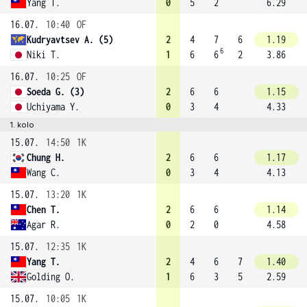
Yang T.
0
5
2
6.29
16.07.
10:40
OF
Kudryavtsev A. (5)
2
4
7
6
1.19
6
Niki T.
1
6
6
2
3.86
16.07.
10:25
OF
Soeda G. (3)
2
6
6
1.15
Uchiyama Y.
0
3
4
4.33
1. kolo
15.07.
14:50
1K
Chung H.
2
6
6
1.17
Wang C.
0
3
4
4.13
15.07.
13:20
1K
Chen T.
2
6
6
1.14
Agar R.
0
2
0
4.58
15.07.
12:35
1K
Yang T.
2
4
6
7
1.40
Golding O.
1
6
3
5
2.59
15.07.
10:05
1K