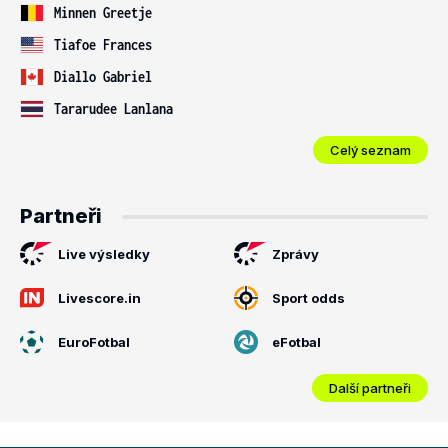
Minnen Greetje
Tiafoe Frances
Diallo Gabriel
Tararudee Lanlana
Celý seznam
Partneři
Live výsledky
Zprávy
Livescore.in
Sport odds
EuroFotbal
eFotbal
Další partneři