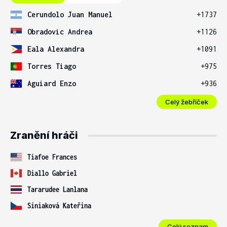
Cerundolo Juan Manuel
+1737
Obradovic Andrea
+1126
Eala Alexandra
+1091
Torres Tiago
+975
Aguiard Enzo
+936
Celý žebříček
Zranění hráči
Tiafoe Frances
Diallo Gabriel
Tararudee Lanlana
Siniaková Kateřina
Celý seznam