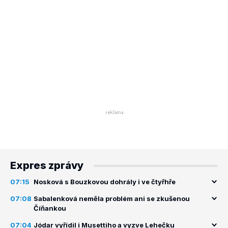
Expres zprávy
07:15
Nosková s Bouzkovou dohrály i ve čtyřhře
07:08
Sabalenková neměla problém ani se zkušenou
Číňankou
07:04
Jódar vyřídil i Musettiho a vyzve Lehečku