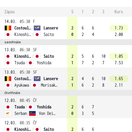
Zápas
S
1
2
3
Kurs
14.03.
05:30
F
Costoulas
/
Lansere
2
6
6
1.73
Kinoshita
/
Saito
0
2
4
2.00
semifinále
13.03.
06:30
SF
Kinoshita
/
Saito
2
5
6
10
1.05
Tsuda
/
Yoshida
1
7
2
7
7.53
13.03.
05:30
SF
Costoulas
/
Lansere
2
4
6
10
1.65
Ayukawa
/
Morisaki (3)
1
6
2
8
2.11
čtvrtfinále
12.03.
08:45
ČF
Tsuda
/
Yoshida
2
6
7
Serban
/
Von Deichmann
0
3
5
12.03.
08:35
ČF
Kinoshita
/
Saito
2
6
6