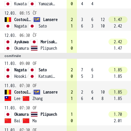
Kuwata
/
Yamazaki (4)
0
4
4
12.03.
08:15
ČF
Costoulas
/
Lansere
2
3
6
12
1.47
Nagata
/
Sato
1
6
3
10
2.42
12.03.
06:30
ČF
Ayukawa
/
Morisaki (3)
1
2.42
Okamura
/
Plipuech
0
1.47
osmifinále
11.03.
09:00
OF
Nagata
/
Sato
2
7
6
1.85
Hosoki
/
Katsumi (1)
0
5
3
1.85
11.03.
07:30
OF
Costoulas
/
Lansere
2
2
6
10
1.85
Lee
/
Zhang
1
6
4
8
1.85
11.03.
07:30
OF
Okamura
/
Plipuech
1
1.70
Bai
/
Ma
0
2.01
11.03.
07:30
OF