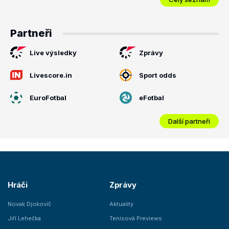
Partneři
Live výsledky
Zprávy
Livescore.in
Sport odds
EuroFotbal
eFotbal
Další partneři
Hráči
Zprávy
Novak Djokovič
Aktuality
Jiří Lehečka
Tenisová Previews