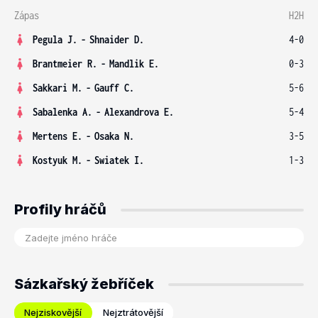
Zápas
H2H
Pegula J.
-
Shnaider D.
4-0
Brantmeier R.
-
Mandlik E.
0-3
Sakkari M.
-
Gauff C.
5-6
Sabalenka A.
-
Alexandrova E.
5-4
Mertens E.
-
Osaka N.
3-5
Kostyuk M.
-
Swiatek I.
1-3
Profily hráčů
Sázkařský žebříček
Nejziskovější
Nejztrátovější