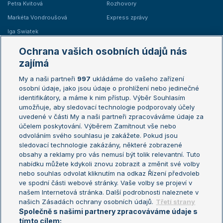
Petra Kvitová
Rozhovory
Markéta Vondroušová
Express zprávy
Iga Swiatek
Marie Bouzková
Ochrana vašich osobních údajů nás
Žebříčky
Kalendář turnajů
zajímá
My a naši partneři
997
ukládáme do vašeho zařízení
Žebříček ATP (muži)
Australian Open
osobní údaje, jako jsou údaje o prohlížení nebo jedinečné
Žebříček WTA (ženy)
French Open
identifikátory, a máme k nim přístup. Výběr Souhlasím
umožňuje, aby sledovací technologie podporovaly účely
Sázkařský žebříček
Wimbledon
uvedené v části My a naši partneři zpracováváme údaje za
US Open
účelem poskytování. Výběrem Zamítnout vše nebo
odvoláním svého souhlasu je zakážete. Pokud jsou
Turnaj mistrů
sledovací technologie zakázány, některé zobrazené
Turnaj mistryň
obsahy a reklamy pro vás nemusí být tolik relevantní. Tuto
Aktualní trendy
nabídku můžete kdykoli znovu zobrazit a změnit své volby
nebo souhlas odvolat kliknutím na odkaz Řízení předvoleb
ve spodní části webové stránky. Vaše volby se projeví v
Fotbalové přestupy
našem Internetová stránka. Další podrobnosti naleznete v
Livesport Daily
našich Zásadách ochrany osobních údajů.
Třetí strany
Společně s našimi partnery zpracováváme údaje s
LS Prague Open
tímto cílem: