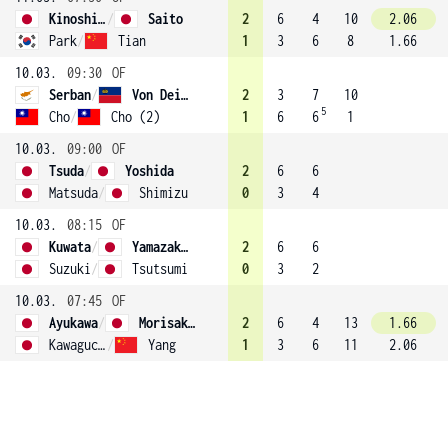
Kinoshita
/
Saito
2
6
4
10
2.06
Park
/
Tian
1
3
6
8
1.66
10.03.
09:30
OF
Serban
/
Von Deichmann
2
3
7
10
5
Cho
/
Cho (2)
1
6
6
1
10.03.
09:00
OF
Tsuda
/
Yoshida
2
6
6
Matsuda
/
Shimizu
0
3
4
10.03.
08:15
OF
Kuwata
/
Yamazaki (4)
2
6
6
Suzuki
/
Tsutsumi
0
3
2
10.03.
07:45
OF
Ayukawa
/
Morisaki (3)
2
6
4
13
1.66
Kawaguchi
/
Yang
1
3
6
11
2.06