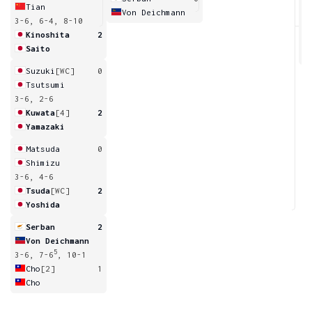
Tian
Von Deichmann
3-6, 6-4, 8-10
6
Kinoshita
2
Saito
Suzuki
[WC]
0
Tsutsumi
3-6, 2-6
Kuwata
[4]
2
Yamazaki
Matsuda
0
Shimizu
3-6, 4-6
Tsuda
[WC]
2
Yoshida
Serban
2
Von Deichmann
5
3-6, 7-6
, 10-1
Cho
[2]
1
Cho