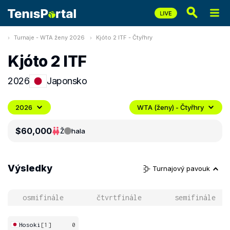
Turnaje - WTA ženy 2026
Kjóto 2 ITF - Čtyřhry
Kjóto 2 ITF
2026
Japonsko
2026
WTA (ženy) - Čtyřhry
$60,000
Ž
hala
Výsledky
Turnajový pavouk
osmifinále
čtvrtfinále
semifinále
Hosoki
[1]
0