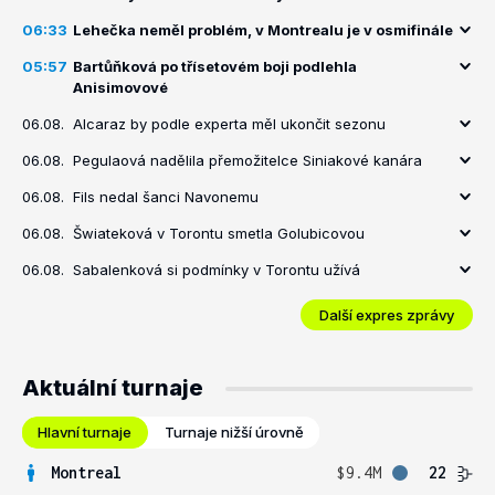
06:33
Lehečka neměl problém, v Montrealu je v osmifinále
05:57
Bartůňková po třísetovém boji podlehla
Anisimovové
06.08.
Alcaraz by podle experta měl ukončit sezonu
06.08.
Pegulaová nadělila přemožitelce Siniakové kanára
06.08.
Fils nedal šanci Navonemu
06.08.
Šwiateková v Torontu smetla Golubicovou
06.08.
Sabalenková si podmínky v Torontu užívá
Další expres zprávy
Aktuální turnaje
Hlavní turnaje
Turnaje nižší úrovně
Montreal
$9.4M
22