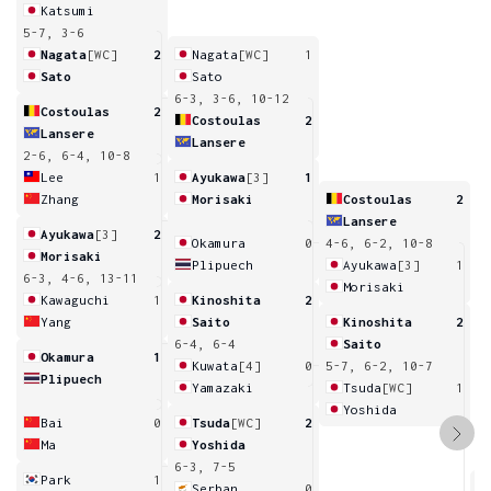
Katsumi
5-7, 3-6
Nagata
[WC]
2
Nagata
[WC]
1
Sato
Sato
6-3, 3-6, 10-12
Costoulas
2
Costoulas
2
Lansere
Lansere
2-6, 6-4, 10-8
Lee
1
Ayukawa
[3]
1
Zhang
Morisaki
Costoulas
2
Lansere
Ayukawa
[3]
2
Okamura
0
4-6, 6-2, 10-8
Morisaki
Plipuech
Ayukawa
[3]
1
6-3, 4-6, 13-11
Morisaki
Kawaguchi
1
Kinoshita
2
Yang
Saito
Kinoshita
2
6-4, 6-4
Saito
Okamura
1
Kuwata
[4]
0
5-7, 6-2, 10-7
Plipuech
Yamazaki
Tsuda
[WC]
1
Yoshida
Bai
0
Tsuda
[WC]
2
Ma
Yoshida
6-3, 7-5
Park
1
Serban
0