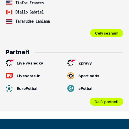
Tiafoe Frances
Diallo Gabriel
Tararudee Lanlana
Celý seznam
Partneři
Live výsledky
Zprávy
Livescore.in
Sport odds
EuroFotbal
eFotbal
Další partneři