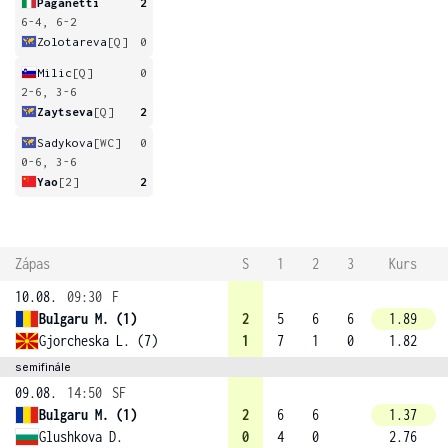
Paganetti
2
6-4, 6-2
Zolotareva
[Q]
0
Milic
[Q]
0
2-6, 3-6
Zaytseva
[Q]
2
Sadykova
[WC]
0
0-6, 3-6
Yao
[2]
2
Zápas
S
1
2
3
Kurs
10.08.
09:30
F
Bulgaru M. (1)
2
5
6
6
1.89
Gjorcheska L. (7)
1
7
1
0
1.82
semifinále
09.08.
14:50
SF
Bulgaru M. (1)
2
6
6
1.37
Glushkova D.
0
4
0
2.76