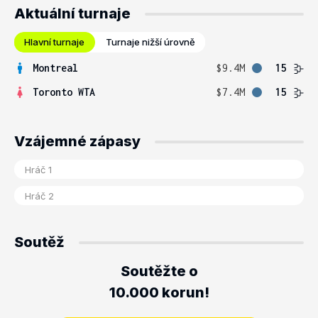
Aktuální turnaje
Hlavní turnaje
Turnaje nižší úrovně
Montreal
$9.4M
15
Toronto WTA
$7.4M
15
Vzájemné zápasy
Soutěž
Soutěžte o
10.000 korun!