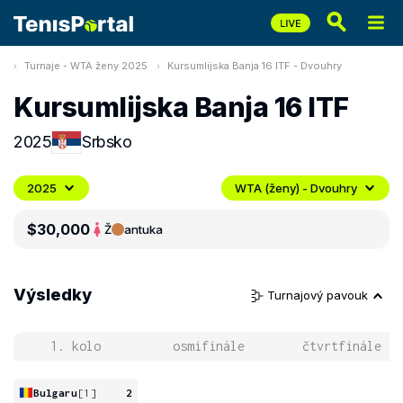
Turnaje - WTA ženy 2025
Kursumlijska Banja 16 ITF - Dvouhry
Kursumlijska Banja 16 ITF
2025
Srbsko
2025
WTA (ženy) - Dvouhry
$30,000
Ž
antuka
Výsledky
Turnajový pavouk
1. kolo
osmifinále
čtvrtfinále
Bulgaru
[1]
2