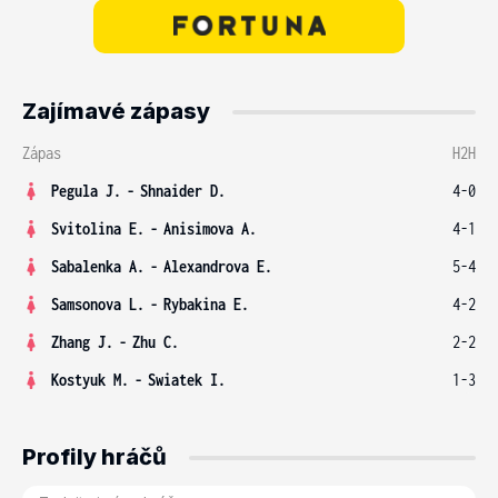
Zajímavé zápasy
Zápas
H2H
Pegula J.
-
Shnaider D.
4-0
Svitolina E.
-
Anisimova A.
4-1
Sabalenka A.
-
Alexandrova E.
5-4
Samsonova L.
-
Rybakina E.
4-2
Zhang J.
-
Zhu C.
2-2
Kostyuk M.
-
Swiatek I.
1-3
Profily hráčů