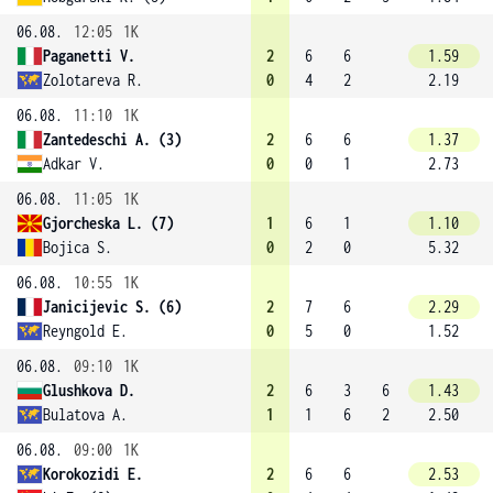
06.08.
12:05
1K
Paganetti V.
2
6
6
1.59
Zolotareva R.
0
4
2
2.19
06.08.
11:10
1K
Zantedeschi A. (3)
2
6
6
1.37
Adkar V.
0
0
1
2.73
06.08.
11:05
1K
Gjorcheska L. (7)
1
6
1
1.10
Bojica S.
0
2
0
5.32
06.08.
10:55
1K
Janicijevic S. (6)
2
7
6
2.29
Reyngold E.
0
5
0
1.52
06.08.
09:10
1K
Glushkova D.
2
6
3
6
1.43
Bulatova A.
1
1
6
2
2.50
06.08.
09:00
1K
Korokozidi E.
2
6
6
2.53