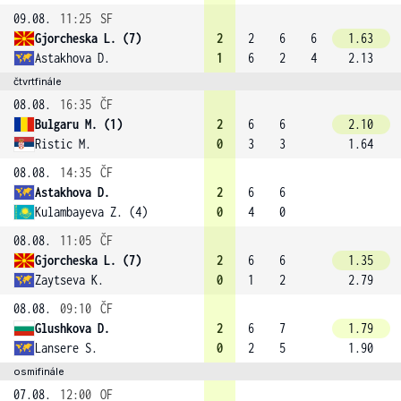
09.08.
11:25
SF
Gjorcheska L. (7)
2
2
6
6
1.63
Astakhova D.
1
6
2
4
2.13
čtvrtfinále
08.08.
16:35
ČF
Bulgaru M. (1)
2
6
6
2.10
Ristic M.
0
3
3
1.64
08.08.
14:35
ČF
Astakhova D.
2
6
6
Kulambayeva Z. (4)
0
4
0
08.08.
11:05
ČF
Gjorcheska L. (7)
2
6
6
1.35
Zaytseva K.
0
1
2
2.79
08.08.
09:10
ČF
Glushkova D.
2
6
7
1.79
Lansere S.
0
2
5
1.90
osmifinále
07.08.
12:00
OF