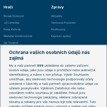
Hráči
Zprávy
Novak Djokovič
Aktuality
Jiří Lehečka
Tenisová Previews
Petra Kvitová
Rozhovory
Markéta Vondroušová
Express zprávy
Iga Swiatek
Marie Bouzková
Ochrana vašich osobních údajů nás
Žebříčky
Kalendář turnajů
zajímá
My a naši partneři
999
ukládáme do vašeho zařízení
Žebříček ATP (muži)
Australian Open
osobní údaje, jako jsou údaje o prohlížení nebo jedinečné
Žebříček WTA (ženy)
French Open
identifikátory, a máme k nim přístup. Výběr Souhlasím
umožňuje, aby sledovací technologie podporovaly účely
Sázkařský žebříček
Wimbledon
uvedené v části My a naši partneři zpracováváme údaje za
US Open
účelem poskytování. Výběrem Zamítnout vše nebo
odvoláním svého souhlasu je zakážete. Pokud jsou
Turnaj mistrů
sledovací technologie zakázány, některé zobrazené
Turnaj mistryň
obsahy a reklamy pro vás nemusí být tolik relevantní. Tuto
Aktualní trendy
nabídku můžete kdykoli znovu zobrazit a změnit své volby