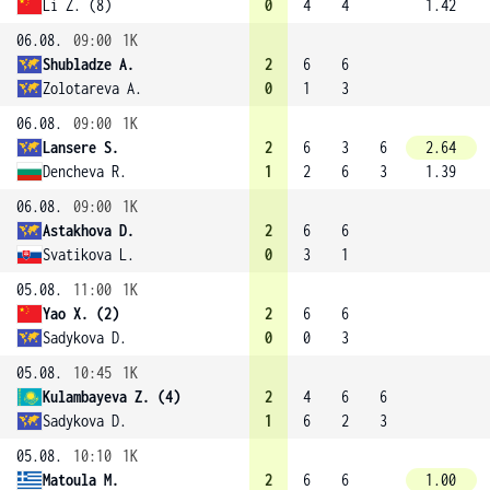
Li Z. (8)
0
4
4
1.42
06.08.
09:00
1K
Shubladze A.
2
6
6
Zolotareva A.
0
1
3
06.08.
09:00
1K
Lansere S.
2
6
3
6
2.64
Dencheva R.
1
2
6
3
1.39
06.08.
09:00
1K
Astakhova D.
2
6
6
Svatikova L.
0
3
1
05.08.
11:00
1K
Yao X. (2)
2
6
6
Sadykova D.
0
0
3
05.08.
10:45
1K
Kulambayeva Z. (4)
2
4
6
6
Sadykova D.
1
6
2
3
05.08.
10:10
1K
Matoula M.
2
6
6
1.00