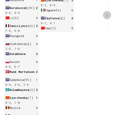
Gjorcheska
[7]
2
6-3, 6-4
Korokozidi
[WC]
2
Paganetti
0
6-4, 6-4
Li
[8]
0
Zaytseva
[Q]
2
6-1, 6-1
Janicijevic
[6]
2
Yao
[2]
0
7-5, 6-0
Reyngold
0
Svatikova
[Q]
0
3-6, 1-6
Astakhova
2
Kuczer
0
4-6, 5-7
Munk Mortensen
2
Sadykova
[WC]
1
6-4, 2-6, 3-6
Kulambayeva
[4]
2
Gjorcheska
[7]
1
6-2, 1-0
Bojica
0