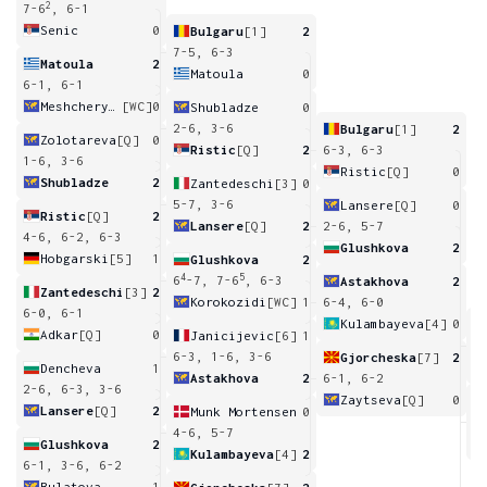
2
7-6
, 6-1
Senic
0
Bulgaru
[1]
2
7-5, 6-3
Matoula
2
Matoula
0
6-1, 6-1
Meshcheryakova
[WC]
0
Shubladze
0
2-6, 3-6
Bulgaru
[1]
2
Zolotareva
[Q]
0
Ristic
[Q]
2
6-3, 6-3
1-6, 3-6
Ristic
[Q]
0
Shubladze
2
Zantedeschi
[3]
0
5-7, 3-6
Lansere
[Q]
0
Ristic
[Q]
2
Lansere
[Q]
2
2-6, 5-7
4-6, 6-2, 6-3
Glushkova
2
Hobgarski
[5]
1
Glushkova
2
4
5
6
-7, 7-6
, 6-3
Astakhova
2
Zantedeschi
[3]
2
Korokozidi
[WC]
1
6-4, 6-0
6-0, 6-1
Kulambayeva
[4]
0
Adkar
[Q]
0
Janicijevic
[6]
1
6
6-3, 1-6, 3-6
Gjorcheska
[7]
2
Dencheva
1
Astakhova
2
6-1, 6-2
2-6, 6-3, 3-6
Zaytseva
[Q]
0
Lansere
[Q]
2
Munk Mortensen
0
6
4-6, 5-7
Glushkova
2
Kulambayeva
[4]
2
6-1, 3-6, 6-2
Bulatova
1