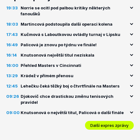
19:33
Norrie se ocitl pod palbou kritiky některých
fanoušků
18:03
Martincová podstoupila další operaci kolena
17:43
Kučmová s Laboutkovou ovládly turnaj v Lipsku
16:49
Palicová je znovu po týdnu ve finále!
16:14
Knutsonová největší titul nezískala
16:00
Přehled Masters v Cincinnati
13:29
Krádež v přímém přenosu
12:45
Lehečku čeká těžký boj o čtvrtfinále na Masters
09:26
Djokovič chce drastickou změnu tenisových
pravidel
09:00
Knutsonová o největší titul, Palicová o další finále
Další expres zprávy