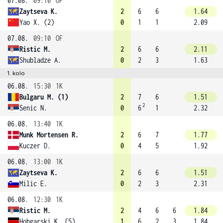
07.08.
09:10
OF
Zaytseva K.
2
6
6
1.64
Yao X. (2)
0
1
1
2.09
07.08.
09:10
OF
Ristic M.
2
6
6
2.11
Shubladze A.
0
2
3
1.63
1. kolo
06.08.
15:30
1K
Bulgaru M. (1)
2
7
6
1.51
2
Senic N.
0
6
1
2.32
06.08.
13:40
1K
Munk Mortensen R.
2
6
7
1.77
Kuczer D.
0
4
5
1.92
06.08.
13:00
1K
Zaytseva K.
2
6
6
1.51
Milic E.
0
2
3
2.31
06.08.
12:30
1K
Ristic M.
2
4
6
6
1.84
Hobgarski K. (5)
1
6
2
3
1.84