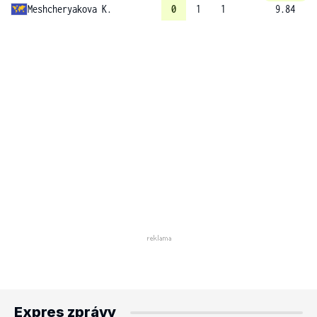
Meshcheryakova K.
0
1
1
9.84
Expres zprávy