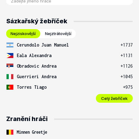
Sázkařský žebříček
Nejziskovější
Nejztrátovější
Cerundolo Juan Manuel
+1737
Eala Alexandra
+1131
Obradovic Andrea
+1126
Guerrieri Andrea
+1045
Torres Tiago
+975
Celý žebříček
Zranění hráči
Minnen Greetje