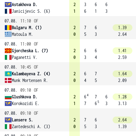
Astakhova D.
2
3
6
6
Janicijevic S. (6)
1
6
1
3
07.08.
11:10
OF
Bulgaru M. (1)
2
7
6
1.39
Matoula M.
0
5
3
2.64
07.08.
11:00
OF
Gjorcheska L. (7)
2
6
6
1.41
Paganetti V.
0
3
4
2.59
07.08.
10:45
OF
Kulambayeva Z. (4)
2
6
7
1.64
Munk Mortensen R.
0
4
5
2.09
07.08.
09:10
OF
4
Glushkova D.
2
6
7
6
1.28
5
Korokozidi E.
1
7
6
3
3.13
07.08.
09:10
OF
Lansere S.
2
7
6
2.64
Zantedeschi A. (3)
0
5
3
1.39