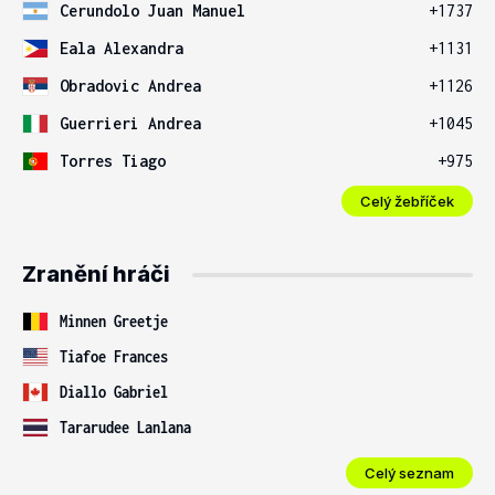
Cerundolo Juan Manuel
+1737
Eala Alexandra
+1131
Obradovic Andrea
+1126
Guerrieri Andrea
+1045
Torres Tiago
+975
Celý žebříček
Zranění hráči
Minnen Greetje
Tiafoe Frances
Diallo Gabriel
Tararudee Lanlana
Celý seznam