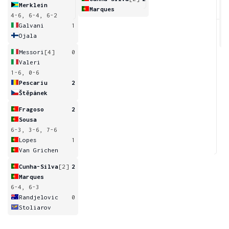
Merklein
Marques
4-6, 6-4, 6-2
5
Galvani
1
Ojala
Messori
[4]
0
Valeri
1-6, 0-6
Pescariu
2
Štěpánek
Fragoso
2
Sousa
6-3, 3-6, 7-6
Lopes
1
Van Grichen
Cunha-Silva
[2]
2
Marques
6-4, 6-3
Randjelovic
0
Stoliarov