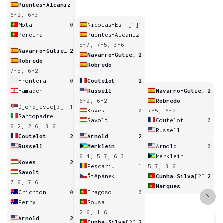
Puentes-Alcaniz
6-2, 6-3
Mota
0
Nicolas-Espin
[1]
1
Pereira
Puentes-Alcaniz
5-7, 7-5, 3-6
Navarro-Gutierrez
2
Navarro-Gutierrez
2
Robredo
Robredo
7-5, 6-2
Frontera
0
Coutelot
2
Hamadeh
Russell
Navarro-Gutierrez
2
6-2, 6-2
Robredo
Djordjevic
[3]
1
Koves
0
7-5, 6-2
Santopadre
Savolt
Coutelot
0
6-2, 2-6, 3-6
Russell
Coutelot
2
Arnold
2
Russell
Merklein
Arnold
0
6-4, 5-7, 6-3
Merklein
Koves
2
Pescariu
1
5-7, 3-6
Savolt
Štěpánek
Cunha-Silva
[2]
2
7-6, 7-6
Marques
Crichton
0
Fragoso
0
Perry
Sousa
2-6, 1-6
Arnold
2
Cunha-Silva
[2]
2