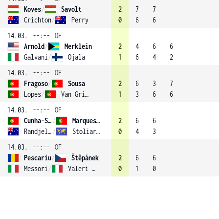
Koves
/
Savolt
2
7
7
Crichton
/
Perry
0
6
6
14.03.
--:--
OF
Arnold
/
Merklein
2
4
6
6
Galvani
/
Ojala
1
6
4
2
14.03.
--:--
OF
Fragoso
/
Sousa
2
6
3
7
Lopes
/
Van Grichen
1
3
6
6
14.03.
--:--
OF
Cunha-Silva
/
Marques (2)
2
6
6
Randjelovic
/
Stoliarov
0
4
3
14.03.
--:--
OF
Pescariu
/
Štěpánek
2
6
6
Messori
/
Valeri (4)
0
1
0