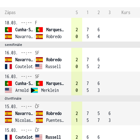
Zápas
S
1
2
3
Kurs
18.03.
--:--
F
Cunha-Silva
/
Marques (2)
2
7
6
Navarro-Gutierrez
/
Robredo
0
5
4
semifinále
16.03.
--:--
SF
Navarro-Gutierrez
/
Robredo
2
7
6
Coutelot
/
Russell
0
5
2
16.03.
--:--
SF
Cunha-Silva
/
Marques (2)
2
7
6
Arnold
/
Merklein
0
5
3
čtvrtfinále
15.03.
--:--
ČF
Navarro-Gutierrez
/
Robredo
2
7
5
6
Nicolas-Espin
/
Puentes-Alcaniz (1)
1
5
7
3
15.03.
--:--
ČF
Coutelot
/
Russell
2
6
6