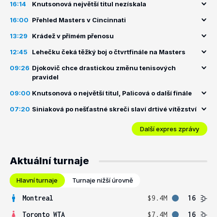
16:14
Knutsonová největší titul nezískala
16:00
Přehled Masters v Cincinnati
13:29
Krádež v přímém přenosu
12:45
Lehečku čeká těžký boj o čtvrtfinále na Masters
09:26
Djokovič chce drastickou změnu tenisových
pravidel
09:00
Knutsonová o největší titul, Palicová o další finále
07:20
Siniaková po nešťastné skreči slaví drtivé vítězství
Další expres zprávy
Aktuální turnaje
Hlavní turnaje
Turnaje nižší úrovně
Montreal
$9.4M
16
Toronto WTA
$7.4M
16