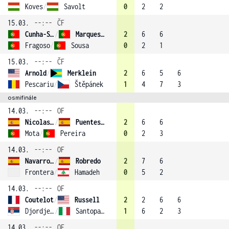
Koves
/
Savolt
0
2
2
15.03.
--:--
ČF
Cunha-Silva
/
Marques (2)
2
6
6
Fragoso
/
Sousa
0
2
1
15.03.
--:--
ČF
Arnold
/
Merklein
2
6
5
6
Pescariu
/
Štěpánek
1
4
7
3
osmifinále
14.03.
--:--
OF
Nicolas-Espin
/
Puentes-Alcaniz (1)
2
6
6
Mota
/
Pereira
0
2
3
14.03.
--:--
OF
Navarro-Gutierrez
/
Robredo
2
7
6
Frontera
/
Hamadeh
0
5
2
14.03.
--:--
OF
Coutelot
/
Russell
2
2
6
6
Djordjevic
/
Santopadre (3)
1
6
2
3
14.03.
--:--
OF