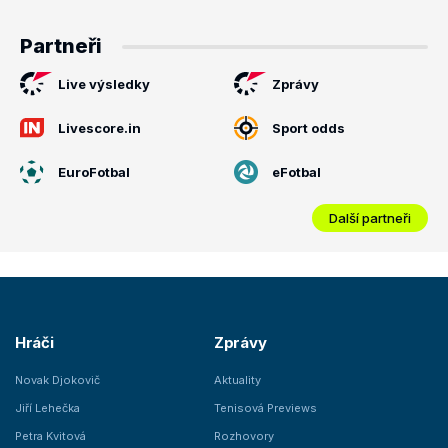
Partneři
Live výsledky
Zprávy
Livescore.in
Sport odds
EuroFotbal
eFotbal
Další partneři
Hráči
Zprávy
Novak Djokovič
Aktuality
Jiří Lehečka
Tenisová Previews
Petra Kvitová
Rozhovory