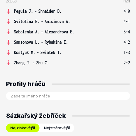
Zápas
H2H
Pegula J.
-
Shnaider D.
4-0
Svitolina E.
-
Anisimova A.
4-1
Sabalenka A.
-
Alexandrova E.
5-4
Samsonova L.
-
Rybakina E.
4-2
Kostyuk M.
-
Swiatek I.
1-3
Zhang J.
-
Zhu C.
2-2
Profily hráčů
Sázkařský žebříček
Nejziskovější
Nejztrátovější