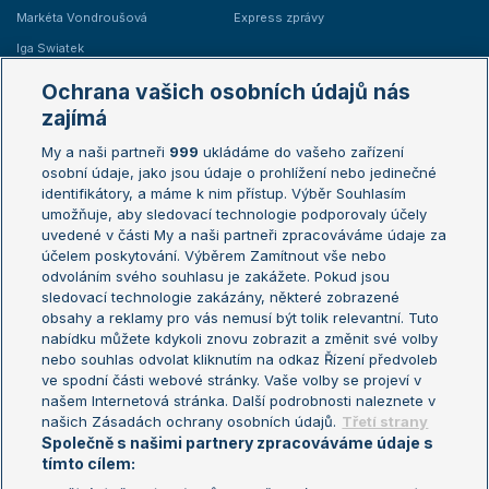
Markéta Vondroušová
Express zprávy
Iga Swiatek
Marie Bouzková
Ochrana vašich osobních údajů nás
Žebříčky
Kalendář turnajů
zajímá
My a naši partneři
999
ukládáme do vašeho zařízení
Žebříček ATP (muži)
Australian Open
osobní údaje, jako jsou údaje o prohlížení nebo jedinečné
Žebříček WTA (ženy)
French Open
identifikátory, a máme k nim přístup. Výběr Souhlasím
umožňuje, aby sledovací technologie podporovaly účely
Sázkařský žebříček
Wimbledon
uvedené v části My a naši partneři zpracováváme údaje za
US Open
účelem poskytování. Výběrem Zamítnout vše nebo
odvoláním svého souhlasu je zakážete. Pokud jsou
Turnaj mistrů
sledovací technologie zakázány, některé zobrazené
Turnaj mistryň
obsahy a reklamy pro vás nemusí být tolik relevantní. Tuto
Aktualní trendy
nabídku můžete kdykoli znovu zobrazit a změnit své volby
nebo souhlas odvolat kliknutím na odkaz Řízení předvoleb
ve spodní části webové stránky. Vaše volby se projeví v
Fotbalové přestupy
našem Internetová stránka. Další podrobnosti naleznete v
Livesport Daily
našich Zásadách ochrany osobních údajů.
Třetí strany
Společně s našimi partnery zpracováváme údaje s
LS Prague Open
tímto cílem: