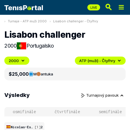
Turnaje - ATP muži 2000
Lisabon challenger - Čtyřhry
Lisabon challenger
2000
Portugalsko
2000
ATP (muži) - Čtyřhry
$25,000
M
antuka
Výsledky
Turnajový pavouk
osmifinále
čtvrtfinále
semifinále
Nicolas-Espin
[1]
2