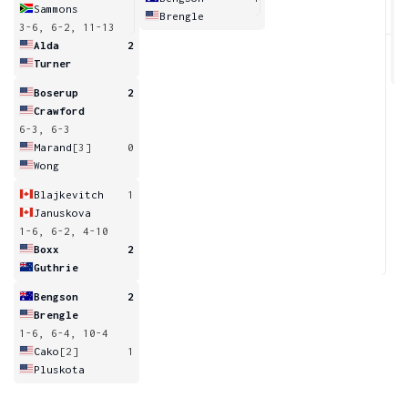
Sammons
Brengle
3-6, 6-2, 11-13
6
Alda
2
Turner
Boserup
2
Crawford
6-3, 6-3
Marand
[3]
0
Wong
Blajkevitch
1
Januskova
1-6, 6-2, 4-10
Boxx
2
Guthrie
Bengson
2
Brengle
1-6, 6-4, 10-4
Cako
[2]
1
Pluskota