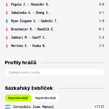
Pegula J.
-
Shnaider D.
4-0
Sabalenka A.
-
Zhang S.
4-1
Ryan Ziegann S.
-
Gadecki T.
3-0
Brantmeier R.
-
Mandlik E.
0-3
Sakkari M.
-
Gauff C.
5-6
Mertens E.
-
Osaka N.
3-5
Profily hráčů
Sázkařský žebříček
Nejziskovější
Nejztrátovější
Cerundolo Juan Manuel
+1737