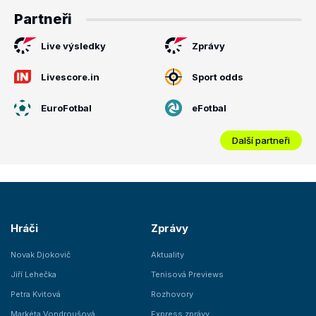
Partneři
Live výsledky
Zprávy
Livescore.in
Sport odds
EuroFotbal
eFotbal
Další partneři
Hráči
Zprávy
Novak Djokovič
Aktuality
Jiří Lehečka
Tenisová Previews
Petra Kvitová
Rozhovory
Markéta Vondroušová
Express zprávy