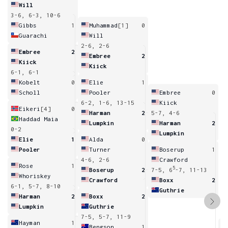
Will
3-6, 6-3, 10-6
Gibbs
1
Muhammad
[1]
0
Guarachi
Will
2-6, 2-6
Embree
2
Embree
2
Kiick
Kiick
6-1, 6-1
Kobelt
0
Elie
1
Scholl
Pooler
Embree
0
6-2, 1-6, 13-15
Kiick
Eikeri
[4]
0
Harman
2
5-7, 4-6
Haddad Maia
Lumpkin
Harman
2
0-2
Lumpkin
Elie
1
Alda
0
Pooler
Turner
Boserup
1
4-6, 2-6
Crawford
Rose
1
5
Boserup
2
7-5, 6
-7, 11-13
Whoriskey
Crawford
Boxx
2
6-1, 5-7, 8-10
Guthrie
Harman
2
Boxx
2
Lumpkin
Guthrie
7-5, 5-7, 11-9
Hayman
1
Bengson
1