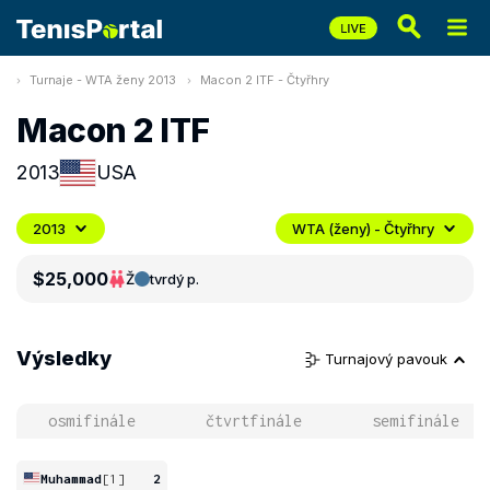
Turnaje - WTA ženy 2013
Macon 2 ITF - Čtyřhry
Macon 2 ITF
2013
USA
2013
WTA (ženy) - Čtyřhry
$25,000
Ž
tvrdý p.
Výsledky
Turnajový pavouk
osmifinále
čtvrtfinále
semifinále
Muhammad
[1]
2