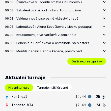
06.08.
Šwiateková v Torontu smetla Golubicovou
06.08.
Sabalenková si podmínky v Torontu užívá
06.08.
Valdmannová píše osmé vítězství v řadě
06.08.
Laboutková i Alena Kovačková v Lipsku postupují
06.08.
Knutsonová je ve Varšavě v semifinále
06.08.
Lehečka a Bartůňková o osmifinále na Masters
06.08.
Monfils nadělil Tienovi kanára, přesto padl
Další expres zprávy
Aktuální turnaje
Hlavní turnaje
Turnaje nižší úrovně
Montreal
$9.4M
25
Toronto WTA
$7.4M
24