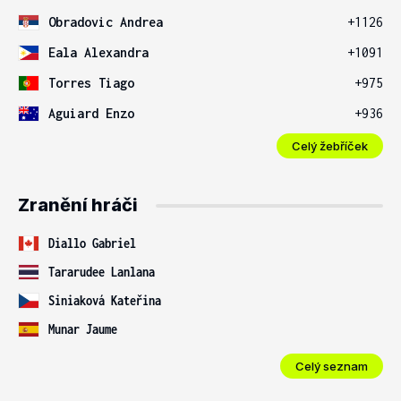
Obradovic Andrea
+1126
Eala Alexandra
+1091
Torres Tiago
+975
Aguiard Enzo
+936
Celý žebříček
Zranění hráči
Diallo Gabriel
Tararudee Lanlana
Siniaková Kateřina
Munar Jaume
Celý seznam