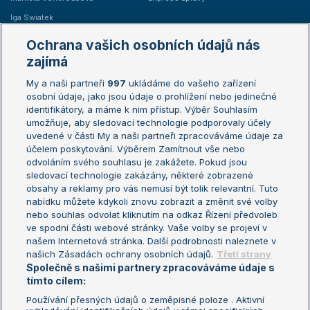
Iga Swiatek
Marie Bouzková
Ochrana vašich osobních údajů nás
Žebříčky
Kalendář turnajů
zajímá
My a naši partneři
997
ukládáme do vašeho zařízení
Žebříček ATP (muži)
Australian Open
osobní údaje, jako jsou údaje o prohlížení nebo jedinečné
Žebříček WTA (ženy)
French Open
identifikátory, a máme k nim přístup. Výběr Souhlasím
umožňuje, aby sledovací technologie podporovaly účely
Sázkařský žebříček
Wimbledon
uvedené v části My a naši partneři zpracováváme údaje za
US Open
účelem poskytování. Výběrem Zamítnout vše nebo
odvoláním svého souhlasu je zakážete. Pokud jsou
Turnaj mistrů
sledovací technologie zakázány, některé zobrazené
Turnaj mistryň
obsahy a reklamy pro vás nemusí být tolik relevantní. Tuto
Aktualní trendy
nabídku můžete kdykoli znovu zobrazit a změnit své volby
nebo souhlas odvolat kliknutím na odkaz Řízení předvoleb
ve spodní části webové stránky. Vaše volby se projeví v
Fotbalové přestupy
našem Internetová stránka. Další podrobnosti naleznete v
Livesport Daily
našich Zásadách ochrany osobních údajů.
Třetí strany
Společně s našimi partnery zpracováváme údaje s
LS Prague Open
tímto cílem:
Používání přesných údajů o zeměpisné poloze . Aktivní