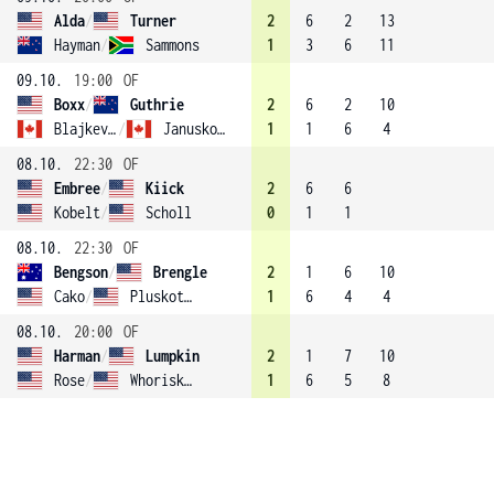
Alda
/
Turner
2
6
2
13
Hayman
/
Sammons
1
3
6
11
09.10.
19:00
OF
Boxx
/
Guthrie
2
6
2
10
Blajkevitch
/
Januskova
1
1
6
4
08.10.
22:30
OF
Embree
/
Kiick
2
6
6
Kobelt
/
Scholl
0
1
1
08.10.
22:30
OF
Bengson
/
Brengle
2
1
6
10
Cako
/
Pluskota (2)
1
6
4
4
08.10.
20:00
OF
Harman
/
Lumpkin
2
1
7
10
Rose
/
Whoriskey
1
6
5
8