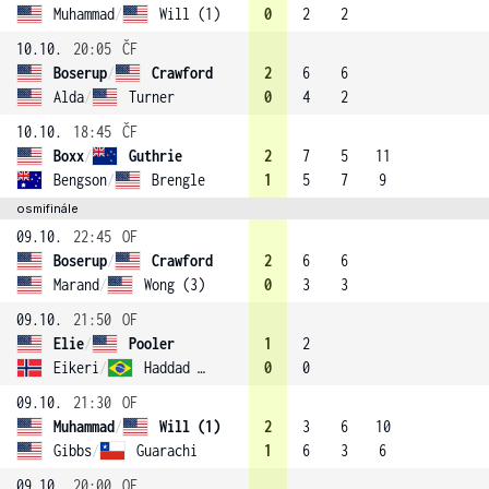
Muhammad
/
Will (1)
0
2
2
10.10.
20:05
ČF
Boserup
/
Crawford
2
6
6
Alda
/
Turner
0
4
2
10.10.
18:45
ČF
Boxx
/
Guthrie
2
7
5
11
Bengson
/
Brengle
1
5
7
9
osmifinále
09.10.
22:45
OF
Boserup
/
Crawford
2
6
6
Marand
/
Wong (3)
0
3
3
09.10.
21:50
OF
Elie
/
Pooler
1
2
Eikeri
/
Haddad Maia (4)
0
0
09.10.
21:30
OF
Muhammad
/
Will (1)
2
3
6
10
Gibbs
/
Guarachi
1
6
3
6
09.10.
20:00
OF