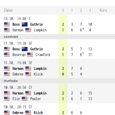
Zápas
S
1
2
3
Kurs
13.10.
19:00
F
Boxx
/
Guthrie
2
3
7
10
4
Harman
/
Lumpkin
1
6
6
4
semifinále
11.10.
19:30
SF
Boxx
/
Guthrie
2
5
7
13
5
Boserup
/
Crawford
1
7
6
11
11.10.
19:00
SF
Harman
/
Lumpkin
2
7
6
Embree
/
Kiick
0
5
4
čtvrtfinále
10.10.
20:50
ČF
Harman
/
Lumpkin
2
2
6
15
Elie
/
Pooler
1
6
1
13
10.10.
20:15
ČF
Embree
/
Kiick
2
6
6