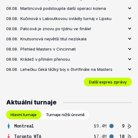
08.08.
Martincová podstoupila další operaci kolena
08.08.
Kučmová s Laboutkovou ovládly turnaj v Lipsku
08.08.
Palicová je znovu po týdnu ve finále!
08.08.
Knutsonová největší titul nezískala
08.08.
Přehled Masters v Cincinnati
08.08.
Krádež v přímém přenosu
08.08.
Lehečku čeká těžký boj o čtvrtfinále na Masters
Další expres zprávy
Aktuální turnaje
Hlavní turnaje
Turnaje nižší úrovně
Montreal
$9.4M
9
Toronto WTA
$7.4M
10