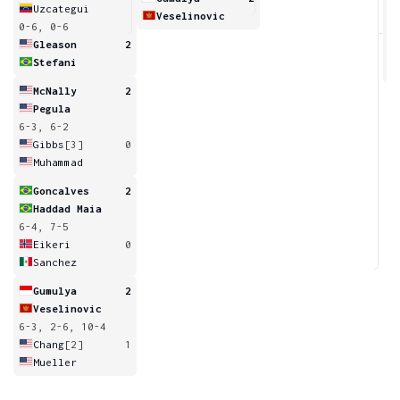
Uzcategui
Veselinovic
0-6, 0-6
1
Gleason
2
Stefani
McNally
2
Pegula
6-3, 6-2
Gibbs
[3]
0
Muhammad
Goncalves
2
Haddad Maia
6-4, 7-5
Eikeri
0
Sanchez
Gumulya
2
Veselinovic
6-3, 2-6, 10-4
Chang
[2]
1
Mueller