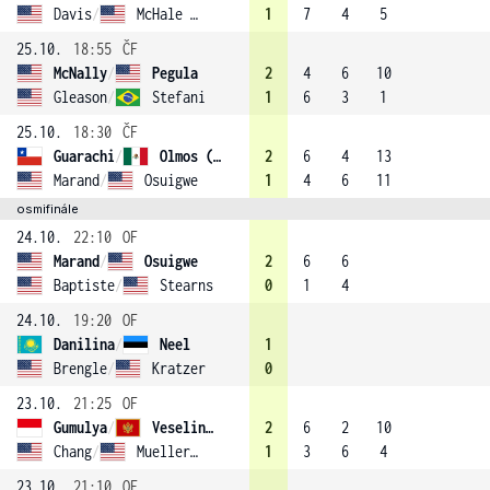
Davis
/
McHale (4)
1
7
4
5
25.10.
18:55
ČF
McNally
/
Pegula
2
4
6
10
Gleason
/
Stefani
1
6
3
1
25.10.
18:30
ČF
Guarachi
/
Olmos (1)
2
6
4
13
Marand
/
Osuigwe
1
4
6
11
osmifinále
24.10.
22:10
OF
Marand
/
Osuigwe
2
6
6
Baptiste
/
Stearns
0
1
4
24.10.
19:20
OF
Danilina
/
Neel
1
Brengle
/
Kratzer
0
23.10.
21:25
OF
Gumulya
/
Veselinovic
2
6
2
10
Chang
/
Mueller (2)
1
3
6
4
23.10.
21:10
OF