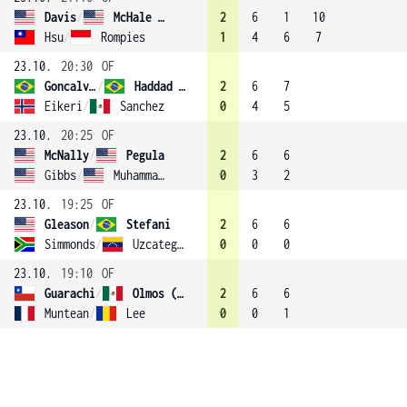
Davis
/
McHale (4)
2
6
1
10
Hsu
/
Rompies
1
4
6
7
23.10.
20:30
OF
Goncalves
/
Haddad Maia
2
6
7
Eikeri
/
Sanchez
0
4
5
23.10.
20:25
OF
McNally
/
Pegula
2
6
6
Gibbs
/
Muhammad (3)
0
3
2
23.10.
19:25
OF
Gleason
/
Stefani
2
6
6
Simmonds
/
Uzcategui
0
0
0
23.10.
19:10
OF
Guarachi
/
Olmos (1)
2
6
6
Muntean
/
Lee
0
0
1