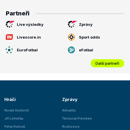
Partneři
Live výsledky
Zprávy
Livescore.in
Sport odds
EuroFotbal
eFotbal
Další partneři
Hráči
Zprávy
Novak Djokovič
Aktuality
Jiří Lehečka
Tenisová Previews
Petra Kvitová
Rozhovory