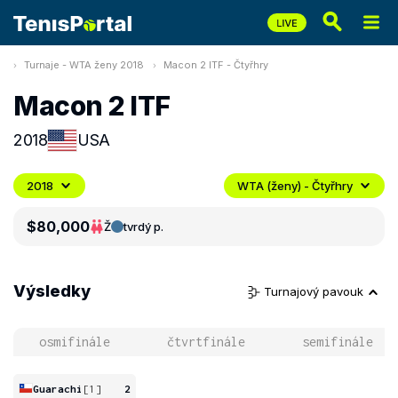
Turnaje - WTA ženy 2018
Macon 2 ITF - Čtyřhry
Macon 2 ITF
2018
USA
2018
WTA (ženy) - Čtyřhry
$80,000
Ž
tvrdý p.
Výsledky
Turnajový pavouk
osmifinále
čtvrtfinále
semifinále
Guarachi
[1]
2