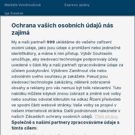
Markéta Vondroušová
Express zprávy
Iga Swiatek
Marie Bouzková
Ochrana vašich osobních údajů nás
Žebříčky
Kalendář turnajů
zajímá
My a naši partneři
999
ukládáme do vašeho zařízení
Žebříček ATP (muži)
Australian Open
osobní údaje, jako jsou údaje o prohlížení nebo jedinečné
Žebříček WTA (ženy)
French Open
identifikátory, a máme k nim přístup. Výběr Souhlasím
umožňuje, aby sledovací technologie podporovaly účely
Sázkařský žebříček
Wimbledon
uvedené v části My a naši partneři zpracováváme údaje za
US Open
účelem poskytování. Výběrem Zamítnout vše nebo
odvoláním svého souhlasu je zakážete. Pokud jsou
Turnaj mistrů
sledovací technologie zakázány, některé zobrazené
Turnaj mistryň
obsahy a reklamy pro vás nemusí být tolik relevantní. Tuto
Aktualní trendy
nabídku můžete kdykoli znovu zobrazit a změnit své volby
nebo souhlas odvolat kliknutím na odkaz Řízení předvoleb
ve spodní části webové stránky. Vaše volby se projeví v
Fotbalové přestupy
našem Internetová stránka. Další podrobnosti naleznete v
Livesport Daily
našich Zásadách ochrany osobních údajů.
Třetí strany
Společně s našimi partnery zpracováváme údaje s
LS Prague Open
tímto cílem: