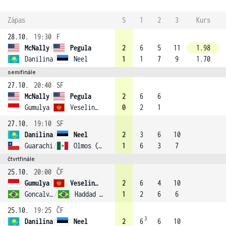
Zápas
S
1
2
3
Kurs
28.10.
19:30
F
McNally
/
Pegula
2
6
5
11
1.98
Danilina
/
Neel
1
1
7
9
1.70
semifinále
27.10.
20:40
SF
McNally
/
Pegula
2
6
6
Gumulya
/
Veselinovic
0
2
1
27.10.
19:10
SF
Danilina
/
Neel
2
3
6
10
Guarachi
/
Olmos (1)
1
6
3
7
čtvrtfinále
25.10.
20:00
ČF
Gumulya
/
Veselinovic
2
6
4
10
Goncalves
/
Haddad Maia
1
2
6
6
25.10.
19:25
ČF
3
Danilina
/
Neel
2
6
6
10