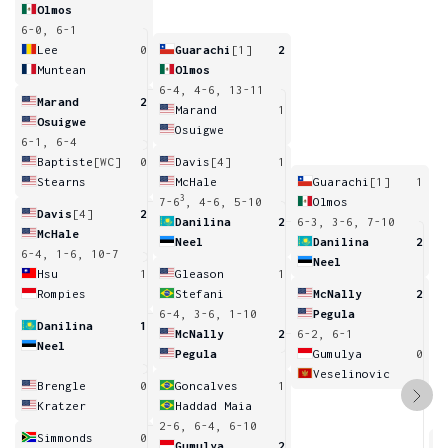
Olmos
6-0, 6-1
Lee
0
Guarachi
[1]
2
Muntean
Olmos
6-4, 4-6, 13-11
Marand
2
Marand
1
Osuigwe
Osuigwe
6-1, 6-4
Baptiste
[WC]
0
Davis
[4]
1
Stearns
McHale
Guarachi
[1]
1
3
7-6
, 4-6, 5-10
Olmos
Davis
[4]
2
Danilina
2
6-3, 3-6, 7-10
McHale
Neel
Danilina
2
6-4, 1-6, 10-7
Neel
Hsu
1
Gleason
1
Rompies
Stefani
McNally
2
6-4, 3-6, 1-10
Pegula
Danilina
1
McNally
2
6-2, 6-1
Neel
Pegula
Gumulya
0
Veselinovic
Brengle
0
Goncalves
1
Kratzer
Haddad Maia
2-6, 6-4, 6-10
Simmonds
0
Gumulya
2