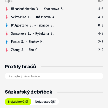
Zápas
H2H
Miroshnichenko V.
-
Khatamova S.
4-0
Svitolina E.
-
Anisimova A.
4-1
D'Agostino S.
-
Tabacco G.
0-3
Samsonova L.
-
Rybakina E.
4-2
Fomin S.
-
Zhukov M.
2-3
Zhang J.
-
Zhu C.
2-2
Profily hráčů
Sázkařský žebříček
Nejziskovější
Nejztrátovější