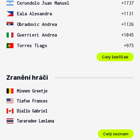
Cerundolo Juan Manuel
+1737
Eala Alexandra
+1131
Obradovic Andrea
+1126
Guerrieri Andrea
+1045
Torres Tiago
+975
Celý žebříček
Zranění hráči
Minnen Greetje
Tiafoe Frances
Diallo Gabriel
Tararudee Lanlana
Celý seznam