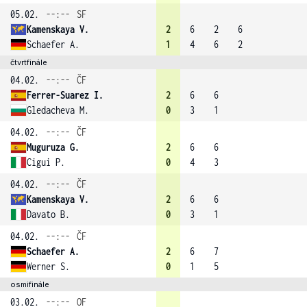
05.02.
--:--
SF
Kamenskaya V.
2
6
2
6
Schaefer A.
1
4
6
2
čtvrtfinále
04.02.
--:--
ČF
Ferrer-Suarez I.
2
6
6
Gledacheva M.
0
3
1
04.02.
--:--
ČF
Muguruza G.
2
6
6
Cigui P.
0
4
3
04.02.
--:--
ČF
Kamenskaya V.
2
6
6
Davato B.
0
3
1
04.02.
--:--
ČF
Schaefer A.
2
6
7
Werner S.
0
1
5
osmifinále
03.02.
--:--
OF