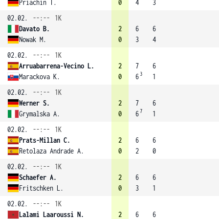
Priachin T.
0
4
3
02.02.
--:--
1K
Davato B.
2
6
6
Nowak M.
0
3
4
02.02.
--:--
1K
Arruabarrena-Vecino L.
2
7
6
3
Marackova K.
0
6
1
02.02.
--:--
1K
Werner S.
2
7
6
7
Grymalska A.
0
6
1
02.02.
--:--
1K
Prats-Millan C.
2
6
6
Retolaza Andrade A.
0
2
0
02.02.
--:--
1K
Schaefer A.
2
6
6
Fritschken L.
0
3
1
02.02.
--:--
1K
Lalami Laaroussi N.
2
6
6