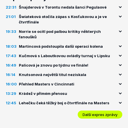
22:31
Šnajderová v Torontu nedala šanci Pegulaové
21:01
Šwiateková otočila zápas s Kosťukovou a je ve
čtvrtfinále
19:33
Norrie se ocitl pod palbou kritiky některých
fanoušků
18:03
Martincová podstoupila další operaci kolena
17:43
Kučmová s Laboutkovou ovládly turnaj v Lipsku
16:49
Palicová je znovu po týdnu ve finále!
16:14
Knutsonová největší titul nezískala
16:00
Přehled Masters v Cincinnati
13:29
Krádež v přímém přenosu
12:45
Lehečku čeká těžký boj o čtvrtfinále na Masters
Další expres zprávy