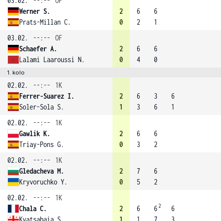
03.02.
--:--
OF
Werner S.
2
6
6
Prats-Millan C.
0
2
1
03.02.
--:--
OF
Schaefer A.
2
6
6
Lalami Laaroussi N.
0
4
0
1. kolo
02.02.
--:--
1K
Ferrer-Suarez I.
2
6
3
6
Soler-Sola S.
1
3
6
1
02.02.
--:--
1K
Gawlik K.
2
6
6
Triay-Pons G.
0
3
2
02.02.
--:--
1K
Gledacheva M.
2
7
6
Kryvoruchko Y.
0
5
2
02.02.
--:--
1K
2
Chala C.
2
6
6
6
Kvatsabaia S.
1
1
7
3