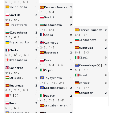
6-3, 3-6, 6-1
Soler-Sola
1
Ferrer-Suarez
2
7-5, 6-4
Gawlik
2
Gawlik
0
6-3, 6-2
Triay-Pons
0
Gledacheva
2
7-5, 6-3
Ferrer-Suarez
2
Gledacheva
2
Chala
0
6-3, 6-1
7-5, 6-2
Gledacheva
0
Kryvoruchko
0
Carreras
0
2-6, 1-6
Muguruza
2
Chala
2
Muguruza
2
6-4, 6-3
2
6-1, 6
-7, 6-3
Cigui
0
Kvatsabaia
1
Kawa
1
1-6, 6-4, 4-6
Kamenskaya
[Q]
2
Carreras
2
Cigui
2
6-3, 6-1
6-3, 6-2
Davato
0
Lukacs
[Q]
0
Tsybycheva
1
4
1
7-6
, 1-6, 2-6
Werner
0
Muguruza
2
Kamenskaya
[Q]
2
1-6, 5-7
6-1, 2-6, 6-3
Schaefer
2
Xi
[Q]
1
Davato
2
6
3
4-6, 7-5, 7-6
Kawa
2
Arruabarrena-Vecino
1
6-3, 6-3
Sizikova
[Q]
0