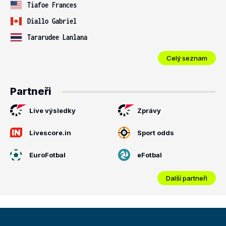
Tiafoe Frances
Diallo Gabriel
Tararudee Lanlana
Celý seznam
Partneři
Live výsledky
Zprávy
Livescore.in
Sport odds
EuroFotbal
eFotbal
Další partneři