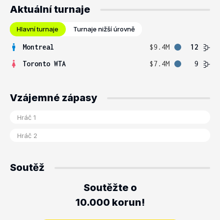
Aktuální turnaje
Hlavní turnaje
Turnaje nižší úrovně
Montreal
$9.4M
12
Toronto WTA
$7.4M
9
Vzájemné zápasy
Soutěž
Soutěžte o
10.000 korun!