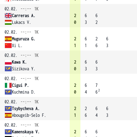
02.02.
--:--
1K
Carreras A.
2
6
6
Lukacs V.
0
3
2
02.02.
--:--
1K
Muguruza G.
2
6
2
6
Xi L.
1
1
6
3
02.02.
--:--
1K
Kawa K.
2
6
6
Sizikova Y.
0
3
3
02.02.
--:--
1K
Cigui P.
2
6
7
2
Kuchmina D.
0
4
6
02.02.
--:--
1K
Tsybycheva A.
2
2
6
6
Abougeib-Selo F.
1
6
4
3
02.02.
--:--
1K
Kamenskaya V.
2
6
6