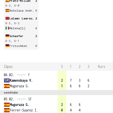
Prats-Millan
2
6-2, 6-0
Retolaza Andrade
0
Lalami Laaroussi
2
6-3, 6-2
Melena
[Q]
0
Schaefer
2
6-3, 6-1
Fritschken
0
Zápas
S
1
2
3
Kurs
06.02.
--:--
F
Kamenskaya V.
2
7
3
6
Muguruza G.
1
6
6
2
semifinále
05.02.
--:--
SF
Muguruza G.
2
6
6
Ferrer-Suarez I.
0
4
4