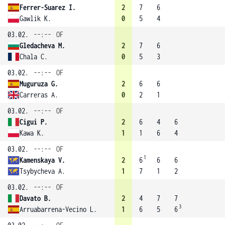
Ferrer-Suarez I.
2
7
6
Gawlik K.
0
5
4
03.02.
--:--
OF
Gledacheva M.
2
7
6
Chala C.
0
5
3
03.02.
--:--
OF
Muguruza G.
2
6
6
Carreras A.
0
2
1
03.02.
--:--
OF
Cigui P.
2
6
4
6
Kawa K.
1
1
6
4
03.02.
--:--
OF
1
Kamenskaya V.
2
6
6
6
Tsybycheva A.
1
7
1
2
03.02.
--:--
OF
Davato B.
2
4
7
7
3
Arruabarrena-Vecino L.
1
6
5
6