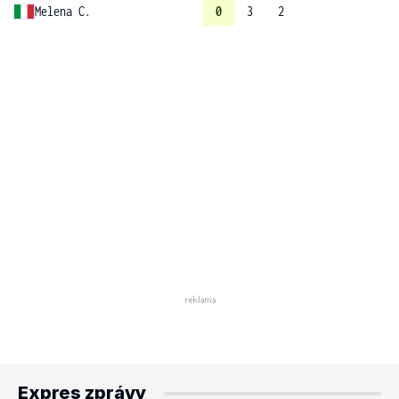
Melena C.
0
3
2
Expres zprávy