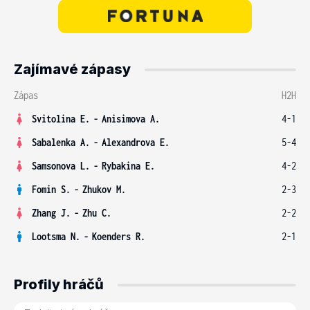
Zajímavé zápasy
Zápas
H2H
Svitolina E.
-
Anisimova A.
4-1
Sabalenka A.
-
Alexandrova E.
5-4
Samsonova L.
-
Rybakina E.
4-2
Fomin S.
-
Zhukov M.
2-3
Zhang J.
-
Zhu C.
2-2
Lootsma N.
-
Koenders R.
2-1
Profily hráčů