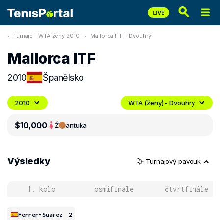
Turnaje - WTA ženy 2010
Mallorca ITF - Dvouhry
Mallorca ITF
2010
Španělsko
2010
WTA (ženy) - Dvouhry
$10,000
Ž
antuka
Výsledky
Turnajový pavouk
1. kolo
osmifinále
čtvrtfinále
Ferrer-Suarez
2