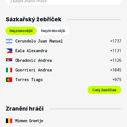
Sázkařský žebříček
Nejziskovější
Nejztrátovější
Cerundolo Juan Manuel
+1737
Eala Alexandra
+1131
Obradovic Andrea
+1126
Guerrieri Andrea
+1045
Torres Tiago
+975
Celý žebříček
Zranění hráči
Minnen Greetje