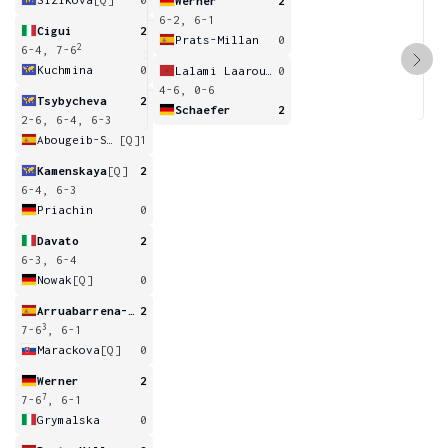
Werner
2
6-2, 6-1
Cigui
2
Prats-Millan
0
2
6-4, 7-6
Kuchmina
0
Lalami Laaroussi
0
4-6, 0-6
Tsybycheva
2
Schaefer
2
2-6, 6-4, 6-3
Abougeib-Selo
[Q]
1
Kamenskaya
[Q]
2
6-4, 6-3
Priachin
0
Davato
2
6-3, 6-4
Nowak
[Q]
0
Arruabarrena-Vecino
2
3
7-6
, 6-1
Marackova
[Q]
0
Werner
2
7
7-6
, 6-1
Grymalska
0