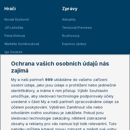
Hráči
Zprávy
Novak Djokovič
Aktuality
Jiří Lehečka
Tenisová Previews
Petra Kvitová
Rozhovory
Markéta Vondroušová
Express zprávy
Iga Swiatek
Marie Bouzková
Ochrana vašich osobních údajů nás
Žebříčky
Kalendář turnajů
zajímá
My a naši partneři
999
ukládáme do vašeho zařízení
Žebříček ATP (muži)
Australian Open
osobní údaje, jako jsou údaje o prohlížení nebo jedinečné
Žebříček WTA (ženy)
French Open
identifikátory, a máme k nim přístup. Výběr Souhlasím
umožňuje, aby sledovací technologie podporovaly účely
Sázkařský žebříček
Wimbledon
uvedené v části My a naši partneři zpracováváme údaje za
US Open
účelem poskytování. Výběrem Zamítnout vše nebo
odvoláním svého souhlasu je zakážete. Pokud jsou
Turnaj mistrů
sledovací technologie zakázány, některé zobrazené
Turnaj mistryň
obsahy a reklamy pro vás nemusí být tolik relevantní. Tuto
Aktualní trendy
nabídku můžete kdykoli znovu zobrazit a změnit své volby