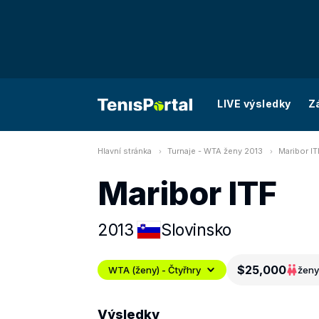
LIVE výsledky
Z
Hlavní stránka
Turnaje - WTA ženy 2013
Maribor IT
Maribor ITF
2013
Slovinsko
$25,000
WTA (ženy) - Čtyřhry
ženy
Výsledky