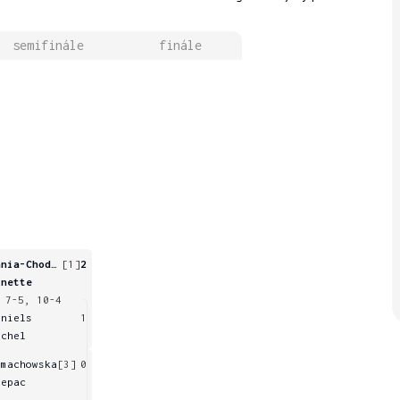
semifinále
finále
Kania-Chodun
[1]
2
inette
 7-5, 10-4
aniels
1
ichel
omachowska
[3]
0
lepac