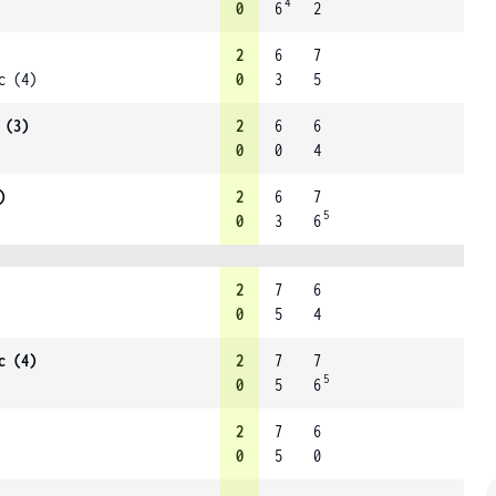
4
0
6
2
2
6
7
c (4)
0
3
5
 (3)
2
6
6
0
0
4
)
2
6
7
5
0
3
6
2
7
6
0
5
4
c (4)
2
7
7
5
0
5
6
2
7
6
0
5
0