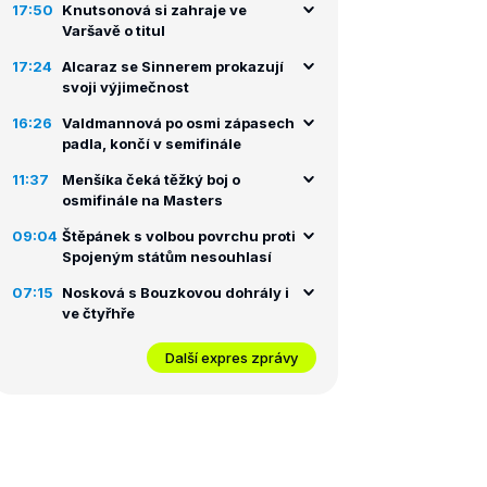
17:50
Knutsonová si zahraje ve
Varšavě o titul
17:24
Alcaraz se Sinnerem prokazují
svoji výjimečnost
16:26
Valdmannová po osmi zápasech
padla, končí v semifinále
11:37
Menšíka čeká těžký boj o
osmifinále na Masters
09:04
Štěpánek s volbou povrchu proti
Spojeným státům nesouhlasí
07:15
Nosková s Bouzkovou dohrály i
ve čtyřhře
Další expres zprávy