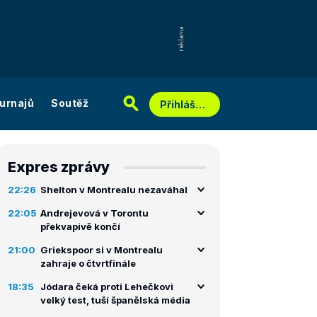
urnajů
Soutěž
Přihlášení
Expres zprávy
22:26
Shelton v Montrealu nezaváhal
22:05
Andrejevová v Torontu
překvapivě končí
21:00
Griekspoor si v Montrealu
zahraje o čtvrtfinále
18:35
Jódara čeká proti Lehečkovi
velký test, tuší španělská média