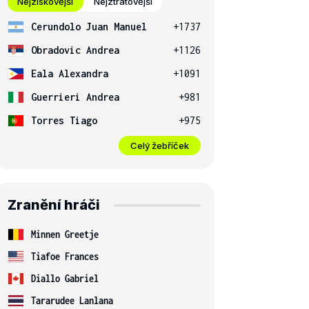
Nejziskovější
Nejztrátovější
Cerundolo Juan Manuel
+1737
Obradovic Andrea
+1126
Eala Alexandra
+1091
Guerrieri Andrea
+981
Torres Tiago
+975
Celý žebříček
Zranění hráči
Minnen Greetje
Tiafoe Frances
Diallo Gabriel
Tararudee Lanlana