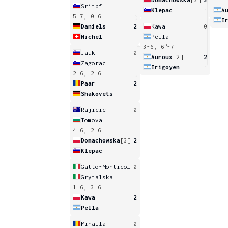
Srimpf
Klepac
A
5-7, 0-6
I
Daniels
2
Kawa
0
Michel
Pella
5
3-6, 6
-7
Jauk
0
Auroux
[2]
2
Zagorac
Irigoyen
2-6, 2-6
Paar
2
Shakovets
Rajicic
0
Tomova
4-6, 2-6
Domachowska
[3]
2
Klepac
Gatto-Monticone
0
Grymalska
1-6, 3-6
Kawa
2
Pella
Mihaila
0