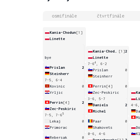
osmifinále
čtvrtfinále
Kania-Chodun
[1]
Linette
Kania-Chodun
[1]
2
bye
Linette
4
7-6
, 6-2
Prislan
2
Prislan
0
Steinherr
Steinherr
7-5, 6-4
Kovinic
0
Perrin
[4]
0
Vrljic
Zec-Peskiric
3-6, 5-7
L
Perrin
[4]
2
Daniels
2
4-6,
Zec-Peskiric
Michel
D
5
7-5, 7-6
M
Lekaj
0
Paar
0
Primorac
Shakovets
D
0-6, 4-6
K
Rebersak
0
Domachowska
[3]
2