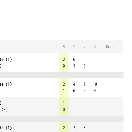
S
1
2
3
Kurs
te (1)
2
6
6
)
0
3
0
te (1)
2
4
7
10
1
6
5
4
)
1
 (3)
0
te (1)
2
7
6