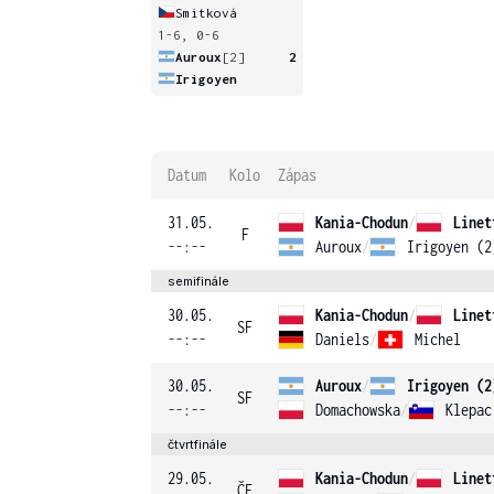
Smitková
1-6, 0-6
Auroux
[2]
2
Irigoyen
Datum
Kolo
Zápas
31.05.
Kania-Chodun
/
Linet
F
--:--
Auroux
/
Irigoyen (2
semifinále
30.05.
Kania-Chodun
/
Linet
SF
--:--
Daniels
/
Michel
30.05.
Auroux
/
Irigoyen (2
SF
--:--
Domachowska
/
Klepac
čtvrtfinále
29.05.
Kania-Chodun
/
Linet
ČF