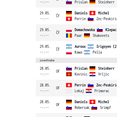
--:--
Prislan
/
Steinherr
29.05.
Daniels
/
Michel
ČF
--:--
Perrin
/
Zec-Peskiri
29.05.
Domachowska
/
Klepac
ČF
--:--
Paar
/
Shakovets
29.05.
Auroux
/
Irigoyen (2
ČF
--:--
Kawa
/
Pella
osmifinále
28.05.
Prislan
/
Steinherr
OF
--:--
Kovinic
/
Vrljic
28.05.
Perrin
/
Zec-Peskiri
OF
--:--
Lekaj
/
Primorac
28.05.
Daniels
/
Michel
OF
--:--
Rebersak
/
Srimpf