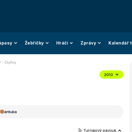
ápasy
Žebříčky
Hráči
Zprávy
Kalendář t
F - Čtyřhry
2013
antuka
Turnajový pavouk