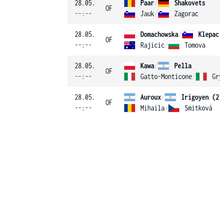
28.05.
Paar
/
Shakovets
OF
--:--
Jauk
/
Zagorac
28.05.
Domachowska
/
Klepac
OF
--:--
Rajicic
/
Tomova
28.05.
Kawa
/
Pella
OF
--:--
Gatto-Monticone
/
Gr
28.05.
Auroux
/
Irigoyen (2
OF
--:--
Mihaila
/
Smitková