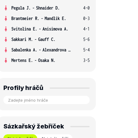
Pegula J.
-
Shnaider D.
4-0
Brantmeier R.
-
Mandlik E.
0-3
Svitolina E.
-
Anisimova A.
4-1
Sakkari M.
-
Gauff C.
5-6
Sabalenka A.
-
Alexandrova E.
5-4
Mertens E.
-
Osaka N.
3-5
Profily hráčů
Sázkařský žebříček