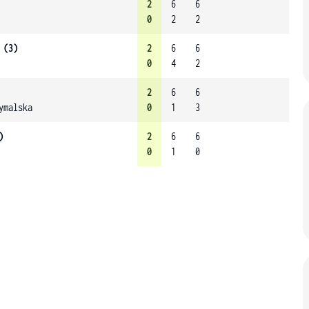
2
6
6
0
2
2
 (3)
2
6
6
0
4
2
2
6
6
ymalska
0
1
3
)
2
6
6
0
1
0