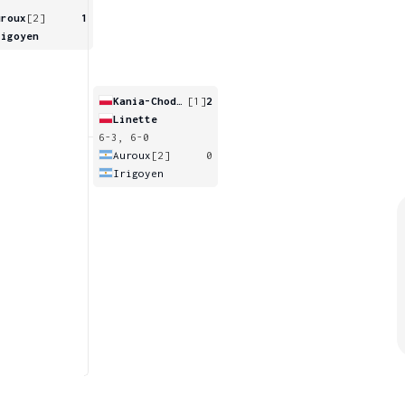
uroux
[2]
1
rigoyen
Kania-Chodun
[1]
2
Linette
6-3, 6-0
Auroux
[2]
0
Irigoyen