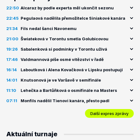
22:50
Alcaraz by podle experta měl ukončit sezonu
22:45
Pegulaová nadělila přemožitelce Siniakové kanára
21:34
Fils nedal šanci Navonemu
21:00
Šwiateková v Torontu smetla Golubicovou
19:26
Sabalenková si podmínky v Torontu užívá
17:46
Valdmannová píše osmé vítězství v řadě
16:14
Laboutková i Alena Kovačková v Lipsku postupují
14:01
Knutsonová je ve Varšavě v semifinále
11:10
Lehečka a Bartůňková o osmifinále na Masters
07:11
Monfils nadělil Tienovi kanára, přesto padl
Další expres zprávy
Aktuální turnaje