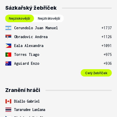
Sázkařský žebříček
Nejziskovější
Nejztrátovější
Cerundolo Juan Manuel
+1737
Obradovic Andrea
+1126
Eala Alexandra
+1091
Torres Tiago
+975
Aguiard Enzo
+936
Celý žebříček
Zranění hráči
Diallo Gabriel
Tararudee Lanlana