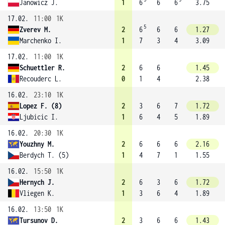
Janowicz J.
1
6
6
6
3.75
17.02.
11:00
1K
5
Zverev M.
2
6
6
6
1.27
Marchenko I.
1
7
3
4
3.09
17.02.
11:00
1K
Schuettler R.
2
6
6
1.45
Recouderc L.
0
1
4
2.38
16.02.
23:10
1K
Lopez F. (8)
2
3
6
7
1.72
Ljubicic I.
1
6
4
5
1.89
16.02.
20:30
1K
Youzhny M.
2
6
6
6
2.16
Berdych T. (5)
1
4
7
1
1.55
16.02.
15:50
1K
Hernych J.
2
6
3
6
1.72
Vliegen K.
1
3
6
4
1.89
16.02.
13:50
1K
Tursunov D.
2
3
6
6
1.43