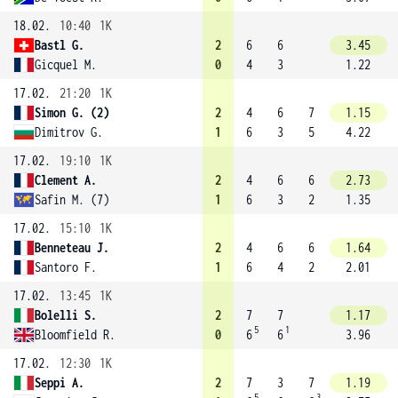
18.02.
10:40
1K
Bastl G.
2
6
6
3.45
Gicquel M.
0
4
3
1.22
17.02.
21:20
1K
Simon G. (2)
2
4
6
7
1.15
Dimitrov G.
1
6
3
5
4.22
17.02.
19:10
1K
Clement A.
2
4
6
6
2.73
Safin M. (7)
1
6
3
2
1.35
17.02.
15:10
1K
Benneteau J.
2
4
6
6
1.64
Santoro F.
1
6
4
2
2.01
17.02.
13:45
1K
Bolelli S.
2
7
7
1.17
5
1
Bloomfield R.
0
6
6
3.96
17.02.
12:30
1K
Seppi A.
2
7
3
7
1.19
5
3