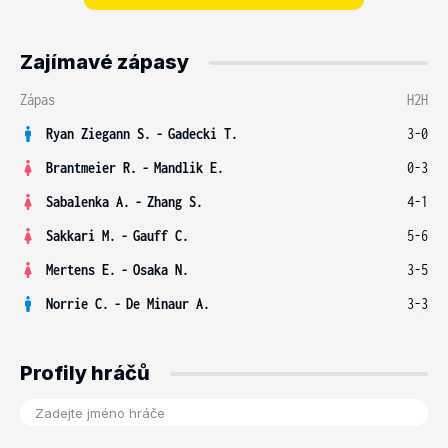
Zajímavé zápasy
Zápas
H2H
Ryan Ziegann S.
-
Gadecki T.
3-0
Brantmeier R.
-
Mandlik E.
0-3
Sabalenka A.
-
Zhang S.
4-1
Sakkari M.
-
Gauff C.
5-6
Mertens E.
-
Osaka N.
3-5
Norrie C.
-
De Minaur A.
3-3
Profily hráčů