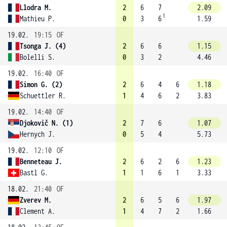
Llodra M.
2
6
7
2.09
1
Mathieu P.
0
3
6
1.59
19.02.
19:15
OF
Tsonga J. (4)
2
6
6
1.15
Bolelli S.
0
3
2
4.46
19.02.
16:40
OF
Simon G. (2)
2
6
4
6
1.18
Schuettler R.
1
4
6
2
3.83
19.02.
14:40
OF
Djokovič N. (1)
2
7
6
1.07
Hernych J.
0
5
4
5.73
19.02.
12:10
OF
Benneteau J.
2
6
2
6
1.23
Bastl G.
1
1
6
1
3.33
18.02.
21:40
OF
Zverev M.
2
6
5
6
1.97
Clement A.
1
4
7
2
1.66