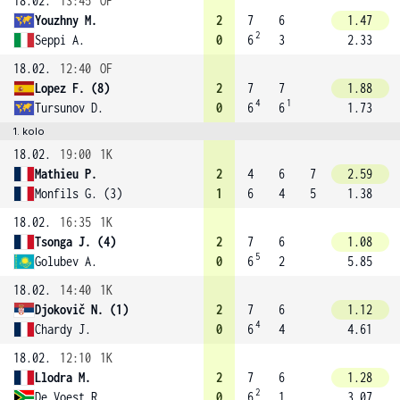
18.02.
13:45
OF
Youzhny M.
2
7
6
1.47
2
Seppi A.
0
6
3
2.33
18.02.
12:40
OF
Lopez F. (8)
2
7
7
1.88
4
1
Tursunov D.
0
6
6
1.73
1. kolo
18.02.
19:00
1K
Mathieu P.
2
4
6
7
2.59
Monfils G. (3)
1
6
4
5
1.38
18.02.
16:35
1K
Tsonga J. (4)
2
7
6
1.08
5
Golubev A.
0
6
2
5.85
18.02.
14:40
1K
Djokovič N. (1)
2
7
6
1.12
4
Chardy J.
0
6
4
4.61
18.02.
12:10
1K
Llodra M.
2
7
6
1.28
2
De Voest R.
0
6
1
3.07