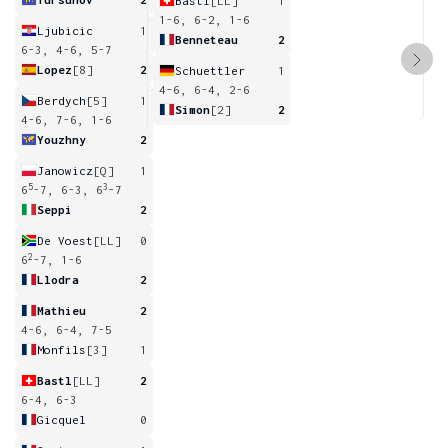
Bastl
[LL]
1
1-6, 6-2, 1-6
Ljubicic
1
Benneteau
2
6-3, 4-6, 5-7
Lopez
[8]
2
Schuettler
1
4-6, 6-4, 2-6
Berdych
[5]
1
Simon
[2]
2
4-6, 7-6, 1-6
Youzhny
2
Janowicz
[Q]
1
5
3
6
-7, 6-3, 6
-7
Seppi
2
De Voest
[LL]
0
2
6
-7, 1-6
Llodra
2
Mathieu
2
4-6, 6-4, 7-5
Monfils
[3]
1
Bastl
[LL]
2
6-4, 6-3
Gicquel
0