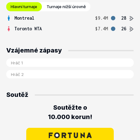
Hlavní turnaje
Turnaje nižší úrovně
Montreal
$9.4M
28
Toronto WTA
$7.4M
26
Vzájemné zápasy
Soutěž
Soutěžte o
10.000 korun!