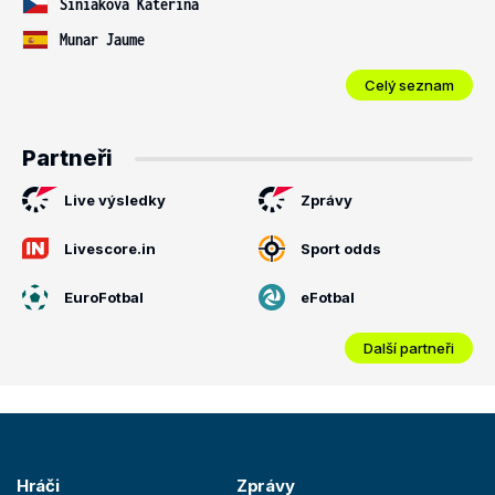
Siniaková Kateřina
Munar Jaume
Celý seznam
Partneři
Live výsledky
Zprávy
Livescore.in
Sport odds
EuroFotbal
eFotbal
Další partneři
Hráči
Zprávy