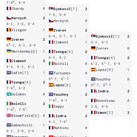
4
7-6
, 6-4
Chardy
0
Djokovič
[1]
2
7-5, 6-4
Hernych
2
Hernych
0
6-3, 3-6, 6-4
Vliegen
1
Zverev
2
6-4, 5-7, 6-2
Djokovič
[1]
2
Zverev
2
Clement
1
6-3, 6-3
5
6
-7, 6-3, 6-4
Zverev
0
Marchenko
[Q]
1
Tsonga
[4]
2
6-3, 6-2
Tsonga
[4]
2
Clement
2
1
Bolelli
0
6-2, 6
-7, 6-4
4-6, 6-3, 6-2
Lopez
[8]
1
Safin
[7]
1
Tursunov
0
4
1
6
-7, 6
-7
Youzhny
0
Tsonga
[4]
2
4
3
Lopez
[8]
2
6
-7, 6
-7
5
7-6
, 6-2
Llodra
2
Golubev
0
Youzhny
2
4
2
7-6
, 6-3
Benneteau
0
Bolelli
2
Seppi
0
2-6, 4-6
5
1
7-6
, 7-6
Simon
[2]
2
Bloomfield
[Q]
0
Llodra
2
7
1
6-3, 7-6
Gabashvili
1
Mathieu
0
6-3, 2-6, 2-6
Tursunov
2