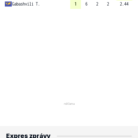
Gabashvili T.
1
6
2
2
2.44
Expres zprávy