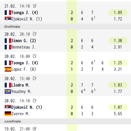
21.02.
14:10
SF
Tsonga J. (4)
2
6
7
1.89
1
Djokovič N. (1)
0
4
6
1.72
čtvrtfinále
20.02.
20:10
ČF
Simon G. (2)
2
6
6
1.30
Benneteau J.
0
2
4
2.91
20.02.
18:00
ČF
1
Tsonga J. (4)
2
6
6
6
1.25
Lopez F. (8)
1
2
7
4
3.21
20.02.
15:40
ČF
Llodra M.
2
7
7
1.83
4
3
Youzhny M.
0
6
6
1.77
20.02.
14:10
ČF
Djokovič N. (1)
2
6
6
1.07
Zverev M.
0
3
3
5.65
osmifinále
19.02.
21:00
OF