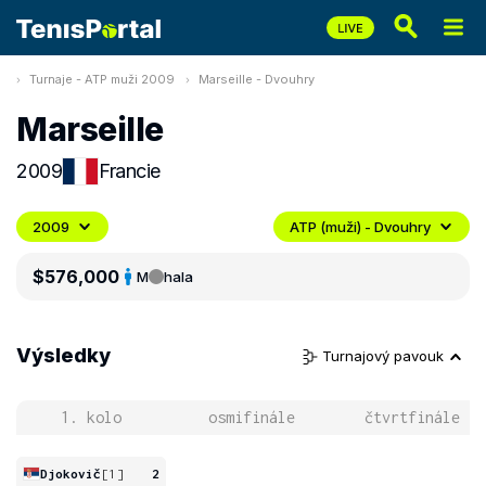
Turnaje - ATP muži 2009
Marseille - Dvouhry
Marseille
2009
Francie
2009
ATP (muži) - Dvouhry
$576,000
M
hala
Výsledky
Turnajový pavouk
1. kolo
osmifinále
čtvrtfinále
Djokovič
[1]
2