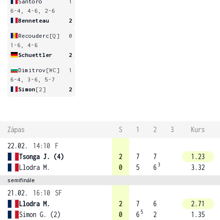
Santoro
1
6-4, 4-6, 2-6
Benneteau
2
Recouderc
[Q]
0
1-6, 4-6
Schuettler
2
Dimitrov
[WC]
1
6-4, 3-6, 5-7
Simon
[2]
2
Zápas
S
1
2
3
Kurs
22.02.
14:10
F
Tsonga J. (4)
2
7
7
1.23
3
Llodra M.
0
5
6
3.32
semifinále
21.02.
16:10
SF
Llodra M.
2
7
6
2.71
5
Simon G. (2)
0
6
2
1.35