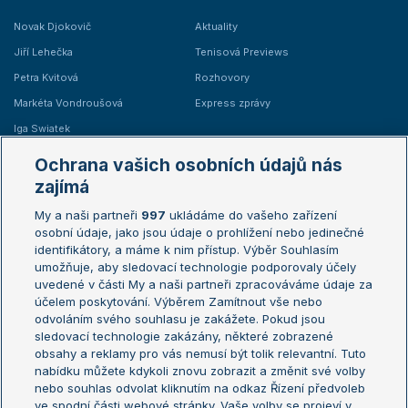
Novak Djokovič
Aktuality
Jiří Lehečka
Tenisová Previews
Petra Kvitová
Rozhovory
Markéta Vondroušová
Express zprávy
Iga Swiatek
Marie Bouzková
Ochrana vašich osobních údajů nás
Žebříčky
Kalendář turnajů
zajímá
My a naši partneři
997
ukládáme do vašeho zařízení
Žebříček ATP (muži)
Australian Open
osobní údaje, jako jsou údaje o prohlížení nebo jedinečné
Žebříček WTA (ženy)
French Open
identifikátory, a máme k nim přístup. Výběr Souhlasím
umožňuje, aby sledovací technologie podporovaly účely
Sázkařský žebříček
Wimbledon
uvedené v části My a naši partneři zpracováváme údaje za
US Open
účelem poskytování. Výběrem Zamítnout vše nebo
odvoláním svého souhlasu je zakážete. Pokud jsou
Turnaj mistrů
sledovací technologie zakázány, některé zobrazené
Turnaj mistryň
obsahy a reklamy pro vás nemusí být tolik relevantní. Tuto
Aktualní trendy
nabídku můžete kdykoli znovu zobrazit a změnit své volby
nebo souhlas odvolat kliknutím na odkaz Řízení předvoleb
ve spodní části webové stránky. Vaše volby se projeví v
Fotbalové přestupy