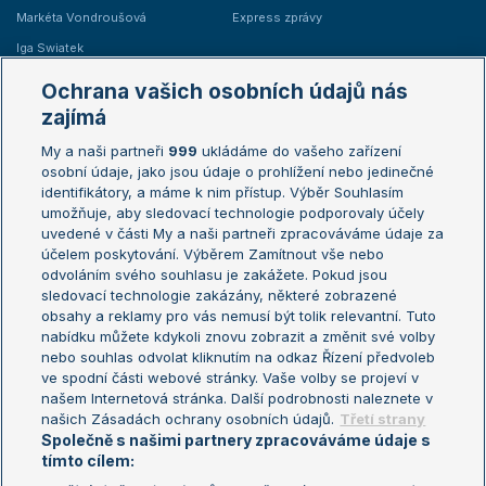
Markéta Vondroušová
Express zprávy
Iga Swiatek
Marie Bouzková
Ochrana vašich osobních údajů nás
Žebříčky
Kalendář turnajů
zajímá
My a naši partneři
999
ukládáme do vašeho zařízení
Žebříček ATP (muži)
Australian Open
osobní údaje, jako jsou údaje o prohlížení nebo jedinečné
Žebříček WTA (ženy)
French Open
identifikátory, a máme k nim přístup. Výběr Souhlasím
umožňuje, aby sledovací technologie podporovaly účely
Sázkařský žebříček
Wimbledon
uvedené v části My a naši partneři zpracováváme údaje za
US Open
účelem poskytování. Výběrem Zamítnout vše nebo
odvoláním svého souhlasu je zakážete. Pokud jsou
Turnaj mistrů
sledovací technologie zakázány, některé zobrazené
Turnaj mistryň
obsahy a reklamy pro vás nemusí být tolik relevantní. Tuto
Aktualní trendy
nabídku můžete kdykoli znovu zobrazit a změnit své volby
nebo souhlas odvolat kliknutím na odkaz Řízení předvoleb
ve spodní části webové stránky. Vaše volby se projeví v
Fotbalové přestupy
našem Internetová stránka. Další podrobnosti naleznete v
Livesport Daily
našich Zásadách ochrany osobních údajů.
Třetí strany
Společně s našimi partnery zpracováváme údaje s
LS Prague Open
tímto cílem: