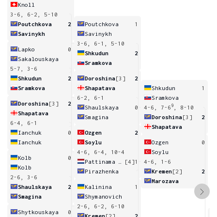
Knoll
3-6, 6-2, 5-10
Poutchkova
2
Poutchkova
1
Savinykh
Savinykh
3-6, 6-1, 5-10
Lapko
0
Shkudun
2
Sakalouskaya
Sramkova
5-7, 3-6
Shkudun
2
Doroshina
[3]
2
Sramkova
Shapatava
Shkudun
1
6-2, 6-1
Sramkova
Doroshina
[3]
2
9
Shaulskaya
0
4-6, 7-6
, 8-10
Shapatava
Smagina
Doroshina
[3]
2
6-4, 6-1
Shapatava
Ianchuk
0
Ozgen
2
Ianchuk
Soylu
Ozgen
0
4-6, 6-4, 10-4
Soylu
Kolb
0
Pattinama Kerkhove
[4]
1
4-6, 1-6
Kolb
Pirazhenka
Kremen
[2]
2
2-6, 3-6
Marozava
Shaulskaya
2
Kalinina
1
Smagina
Shymanovich
2-6, 6-2, 6-10
Shytkouskaya
0
Kremen
[2]
2