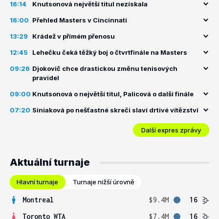
16:14
Knutsonová největší titul nezískala
16:00
Přehled Masters v Cincinnati
13:29
Krádež v přímém přenosu
12:45
Lehečku čeká těžký boj o čtvrtfinále na Masters
09:26
Djokovič chce drastickou změnu tenisových
pravidel
09:00
Knutsonová o největší titul, Palicová o další finále
07:20
Siniaková po nešťastné skreči slaví drtivé vítězství
Další expres zprávy
Aktuální turnaje
Hlavní turnaje
Turnaje nižší úrovně
Montreal
$9.4M
16
Toronto WTA
$7.4M
16