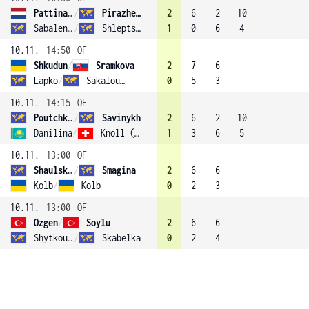
Pattinama Kerkhove
/
Pirazhenka (4)
2
6
2
10
Sabalenka
/
Shleptsova
1
0
6
4
10.11.
14:50
OF
Shkudun
/
Sramkova
2
7
6
Lapko
/
Sakalouskaya
0
5
3
10.11.
14:15
OF
Poutchkova
/
Savinykh
2
6
2
10
Danilina
/
Knoll (1)
1
3
6
5
10.11.
13:00
OF
Shaulskaya
/
Smagina
2
6
6
Kolb
/
Kolb
0
2
3
10.11.
13:00
OF
Ozgen
/
Soylu
2
6
6
Shytkouskaya
/
Skabelka
0
2
4