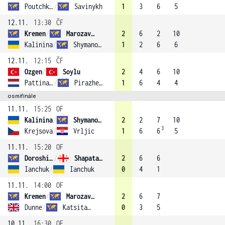
Poutchkova
/
Savinykh
1
3
6
5
12.11.
13:30
ČF
Kremen
/
Marozava (2)
2
6
2
10
Kalinina
/
Shymanovich
1
2
6
6
12.11.
12:15
ČF
Ozgen
/
Soylu
2
4
6
10
Pattinama Kerkhove
/
Pirazhenka (4)
1
6
4
4
osmifinále
11.11.
15:25
OF
Kalinina
/
Shymanovich
2
2
7
10
3
Krejsova
/
Vrljic
1
6
6
5
11.11.
15:20
OF
Doroshina
/
Shapatava (3)
2
6
6
Ianchuk
/
Ianchuk
0
4
1
11.11.
14:00
OF
Kremen
/
Marozava (2)
2
6
7
Dunne
/
Katsitadze
0
3
5
10.11.
16:30
OF