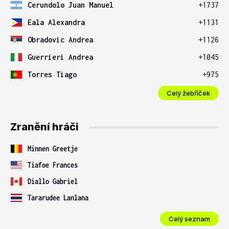
Cerundolo Juan Manuel
+1737
Eala Alexandra
+1131
Obradovic Andrea
+1126
Guerrieri Andrea
+1045
Torres Tiago
+975
Celý žebříček
Zranění hráči
Minnen Greetje
Tiafoe Frances
Diallo Gabriel
Tararudee Lanlana
Celý seznam