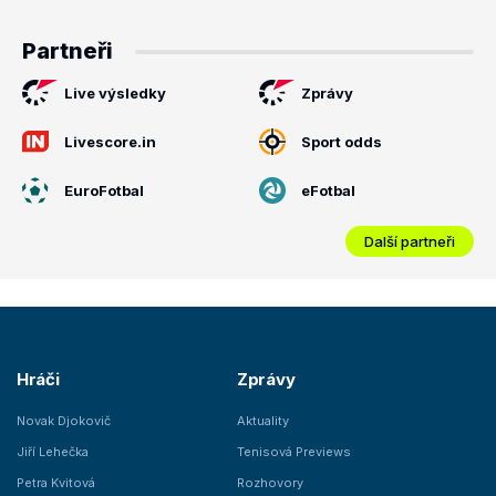
Partneři
Live výsledky
Zprávy
Livescore.in
Sport odds
EuroFotbal
eFotbal
Další partneři
Hráči
Zprávy
Novak Djokovič
Aktuality
Jiří Lehečka
Tenisová Previews
Petra Kvitová
Rozhovory