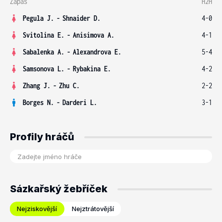
Zápas
H2H
Pegula J.
-
Shnaider D.
4-0
Svitolina E.
-
Anisimova A.
4-1
Sabalenka A.
-
Alexandrova E.
5-4
Samsonova L.
-
Rybakina E.
4-2
Zhang J.
-
Zhu C.
2-2
Borges N.
-
Darderi L.
3-1
Profily hráčů
Sázkařský žebříček
Nejziskovější
Nejztrátovější