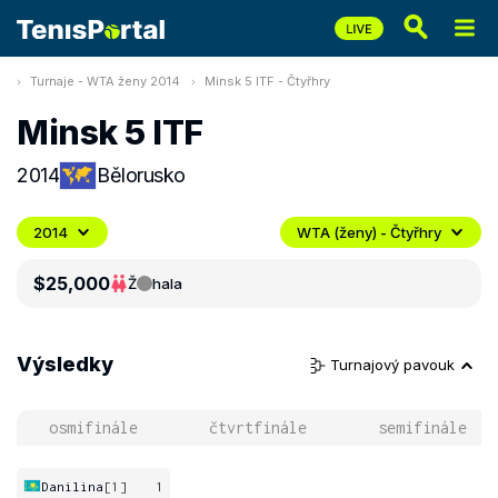
Turnaje - WTA ženy 2014
Minsk 5 ITF - Čtyřhry
Minsk 5 ITF
2014
Bělorusko
2014
WTA (ženy) - Čtyřhry
$25,000
Ž
hala
Výsledky
Turnajový pavouk
osmifinále
čtvrtfinále
semifinále
Danilina
[1]
1