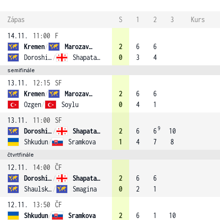
Zápas
S
1
2
3
Kurs
14.11.
11:00
F
Kremen
/
Marozava (2)
2
6
6
Doroshina
/
Shapatava (3)
0
3
4
semifinále
13.11.
12:15
SF
Kremen
/
Marozava (2)
2
6
6
Ozgen
/
Soylu
0
4
1
13.11.
11:00
SF
9
Doroshina
/
Shapatava (3)
2
6
6
10
Shkudun
/
Sramkova
1
4
7
8
čtvrtfinále
12.11.
14:00
ČF
Doroshina
/
Shapatava (3)
2
6
6
Shaulskaya
/
Smagina
0
2
1
12.11.
13:50
ČF
Shkudun
/
Sramkova
2
6
1
10