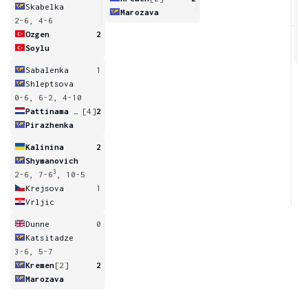
Skabelka
Marozava
2-6, 4-6
3
Ozgen
2
Soylu
Sabalenka
1
Shleptsova
0-6, 6-2, 4-10
Pattinama Kerkhove
[4]
2
Pirazhenka
Kalinina
2
Shymanovich
3
2-6, 7-6
, 10-5
Krejsova
1
Vrljic
Dunne
0
Katsitadze
3-6, 5-7
Kremen
[2]
2
Marozava