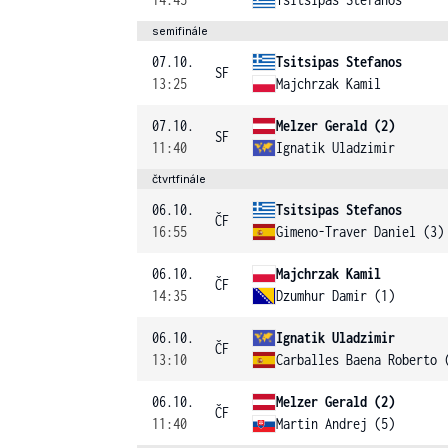
semifinále
07.10.
Tsitsipas Stefanos
SF
13:25
Majchrzak Kamil
07.10.
Melzer Gerald (2)
SF
11:40
Ignatik Uladzimir
čtvrtfinále
06.10.
Tsitsipas Stefanos
ČF
16:55
Gimeno-Traver Daniel (3)
06.10.
Majchrzak Kamil
ČF
14:35
Dzumhur Damir (1)
06.10.
Ignatik Uladzimir
ČF
13:10
Carballes Baena Roberto 
06.10.
Melzer Gerald (2)
ČF
11:40
Martin Andrej (5)