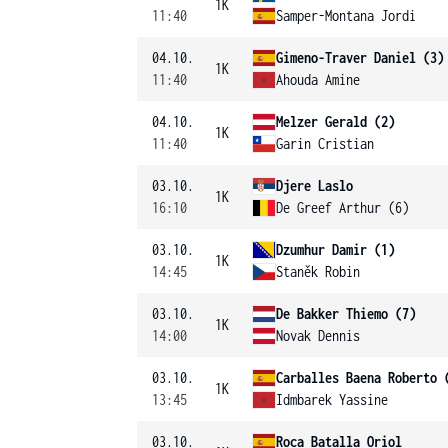
1K
11:40
Samper-Montana Jordi
04.10.
Gimeno-Traver Daniel (3)
1K
11:40
Ahouda Amine
04.10.
Melzer Gerald (2)
1K
11:40
Garin Cristian
03.10.
Djere Laslo
1K
16:10
De Greef Arthur (6)
03.10.
Dzumhur Damir (1)
1K
14:45
Staněk Robin
03.10.
De Bakker Thiemo (7)
1K
14:00
Novak Dennis
03.10.
Carballes Baena Roberto 
1K
13:45
Idmbarek Yassine
03.10.
Roca Batalla Oriol