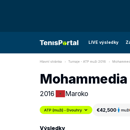
LIVE výsledky
Z
Hlavní stránka
Turnaje - ATP muži 2016
Mohammedi
Mohammedia 
2016
Maroko
€42,500
ATP (muži) - Dvouhry
muži
Výsledky