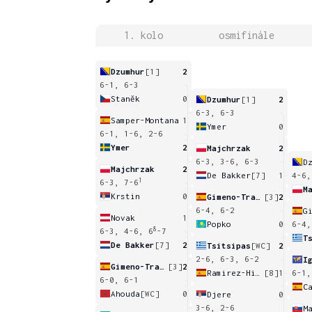
1. kolo
osmifinále
Dzumhur
[1]
2
6-1, 6-3
Staněk
0
Dzumhur
[1]
2
6-3, 6-3
Samper-Montana
1
Ymer
0
6-1, 1-6, 2-6
Ymer
2
Majchrzak
2
6-3, 3-6, 6-3
D
Majchrzak
2
De Bakker
[7]
1
4-6,
1
6-3, 7-6
M
Krstin
0
Gimeno-Traver
[3]
2
6-4, 6-2
Novak
1
Popko
0
6-4,
8
6-3, 4-6, 6
-7
T
De Bakker
[7]
2
Tsitsipas
[WC]
2
2-6, 6-3, 6-2
I
Gimeno-Traver
[3]
2
Ramirez-Hidalgo
[8]
1
6-1,
6-0, 6-1
Ahouda
[WC]
0
Djere
0
3-6, 2-6
M