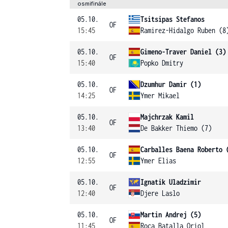
osmifinále
05.10.
Tsitsipas Stefanos
OF
15:45
Ramirez-Hidalgo Ruben (8
05.10.
Gimeno-Traver Daniel (3)
OF
15:40
Popko Dmitry
05.10.
Dzumhur Damir (1)
OF
14:25
Ymer Mikael
05.10.
Majchrzak Kamil
OF
13:40
De Bakker Thiemo (7)
05.10.
Carballes Baena Roberto 
OF
12:55
Ymer Elias
05.10.
Ignatik Uladzimir
OF
12:40
Djere Laslo
05.10.
Martin Andrej (5)
OF
11:45
Roca Batalla Oriol