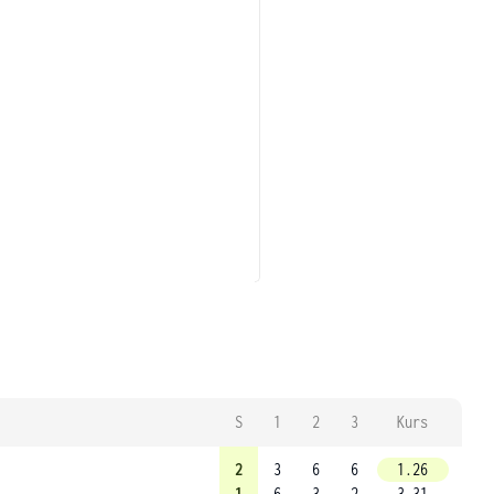
S
1
2
3
Kurs
2
3
6
6
1.26
1
6
3
2
3.31