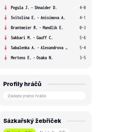
Pegula J.
-
Shnaider D.
4-0
Svitolina E.
-
Anisimova A.
4-1
Brantmeier R.
-
Mandlik E.
0-3
Sakkari M.
-
Gauff C.
5-6
Sabalenka A.
-
Alexandrova E.
5-4
Mertens E.
-
Osaka N.
3-5
Profily hráčů
Sázkařský žebříček