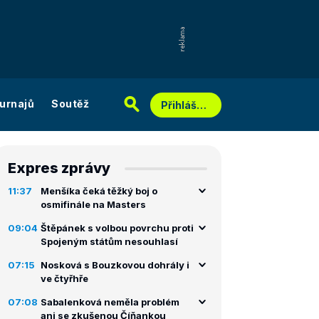
urnajů
Soutěž
Přihlášení
Expres zprávy
11:37
Menšíka čeká těžký boj o
osmifinále na Masters
09:04
Štěpánek s volbou povrchu proti
Spojeným státům nesouhlasí
07:15
Nosková s Bouzkovou dohrály i
ve čtyřhře
07:08
Sabalenková neměla problém
ani se zkušenou Číňankou