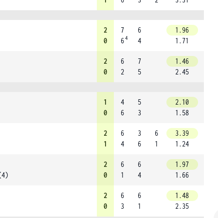
2
7
6
1.96
4
0
6
4
1.71
2
6
7
1.46
0
2
5
2.45
1
4
5
2.10
0
6
3
1.58
2
6
3
6
3.39
1
4
6
1
1.24
2
6
6
1.97
(4)
0
1
4
1.66
2
6
6
1.48
0
3
1
2.35