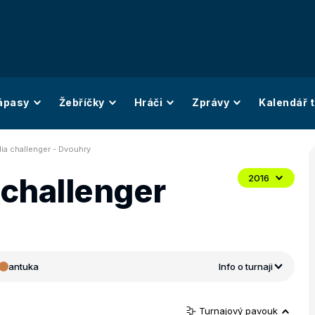
ápasy
Žebříčky
Hráči
Zprávy
Kalendář t
a challenger - Dvouhry
challenger
2016
antuka
Info o turnaji
Turnajový pavouk