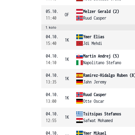
05.10.
Melzer Gerald (2)
OF
11:40
Ruud Casper
1. kolo
04.10.
Ymer Elias
1K
15:40
Jdi Mehdi
04.10.
Martin Andrej (5)
1K
14:10
Napolitano Stefano
04.10.
Ramirez-Hidalgo Ruben (8
1K
13:35
Jahn Jeremy
04.10.
Ruud Casper
1K
13:00
Otte Oscar
04.10.
Tsitsipas Stefanos
1K
12:55
Safwat Mohamed
04.10.
Ymer Mikael