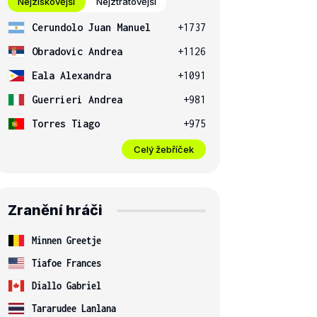
Nejziskovější
Nejztrátovější
Cerundolo Juan Manuel
+1737
Obradovic Andrea
+1126
Eala Alexandra
+1091
Guerrieri Andrea
+981
Torres Tiago
+975
Celý žebříček
Zranění hráči
Minnen Greetje
Tiafoe Frances
Diallo Gabriel
Tararudee Lanlana