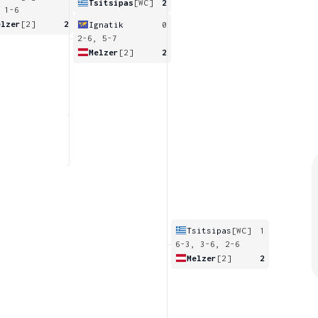
Tsitsipas
[WC]
2
 1-6
elzer
[2]
2
Ignatik
0
2-6, 5-7
Melzer
[2]
2
Tsitsipas
[WC]
1
6-3, 3-6, 2-6
Melzer
[2]
2