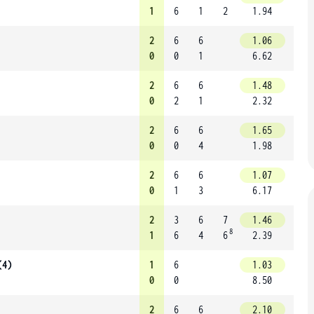
1
6
1
2
1.94
2
6
6
1.06
0
0
1
6.62
2
6
6
1.48
0
2
1
2.32
2
6
6
1.65
0
0
4
1.98
2
6
6
1.07
0
1
3
6.17
2
3
6
7
1.46
8
1
6
4
6
2.39
(4)
1
6
1.03
0
0
8.50
2
6
6
2.10