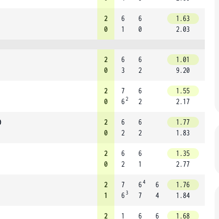
2
6
6
1.63
0
1
0
2.03
2
6
6
1.01
0
3
2
9.20
2
7
6
1.55
2
0
6
2
2.17
)
2
6
6
1.77
0
2
2
1.83
2
6
6
1.35
0
2
1
2.77
4
2
7
6
6
1.76
3
1
6
7
4
1.84
2
1
6
6
1.68