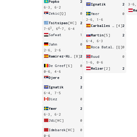
Popko
2
Ignatik
2
3-6,
6-3, 6-2
M
Zekic
[Q]
0
Ymer
0
2-6, 1-6
Tsitsipas
[WC]
2
Carballes Baena
[4]
2
3
4
7-6
, 6
-7, 6-4
Safwat
1
Martin
[5]
2
6-4, 6-3
Jahn
0
Roca Batalla
[Q]
0
2-6, 2-6
Ramirez-Hidalgo
[8]
2
Ruud
0
1-6, 0-6
De Greef
[6]
0
Melzer
[2]
2
0-6, 4-6
Djere
2
Ignatik
2
6-4, 7-5
Diez
0
Ymer
2
6-3, 6-2
Jdi
[WC]
0
Idmbarek
[WC]
0
0-6