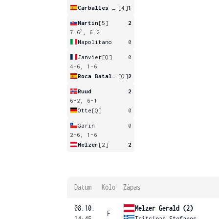
Carballes Baena
[4]
1
Martin
[5]
2
2
7-6
, 6-2
Napolitano
0
Janvier
[Q]
0
4-6, 1-6
Roca Batalla
[Q]
2
Ruud
2
6-2, 6-1
Otte
[Q]
0
Garin
0
2-6, 1-6
Melzer
[2]
2
Datum
Kolo
Zápas
08.10.
Melzer Gerald (2)
F
14:45
Tsitsipas Stefanos