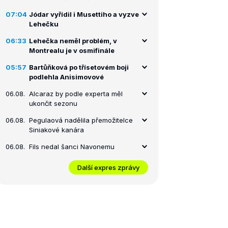
07:04
Jódar vyřídil i Musettiho a vyzve
Lehečku
06:33
Lehečka neměl problém, v
Montrealu je v osmifinále
05:57
Bartůňková po třísetovém boji
podlehla Anisimovové
06.08.
Alcaraz by podle experta měl
ukončit sezonu
06.08.
Pegulaová nadělila přemožitelce
Siniakové kanára
06.08.
Fils nedal šanci Navonemu
Další expres zprávy