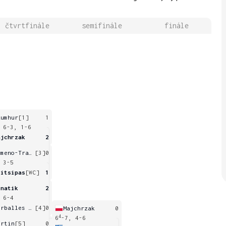
čtvrtfinále
semifinále
finále
zumhur
[1]
1
 6-3, 1-6
ajchrzak
2
Gimeno-Traver
[3]
0
 3-5
sitsipas
[WC]
1
gnatik
2
 6-4
Carballes Baena
[4]
0
Majchrzak
0
4
6
-7, 4-6
artin
[5]
0