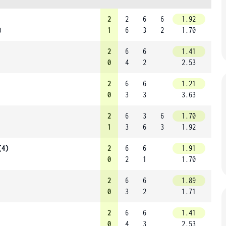
2
2
6
6
1.92
)
1
6
3
2
1.70
2
6
6
1.41
0
4
2
2.53
2
6
6
1.21
0
3
3
3.63
2
6
3
6
1.70
1
3
6
3
1.92
(4)
2
6
6
1.91
0
2
1
1.70
2
6
6
1.89
0
3
2
1.71
2
6
6
1.41
0
4
3
2.53