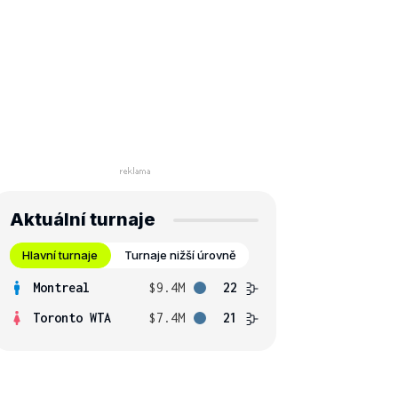
Aktuální turnaje
Hlavní turnaje
Turnaje nižší úrovně
Montreal
$9.4M
22
Toronto WTA
$7.4M
21