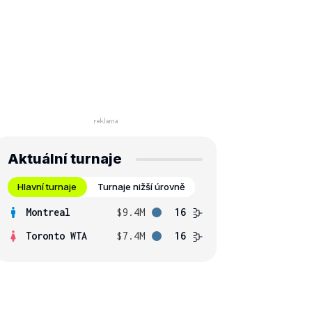
Aktuální turnaje
Hlavní turnaje
Turnaje nižší úrovně
Montreal
$9.4M
16
Toronto WTA
$7.4M
16