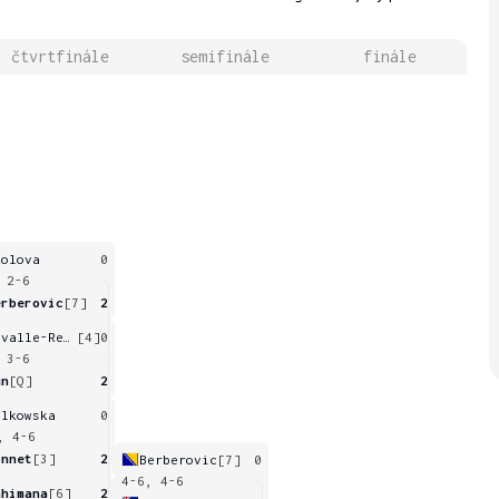
čtvrtfinále
semifinále
finále
kolova
0
 2-6
erberovic
[7]
2
Cavalle-Reimers
[4]
0
 3-6
un
[Q]
2
alkowska
0
, 4-6
onnet
[3]
2
Berberovic
[7]
0
4-6, 4-6
ahimana
[6]
2