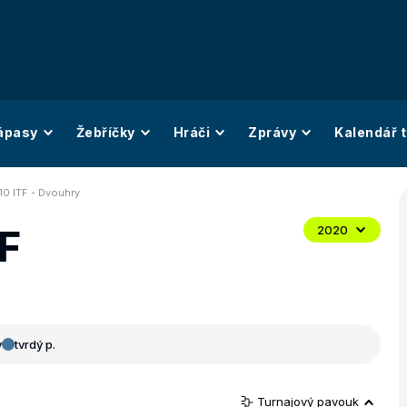
ápasy
Žebříčky
Hráči
Zprávy
Kalendář t
10 ITF - Dvouhry
TF
2020
y
tvrdý p.
Turnajový pavouk