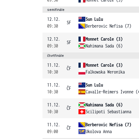
semifinále
12.12.
Sun Lulu
SF
09:30
Berberovic Nefisa (7)
12.12.
Monnet Carole (3)
SF
09:30
Nahimana Sada (6)
čtvrtfinále
11.12.
Monnet Carole (3)
ČF
10:30
Falkowska Weronika
11.12.
Sun Lulu
ČF
10:30
Cavalle-Reimers Ivonne (
11.12.
Nahimana Sada (6)
ČF
10:30
Scilipoti Sebastianna
11.12.
Berberovic Nefisa (7)
ČF
09:00
Ukolova Anna