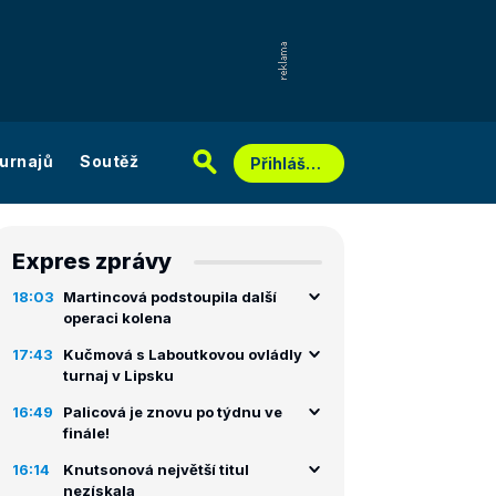
urnajů
Soutěž
Přihlášení
Expres zprávy
18:03
Martincová podstoupila další
operaci kolena
17:43
Kučmová s Laboutkovou ovládly
turnaj v Lipsku
16:49
Palicová je znovu po týdnu ve
finále!
16:14
Knutsonová největší titul
nezískala