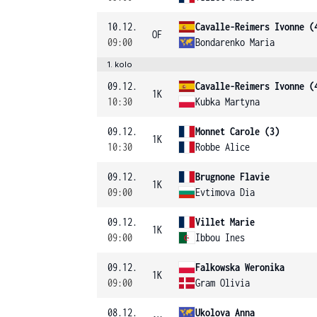
10.12.
Cavalle-Reimers Ivonne (
OF
09:00
Bondarenko Maria
1. kolo
09.12.
Cavalle-Reimers Ivonne (
1K
10:30
Kubka Martyna
09.12.
Monnet Carole (3)
1K
10:30
Robbe Alice
09.12.
Brugnone Flavie
1K
09:00
Evtimova Dia
09.12.
Villet Marie
1K
09:00
Ibbou Ines
09.12.
Falkowska Weronika
1K
09:00
Gram Olivia
08.12.
Ukolova Anna