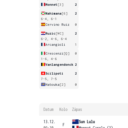
Monnet
[3]
2
Nahimana
[6]
2
6-4, 6-1
Cervino Ruiz
0
Ruzic
[WC]
2
6-2, 4-6, 6-4
Arcangioli
1
Crescenzi
[Q]
0
1-6, 4-6
Vanlangendonck
2
Scilipoti
2
7-5, 7-5
Hatouka
[2]
0
Datum
Kolo
Zápas
13.12.
Sun Lulu
F
09:30
Monnet Carole (3)