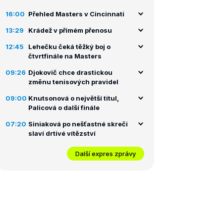
16:00
Přehled Masters v Cincinnati
13:29
Krádež v přímém přenosu
12:45
Lehečku čeká těžký boj o
čtvrtfinále na Masters
09:26
Djokovič chce drastickou
změnu tenisových pravidel
09:00
Knutsonová o největší titul,
Palicová o další finále
07:20
Siniaková po nešťastné skreči
slaví drtivé vítězství
Další expres zprávy