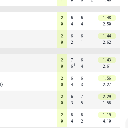
2
6
6
1.48
0
4
4
2.50
2
6
6
1.44
0
2
1
2.62
2
7
6
1.43
3
0
6
4
2.61
2
6
6
1.56
4)
0
4
3
2.27
2
6
7
2.29
0
3
5
1.56
2
6
6
1.19
0
4
2
4.10