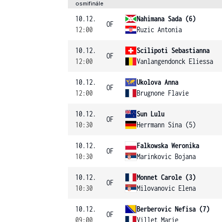
osmifinále
10.12.
Nahimana Sada (6)
OF
12:00
Ruzic Antonia
10.12.
Scilipoti Sebastianna
OF
12:00
Vanlangendonck Eliessa
10.12.
Ukolova Anna
OF
12:00
Brugnone Flavie
10.12.
Sun Lulu
OF
10:30
Herrmann Sina (5)
10.12.
Falkowska Weronika
OF
10:30
Marinkovic Bojana
10.12.
Monnet Carole (3)
OF
10:30
Milovanovic Elena
10.12.
Berberovic Nefisa (7)
OF
09:00
Villet Marie