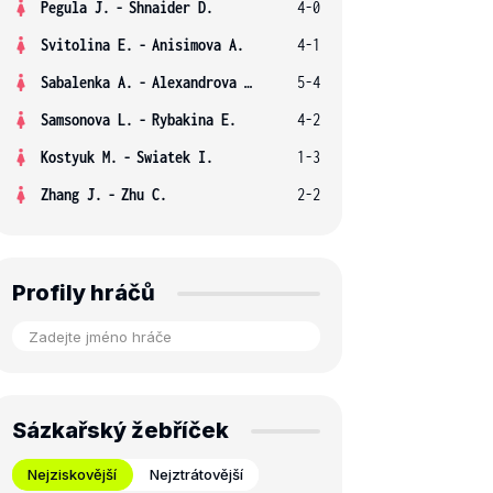
Pegula J.
-
Shnaider D.
4-0
Svitolina E.
-
Anisimova A.
4-1
Sabalenka A.
-
Alexandrova E.
5-4
Samsonova L.
-
Rybakina E.
4-2
Kostyuk M.
-
Swiatek I.
1-3
Zhang J.
-
Zhu C.
2-2
Profily hráčů
Sázkařský žebříček
Nejziskovější
Nejztrátovější