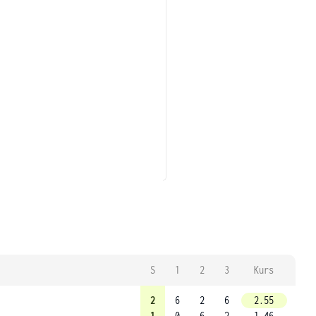
S
1
2
3
Kurs
2
6
2
6
2.55
1
0
6
2
1.46