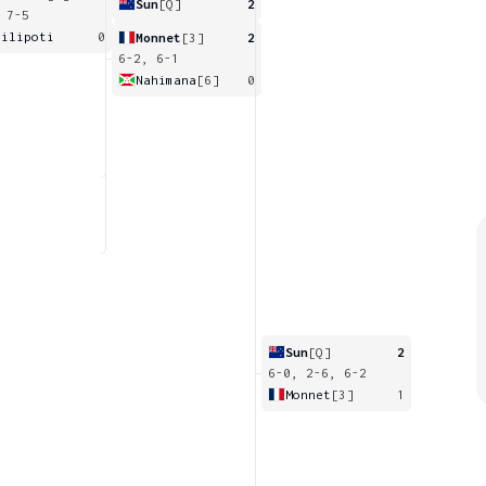
Sun
[Q]
2
 7-5
cilipoti
0
Monnet
[3]
2
6-2, 6-1
Nahimana
[6]
0
Sun
[Q]
2
6-0, 2-6, 6-2
Monnet
[3]
1