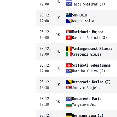
1K
12:00
Talbi Shalimar (1)
08.12.
Sun Lulu
1K
12:00
Wagner Anita
08.12.
Marinkovic Bojana
1K
12:00
Rushiti Arlinda (8)
08.12.
Vanlangendonck Eliessa
1K
12:00
Crescenzi Giulia
08.12.
Scilipoti Sebastianna
1K
12:00
Hatouka Yuliya (2)
08.12.
Berberovic Nefisa (7)
1K
10:30
Jocovic Andjela
08.12.
Bondarenko Maria
1K
10:30
Vangelova Ani
08.12.
Herrmann Sina (5)