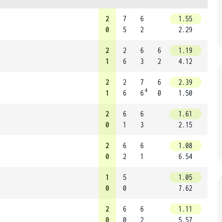
2
7
6
1.55
0
5
2
2.29
2
2
6
6
1.19
1
6
3
2
4.12
2
2
7
6
2.39
4
1
6
6
0
1.50
2
6
6
1.61
0
1
3
2.15
2
6
6
1.08
0
2
1
6.54
1
5
1.05
0
0
7.62
2
6
6
1.11
0
0
2
5.57