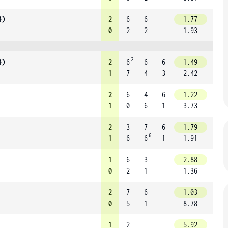
4)
2
6
6
1.77
0
2
2
1.93
2
4)
2
6
6
6
1.49
1
7
4
3
2.42
2
6
4
6
1.22
1
0
6
1
3.73
2
3
7
6
1.79
6
1
6
6
1
1.91
1
6
3
2.88
0
2
1
1.36
2
7
6
1.03
0
5
1
8.78
1
2
5.92