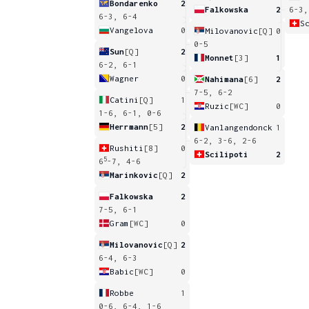
Bondarenko
2
Falkowska
2
6-3,
6-3, 6-4
S
Vangelova
0
Milovanovic
[Q]
0
0-5
Sun
[Q]
2
Monnet
[3]
1
6-2, 6-1
Wagner
0
Nahimana
[6]
2
7-5, 6-2
Catini
[Q]
1
Ruzic
[WC]
0
1-6, 6-1, 0-6
Herrmann
[5]
2
Vanlangendonck
1
6-2, 3-6, 2-6
Rushiti
[8]
0
Scilipoti
2
5
6
-7, 4-6
Marinkovic
[Q]
2
Falkowska
2
7-5, 6-1
Gram
[WC]
0
Milovanovic
[Q]
2
6-4, 6-3
Babic
[WC]
0
Robbe
1
0-6, 6-4, 1-6