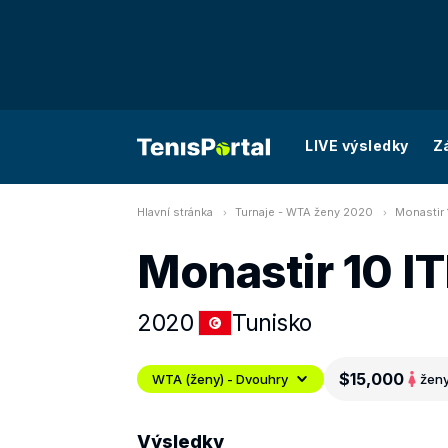
LIVE výsledky
Z
Hlavní stránka
Turnaje - WTA ženy 2020
Monastir 
Monastir 10 I
2020
Tunisko
$15,000
WTA (ženy) - Dvouhry
žen
Výsledky