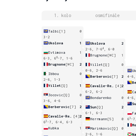
1. kolo
osmifinále
Talbi
[1]
0
3-2
Ukolova
1
Ukolova
2
4
2-6, 7-6
, 6-0
Evtimova
1
Brugnone
[WC]
1
6
6-3, 6
-7, 1-6
Brugnone
[WC]
2
Villet
[Q]
0
0-6, 2-6
U
Ibbou
0
Berberovic
[7]
2
4-6,
2-6, 1-3
B
Villet
[Q]
1
Cavalle-Reimers
[4]
2
6-2, 6-2
Jocovic
[Q]
0
Bondarenko
0
4-6,
3-6, 4-6
S
Berberovic
[7]
2
Sun
[Q]
2
6-1, 6-3
F
Cavalle-Reimers
[4]
2
3
Herrmann
[5]
0
6
-7
2
6
-7, 6-4, 6-3
M
Kubka
1
Marinkovic
[Q]
0
2-6, 1-6
N