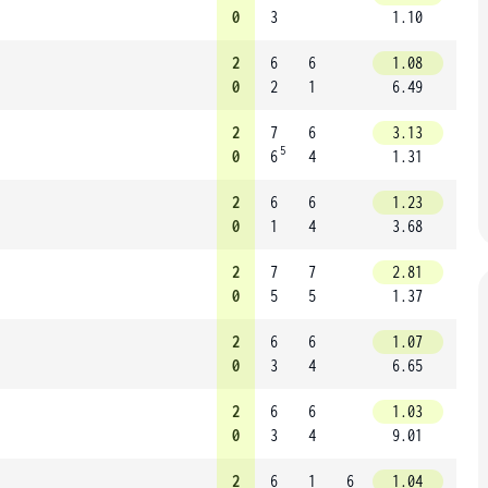
0
3
1.10
2
6
6
1.08
0
2
1
6.49
2
7
6
3.13
5
0
6
4
1.31
2
6
6
1.23
0
1
4
3.68
2
7
7
2.81
0
5
5
1.37
2
6
6
1.07
0
3
4
6.65
2
6
6
1.03
0
3
4
9.01
2
6
1
6
1.04