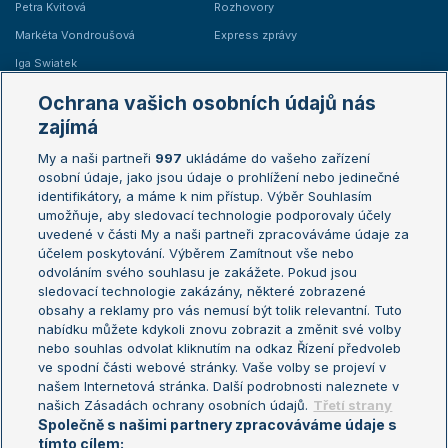
Petra Kvitová
Rozhovory
Markéta Vondroušová
Express zprávy
Iga Swiatek
Marie Bouzková
Ochrana vašich osobních údajů nás
Žebříčky
Kalendář turnajů
zajímá
My a naši partneři
997
ukládáme do vašeho zařízení
Žebříček ATP (muži)
Australian Open
osobní údaje, jako jsou údaje o prohlížení nebo jedinečné
Žebříček WTA (ženy)
French Open
identifikátory, a máme k nim přístup. Výběr Souhlasím
umožňuje, aby sledovací technologie podporovaly účely
Sázkařský žebříček
Wimbledon
uvedené v části My a naši partneři zpracováváme údaje za
US Open
účelem poskytování. Výběrem Zamítnout vše nebo
odvoláním svého souhlasu je zakážete. Pokud jsou
Turnaj mistrů
sledovací technologie zakázány, některé zobrazené
Turnaj mistryň
obsahy a reklamy pro vás nemusí být tolik relevantní. Tuto
Aktualní trendy
nabídku můžete kdykoli znovu zobrazit a změnit své volby
nebo souhlas odvolat kliknutím na odkaz Řízení předvoleb
ve spodní části webové stránky. Vaše volby se projeví v
Fotbalové přestupy
našem Internetová stránka. Další podrobnosti naleznete v
Livesport Daily
našich Zásadách ochrany osobních údajů.
Třetí strany
Společně s našimi partnery zpracováváme údaje s
LS Prague Open
tímto cílem: