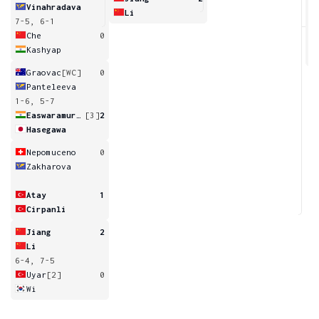
Vinahradava
Li
7-5, 6-1
1
Che
0
Kashyap
Graovac
[WC]
0
Panteleeva
1-6, 5-7
Easwaramurthi
[3]
2
Hasegawa
Nepomuceno
0
Zakharova
Atay
1
Cirpanli
Jiang
2
Li
6-4, 7-5
Uyar
[2]
0
Wi