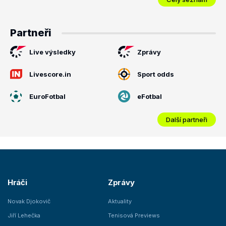
Partneři
Live výsledky
Zprávy
Livescore.in
Sport odds
EuroFotbal
eFotbal
Další partneři
Hráči
Zprávy
Novak Djokovič
Aktuality
Jiří Lehečka
Tenisová Previews