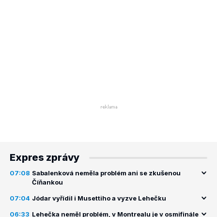
Expres zprávy
07:08
Sabalenková neměla problém ani se zkušenou
Číňankou
07:04
Jódar vyřídil i Musettiho a vyzve Lehečku
06:33
Lehečka neměl problém, v Montrealu je v osmifinále