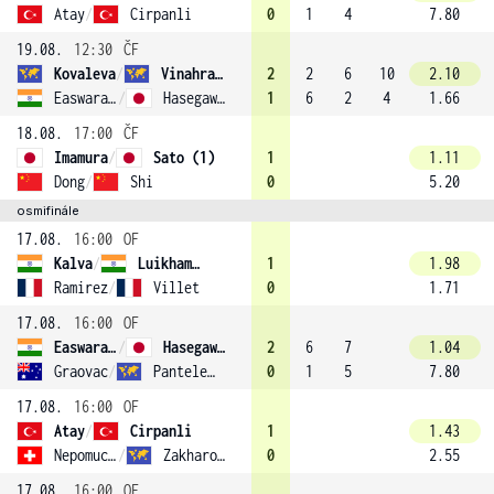
Atay
/
Cirpanli
0
1
4
7.80
19.08.
12:30
ČF
Kovaleva
/
Vinahradava
2
2
6
10
2.10
Easwaramurthi
/
Hasegawa (3)
1
6
2
4
1.66
18.08.
17:00
ČF
Imamura
/
Sato (1)
1
1.11
Dong
/
Shi
0
5.20
osmifinále
17.08.
16:00
OF
Kalva
/
Luikham (4)
1
1.98
Ramirez
/
Villet
0
1.71
17.08.
16:00
OF
Easwaramurthi
/
Hasegawa (3)
2
6
7
1.04
Graovac
/
Panteleeva
0
1
5
7.80
17.08.
16:00
OF
Atay
/
Cirpanli
1
1.43
Nepomuceno
/
Zakharova
0
2.55
17.08.
16:00
OF