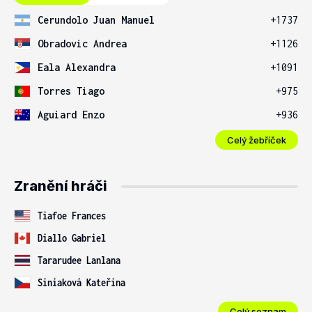
Cerundolo Juan Manuel
+1737
Obradovic Andrea
+1126
Eala Alexandra
+1091
Torres Tiago
+975
Aguiard Enzo
+936
Celý žebříček
Zranění hráči
Tiafoe Frances
Diallo Gabriel
Tararudee Lanlana
Siniaková Kateřina
Celý seznam