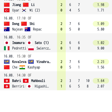
Jiang
/
Li
2
6
7
1.98
Uyar
/
Wi (2)
0
4
5
1.71
16.08.
17:10
OF
Dong
/
Shi
2
7
6
1.09
Najean
/
Repac
0
5
0
5.80
16.08.
16:35
OF
Imamura
/
Sato (1)
2
6
6
1.02
Pedretti
/
Swierczynska
0
1
0
9.00
16.08.
15:30
OF
Kovaleva
/
Vinahradava
2
7
6
2.23
Che
/
Kashyap
0
5
1
1.56
16.08.
14:30
OF
Bahri
/
Mahbouli
2
3
7
10
1.64
Berriri
/
Higashitani
1
6
5
8
2.07