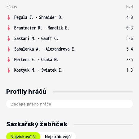
Zápas
H2H
Pegula J.
-
Shnaider D.
4-0
Brantmeier R.
-
Mandlik E.
0-3
Sakkari M.
-
Gauff C.
5-6
Sabalenka A.
-
Alexandrova E.
5-4
Mertens E.
-
Osaka N.
3-5
Kostyuk M.
-
Swiatek I.
1-3
Profily hráčů
Sázkařský žebříček
Nejziskovější
Nejztrátovější