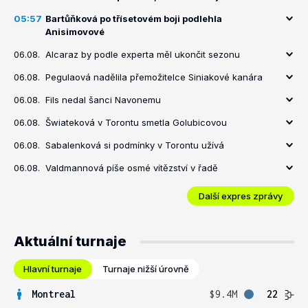
05:57
Bartůňková po třísetovém boji podlehla
Anisimovové
06.08.
Alcaraz by podle experta měl ukončit sezonu
06.08.
Pegulaová nadělila přemožitelce Siniakové kanára
06.08.
Fils nedal šanci Navonemu
06.08.
Šwiateková v Torontu smetla Golubicovou
06.08.
Sabalenková si podmínky v Torontu užívá
06.08.
Valdmannová píše osmé vítězství v řadě
Další expres zprávy
Aktuální turnaje
Hlavní turnaje
Turnaje nižší úrovně
Montreal
$9.4M
22