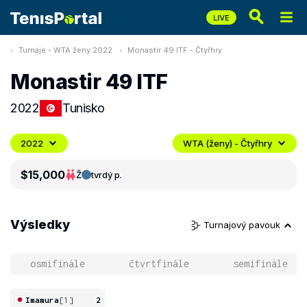
Turnaje - WTA ženy 2022
Monastir 49 ITF - Čtyřhry
Monastir 49 ITF
2022
Tunisko
2022
WTA (ženy) - Čtyřhry
$15,000
Ž
tvrdý p.
Výsledky
Turnajový pavouk
osmifinále
čtvrtfinále
semifinále
Imamura
[1]
2