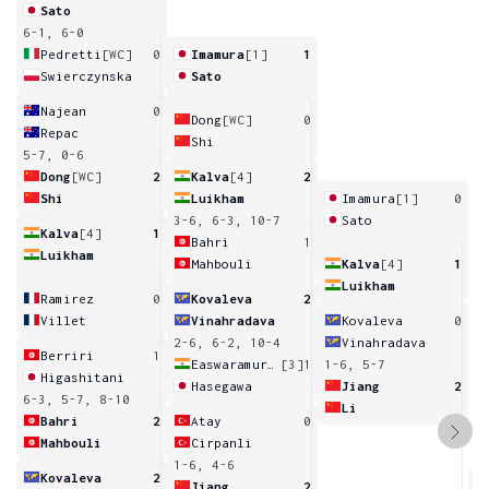
Sato
6-1, 6-0
Pedretti
[WC]
0
Imamura
[1]
1
Swierczynska
Sato
Najean
0
Dong
[WC]
0
Repac
Shi
5-7, 0-6
Dong
[WC]
2
Kalva
[4]
2
Shi
Luikham
Imamura
[1]
0
3-6, 6-3, 10-7
Sato
Kalva
[4]
1
Bahri
1
Luikham
Mahbouli
Kalva
[4]
1
Luikham
Ramirez
0
Kovaleva
2
Villet
Vinahradava
Kovaleva
0
2-6, 6-2, 10-4
Vinahradava
Berriri
1
Easwaramurthi
[3]
1
1-6, 5-7
Higashitani
Hasegawa
Jiang
2
6-3, 5-7, 8-10
Li
Bahri
2
Atay
0
Mahbouli
Cirpanli
1-6, 4-6
Kovaleva
2
Jiang
2