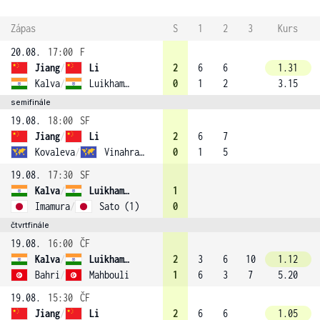
Zápas
S
1
2
3
Kurs
20.08.
17:00
F
Jiang
/
Li
2
6
6
1.31
Kalva
/
Luikham (4)
0
1
2
3.15
semifinále
19.08.
18:00
SF
Jiang
/
Li
2
6
7
Kovaleva
/
Vinahradava
0
1
5
19.08.
17:30
SF
Kalva
/
Luikham (4)
1
Imamura
/
Sato (1)
0
čtvrtfinále
19.08.
16:00
ČF
Kalva
/
Luikham (4)
2
3
6
10
1.12
Bahri
/
Mahbouli
1
6
3
7
5.20
19.08.
15:30
ČF
Jiang
/
Li
2
6
6
1.05