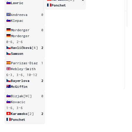
Lovric
Ponchet
Andreeva
0
Klepac
Morderger
0
Morderger
0-6, 2-6
Havlíčková
[4]
2
Samson
Parrizas-Diaz
1
Webley-Smith
6-3, 3-6, 10-12
Bayerlova
2
McGiffin
Bizjak
[WC]
0
Kovacic
1-6, 3-6
Karamoko
[2]
2
Ponchet