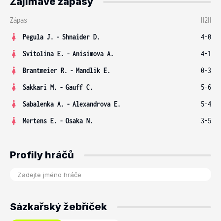
Zajímavé zápasy
Zápas
H2H
Pegula J.
-
Shnaider D.
4-0
Svitolina E.
-
Anisimova A.
4-1
Brantmeier R.
-
Mandlik E.
0-3
Sakkari M.
-
Gauff C.
5-6
Sabalenka A.
-
Alexandrova E.
5-4
Mertens E.
-
Osaka N.
3-5
Profily hráčů
Sázkařský žebříček