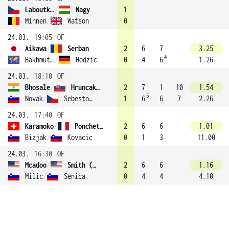
Laboutkova
/
Nagy
1
Minnen
/
Watson
0
24.03.
19:05
OF
Aikawa
/
Serban
2
6
7
3.25
4
Bakhmutkina
/
Hodzic
0
4
6
1.26
24.03.
18:10
OF
Bhosale
/
Hruncakova (1)
2
7
1
10
1.54
5
Novak
/
Sebestova
1
6
6
7
2.26
24.03.
17:40
OF
Karamoko
/
Ponchet (2)
2
6
6
1.01
Bizjak
/
Kovacic
0
1
3
11.00
24.03.
16:30
OF
Mcadoo
/
Smith (3)
2
6
6
1.16
Milic
/
Senica
0
4
4
4.10