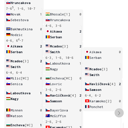
Hruncakova
5
7-6
, 1-6, 10-7
Novak
1
Bhosale
[1]
0
Sebestova
Hruncakova
4-6, 3-6
Bakhmutkina
0
Aikawa
2
Hodzic
Serban
4
4-6, 6
-7
Aikawa
2
Mcadoo
[3]
2
Serban
Smith
Aikawa
0
6-3, 1-6, 10-6
Serban
Mcadoo
[3]
2
Laboutkova
1
Smith
Nagy
Mcadoo
[3]
1
6-4, 6-4
Smith
Milic
[WC]
0
Encheva
[WC]
0
Senica
Lovric
Havlíčková
[4]
2
3-6, 2-6
Samson
Laboutkova
1
Havlíčková
[4]
2
6-4, 6-2
Nagy
Samson
Karamoko
[2]
0
Ponchet
Minnen
0
Bayerlova
0
Watson
McGiffin
2-6, 2-6
Encheva
[WC]
1
Karamoko
[2]
2