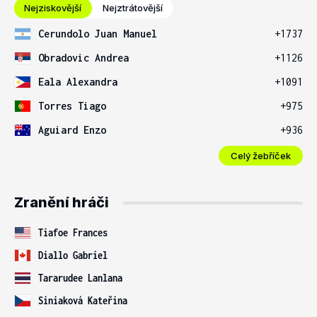
Nejziskovější
Nejztrátovější
Cerundolo Juan Manuel
+1737
Obradovic Andrea
+1126
Eala Alexandra
+1091
Torres Tiago
+975
Aguiard Enzo
+936
Celý žebříček
Zranění hráči
Tiafoe Frances
Diallo Gabriel
Tararudee Lanlana
Siniaková Kateřina