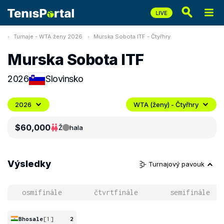
Turnaje - WTA ženy 2026
Murska Sobota ITF - Čtyřhry
Murska Sobota ITF
2026
Slovinsko
2026
WTA (ženy) - Čtyřhry
$60,000
Ž
hala
Výsledky
Turnajový pavouk
osmifinále
čtvrtfinále
semifinále
Bhosale
[1]
2