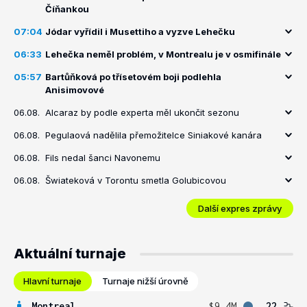
Číňankou
07:04
Jódar vyřídil i Musettiho a vyzve Lehečku
06:33
Lehečka neměl problém, v Montrealu je v osmifinále
05:57
Bartůňková po třísetovém boji podlehla
Anisimovové
06.08.
Alcaraz by podle experta měl ukončit sezonu
06.08.
Pegulaová nadělila přemožitelce Siniakové kanára
06.08.
Fils nedal šanci Navonemu
06.08.
Šwiateková v Torontu smetla Golubicovou
Další expres zprávy
Aktuální turnaje
Hlavní turnaje
Turnaje nižší úrovně
Montreal
$9.4M
22