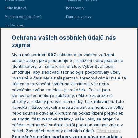
Petra Kvitová
Rozhovory
Markéta Vondroušová
Express zprávy
Iga Swiatek
Marie Bouzková
Ochrana vašich osobních údajů nás
Žebříčky
Kalendář turnajů
zajímá
My a naši partneři
997
ukládáme do vašeho zařízení
Žebříček ATP (muži)
Australian Open
osobní údaje, jako jsou údaje o prohlížení nebo jedinečné
Žebříček WTA (ženy)
French Open
identifikátory, a máme k nim přístup. Výběr Souhlasím
umožňuje, aby sledovací technologie podporovaly účely
Sázkařský žebříček
Wimbledon
uvedené v části My a naši partneři zpracováváme údaje za
US Open
účelem poskytování. Výběrem Zamítnout vše nebo
odvoláním svého souhlasu je zakážete. Pokud jsou
Turnaj mistrů
sledovací technologie zakázány, některé zobrazené
Turnaj mistryň
obsahy a reklamy pro vás nemusí být tolik relevantní. Tuto
Aktualní trendy
nabídku můžete kdykoli znovu zobrazit a změnit své volby
nebo souhlas odvolat kliknutím na odkaz Řízení předvoleb
ve spodní části webové stránky. Vaše volby se projeví v
Fotbalové přestupy
našem Internetová stránka. Další podrobnosti naleznete v
Livesport Daily
našich Zásadách ochrany osobních údajů.
Třetí strany
Společně s našimi partnery zpracováváme údaje s
LS Prague Open