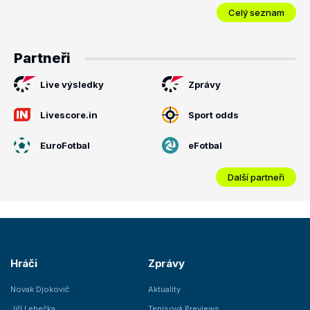
Celý seznam
Partneři
Live výsledky
Zprávy
Livescore.in
Sport odds
EuroFotbal
eFotbal
Další partneři
Hráči
Zprávy
Novak Djokovič
Aktuality
Jiří Lehečka
Tenisová Previews