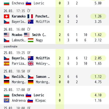
Encheva
/
Lovric
0
3
2
5.80
26.03.
17:35
ČF
Karamoko
/
Ponchet (2)
2
6
6
1.26
Bayerlova
/
McGiffin
0
2
2
3.25
26.03.
16:00
ČF
Mcadoo
/
Smith (3)
2
6
1
10
1.62
Laboutkova
/
Nagy
1
3
6
6
2.12
osmifinále
25.03.
19:25
OF
Bayerlova
/
McGiffin
2
3
6
12
2.05
Parrizas-Diaz
/
Webley-Smith
1
6
3
10
1.65
25.03.
18:50
OF
Havlíčková
/
Samson (4)
2
6
6
1.12
Morderger
/
Morderger
0
0
2
4.75
25.03.
17:00
OF
Encheva
/
Lovric
1
4.10
Andreeva
/
Klepac
0
1.16
25.03.
10:00
OF