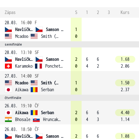
Zápas
S
1
2
3
Kurs
28.03.
16:00
F
Havlíčková
/
Samson (4)
1
Mcadoo
/
Smith (3)
0
semifinále
28.03.
13:10
SF
Havlíčková
/
Samson (4)
2
6
6
1.68
Karamoko
/
Ponchet (2)
0
4
2
2.06
27.03.
14:00
SF
Mcadoo
/
Smith (3)
1
1.50
Aikawa
/
Serban
0
2.37
čtvrtfinále
26.03.
19:10
ČF
Aikawa
/
Serban
2
6
6
4.40
Bhosale
/
Hruncakova (1)
0
4
3
1.14
26.03.
18:50
ČF
Havlíčková
/
Samson (4)
2
6
6
1.08