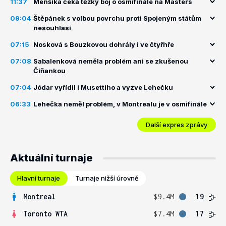
11:37
Menšíka čeká těžký boj o osmifinále na Masters
09:04
Štěpánek s volbou povrchu proti Spojeným státům
nesouhlasí
07:15
Nosková s Bouzkovou dohrály i ve čtyřhře
07:08
Sabalenková neměla problém ani se zkušenou
Číňankou
07:04
Jódar vyřídil i Musettiho a vyzve Lehečku
06:33
Lehečka neměl problém, v Montrealu je v osmifinále
Další expres zprávy
Aktuální turnaje
Hlavní turnaje
Turnaje nižší úrovně
Montreal
$9.4M
19
Toronto WTA
$7.4M
17