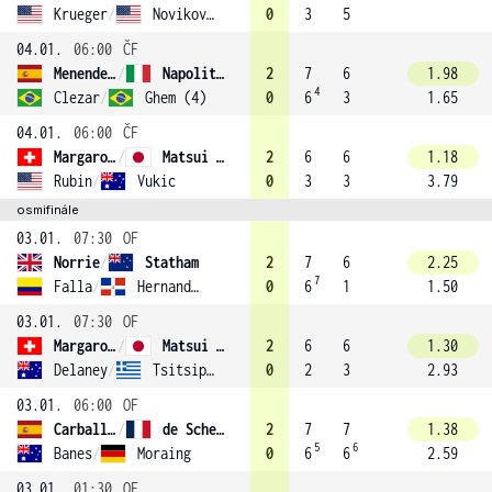
Krueger
/
Novikov (2)
0
3
5
04.01.
06:00
ČF
Menendez-Maceiras
/
Napolitano
2
7
6
1.98
4
Clezar
/
Ghem (4)
0
6
3
1.65
04.01.
06:00
ČF
Margaroli
/
Matsui (3)
2
6
6
1.18
Rubin
/
Vukic
0
3
3
3.79
osmifinále
03.01.
07:30
OF
Norrie
/
Statham
2
7
6
2.25
7
Falla
/
Hernandez-Fernandez
0
6
1
1.50
03.01.
07:30
OF
Margaroli
/
Matsui (3)
2
6
6
1.30
Delaney
/
Tsitsipas
0
2
3
2.93
03.01.
06:00
OF
Carballes Baena
/
de Schepper
2
7
7
1.38
5
6
Banes
/
Moraing
0
6
6
2.59
03.01.
01:30
OF