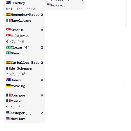
Tearney
Novikov
6-4, 3-6, 8-10
7
Menendez-Maceiras
2
Napolitano
Krstin
0
Milojevic
3
6
-7, 1-6
Clezar
[4]
2
Ghem
Carballes Baena
2
de Schepper
5
6
7-6
, 7-6
Banes
0
Moraing
Bourgue
0
Moutet
3
5-7, 6
-7
Krueger
[2]
2
Novikov