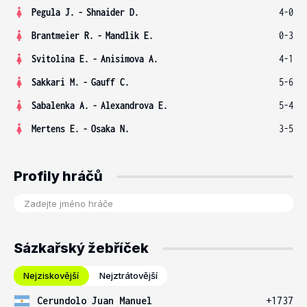
Pegula J.
-
Shnaider D.
4-0
Brantmeier R.
-
Mandlik E.
0-3
Svitolina E.
-
Anisimova A.
4-1
Sakkari M.
-
Gauff C.
5-6
Sabalenka A.
-
Alexandrova E.
5-4
Mertens E.
-
Osaka N.
3-5
Profily hráčů
Sázkařský žebříček
Nejziskovější
Nejztrátovější
Cerundolo Juan Manuel
+1737