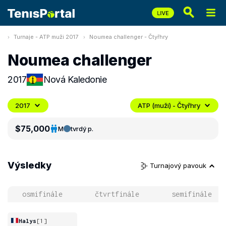
Turnaje - ATP muži 2017
Noumea challenger - Čtyřhry
Noumea challenger
2017
Nová Kaledonie
2017
ATP (muži) - Čtyřhry
$75,000
M
tvrdý p.
Výsledky
Turnajový pavouk
osmifinále
čtvrtfinále
semifinále
Halys
[1]