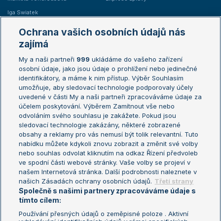
Iga Swiatek
Marie Bouzková
Ochrana vašich osobních údajů nás
Žebříčky
Kalendář turnajů
zajímá
My a naši partneři
999
ukládáme do vašeho zařízení
Žebříček ATP (muži)
Australian Open
osobní údaje, jako jsou údaje o prohlížení nebo jedinečné
Žebříček WTA (ženy)
French Open
identifikátory, a máme k nim přístup. Výběr Souhlasím
umožňuje, aby sledovací technologie podporovaly účely
Sázkařský žebříček
Wimbledon
uvedené v části My a naši partneři zpracováváme údaje za
US Open
účelem poskytování. Výběrem Zamítnout vše nebo
odvoláním svého souhlasu je zakážete. Pokud jsou
Turnaj mistrů
sledovací technologie zakázány, některé zobrazené
Turnaj mistryň
obsahy a reklamy pro vás nemusí být tolik relevantní. Tuto
Aktualní trendy
nabídku můžete kdykoli znovu zobrazit a změnit své volby
nebo souhlas odvolat kliknutím na odkaz Řízení předvoleb
ve spodní části webové stránky. Vaše volby se projeví v
Fotbalové přestupy
našem Internetová stránka. Další podrobnosti naleznete v
Livesport Daily
našich Zásadách ochrany osobních údajů.
Třetí strany
Společně s našimi partnery zpracováváme údaje s
LS Prague Open
tímto cílem:
Používání přesných údajů o zeměpisné poloze . Aktivní