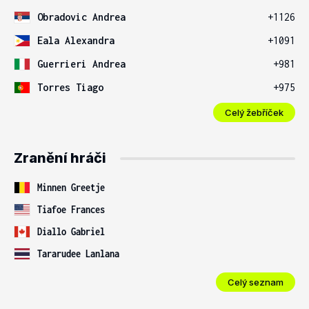
Obradovic Andrea
+1126
Eala Alexandra
+1091
Guerrieri Andrea
+981
Torres Tiago
+975
Celý žebříček
Zranění hráči
Minnen Greetje
Tiafoe Frances
Diallo Gabriel
Tararudee Lanlana
Celý seznam