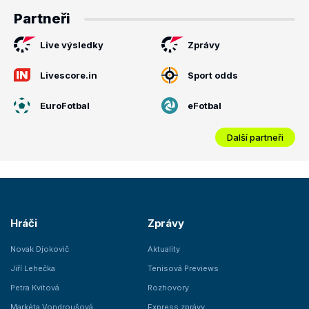
Partneři
Live výsledky
Zprávy
Livescore.in
Sport odds
EuroFotbal
eFotbal
Další partneři
Hráči
Zprávy
Novak Djokovič
Aktuality
Jiří Lehečka
Tenisová Previews
Petra Kvitová
Rozhovory
Markéta Vondroušová
Express zprávy