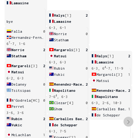
Lamasine
Halys
[1]
2
bye
Lamasine
6-3, 6-1
Falla
0
Norrie
0
Hernandez-Fernandez
Statham
7
6
-7, 1-6
Norrie
2
Margaroli
[3]
2
Statham
Matsui
Halys
[1]
2
6-3, 6-3
Lamasine
Margaroli
[3]
2
4
Rubin
0
6-3, 6
-7, 11-9
Matsui
Vukic
Margaroli
[3]
1
6-2, 6-3
Matsui
Delaney
0
Menendez-Maceiras
2
Tsitsipas
Napolitano
Menendez-Maceiras
2
4
7-6
, 6-3
Napolitano
N'Godrela
[WC]
0
Clezar
[4]
0
6-3, 2-6, 10-3
Perret
Ghem
Carballes Baena
1
3-6, 3-6
de Schepper
Rubin
2
Carballes Baena
2
Vukic
de Schepper
6-3, 7-5
McLachlan
1
Krueger
[2]
0