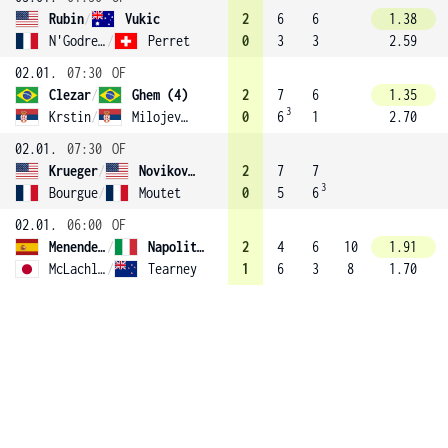
Rubin
/
Vukic
2
6
6
1.38
N'Godrela
/
Perret
0
3
3
2.59
02.01.
07:30
OF
Clezar
/
Ghem (4)
2
7
6
1.35
3
Krstin
/
Milojevic
0
6
1
2.70
02.01.
07:30
OF
Krueger
/
Novikov (2)
2
7
7
3
Bourgue
/
Moutet
0
5
6
02.01.
06:00
OF
Menendez-Maceiras
/
Napolitano
2
4
6
10
1.91
McLachlan
/
Tearney
1
6
3
8
1.70