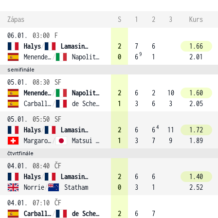
Zápas
S
1
2
3
Kurs
06.01.
03:00
F
Halys
/
Lamasine (1)
2
7
6
1.66
9
Menendez-Maceiras
/
Napolitano
0
6
1
2.01
semifinále
05.01.
08:30
SF
Menendez-Maceiras
/
Napolitano
2
6
2
10
1.60
Carballes Baena
/
de Schepper
1
3
6
3
2.05
05.01.
05:50
SF
4
Halys
/
Lamasine (1)
2
6
6
11
1.72
Margaroli
/
Matsui (3)
1
3
7
9
1.89
čtvrtfinále
04.01.
08:40
ČF
Halys
/
Lamasine (1)
2
6
6
1.40
Norrie
/
Statham
0
3
1
2.52
04.01.
07:10
ČF
Carballes Baena
/
de Schepper
2
6
7