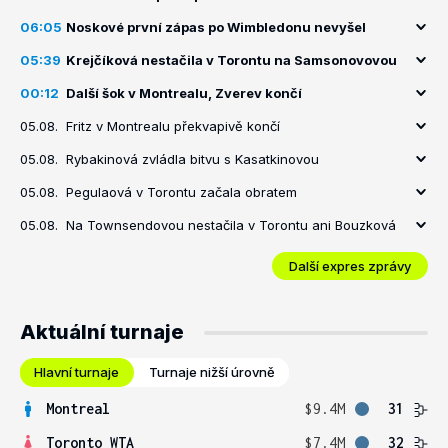
06:05
Noskové první zápas po Wimbledonu nevyšel
05:39
Krejčíková nestačila v Torontu na Samsonovovou
00:12
Další šok v Montrealu, Zverev končí
05.08.
Fritz v Montrealu překvapivě končí
05.08.
Rybakinová zvládla bitvu s Kasatkinovou
05.08.
Pegulaová v Torontu začala obratem
05.08.
Na Townsendovou nestačila v Torontu ani Bouzková
Další expres zprávy
Aktuální turnaje
Hlavní turnaje
Turnaje nižší úrovně
Montreal
$9.4M
31
Toronto WTA
$7.4M
32