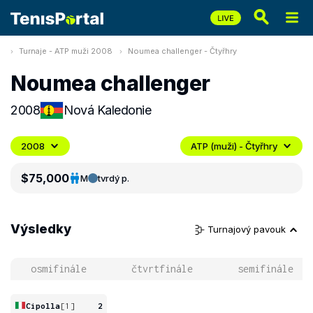
Turnaje - ATP muži 2008
Noumea challenger - Čtyřhry
Noumea challenger
2008
Nová Kaledonie
2008
ATP (muži) - Čtyřhry
$75,000
M
tvrdý p.
Výsledky
Turnajový pavouk
osmifinále
čtvrtfinále
semifinále
Cipolla
[1]
2