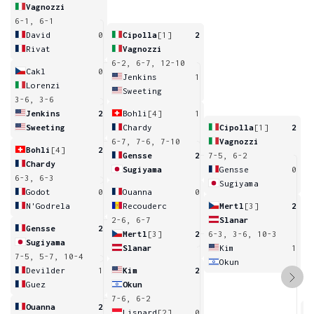
Vagnozzi
6-1, 6-1
David
0
Cipolla
[1]
2
Rivat
Vagnozzi
6-2, 6-7, 12-10
Cakl
0
Jenkins
1
Lorenzi
Sweeting
3-6, 3-6
Jenkins
2
Bohli
[4]
1
Sweeting
Chardy
Cipolla
[1]
2
6-7, 7-6, 7-10
Vagnozzi
Bohli
[4]
2
Gensse
2
7-5, 6-2
Chardy
Sugiyama
Gensse
0
6-3, 6-3
Sugiyama
Godot
0
Ouanna
0
N'Godrela
Recouderc
Mertl
[3]
2
2-6, 6-7
Slanar
Gensse
2
Mertl
[3]
2
6-3, 3-6, 10-3
Sugiyama
Slanar
Kim
1
7-5, 5-7, 10-4
Okun
Devilder
1
Kim
2
Guez
Okun
7-6, 6-2
Ouanna
2
Lisnard
[2]
0