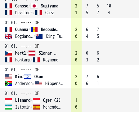
Gensse
/
Sugiyama
2
7
5
10
Devilder
/
Guez
1
5
7
4
01.01.
--:--
OF
Ouanna
/
Recouderc
2
6
7
Bogdanovic
/
King-Turner
0
4
5
01.01.
--:--
OF
Mertl
/
Slanar (3)
2
6
6
Fontang
/
Raymond
0
3
2
01.01.
--:--
OF
Kim
/
Okun
2
7
6
Anderson
/
Hippensteel
0
6
1
01.01.
--:--
OF
Lisnard
/
Oger (2)
1
Istomin
/
Menendez-Maceiras
0