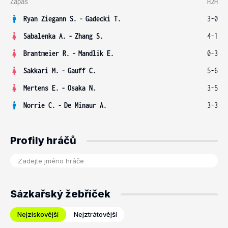
Zápas
H2H
Ryan Ziegann S.
-
Gadecki T.
3-0
Sabalenka A.
-
Zhang S.
4-1
Brantmeier R.
-
Mandlik E.
0-3
Sakkari M.
-
Gauff C.
5-6
Mertens E.
-
Osaka N.
3-5
Norrie C.
-
De Minaur A.
3-3
Profily hráčů
Sázkařský žebříček
Nejziskovější
Nejztrátovější