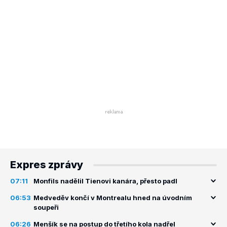
Expres zprávy
07:11
Monfils nadělil Tienovi kanára, přesto padl
06:53
Medveděv končí v Montrealu hned na úvodním
soupeři
06:26
Menšík se na postup do třetího kola nadřel