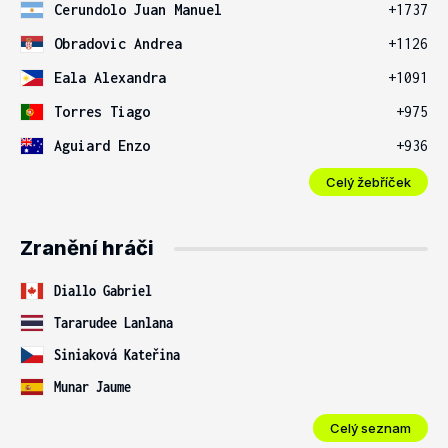
Cerundolo Juan Manuel
+1737
Obradovic Andrea
+1126
Eala Alexandra
+1091
Torres Tiago
+975
Aguiard Enzo
+936
Celý žebříček
Zranění hráči
Diallo Gabriel
Tararudee Lanlana
Siniaková Kateřina
Munar Jaume
Celý seznam