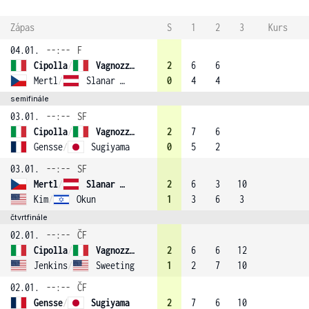
Zápas
S
1
2
3
Kurs
04.01.
--:--
F
Cipolla
/
Vagnozzi (1)
2
6
6
Mertl
/
Slanar (3)
0
4
4
semifinále
03.01.
--:--
SF
Cipolla
/
Vagnozzi (1)
2
7
6
Gensse
/
Sugiyama
0
5
2
03.01.
--:--
SF
Mertl
/
Slanar (3)
2
6
3
10
Kim
/
Okun
1
3
6
3
čtvrtfinále
02.01.
--:--
ČF
Cipolla
/
Vagnozzi (1)
2
6
6
12
Jenkins
/
Sweeting
1
2
7
10
02.01.
--:--
ČF
Gensse
/
Sugiyama
2
7
6
10