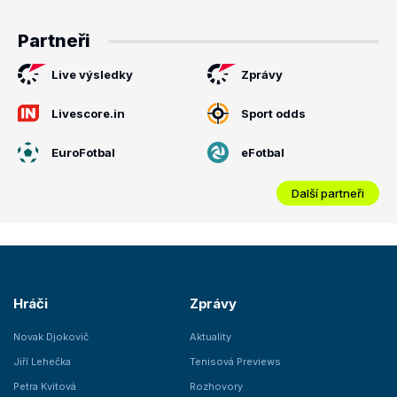
Partneři
Live výsledky
Zprávy
Livescore.in
Sport odds
EuroFotbal
eFotbal
Další partneři
Hráči
Zprávy
Novak Djokovič
Aktuality
Jiří Lehečka
Tenisová Previews
Petra Kvitová
Rozhovory