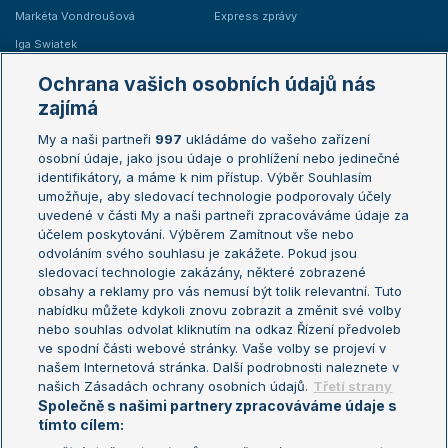
Markéta Vondroušová
Express zprávy
Iga Swiatek
Marie Bouzková
Ochrana vašich osobních údajů nás
Žebříčky
Kalendář turnajů
zajímá
My a naši partneři
997
ukládáme do vašeho zařízení
Žebříček ATP (muži)
Australian Open
osobní údaje, jako jsou údaje o prohlížení nebo jedinečné
Žebříček WTA (ženy)
French Open
identifikátory, a máme k nim přístup. Výběr Souhlasím
umožňuje, aby sledovací technologie podporovaly účely
Sázkařský žebříček
Wimbledon
uvedené v části My a naši partneři zpracováváme údaje za
US Open
účelem poskytování. Výběrem Zamítnout vše nebo
odvoláním svého souhlasu je zakážete. Pokud jsou
Turnaj mistrů
sledovací technologie zakázány, některé zobrazené
Turnaj mistryň
obsahy a reklamy pro vás nemusí být tolik relevantní. Tuto
Aktualní trendy
nabídku můžete kdykoli znovu zobrazit a změnit své volby
nebo souhlas odvolat kliknutím na odkaz Řízení předvoleb
ve spodní části webové stránky. Vaše volby se projeví v
Fotbalové přestupy
našem Internetová stránka. Další podrobnosti naleznete v
Livesport Daily
našich Zásadách ochrany osobních údajů.
Třetí strany
Společně s našimi partnery zpracováváme údaje s
LS Prague Open
tímto cílem: