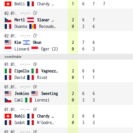
Bohli
/
Chardy (4)
1
6
7
7
02.01.
--:--
ČF
Mertl
/
Slanar (3)
2
6
7
Ouanna
/
Recouderc
0
2
6
02.01.
--:--
ČF
Kim
/
Okun
2
7
6
Lisnard
/
Oger (2)
0
6
2
osmifinále
01.01.
--:--
OF
Cipolla
/
Vagnozzi (1)
2
6
6
David
/
Rivat
0
1
1
01.01.
--:--
OF
Jenkins
/
Sweeting
2
6
6
Cakl
/
Lorenzi
0
3
3
01.01.
--:--
OF
Bohli
/
Chardy (4)
2
6
6
Godot
/
N'Godrela
0
3
3
01.01.
--:--
OF