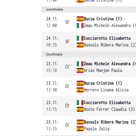
semifinále
24.11.
Bucsa Cristina (1)
SF
12:00
Zmau Michele Alexandra (
24.11.
Cocciaretto Elisabetta
SF
10:35
Bassols Ribera Marina (2
čtvrtfinále
23.11.
Zmau Michele Alexandra (
ČF
15:10
Arias Manjon Paula
23.11.
Bucsa Cristina (1)
ČF
13:30
Herrero Linana Alicia
23.11.
Cocciaretto Elisabetta
ČF
13:15
Hoste Ferrer Claudia (3)
23.11.
Bassols Ribera Marina (2
ČF
13:15
Payola Julia