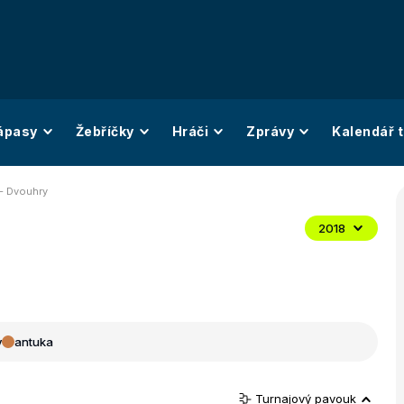
ápasy
Žebříčky
Hráči
Zprávy
Kalendář t
 - Dvouhry
2018
y
antuka
Turnajový pavouk