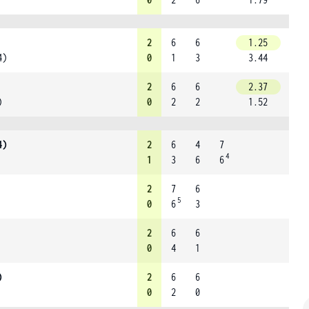
2
6
6
1.25
4)
0
1
3
3.44
2
6
6
2.37
)
0
2
2
1.52
4)
2
6
4
7
4
1
3
6
6
2
7
6
5
0
6
3
2
6
6
0
4
1
)
2
6
6
0
2
0