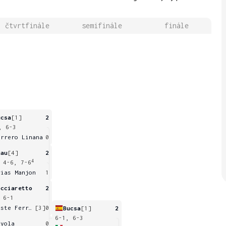
čtvrtfinále
semifinále
finále
ucsa
[1]
2
, 6-3
errero Linana
0
mau
[4]
2
4
 4-6, 7-6
rias Manjon
1
occiaretto
2
 6-1
Hoste Ferrer
[3]
0
Bucsa
[1]
2
6-1, 6-3
ayola
0