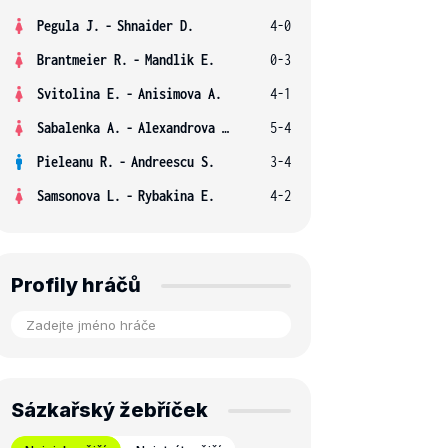
Pegula J.
-
Shnaider D.
4-0
Brantmeier R.
-
Mandlik E.
0-3
Svitolina E.
-
Anisimova A.
4-1
Sabalenka A.
-
Alexandrova E.
5-4
Pieleanu R.
-
Andreescu S.
3-4
Samsonova L.
-
Rybakina E.
4-2
Profily hráčů
Sázkařský žebříček