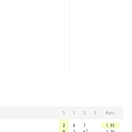
S
1
2
3
Kurs
2
6
7
1.93
2
0
2
6
1.79