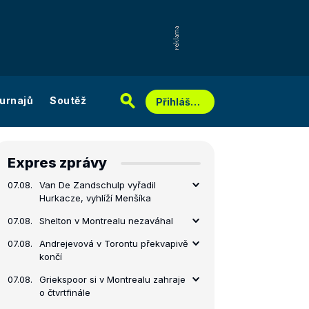
urnajů
Soutěž
Přihlášení
Expres zprávy
07.08.
Van De Zandschulp vyřadil
Hurkacze, vyhlíží Menšíka
07.08.
Shelton v Montrealu nezaváhal
07.08.
Andrejevová v Torontu překvapivě
končí
07.08.
Griekspoor si v Montrealu zahraje
o čtvrtfinále