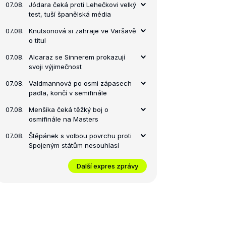
07.08.
Jódara čeká proti Lehečkovi velký
test, tuší španělská média
07.08.
Knutsonová si zahraje ve Varšavě
o titul
07.08.
Alcaraz se Sinnerem prokazují
svoji výjimečnost
07.08.
Valdmannová po osmi zápasech
padla, končí v semifinále
07.08.
Menšíka čeká těžký boj o
osmifinále na Masters
07.08.
Štěpánek s volbou povrchu proti
Spojeným státům nesouhlasí
Další expres zprávy