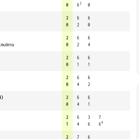
2
0
6
0
2
6
6
0
2
0
2
6
6
lmudena
0
2
4
2
6
6
0
1
1
2
6
6
0
4
2
4)
2
6
6
0
4
1
2
6
3
7
6
1
4
6
6
2
7
6