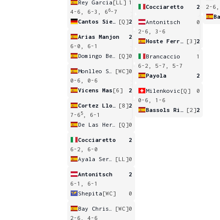
Rey Garcia
[LL]
1
Cocciaretto
2
2-6,
6
4-6, 6-3, 6
-7
Cantos Siemers
[Q]
2
Antonitsch
0
2-6, 3-6
Arias Manjon
2
Hoste Ferrer
[3]
2
6-0, 6-1
Domingo Bernabeu
[Q]
0
Brancaccio
1
6-2, 5-7, 5-7
Monlleo Sanchis
[WC]
0
Payola
2
0-6, 0-6
Vicens Mas
[6]
2
Milenkovic
[Q]
0
0-6, 1-6
Cortez Llorca
[8]
2
Bassols Ribera
[2]
2
5
7-6
, 6-1
De Las Heras Armenteras
[Q]
0
Cocciaretto
2
6-2, 6-0
Ayala Serra
[LL]
0
Antonitsch
2
6-1, 6-1
Shepita
[WC]
0
Bay Christians
[WC]
0
2-6, 4-6