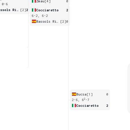
Zmau
[4]
0
 0-6
Bassols Ribera
[2]
2
Cocciaretto
2
6-2, 6-2
Bassols Ribera
[2]
0
Bucsa
[1]
0
2
2-6, 6
-7
Cocciaretto
2