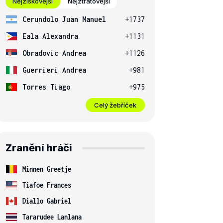
Nejziskovější
Nejztrátovější
Cerundolo Juan Manuel
+1737
Eala Alexandra
+1131
Obradovic Andrea
+1126
Guerrieri Andrea
+981
Torres Tiago
+975
Celý žebříček
Zranění hráči
Minnen Greetje
Tiafoe Frances
Diallo Gabriel
Tararudee Lanlana