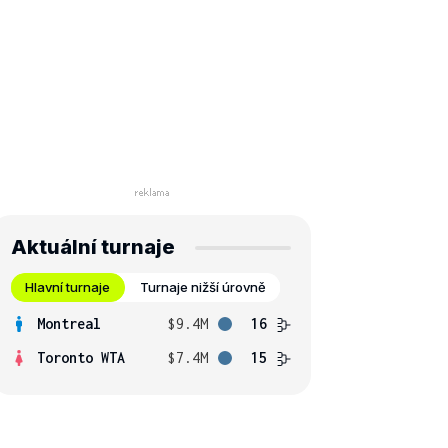
Aktuální turnaje
Hlavní turnaje
Turnaje nižší úrovně
Montreal
$9.4M
16
Toronto WTA
$7.4M
15