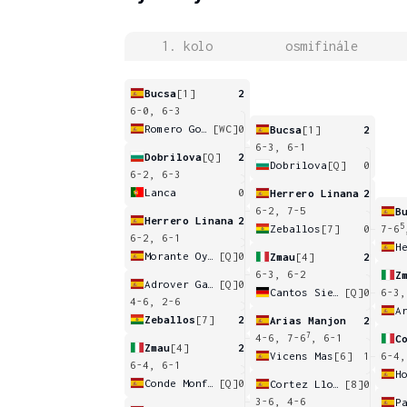
1. kolo
osmifinále
Bucsa
[1]
2
6-0, 6-3
Romero Gormaz
[WC]
0
Bucsa
[1]
2
6-3, 6-1
Dobrilova
[Q]
2
Dobrilova
[Q]
0
6-2, 6-3
Lanca
0
Herrero Linana
2
6-2, 7-5
B
Herrero Linana
2
5
Zeballos
[7]
0
7-6
6-2, 6-1
H
Morante Oyague
[Q]
0
Zmau
[4]
2
6-3, 6-2
Z
Adrover Gallego
[Q]
0
Cantos Siemers
[Q]
0
6-3,
4-6, 2-6
A
Zeballos
[7]
2
Arias Manjon
2
7
4-6, 7-6
, 6-1
C
Zmau
[4]
2
Vicens Mas
[6]
1
6-4,
6-4, 6-1
Conde Monfort
[Q]
0
Cortez Llorca
[8]
0
3-6, 4-6
P