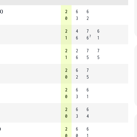
4)
2
6
6
0
3
2
2
4
7
6
7
1
6
6
1
2
2
7
7
1
6
5
5
2
6
7
0
2
5
2
6
6
0
3
1
2
6
6
0
3
4
)
2
6
6
0
0
1