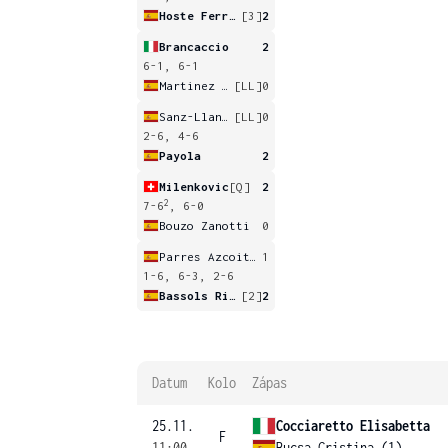
Hoste Ferrer
[3]
2
Brancaccio
2
6-1, 6-1
Martinez Jimenez
[LL]
0
Sanz-Llaneza Fernandez
[LL]
0
2-6, 4-6
Payola
2
Milenkovic
[Q]
2
2
7-6
, 6-0
Bouzo Zanotti
0
Parres Azcoitia
1
1-6, 6-3, 2-6
Bassols Ribera
[2]
2
Datum
Kolo
Zápas
25.11.
Cocciaretto Elisabetta
F
11:00
Bucsa Cristina (1)