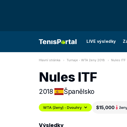
LIVE výsledky
Z
Hlavní stránka
Turnaje - WTA ženy 2018
Nules ITF
Nules ITF
2018
Španělsko
$15,000
WTA (ženy) - Dvouhry
žen
Výsledky