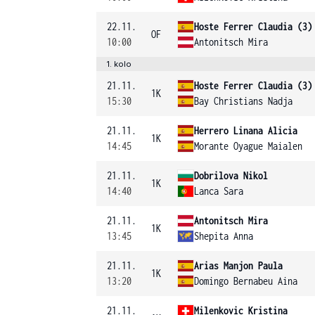
22.11.
Hoste Ferrer Claudia (3)
OF
10:00
Antonitsch Mira
1. kolo
21.11.
Hoste Ferrer Claudia (3)
1K
15:30
Bay Christians Nadja
21.11.
Herrero Linana Alicia
1K
14:45
Morante Oyague Maialen
21.11.
Dobrilova Nikol
1K
14:40
Lanca Sara
21.11.
Antonitsch Mira
1K
13:45
Shepita Anna
21.11.
Arias Manjon Paula
1K
13:20
Domingo Bernabeu Aina
21.11.
Milenkovic Kristina