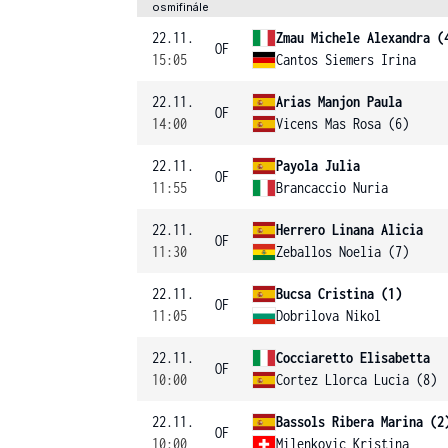
osmifinále
22.11.
Zmau Michele Alexandra (
OF
15:05
Cantos Siemers Irina
22.11.
Arias Manjon Paula
OF
14:00
Vicens Mas Rosa (6)
22.11.
Payola Julia
OF
11:55
Brancaccio Nuria
22.11.
Herrero Linana Alicia
OF
11:30
Zeballos Noelia (7)
22.11.
Bucsa Cristina (1)
OF
11:05
Dobrilova Nikol
22.11.
Cocciaretto Elisabetta
OF
10:00
Cortez Llorca Lucia (8)
22.11.
Bassols Ribera Marina (2
OF
10:00
Milenkovic Kristina