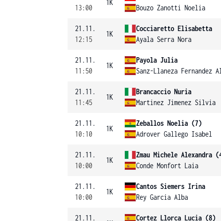
1K
13:00
Bouzo Zanotti Noelia
21.11.
Cocciaretto Elisabetta
1K
12:15
Ayala Serra Nora
21.11.
Payola Julia
1K
11:50
Sanz-Llaneza Fernandez A
21.11.
Brancaccio Nuria
1K
11:45
Martinez Jimenez Silvia
21.11.
Zeballos Noelia (7)
1K
10:10
Adrover Gallego Isabel
21.11.
Zmau Michele Alexandra (
1K
10:00
Conde Monfort Laia
21.11.
Cantos Siemers Irina
1K
10:00
Rey Garcia Alba
21.11.
Cortez Llorca Lucia (8)