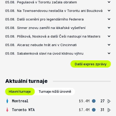
05.08.
Pegulaová v Torontu začala obratem
05.08.
Na Townsendovou nestačila v Torontu ani Bouzková
05.08.
Další ocenění pro legendárního Federera
05.08.
Sinner znovu zamířil na lékařské vyšetření
05.08.
Plíšková, Nosková a další Češi nastoupí na Masters
05.08.
Alcaraz nebude hrát ani v Cincinnati
05.08.
Sabalenková slaví na úvod klidnou výhru
Další expres zprávy
Aktuální turnaje
Hlavní turnaje
Turnaje nižší úrovně
Montreal
$9.4M
27
Toronto WTA
$7.4M
31