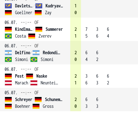
Davletshin
/
Kudryavtsev
1
Goellner
/
Zay
0
06.07.
--:--
OF
Kindlmann
/
Summerer
2
7
3
6
Costa
/
Zverev
1
5
6
4
06.07.
--:--
OF
Delfino
/
Redondi (3)
2
6
6
Simoni
/
Simoni
0
4
2
06.07.
--:--
OF
Pest
/
Waske
2
3
6
6
Marach
/
Neunteibl (2)
1
6
3
2
05.07.
--:--
OF
Schreyer
/
Schunemann
2
6
6
Boehner
/
Gross
0
3
3