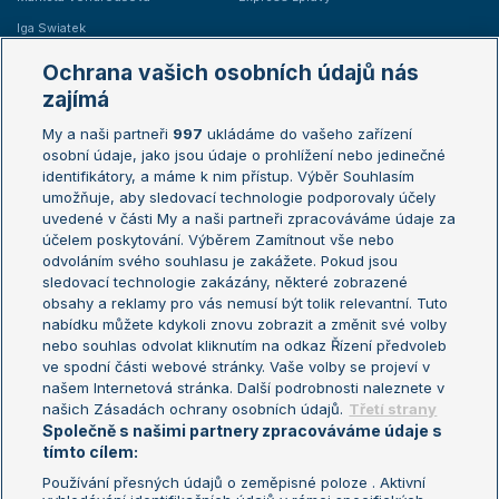
Iga Swiatek
Marie Bouzková
Ochrana vašich osobních údajů nás
Žebříčky
Kalendář turnajů
zajímá
My a naši partneři
997
ukládáme do vašeho zařízení
Žebříček ATP (muži)
Australian Open
osobní údaje, jako jsou údaje o prohlížení nebo jedinečné
Žebříček WTA (ženy)
French Open
identifikátory, a máme k nim přístup. Výběr Souhlasím
umožňuje, aby sledovací technologie podporovaly účely
Sázkařský žebříček
Wimbledon
uvedené v části My a naši partneři zpracováváme údaje za
US Open
účelem poskytování. Výběrem Zamítnout vše nebo
odvoláním svého souhlasu je zakážete. Pokud jsou
Turnaj mistrů
sledovací technologie zakázány, některé zobrazené
Turnaj mistryň
obsahy a reklamy pro vás nemusí být tolik relevantní. Tuto
Aktualní trendy
nabídku můžete kdykoli znovu zobrazit a změnit své volby
nebo souhlas odvolat kliknutím na odkaz Řízení předvoleb
ve spodní části webové stránky. Vaše volby se projeví v
Fotbalové přestupy
našem Internetová stránka. Další podrobnosti naleznete v
Livesport Daily
našich Zásadách ochrany osobních údajů.
Třetí strany
Společně s našimi partnery zpracováváme údaje s
LS Prague Open
tímto cílem:
Používání přesných údajů o zeměpisné poloze . Aktivní