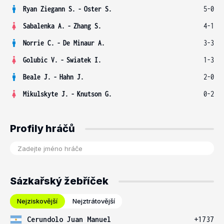
Ryan Ziegann S.
-
Oster S.
5-0
Sabalenka A.
-
Zhang S.
4-1
Norrie C.
-
De Minaur A.
3-3
Golubic V.
-
Swiatek I.
1-3
Beale J.
-
Hahn J.
2-0
Mikulskyte J.
-
Knutson G.
0-2
Profily hráčů
Sázkařský žebříček
Nejziskovější
Nejztrátovější
Cerundolo Juan Manuel
+1737