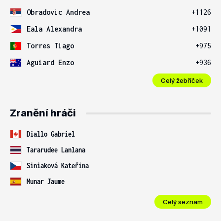
Obradovic Andrea
+1126
Eala Alexandra
+1091
Torres Tiago
+975
Aguiard Enzo
+936
Celý žebříček
Zranění hráči
Diallo Gabriel
Tararudee Lanlana
Siniaková Kateřina
Munar Jaume
Celý seznam