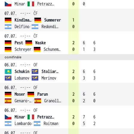
Minar
/
Petrazzuolo (4)
0
0
07.07.
--:--
ČF
Kindlmann
/
Summerer
1
Delfino
/
Redondi (3)
0
07.07.
--:--
ČF
Pest
/
Waske
2
6
6
Schreyer
/
Schunemann
0
1
3
osmifinále
06.07.
--:--
OF
Schukin
/
Stoliarov (1)
2
6
6
Lobanov
/
Merinov
0
3
3
06.07.
--:--
OF
Moser
/
Parun
2
6
6
Genaro-Martinez
/
Granollers-Pujol
0
2
0
06.07.
--:--
OF
Minar
/
Petrazzuolo (4)
2
7
6
Lombardo
/
Roitman
0
5
2
06.07.
--:--
OF