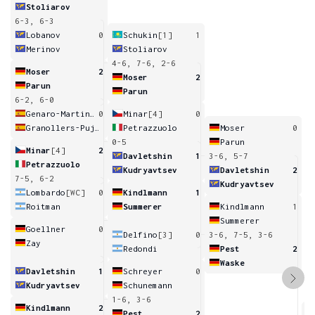
Stoliarov
6-3, 6-3
Lobanov
0
Schukin
[1]
1
Merinov
Stoliarov
4-6, 7-6, 2-6
Moser
2
Moser
2
Parun
Parun
6-2, 6-0
Genaro-Martinez
0
Minar
[4]
0
Granollers-Pujol
Petrazzuolo
Moser
0
0-5
Parun
Minar
[4]
2
Davletshin
1
3-6, 5-7
Petrazzuolo
Kudryavtsev
Davletshin
2
7-5, 6-2
Kudryavtsev
Lombardo
[WC]
0
Kindlmann
1
Roitman
Summerer
Kindlmann
1
Summerer
Goellner
0
Delfino
[3]
0
3-6, 7-5, 3-6
Zay
Redondi
Pest
2
Waske
Davletshin
1
Schreyer
0
Kudryavtsev
Schunemann
1-6, 3-6
Kindlmann
2
Pest
2