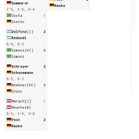
Summerer
Waske
7-5, 3-6, 6-4
4
Costa
1
Zverev
Delfino
[3]
2
Redondi
6-4, 6-2
Simoni
[WC]
0
Simoni
Schreyer
2
Schunemann
6-3, 6-3
Boehner
[WC]
0
Gross
Marach
[2]
1
Neunteibl
6-3, 3-6, 2-6
Pest
2
Waske