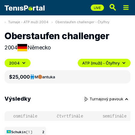
Turnaje - ATP muži 2004
Oberstaufen challenger - Čtyřhry
Oberstaufen challenger
2004
Německo
2004
ATP (muži) - Čtyřhry
$25,000
M
antuka
Výsledky
Turnajový pavouk
osmifinále
čtvrtfinále
semifinále
Schukin
[1]
2