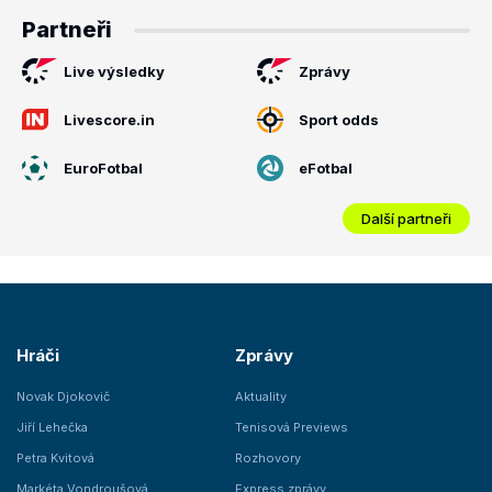
Partneři
Live výsledky
Zprávy
Livescore.in
Sport odds
EuroFotbal
eFotbal
Další partneři
Hráči
Zprávy
Novak Djokovič
Aktuality
Jiří Lehečka
Tenisová Previews
Petra Kvitová
Rozhovory
Markéta Vondroušová
Express zprávy