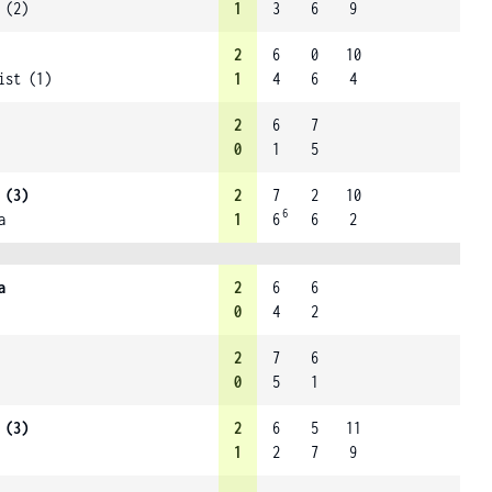
 (2)
1
3
6
9
2
6
0
10
ist (1)
1
4
6
4
2
6
7
0
1
5
 (3)
2
7
2
10
6
a
1
6
6
2
a
2
6
6
0
4
2
2
7
6
0
5
1
 (3)
2
6
5
11
1
2
7
9