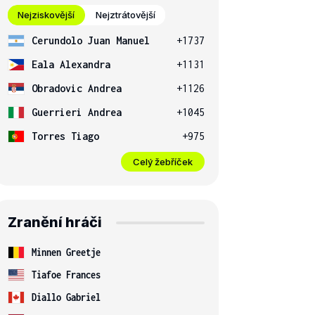
Nejziskovější
Nejztrátovější
Cerundolo Juan Manuel
+1737
Eala Alexandra
+1131
Obradovic Andrea
+1126
Guerrieri Andrea
+1045
Torres Tiago
+975
Celý žebříček
Zranění hráči
Minnen Greetje
Tiafoe Frances
Diallo Gabriel