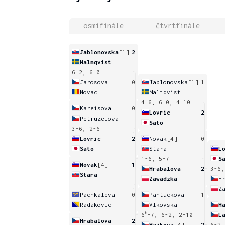
osmifinále
čtvrtfinále
Jablonovska
[1]
2
Malmqvist
6-2, 6-0
Jarosova
0
Jablonovska
[1]
1
Novac
Malmqvist
4-6, 6-0, 4-10
Kareisova
0
Lovric
2
Petruzelova
Sato
3-6, 2-6
Lovric
2
Novak
[4]
0
Sato
Stara
L
1-6, 5-7
S
Novak
[4]
1
Hrabalova
2
3-6,
Stara
Zawadzka
H
Z
Pachkaleva
0
Pantuckova
1
Radakovic
Vlkovska
H
6
6
-7, 6-2, 2-10
L
Hrabalova
2
Hajkova
[3]
2
6-2,