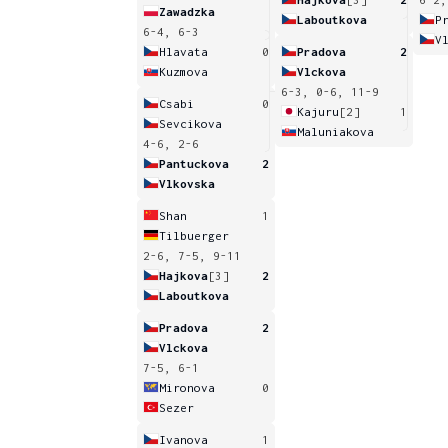
Zawadzka
Laboutkova
P
6-4, 6-3
V
Hlavata
0
Pradova
2
Kuzmova
Vlckova
6-3, 0-6, 11-9
Csabi
0
Kajuru
[2]
1
Sevcikova
Maluniakova
4-6, 2-6
Pantuckova
2
Vlkovska
Shan
1
Tilbuerger
2-6, 7-5, 9-11
Hajkova
[3]
2
Laboutkova
Pradova
2
Vlckova
7-5, 6-1
Mironova
0
Sezer
Ivanova
1