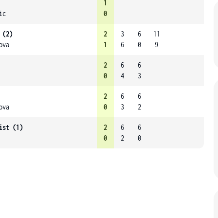
1
ic
0
 (2)
2
3
6
11
ova
1
6
0
9
2
6
6
0
4
3
2
6
6
ova
0
3
2
ist (1)
2
6
6
0
2
0