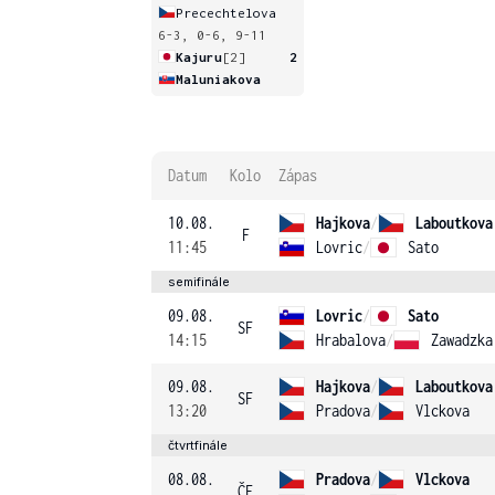
Precechtelova
6-3, 0-6, 9-11
Kajuru
[2]
2
Maluniakova
Datum
Kolo
Zápas
10.08.
Hajkova
/
Laboutkova
F
11:45
Lovric
/
Sato
semifinále
09.08.
Lovric
/
Sato
SF
14:15
Hrabalova
/
Zawadzka
09.08.
Hajkova
/
Laboutkova
SF
13:20
Pradova
/
Vlckova
čtvrtfinále
08.08.
Pradova
/
Vlckova
ČF