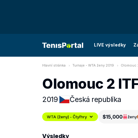
LIVE výsledky
Z
Hlavní stránka
Turnaje - WTA ženy 2019
Olomouc 2
Olomouc 2 IT
2019
Česká republika
$15,000
WTA (ženy) - Čtyřhry
ženy
Výsledky