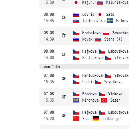
15:50
Kajuru
/
Maluniakova
08.08.
Lovric
/
Sato
ČF
15:45
Jablonovska
/
Malmqv
08.08.
Hrabalova
/
Zawadzka
ČF
14:30
Novak
/
Stara (4)
08.08.
Hajkova
/
Laboutkova
ČF
14:00
Pantuckova
/
Vlkovsk
osmifinále
07.08.
Pantuckova
/
Vlkovsk
OF
16:35
Csabi
/
Sevcikova
07.08.
Pradova
/
Vlckova
OF
15:35
Mironova
/
Sezer
07.08.
Hajkova
/
Laboutkova
OF
15:20
Shan
/
Tilbuerger