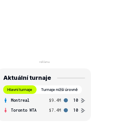
Aktuální turnaje
Hlavní turnaje
Turnaje nižší úrovně
Montreal
$9.4M
10
Toronto WTA
$7.4M
10