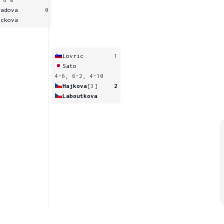
radova
0
lckova
Lovric
1
Sato
4-6, 6-2, 4-10
Hajkova
[3]
2
Laboutkova