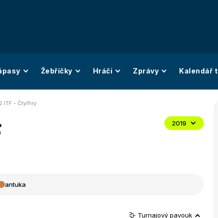
ápasy
Žebříčky
Hráči
Zprávy
Kalendář t
 ITF - Čtyřhry
F
2019
antuka
Turnajový pavouk