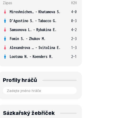
Zápas
H2H
Miroshnichenko V.
-
Khatamova S.
4-0
D'Agostino S.
-
Tabacco G.
0-3
Samsonova L.
-
Rybakina E.
4-2
Fomin S.
-
Zhukov M.
2-3
Alexandrova E.
-
Svitolina E.
1-3
Lootsma N.
-
Koenders R.
2-1
Profily hráčů
Sázkařský žebříček