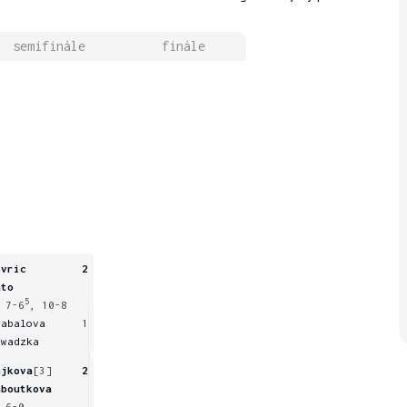
semifinále
finále
ovric
2
ato
5
 7-6
, 10-8
rabalova
1
awadzka
ajkova
[3]
2
aboutkova
 6-0