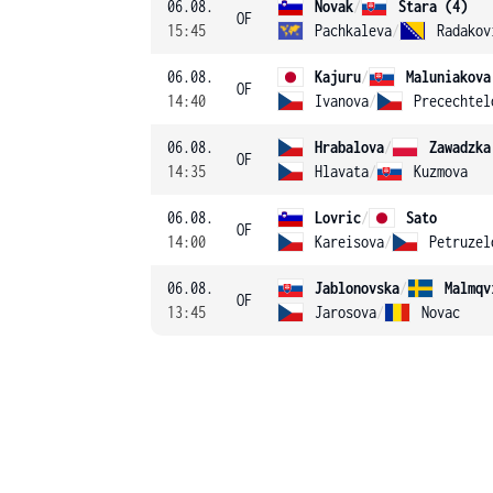
06.08.
Novak
/
Stara (4)
OF
15:45
Pachkaleva
/
Radakov
06.08.
Kajuru
/
Maluniakova
OF
14:40
Ivanova
/
Precechtel
06.08.
Hrabalova
/
Zawadzka
OF
14:35
Hlavata
/
Kuzmova
06.08.
Lovric
/
Sato
OF
14:00
Kareisova
/
Petruzel
06.08.
Jablonovska
/
Malmqv
OF
13:45
Jarosova
/
Novac