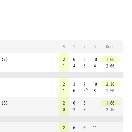
S
1
2
3
Kurs
 (3)
2
6
2
10
1.66
1
4
6
4
2.06
2
3
7
10
2.38
5
1
6
6
8
1.50
 (3)
2
6
6
1.60
0
2
0
2.16
2
6
0
11