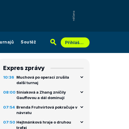
urnajů
Soutěž
Přihlášení
Expres zprávy
10:36
Muchová po operaci zrušila
další turnaj
08:00
Siniaková a Zhang zničily
Gauffovou a dál dominují
07:54
Brenda Fruhvirtová pokračuje v
návratu
07:50
Hejtmánková hraje o druhou
trofej