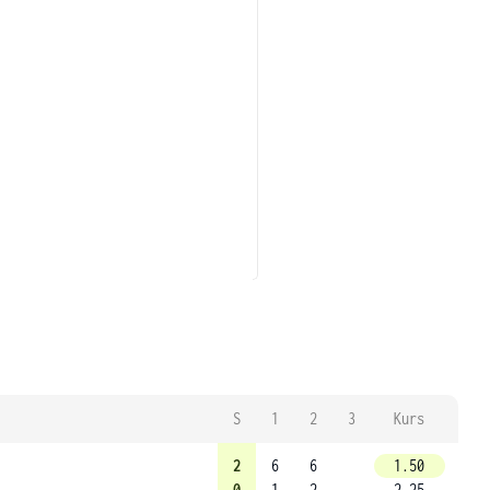
S
1
2
3
Kurs
2
6
6
1.50
0
1
2
2.25