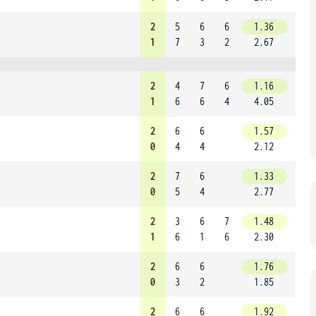
2
5
6
6
1.36
1
7
3
2
2.67
2
4
7
6
1.16
1
6
6
4
4.05
2
6
6
1.57
0
4
4
2.12
2
7
6
1.33
0
5
4
2.77
2
3
6
7
1.48
1
6
1
6
2.30
2
6
6
1.76
0
3
2
1.85
2
6
6
1.92