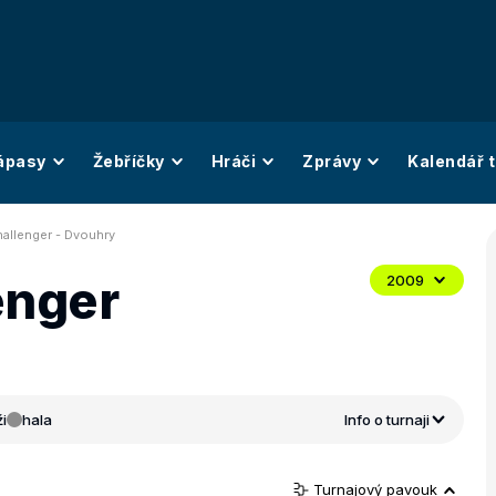
ápasy
Žebříčky
Hráči
Zprávy
Kalendář t
hallenger - Dvouhry
enger
2009
i
hala
Info o turnaji
Turnajový pavouk