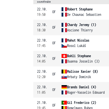
osmifinále
22.10.
Robert Stephane
OF
19:50
De Chaunac Sebastien
22.10.
Chardy Jeremy (1)
OF
18:30
Ascione Thierry
22.10.
Mahut Nicolas
OF
17:45
Rosol Lukáš
22.10.
Bohli Stephane
OF
14:05
Ouanna Josselin (3)
22.10.
Malisse Xavier (8)
OF
12:20
Hrbaty Dominik
22.10.
Brands Daniel (4)
OF
11:05
Roger-Vasselin Edouard
21.10.
Gil Frederico (2)
OF
19:45
Bemelmans Ruben