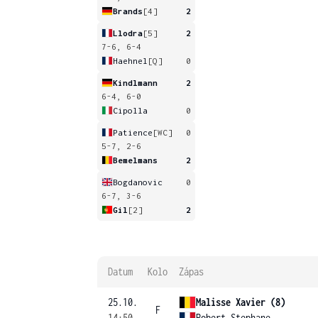
Brands
[4]
2
Llodra
[5]
2
7-6, 6-4
Haehnel
[Q]
0
Kindlmann
2
6-4, 6-0
Cipolla
0
Patience
[WC]
0
5-7, 2-6
Bemelmans
2
Bogdanovic
0
6-7, 3-6
Gil
[2]
2
Datum
Kolo
Zápas
25.10.
Malisse Xavier (8)
F
14:50
Robert Stephane