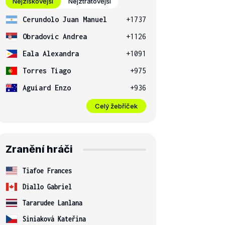
Nejziskovější
Nejztrátovější
Cerundolo Juan Manuel
+1737
Obradovic Andrea
+1126
Eala Alexandra
+1091
Torres Tiago
+975
Aguiard Enzo
+936
Celý žebříček
Zranění hráči
Tiafoe Frances
Diallo Gabriel
Tararudee Lanlana
Siniaková Kateřina