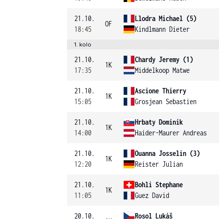
21.10.
Llodra Michael (5)
OF
18:45
Kindlmann Dieter
1. kolo
21.10.
Chardy Jeremy (1)
1K
17:35
Middelkoop Matwe
21.10.
Ascione Thierry
1K
15:05
Grosjean Sebastien
21.10.
Hrbaty Dominik
1K
14:00
Haider-Maurer Andreas
21.10.
Ouanna Josselin (3)
1K
12:20
Reister Julian
21.10.
Bohli Stephane
1K
11:05
Guez David
20.10.
Rosol Lukáš