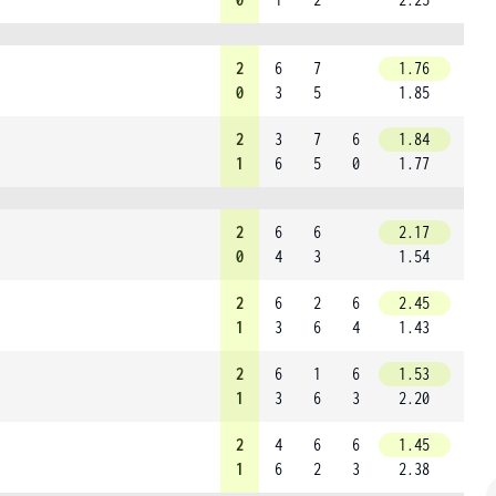
2
6
7
1.76
0
3
5
1.85
2
3
7
6
1.84
1
6
5
0
1.77
2
6
6
2.17
0
4
3
1.54
2
6
2
6
2.45
1
3
6
4
1.43
2
6
1
6
1.53
1
3
6
3
2.20
2
4
6
6
1.45
1
6
2
3
2.38