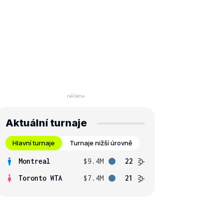
Aktuální turnaje
Hlavní turnaje
Turnaje nižší úrovně
Montreal
$9.4M
22
Toronto WTA
$7.4M
21