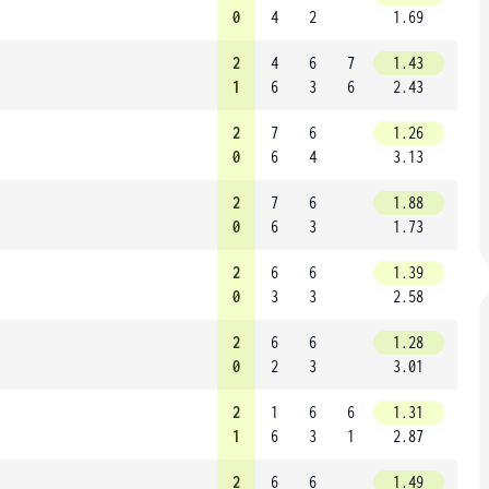
0
4
2
1.69
2
4
6
7
1.43
1
6
3
6
2.43
2
7
6
1.26
0
6
4
3.13
2
7
6
1.88
0
6
3
1.73
2
6
6
1.39
0
3
3
2.58
2
6
6
1.28
0
2
3
3.01
2
1
6
6
1.31
1
6
3
1
2.87
2
6
6
1.49