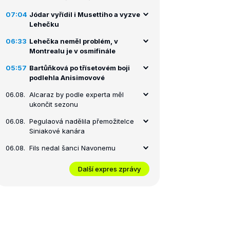
07:04
Jódar vyřídil i Musettiho a vyzve
Lehečku
06:33
Lehečka neměl problém, v
Montrealu je v osmifinále
05:57
Bartůňková po třísetovém boji
podlehla Anisimovové
06.08.
Alcaraz by podle experta měl
ukončit sezonu
06.08.
Pegulaová nadělila přemožitelce
Siniakové kanára
06.08.
Fils nedal šanci Navonemu
Další expres zprávy