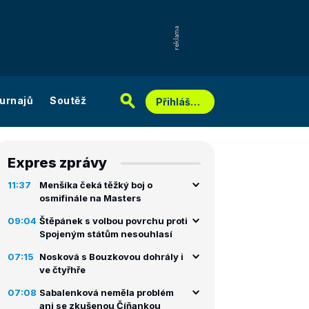
urnajů
Soutěž
Přihlášení
Expres zprávy
11:37
Menšíka čeká těžký boj o
osmifinále na Masters
09:04
Štěpánek s volbou povrchu proti
Spojeným státům nesouhlasí
07:15
Nosková s Bouzkovou dohrály i
ve čtyřhře
07:08
Sabalenková neměla problém
ani se zkušenou Číňankou