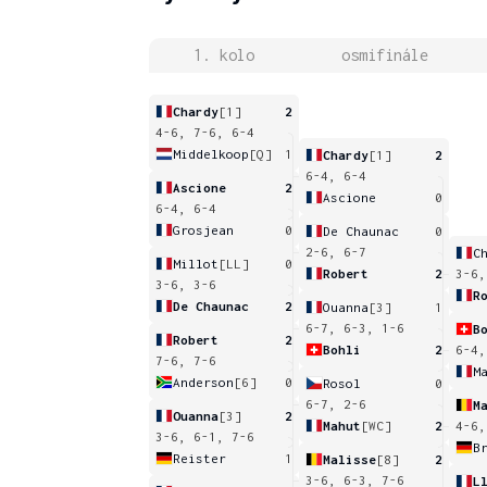
1. kolo
osmifinále
Chardy
[1]
2
4-6, 7-6, 6-4
Middelkoop
[Q]
1
Chardy
[1]
2
6-4, 6-4
Ascione
2
Ascione
0
6-4, 6-4
Grosjean
0
De Chaunac
0
2-6, 6-7
C
Millot
[LL]
0
Robert
2
3-6,
3-6, 3-6
R
De Chaunac
2
Ouanna
[3]
1
6-7, 6-3, 1-6
B
Robert
2
Bohli
2
6-4,
7-6, 7-6
M
Anderson
[6]
0
Rosol
0
6-7, 2-6
M
Ouanna
[3]
2
Mahut
[WC]
2
4-6,
3-6, 6-1, 7-6
B
Reister
1
Malisse
[8]
2
3-6, 6-3, 7-6
L