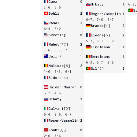
Guez
0
Hrbaty
1
6-3,
3-6, 2-6
G
Bohli
2
Roger-Vasselin
1
6-7, 7-6, 6-7
Rosol
2
Brands
[4]
2
6-4, 6-2
Sweeting
0
Llodra
[5]
2
5-7, 6-3, 6-2
Mahut
[WC]
2
Kindlmann
1
3-6, 6-3, 7-5
Ball
[7]
1
Bemelmans
1
6-3, 6-7, 3-6
Malisse
[8]
2
Gil
[2]
2
1-6, 6-3, 6-1
Sidorenko
1
Haider-Maurer
0
5-7, 4-6
Hrbaty
2
Galvani
[Q]
1
6-4, 3-6, 6-7
Roger-Vasselin
2
Chaki
[Q]
0
2-6, 3-6