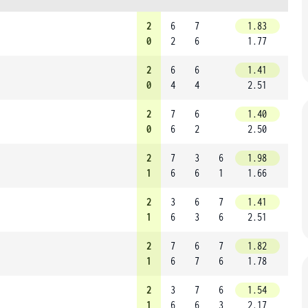
2
6
7
1.83
0
2
6
1.77
2
6
6
1.41
0
4
4
2.51
2
7
6
1.40
0
6
2
2.50
2
7
3
6
1.98
1
6
6
1
1.66
2
3
6
7
1.41
1
6
3
6
2.51
2
7
6
7
1.82
1
6
7
6
1.78
2
3
7
6
1.54
1
6
6
3
2.17