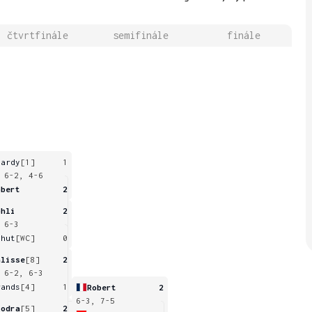
čtvrtfinále
semifinále
finále
hardy
[1]
1
 6-2, 4-6
obert
2
ohli
2
 6-3
ahut
[WC]
0
alisse
[8]
2
 6-2, 6-3
rands
[4]
1
Robert
2
6-3, 7-5
lodra
[5]
2