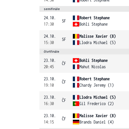
semifinále
24.10.
Robert Stephane
SF
17:30
Bohli Stephane
24.10.
Malisse Xavier (8)
SF
15:30
Llodra Michael (5)
čtvrtfinále
23.10.
Bohli Stephane
ČF
20:45
Mahut Nicolas
23.10.
Robert Stephane
ČF
19:10
Chardy Jeremy (1)
23.10.
Llodra Michael (5)
ČF
16:30
Gil Frederico (2)
23.10.
Malisse Xavier (8)
ČF
14:15
Brands Daniel (4)