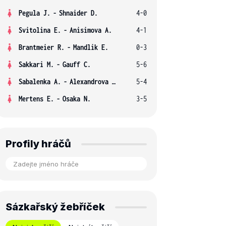
Pegula J.
-
Shnaider D.
4-0
Svitolina E.
-
Anisimova A.
4-1
Brantmeier R.
-
Mandlik E.
0-3
Sakkari M.
-
Gauff C.
5-6
Sabalenka A.
-
Alexandrova E.
5-4
Mertens E.
-
Osaka N.
3-5
Profily hráčů
Sázkařský žebříček