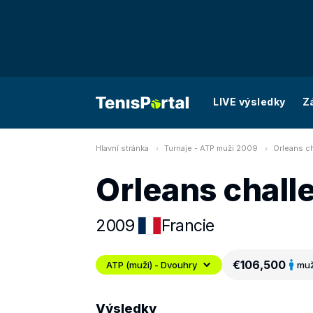
LIVE výsledky
Z
Hlavní stránka
Turnaje - ATP muži 2009
Orleans c
Orleans chall
2009
Francie
€106,500
ATP (muži) - Dvouhry
muž
Výsledky