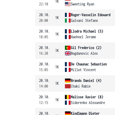
1K
22:10
Sweeting Ryan
20.10.
Roger-Vasselin Edouard
1K
20:00
Galvani Stefano
20.10.
Llodra Michael (5)
1K
18:05
Haehnel Jerome
20.10.
Gil Frederico (2)
1K
16:20
Bogdanovic Alex
20.10.
De Chaunac Sebastien
1K
15:05
Millot Vincent
20.10.
Brands Daniel (4)
1K
14:00
Chaki Rabie
20.10.
Malisse Xavier (8)
1K
12:15
Sidorenko Alexandre
20.10.
Kindlmann Dieter