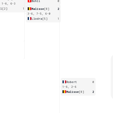
Bohli
0
 1-6, 6-3
il
[2]
1
Malisse
[8]
2
3-6, 7-5, 6-0
Llodra
[5]
1
Robert
0
1-6, 2-6
Malisse
[8]
2