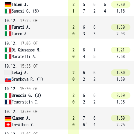
Thiem J.
2
5
6
6
3.80
Sanesi G. (8)
1
7
2
4
1.18
10.12.
17:25
OF
Turati A.
2
6
6
1.30
Turco A.
0
3
3
2.93
10.12.
17:05
OF
Di Giuseppe M.
2
6
7
1.21
Moratelli A.
0
4
5
3.58
10.12.
15:35
OF
Lekaj A.
2
6
6
1.80
Sramkova R. (1)
0
2
2
1.80
10.12.
15:30
OF
Brescia G. (3)
2
6
6
2.69
Feuerstein C.
0
2
2
1.35
10.12.
13:30
OF
Klasen A.
2
7
6
1.50
5
In-Albon Y.
0
6
4
2.25