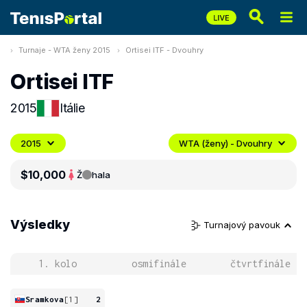
Turnaje - WTA ženy 2015
Ortisei ITF - Dvouhry
Ortisei ITF
2015
Itálie
2015
WTA (ženy) - Dvouhry
$10,000
Ž
hala
Výsledky
Turnajový pavouk
1. kolo
osmifinále
čtvrtfinále
Sramkova
[1]
2