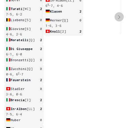
In-Albon
[LL]
0
5
6
-7, 4-6
Turati
[WC]
2
Klasen
2
7-5, 6-2
Liebens
[5]
0
Werner
[Q]
0
1-6, 3-6
Giovine
[6]
0
Knoll
[2]
2
4-6, 2-6
Moratelli
[Q]
2
Di Giuseppe
2
6-1, 6-0
Bronzetti
[Q]
0
Zucchini
[Q]
0
2
0-6, 6
-7
Feuerstein
2
Stadler
0
3-6, 0-6
Brescia
[3]
2
In-Albon
[LL]
2
7-5, 6-4
Huber
0