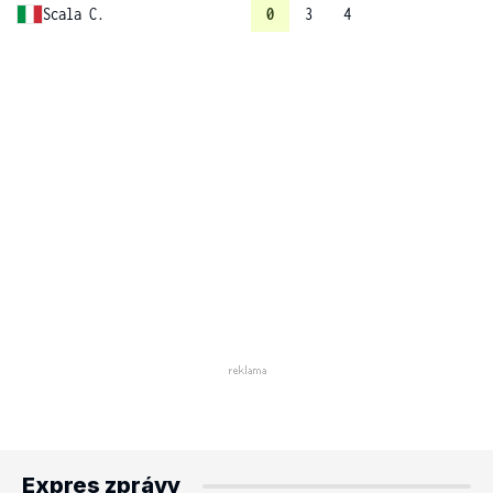
Scala C.
0
3
4
Expres zprávy