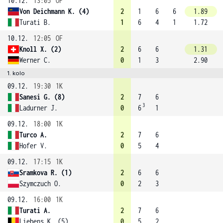
10.12.
13:05
OF
Von Deichmann K. (4)
2
1
6
6
1.89
Turati B.
1
6
4
1
1.72
10.12.
12:05
OF
Knoll X. (2)
2
6
6
1.31
Werner C.
0
1
3
2.90
1. kolo
09.12.
19:30
1K
Sanesi G. (8)
2
7
6
3
Ladurner J.
0
6
1
09.12.
18:00
1K
Turco A.
2
7
6
Hofer V.
0
5
4
09.12.
17:15
1K
Sramkova R. (1)
2
6
6
Szymczuch O.
0
2
3
09.12.
16:00
1K
Turati A.
2
7
6
Liebens K. (5)
0
5
2