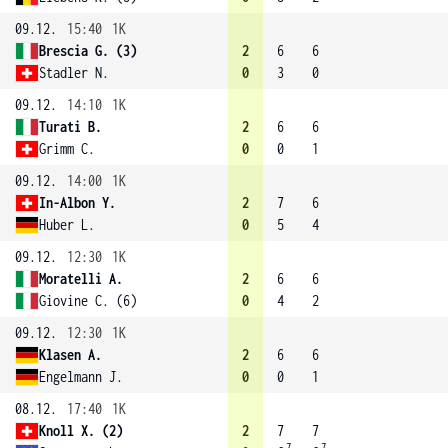
09.12.
15:40
1K
Brescia G. (3)
2
6
6
Stadler N.
0
3
0
09.12.
14:10
1K
Turati B.
2
6
6
Grimm C.
0
0
1
09.12.
14:00
1K
In-Albon Y.
2
7
6
Huber L.
0
5
4
09.12.
12:30
1K
Moratelli A.
2
6
6
Giovine C. (6)
0
4
2
09.12.
12:30
1K
Klasen A.
2
6
6
Engelmann J.
0
0
1
08.12.
17:40
1K
Knoll X. (2)
2
7
7
7
7