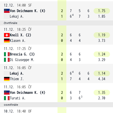
12.12.
14:00
SF
Von Deichmann K. (4)
2
7
5
6
1.75
4
Lekaj A.
1
6
7
3
1.85
čtvrtfinále
11.12.
18:25
ČF
Knoll X. (2)
2
6
6
1.19
Klasen A.
0
4
4
3.73
11.12.
17:25
ČF
Brescia G. (3)
2
6
6
1.24
Di Giuseppe M.
0
4
3
3.29
11.12.
16:05
ČF
4
Lekaj A.
2
6
6
6
1.14
Thiem J.
1
7
4
4
4.34
11.12.
16:05
ČF
Von Deichmann K. (4)
2
6
7
1.35
3
Turati A.
0
3
6
2.70
osmifinále
10.12.
18:40
OF