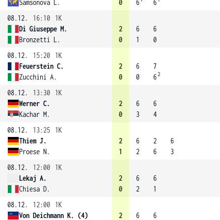
Samsonova L.
0
6
6
08.12.
16:10
1K
Di Giuseppe M.
2
6
6
Bronzetti L.
0
1
0
08.12.
15:20
1K
Feuerstein C.
2
6
7
2
Zucchini A.
0
0
6
08.12.
13:30
1K
Werner C.
2
6
6
Kachar M.
0
3
4
08.12.
13:25
1K
Thiem J.
2
6
2
6
Proese N.
1
2
6
3
08.12.
12:00
1K
Lekaj A.
2
6
6
Chiesa D.
0
2
1
08.12.
12:00
1K
Von Deichmann K. (4)
2
6
6