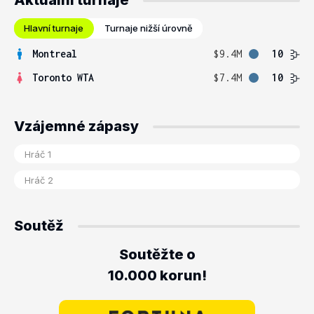
Aktuální turnaje
Hlavní turnaje
Turnaje nižší úrovně
Montreal
$9.4M
10
Toronto WTA
$7.4M
10
Vzájemné zápasy
Soutěž
Soutěžte o
10.000 korun!