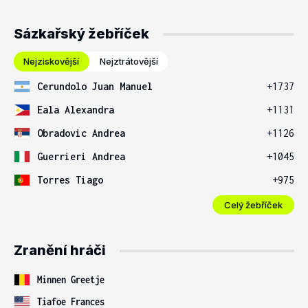
Sázkařský žebříček
Nejziskovější
Nejztrátovější
Cerundolo Juan Manuel
+1737
Eala Alexandra
+1131
Obradovic Andrea
+1126
Guerrieri Andrea
+1045
Torres Tiago
+975
Celý žebříček
Zranění hráči
Minnen Greetje
Tiafoe Frances