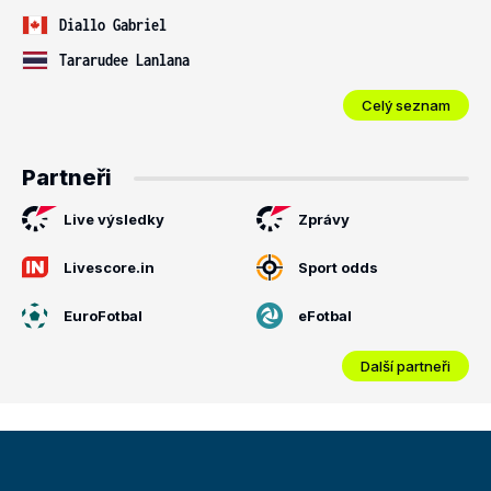
Diallo Gabriel
Tararudee Lanlana
Celý seznam
Partneři
Live výsledky
Zprávy
Livescore.in
Sport odds
EuroFotbal
eFotbal
Další partneři