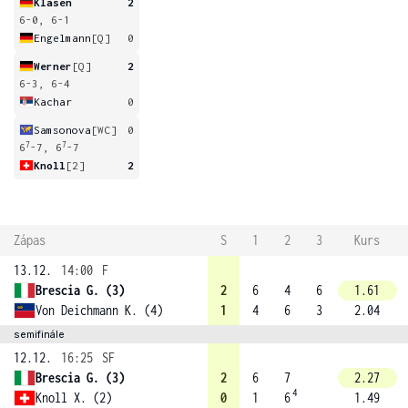
Klasen
2
6-0, 6-1
Engelmann
[Q]
0
Werner
[Q]
2
6-3, 6-4
Kachar
0
Samsonova
[WC]
0
7
7
6
-7, 6
-7
Knoll
[2]
2
Zápas
S
1
2
3
Kurs
13.12.
14:00
F
Brescia G. (3)
2
6
4
6
1.61
Von Deichmann K. (4)
1
4
6
3
2.04
semifinále
12.12.
16:25
SF
Brescia G. (3)
2
6
7
2.27
4
Knoll X. (2)
0
1
6
1.49