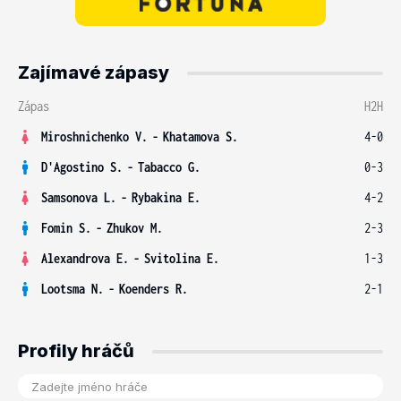
Zajímavé zápasy
Zápas
H2H
Miroshnichenko V.
-
Khatamova S.
4-0
D'Agostino S.
-
Tabacco G.
0-3
Samsonova L.
-
Rybakina E.
4-2
Fomin S.
-
Zhukov M.
2-3
Alexandrova E.
-
Svitolina E.
1-3
Lootsma N.
-
Koenders R.
2-1
Profily hráčů