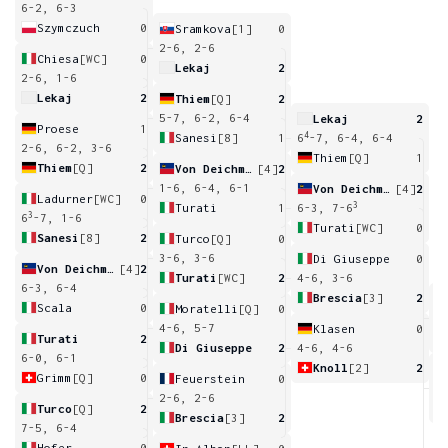
6-2, 6-3
Szymczuch
0
Sramkova
[1]
0
2-6, 2-6
Chiesa
[WC]
0
Lekaj
2
2-6, 1-6
Lekaj
2
Thiem
[Q]
2
5-7, 6-2, 6-4
Lekaj
2
Proese
1
4
Sanesi
[8]
1
6
-7, 6-4, 6-4
2-6, 6-2, 3-6
Thiem
[Q]
1
Thiem
[Q]
2
Von Deichmann
[4]
2
1-6, 6-4, 6-1
Von Deichmann
[4]
2
Ladurner
[WC]
0
3
Turati
1
6-3, 7-6
3
6
-7, 1-6
Turati
[WC]
0
Sanesi
[8]
2
Turco
[Q]
0
3-6, 3-6
Di Giuseppe
0
Von Deichmann
[4]
2
Turati
[WC]
2
4-6, 3-6
6-3, 6-4
Brescia
[3]
2
Scala
0
Moratelli
[Q]
0
4
6
4-6, 5-7
Klasen
0
Turati
2
Di Giuseppe
2
4-6, 4-6
6-0, 6-1
Knoll
[2]
2
Grimm
[Q]
0
Feuerstein
0
6
2-6, 2-6
Turco
[Q]
2
Brescia
[3]
2
7-5, 6-4
Hofer
0