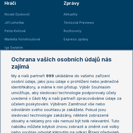
Hráči
Zprávy
Novak Djokovič
Aktuality
Jiří Lehečka
Tenisová Previews
Petra Kvitová
Rozhovory
Markéta Vondroušová
Express zprávy
Iga Swiatek
Marie Bouzková
Ochrana vašich osobních údajů nás
Žebříčky
Kalendář turnajů
zajímá
My a naši partneři
999
ukládáme do vašeho zařízení
Žebříček ATP (muži)
Australian Open
osobní údaje, jako jsou údaje o prohlížení nebo jedinečné
Žebříček WTA (ženy)
French Open
identifikátory, a máme k nim přístup. Výběr Souhlasím
umožňuje, aby sledovací technologie podporovaly účely
Sázkařský žebříček
Wimbledon
uvedené v části My a naši partneři zpracováváme údaje za
US Open
účelem poskytování. Výběrem Zamítnout vše nebo
odvoláním svého souhlasu je zakážete. Pokud jsou
Turnaj mistrů
sledovací technologie zakázány, některé zobrazené
Turnaj mistryň
obsahy a reklamy pro vás nemusí být tolik relevantní. Tuto
Aktualní trendy
nabídku můžete kdykoli znovu zobrazit a změnit své volby
nebo souhlas odvolat kliknutím na odkaz Řízení předvoleb