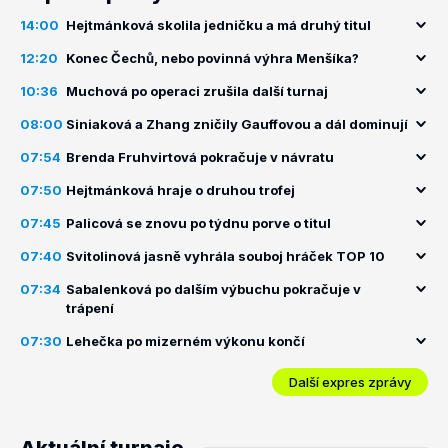
14:00
Hejtmánková skolila jedničku a má druhý titul
12:20
Konec Čechů, nebo povinná výhra Menšíka?
10:36
Muchová po operaci zrušila další turnaj
08:00
Siniaková a Zhang zničily Gauffovou a dál dominují
07:54
Brenda Fruhvirtová pokračuje v návratu
07:50
Hejtmánková hraje o druhou trofej
07:45
Palicová se znovu po týdnu porve o titul
07:40
Svitolinová jasně vyhrála souboj hráček TOP 10
07:34
Sabalenková po dalším výbuchu pokračuje v
trápení
07:30
Lehečka po mizerném výkonu končí
Další expres zprávy