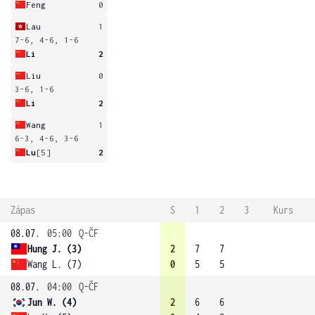
Feng
0
Lau
1
7-6, 4-6, 1-6
Li
2
Liu
0
3-6, 1-6
Li
2
Wang
1
6-3, 4-6, 3-6
Lu
[5]
2
Zápas
S
1
2
3
Kurs
08.07.
05:00
Q-ČF
Hung J. (3)
2
7
7
Wang L. (7)
0
5
5
08.07.
04:00
Q-ČF
Jun W. (4)
2
6
6