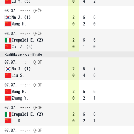
Lu Y. (5)
0
4
2
08.07.
--:--
Q-ČF
Na J. (1)
2
6
6
Wang H.
0
2
0
08.07.
--:--
Q-ČF
Crepaldi E. (2)
2
6
6
Cai Z. (6)
0
1
0
Kvalifikace - osmifinále
07.07.
--:--
Q-OF
Na J. (1)
2
6
7
Liu S.
0
4
6
07.07.
--:--
Q-OF
Wang H.
2
6
6
Zhang Y.
0
2
1
07.07.
--:--
Q-OF
Crepaldi E. (2)
2
6
6
Li D.
0
2
1
07.07.
--:--
Q-OF