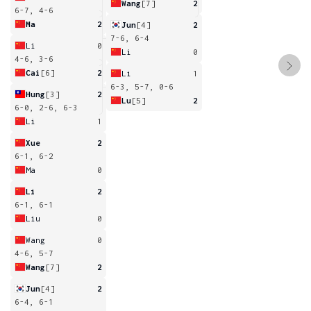
Wang
[7]
2
6-7, 4-6
Ma
2
Jun
[4]
2
7-6, 6-4
Li
0
Li
0
4-6, 3-6
Cai
[6]
2
Li
1
6-3, 5-7, 0-6
Hung
[3]
2
Lu
[5]
2
6-0, 2-6, 6-3
Li
1
Xue
2
6-1, 6-2
Ma
0
Li
2
6-1, 6-1
Liu
0
Wang
0
4-6, 5-7
Wang
[7]
2
Jun
[4]
2
6-4, 6-1