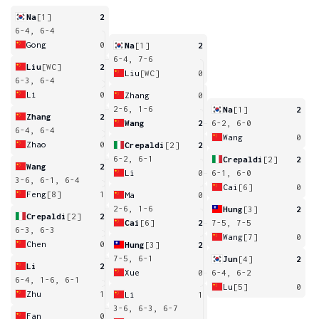
Na
[1]
2
6-4, 6-4
Gong
0
Na
[1]
2
6-4, 7-6
Liu
[WC]
2
Liu
[WC]
0
6-3, 6-4
Li
0
Zhang
0
2-6, 1-6
Na
[1]
2
Zhang
2
Wang
2
6-2, 6-0
6-4, 6-4
Wang
0
Zhao
0
Crepaldi
[2]
2
6-2, 6-1
Crepaldi
[2]
2
Wang
2
Li
0
6-1, 6-0
3-6, 6-1, 6-4
Cai
[6]
0
Feng
[8]
1
Ma
0
2-6, 1-6
Hung
[3]
2
Crepaldi
[2]
2
Cai
[6]
2
7-5, 7-5
6-3, 6-3
Wang
[7]
0
Chen
0
Hung
[3]
2
7-5, 6-1
Jun
[4]
2
Li
2
Xue
0
6-4, 6-2
6-4, 1-6, 6-1
Lu
[5]
0
Zhu
1
Li
1
3-6, 6-3, 6-7
Fan
0