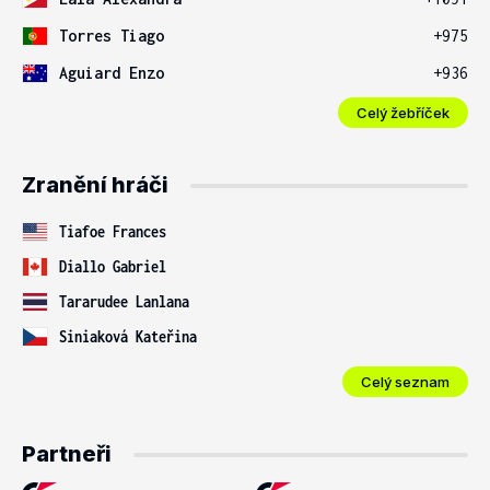
Torres Tiago
+975
Aguiard Enzo
+936
Celý žebříček
Zranění hráči
Tiafoe Frances
Diallo Gabriel
Tararudee Lanlana
Siniaková Kateřina
Celý seznam
Partneři