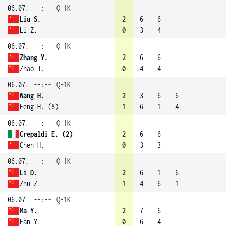
06.07.
--:--
Q-1K
Liu S.
2
6
6
Li Z.
0
3
4
06.07.
--:--
Q-1K
Zhang Y.
2
6
6
Zhao J.
0
4
4
06.07.
--:--
Q-1K
Wang H.
2
3
6
6
Feng H. (8)
1
6
1
4
06.07.
--:--
Q-1K
Crepaldi E. (2)
2
6
6
Chen H.
0
3
3
06.07.
--:--
Q-1K
Li D.
2
6
1
6
Zhu Z.
1
4
6
1
06.07.
--:--
Q-1K
Ma Y.
2
7
6
Fan Y.
0
6
4