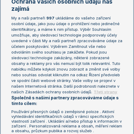
Ochrana vašich osobních údajů nás
Žebříčky
Kalendář turnajů
zajímá
My a naši partneři
997
ukládáme do vašeho zařízení
Žebříček ATP (muži)
Australian Open
osobní údaje, jako jsou údaje o prohlížení nebo jedinečné
Žebříček WTA (ženy)
French Open
identifikátory, a máme k nim přístup. Výběr Souhlasím
umožňuje, aby sledovací technologie podporovaly účely
Sázkařský žebříček
Wimbledon
uvedené v části My a naši partneři zpracováváme údaje za
US Open
účelem poskytování. Výběrem Zamítnout vše nebo
odvoláním svého souhlasu je zakážete. Pokud jsou
Turnaj mistrů
sledovací technologie zakázány, některé zobrazené
Turnaj mistryň
obsahy a reklamy pro vás nemusí být tolik relevantní. Tuto
Aktualní trendy
nabídku můžete kdykoli znovu zobrazit a změnit své volby
nebo souhlas odvolat kliknutím na odkaz Řízení předvoleb
ve spodní části webové stránky. Vaše volby se projeví v
Fotbalové přestupy
našem Internetová stránka. Další podrobnosti naleznete v
Livesport Daily
našich Zásadách ochrany osobních údajů.
Třetí strany
Společně s našimi partnery zpracováváme údaje s
LS Prague Open
tímto cílem:
Používání přesných údajů o zeměpisné poloze . Aktivní
vyhledávání identifikačních údajů v rámci specifických
vlastností zařízení . Ukládání a/nebo přístup k informacím v
Podmínky užití
Nastavení soukromí
zařízení . Personalizovaná reklama a obsah, měření reklam
GDPR a žurnalistika
Reklama
a obsahu, průzkum publika a rozvoj služeb .
Informace o zpracování osobních