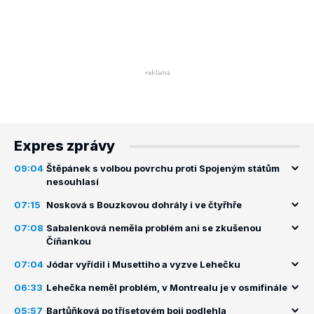
Expres zprávy
09:04
Štěpánek s volbou povrchu proti Spojeným státům
nesouhlasí
07:15
Nosková s Bouzkovou dohrály i ve čtyřhře
07:08
Sabalenková neměla problém ani se zkušenou
Číňankou
07:04
Jódar vyřídil i Musettiho a vyzve Lehečku
06:33
Lehečka neměl problém, v Montrealu je v osmifinále
05:57
Bartůňková po třísetovém boji podlehla