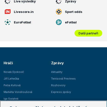
Live výsledky
Zprávy
Livescore.in
Sport odds
EuroFotbal
eFotbal
Další partneři
Hráči
Zprávy
Novak Djokovič
Aktuality
Jiří Lehečka
Tenisová Previews
Petra Kvitová
Rozhovory
Markéta Vondroušová
Express zprávy
Iga Swiatek
Marie Bouzková