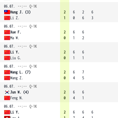
06.07.
--:--
Q-1K
Hung J. (3)
2
6
2
6
Li Z.
1
0
6
3
06.07.
--:--
Q-1K
Xue F.
2
6
6
Ma W.
0
1
2
06.07.
--:--
Q-1K
Li Y.
2
6
6
Liu G.
0
1
1
06.07.
--:--
Q-1K
Wang L. (7)
2
6
7
Wang Z.
0
4
5
06.07.
--:--
Q-1K
Jun W. (4)
2
6
6
Feng N.
0
4
1
06.07.
--:--
Q-1K
Li Y.
2
6
6
6
Lau A.
1
7
4
1