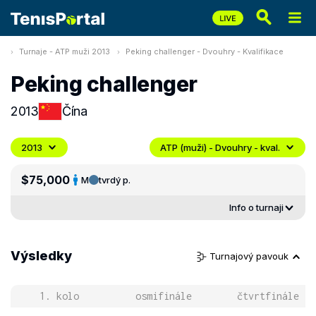
Turnaje - ATP muži 2013
Peking challenger - Dvouhry - Kvalifikace
Peking challenger
2013
Čína
2013
ATP (muži) - Dvouhry - kval.
$75,000
M
tvrdý p.
Info o turnaji
Výsledky
Turnajový pavouk
1. kolo
osmifinále
čtvrtfinále