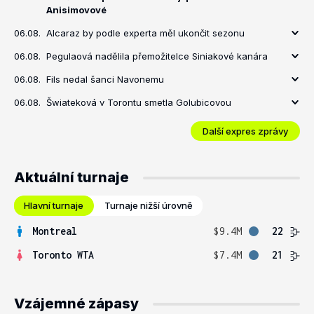
Anisimovové
06.08.
Alcaraz by podle experta měl ukončit sezonu
06.08.
Pegulaová nadělila přemožitelce Siniakové kanára
06.08.
Fils nedal šanci Navonemu
06.08.
Šwiateková v Torontu smetla Golubicovou
Další expres zprávy
Aktuální turnaje
Hlavní turnaje
Turnaje nižší úrovně
Montreal
$9.4M
22
Toronto WTA
$7.4M
21
Vzájemné zápasy