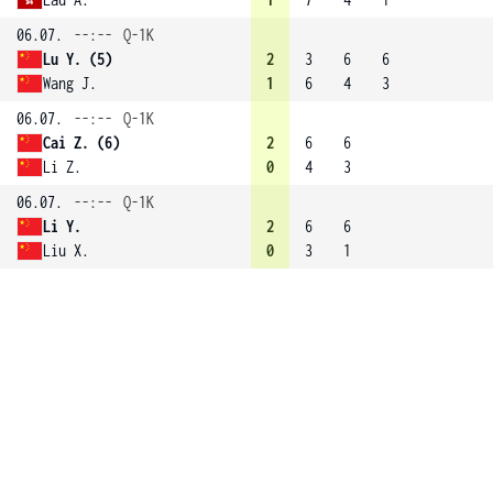
06.07.
--:--
Q-1K
Lu Y. (5)
2
3
6
6
Wang J.
1
6
4
3
06.07.
--:--
Q-1K
Cai Z. (6)
2
6
6
Li Z.
0
4
3
06.07.
--:--
Q-1K
Li Y.
2
6
6
Liu X.
0
3
1