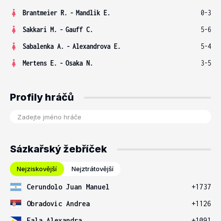
Brantmeier R.
-
Mandlik E.
0-3
Sakkari M.
-
Gauff C.
5-6
Sabalenka A.
-
Alexandrova E.
5-4
Mertens E.
-
Osaka N.
3-5
Profily hráčů
Sázkařský žebříček
Nejziskovější
Nejztrátovější
Cerundolo Juan Manuel
+1737
Obradovic Andrea
+1126
Eala Alexandra
+1091