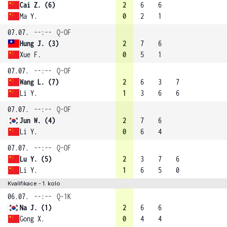
Cai Z. (6)
2
6
6
Ma Y.
0
2
1
07.07.
--:--
Q-OF
Hung J. (3)
2
7
6
Xue F.
0
5
1
07.07.
--:--
Q-OF
Wang L. (7)
2
6
3
7
Li Y.
1
3
6
6
07.07.
--:--
Q-OF
Jun W. (4)
2
7
6
Li Y.
0
6
4
07.07.
--:--
Q-OF
Lu Y. (5)
2
3
7
6
Li Y.
1
6
5
0
Kvalifikace - 1. kolo
06.07.
--:--
Q-1K
Na J. (1)
2
6
6
Gong X.
0
4
4