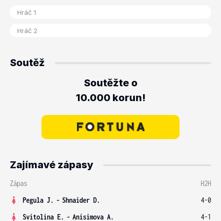
Soutěž
Soutěžte o
10.000 korun!
Zajímavé zápasy
Zápas
H2H
Pegula J.
-
Shnaider D.
4-0
Svitolina E.
-
Anisimova A.
4-1