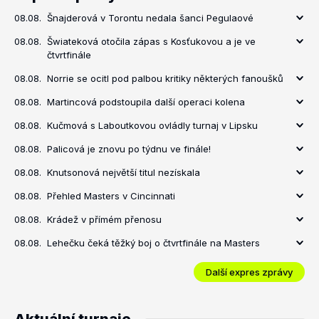
08.08.
Šnajderová v Torontu nedala šanci Pegulaové
08.08.
Šwiateková otočila zápas s Kosťukovou a je ve
čtvrtfinále
08.08.
Norrie se ocitl pod palbou kritiky některých fanoušků
08.08.
Martincová podstoupila další operaci kolena
08.08.
Kučmová s Laboutkovou ovládly turnaj v Lipsku
08.08.
Palicová je znovu po týdnu ve finále!
08.08.
Knutsonová největší titul nezískala
08.08.
Přehled Masters v Cincinnati
08.08.
Krádež v přímém přenosu
08.08.
Lehečku čeká těžký boj o čtvrtfinále na Masters
Další expres zprávy