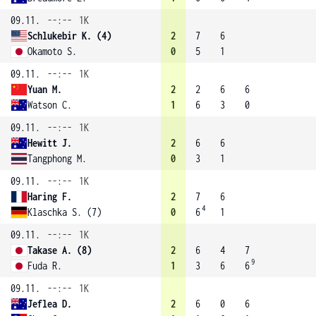
09.11.
--:--
1K
Schlukebir K. (4)
2
7
6
Okamoto S.
0
5
1
09.11.
--:--
1K
Yuan M.
2
2
6
6
Watson C.
1
6
3
0
09.11.
--:--
1K
Hewitt J.
2
6
6
Tangphong M.
0
3
1
09.11.
--:--
1K
Haring F.
2
7
6
4
Klaschka S. (7)
0
6
1
09.11.
--:--
1K
Takase A. (8)
2
6
4
7
9
Fuda R.
1
3
6
6
09.11.
--:--
1K
Jeflea D.
2
6
0
6