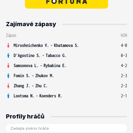
Zajímavé zápasy
Zápas
H2H
Miroshnichenko V.
-
Khatamova S.
4-0
D'Agostino S.
-
Tabacco G.
0-3
Samsonova L.
-
Rybakina E.
4-2
Fomin S.
-
Zhukov M.
2-3
Zhang J.
-
Zhu C.
2-2
Lootsma N.
-
Koenders R.
2-1
Profily hráčů