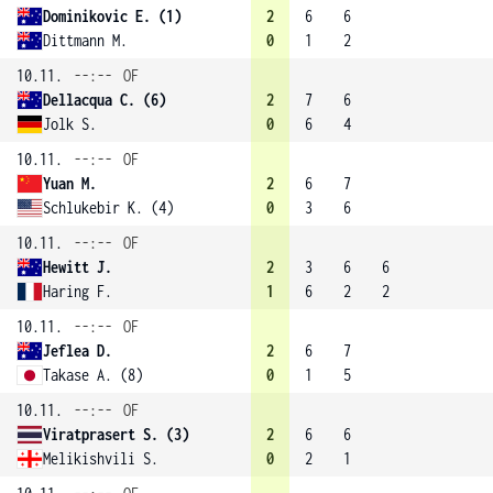
Dominikovic E. (1)
2
6
6
Dittmann M.
0
1
2
10.11.
--:--
OF
Dellacqua C. (6)
2
7
6
Jolk S.
0
6
4
10.11.
--:--
OF
Yuan M.
2
6
7
Schlukebir K. (4)
0
3
6
10.11.
--:--
OF
Hewitt J.
2
3
6
6
Haring F.
1
6
2
2
10.11.
--:--
OF
Jeflea D.
2
6
7
Takase A. (8)
0
1
5
10.11.
--:--
OF
Viratprasert S. (3)
2
6
6
Melikishvili S.
0
2
1