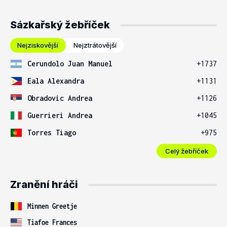
Sázkařský žebříček
Nejziskovější
Nejztrátovější
Cerundolo Juan Manuel
+1737
Eala Alexandra
+1131
Obradovic Andrea
+1126
Guerrieri Andrea
+1045
Torres Tiago
+975
Celý žebříček
Zranění hráči
Minnen Greetje
Tiafoe Frances