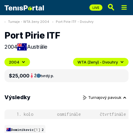
Turnaje - WTA ženy 2004
Port Pirie ITF - Dvouhry
Port Pirie ITF
2004
Austrálie
2004
WTA (ženy) - Dvouhry
$25,000
Ž
tvrdý p.
Výsledky
Turnajový pavouk
1. kolo
osmifinále
čtvrtfinále
Dominikovic
[1]
2