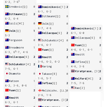
3
6-2, 7-6
Srndovic
[Q]
0
Dominikovic
[1]
2
6-1, 6-2
Dittmann
[Q]
2
Dittmann
[Q]
0
6-2, 6-4
Szili
[WC]
0
Jolk
[Q]
0
6-7, 4-6
Dominikovic
[1]
2
Jolk
[Q]
1
Dellacqua
[6]
2
6-1, 6-0
5-3
Dellacqua
[6]
0
Ferguson
0
Schlukebir
[4]
0
3-6, 6-7
Yuan
[Q]
2
Breadmore
1
Yuan
[Q]
2
4-6, 6-1, 6-1
6
6-3, 6
-7, 4-6
Hewitt
1
Dellacqua
[6]
2
Hewitt
2
3-6, 6-2, 6-2
Jeflea
[Q]
0
Schlukebir
[4]
2
Haring
1
4-6, 3-6
7-5, 6-1
Viratprasert
[3]
2
Okamoto
0
Takase
[8]
0
2
1-6, 5-7
Welford
[WC]
2
Watson
1
Jeflea
[Q]
2
7-5, 7-6
6-2, 3-6, 0-6
Rao
[2]
0
Yuan
[Q]
2
Melikishvili
[LL]
0
3
2-6, 1-6
Hewitt
2
Viratprasert
[3]
2
6-3, 6-1
Tangphong
0