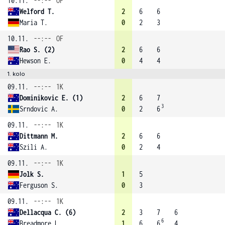
10.11.
--:--
OF
Welford T.
2
6
6
Maria T.
0
2
3
10.11.
--:--
OF
Rao S. (2)
2
6
6
Hewson E.
0
4
4
1. kolo
09.11.
--:--
1K
Dominikovic E. (1)
2
6
7
3
Srndovic A.
0
2
6
09.11.
--:--
1K
Dittmann M.
2
6
6
Szili A.
0
2
4
09.11.
--:--
1K
Jolk S.
1
5
Ferguson S.
0
3
09.11.
--:--
1K
Dellacqua C. (6)
2
3
7
6
6
Breadmore L.
1
6
6
4