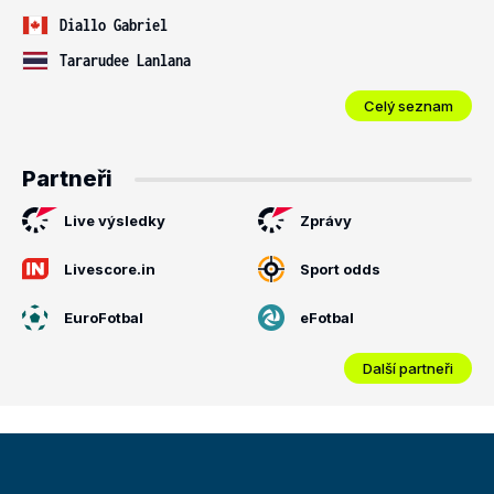
Diallo Gabriel
Tararudee Lanlana
Celý seznam
Partneři
Live výsledky
Zprávy
Livescore.in
Sport odds
EuroFotbal
eFotbal
Další partneři