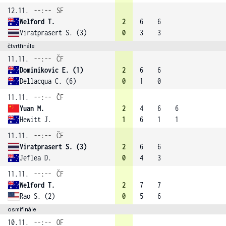
12.11.
--:--
SF
Welford T.
2
6
6
Viratprasert S. (3)
0
3
3
čtvrtfinále
11.11.
--:--
ČF
Dominikovic E. (1)
2
6
6
Dellacqua C. (6)
0
1
0
11.11.
--:--
ČF
Yuan M.
2
4
6
6
Hewitt J.
1
6
1
1
11.11.
--:--
ČF
Viratprasert S. (3)
2
6
6
Jeflea D.
0
4
3
11.11.
--:--
ČF
Welford T.
2
7
7
Rao S. (2)
0
5
6
osmifinále
10.11.
--:--
OF