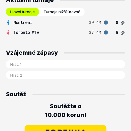
Aktuální turnaje
Hlavní turnaje
Turnaje nižší úrovně
Montreal
$9.4M
8
Toronto WTA
$7.4M
9
Vzájemné zápasy
Soutěž
Soutěžte o
10.000 korun!