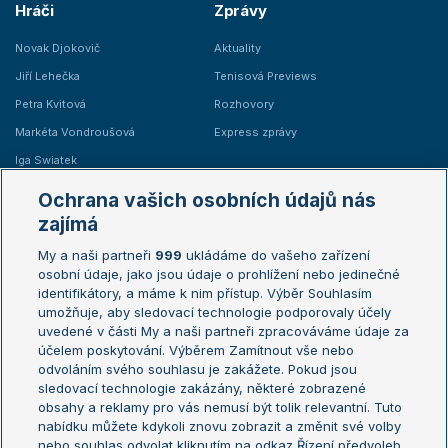
Hráči
Zprávy
Novak Djokovič
Aktuality
Jiří Lehečka
Tenisová Previews
Petra Kvitová
Rozhovory
Markéta Vondroušová
Express zprávy
Iga Swiatek
Marie Bouzková
Ochrana vašich osobních údajů nás
Žebříčky
Kalendář turnajů
zajímá
My a naši partneři
999
ukládáme do vašeho zařízení
Žebříček ATP (muži)
Australian Open
osobní údaje, jako jsou údaje o prohlížení nebo jedinečné
Žebříček WTA (ženy)
French Open
identifikátory, a máme k nim přístup. Výběr Souhlasím
umožňuje, aby sledovací technologie podporovaly účely
Sázkařský žebříček
Wimbledon
uvedené v části My a naši partneři zpracováváme údaje za
US Open
účelem poskytování. Výběrem Zamítnout vše nebo
odvoláním svého souhlasu je zakážete. Pokud jsou
Turnaj mistrů
sledovací technologie zakázány, některé zobrazené
Turnaj mistryň
obsahy a reklamy pro vás nemusí být tolik relevantní. Tuto
Aktualní trendy
nabídku můžete kdykoli znovu zobrazit a změnit své volby
nebo souhlas odvolat kliknutím na odkaz Řízení předvoleb