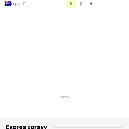
Cupac D.
0
2
4
Expres zprávy