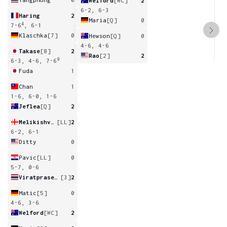
Welford
[WC]
2
6-2, 6-3
Haring
2
Maria
[Q]
0
4
7-6
, 6-1
Klaschka
[7]
0
Hewson
[Q]
0
4-6, 4-6
Takase
[8]
2
Rao
[2]
2
9
6-3, 4-6, 7-6
Fuda
1
Chan
1
1-6, 6-0, 1-6
Jeflea
[Q]
2
Melikishvili
[LL]
2
6-2, 6-1
Ditty
0
Pavic
[LL]
0
5-7, 0-6
Viratprasert
[3]
2
Matic
[5]
0
4-6, 3-6
Welford
[WC]
2