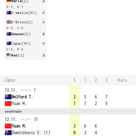
Maria
[Q]
2
6-2, 6-1
D'Amelio
[WC]
0
O’Brien
[Q]
0
4-6, 3-6
Hewson
[Q]
2
Cupac
[WC]
0
2-6, 4-6
Rao
[2]
2
Zápas
S
1
2
3
Kurs
13.11.
--:--
F
Welford T.
2
5
6
7
Yuan M.
1
7
2
5
semifinále
12.11.
--:--
SF
Yuan M.
2
6
6
Dominikovic E. (1)
0
2
4