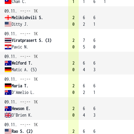
Chan C.
1
1
6
1
09.11.
--:--
1K
Melikishvili S.
2
6
6
Ditty J.
0
2
1
09.11.
--:--
1K
Viratprasert S. (3)
2
7
6
Pavic N.
0
5
0
09.11.
--:--
1K
Welford T.
2
6
6
Matic A. (5)
0
4
3
09.11.
--:--
1K
Maria T.
2
6
6
D'Amelio L.
0
2
1
09.11.
--:--
1K
Hewson E.
2
6
6
O’Brien K.
0
4
3
09.11.
--:--
1K
Rao S. (2)
2
6
6