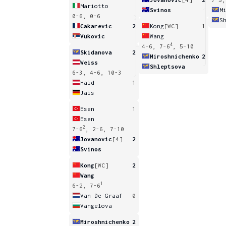
Mariotto
Svinos
M
0-6, 0-6
S
Cakarevic
2
Kong
[WC]
1
Vukovic
Wang
4
4-6, 7-6
, 5-10
Skidanova
2
Miroshnichenko
2
Weiss
Shleptsova
6-3, 4-6, 10-3
Haid
1
Jais
Esen
1
Esen
2
7-6
, 2-6, 7-10
Jovanovic
[4]
2
Svinos
Kong
[WC]
2
Wang
1
6-2, 7-6
Van De Graaf
0
Vangelova
Miroshnichenko
2