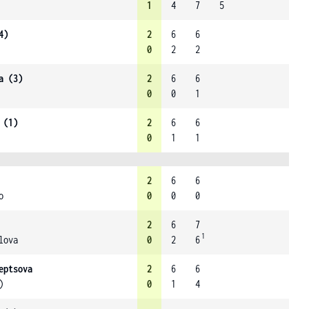
1
4
7
5
4)
2
6
6
0
2
2
a (3)
2
6
6
0
0
1
 (1)
2
6
6
0
1
1
2
6
6
o
0
0
0
2
6
7
1
lova
0
2
6
eptsova
2
6
6
)
0
1
4