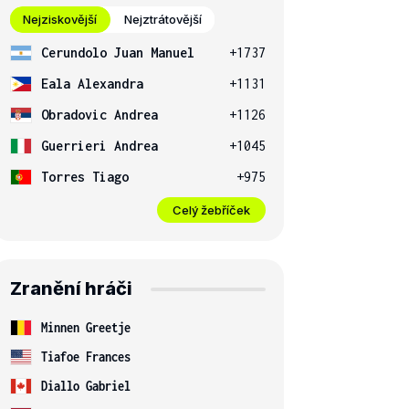
Nejziskovější
Nejztrátovější
Cerundolo Juan Manuel
+1737
Eala Alexandra
+1131
Obradovic Andrea
+1126
Guerrieri Andrea
+1045
Torres Tiago
+975
Celý žebříček
Zranění hráči
Minnen Greetje
Tiafoe Frances
Diallo Gabriel