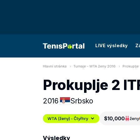
LIVE výsledky
Z
Hlavní stránka
Turnaje - WTA ženy 2016
Prokuplje 
Prokuplje 2 IT
2016
Srbsko
$10,000
WTA (ženy) - Čtyřhry
ženy
Výsledky