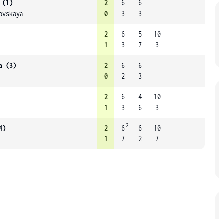
 (1)
2
6
6
ovskaya
0
3
3
2
6
5
10
1
3
7
3
a (3)
2
6
6
0
2
3
2
6
4
10
1
3
6
3
2
4)
2
6
6
10
1
7
2
7