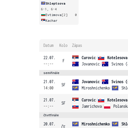
Shleptsova
6-1, 6-4
Evtimova
[2]
0
Kachar
Datum
Kolo
Zápas
22.07.
Curovic
/
Kotelesova
F
--:--
Jovanovic
/
Svinos (
semifinále
21.07.
Jovanovic
/
Svinos (
SF
14:00
Miroshnichenko
/
Shl
21.07.
Curovic
/
Kotelesova
SF
--:--
Jamrichova
/
Polansk
čtvrtfinále
20.07.
Miroshnichenko
/
Shl
ČF