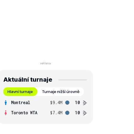
Aktuální turnaje
Hlavní turnaje
Turnaje nižší úrovně
Montreal
$9.4M
10
Toronto WTA
$7.4M
10