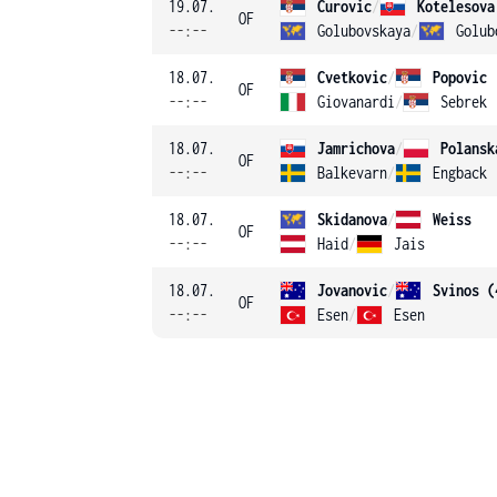
19.07.
Curovic
/
Kotelesova
OF
--:--
Golubovskaya
/
Golub
18.07.
Cvetkovic
/
Popovic
OF
--:--
Giovanardi
/
Sebrek
18.07.
Jamrichova
/
Polansk
OF
--:--
Balkevarn
/
Engback
18.07.
Skidanova
/
Weiss
OF
--:--
Haid
/
Jais
18.07.
Jovanovic
/
Svinos (
OF
--:--
Esen
/
Esen