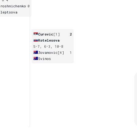
iroshnichenko
0
hleptsova
Curovic
[1]
2
Kotelesova
5-7, 6-3, 10-8
Jovanovic
[4]
1
Svinos