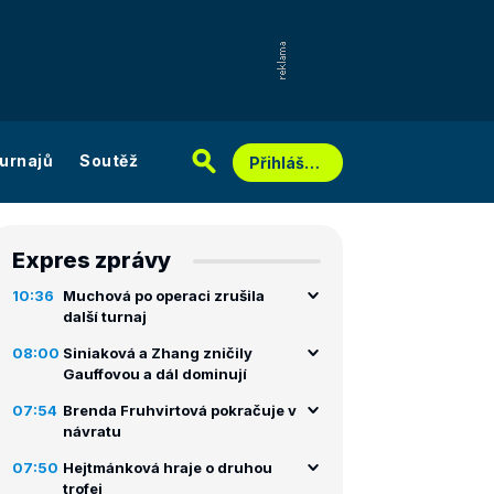
urnajů
Soutěž
Přihlášení
Expres zprávy
10:36
Muchová po operaci zrušila
další turnaj
08:00
Siniaková a Zhang zničily
Gauffovou a dál dominují
07:54
Brenda Fruhvirtová pokračuje v
návratu
07:50
Hejtmánková hraje o druhou
trofej