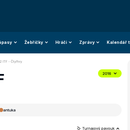
ápasy
Žebříčky
Hráči
Zprávy
Kalendář t
2 ITF - Čtyřhry
F
2016
antuka
Turnajový pavouk