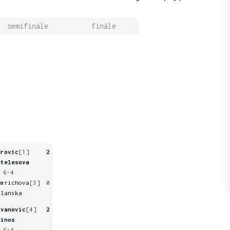
semifinále
finále
urovic
[1]
2
otelesova
 6-4
amrichova
[3]
0
olanska
ovanovic
[4]
2
vinos
 6-4