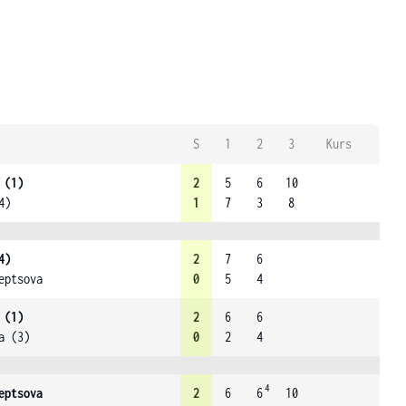
S
1
2
3
Kurs
 (1)
2
5
6
10
4)
1
7
3
8
4)
2
7
6
eptsova
0
5
4
 (1)
2
6
6
a (3)
0
2
4
4
eptsova
2
6
6
10