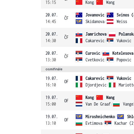
15:15
Kong
/
Wang
20.07.
Jovanovic
/
Svinos (
ČF
14:45
Skidanova
/
Weiss
20.07.
Jamrichova
/
Polansk
ČF
14:30
Cakarevic
/
Vukovic
20.07.
Curovic
/
Kotelesova
ČF
13:30
Cvetkovic
/
Popovic
osmifinále
19.07.
Cakarevic
/
Vukovic
OF
16:10
Djordjevic
/
Mariott
19.07.
Kong
/
Wang
OF
15:00
Van De Graaf
/
Vange
19.07.
Miroshnichenko
/
Shl
OF
13:10
Evtimova
/
Kachar (2