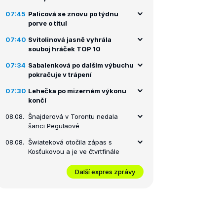
07:45
Palicová se znovu po týdnu
porve o titul
07:40
Svitolinová jasně vyhrála
souboj hráček TOP 10
07:34
Sabalenková po dalším výbuchu
pokračuje v trápení
07:30
Lehečka po mizerném výkonu
končí
08.08.
Šnajderová v Torontu nedala
šanci Pegulaové
08.08.
Šwiateková otočila zápas s
Kosťukovou a je ve čtvrtfinále
Další expres zprávy