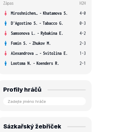
Zápas
H2H
Miroshnichenko V.
-
Khatamova S.
4-0
D'Agostino S.
-
Tabacco G.
0-3
Samsonova L.
-
Rybakina E.
4-2
Fomin S.
-
Zhukov M.
2-3
Alexandrova E.
-
Svitolina E.
1-3
Lootsma N.
-
Koenders R.
2-1
Profily hráčů
Sázkařský žebříček