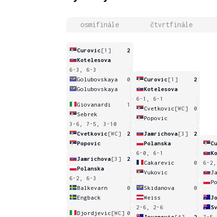
osmifinále
čtvrtfinále
Curovic
[1]
2
Kotelesova
6-3, 6-3
Golubovskaya
0
Curovic
[1]
2
Golubovskaya
Kotelesova
6-1, 6-1
Giovanardi
1
Cvetkovic
[WC]
0
Sebrek
Popovic
3-6, 7-5, 3-10
Cvetkovic
[WC]
2
Jamrichova
[3]
2
Popovic
Polanska
C
6-0, 6-1
K
Jamrichova
[3]
2
Cakarevic
0
6-2,
Polanska
Vukovic
J
6-2, 6-3
P
Balkevarn
0
Skidanova
0
Engback
Weiss
J
2-6, 2-6
S
Djordjevic
[WC]
0
Jovanovic
[4]
2
7-5,