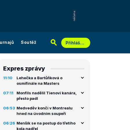
urnajů
Soutěž
Přihlášení
Expres zprávy
11:10
Lehečka a Bartůňková o
osmifinále na Masters
07:11
Monfils nadělil Tienovi kanára,
přesto padl
06:53
Medveděv končí v Montrealu
hned na úvodním soupeři
06:26
Menšík se na postup do třetího
kola nadřel