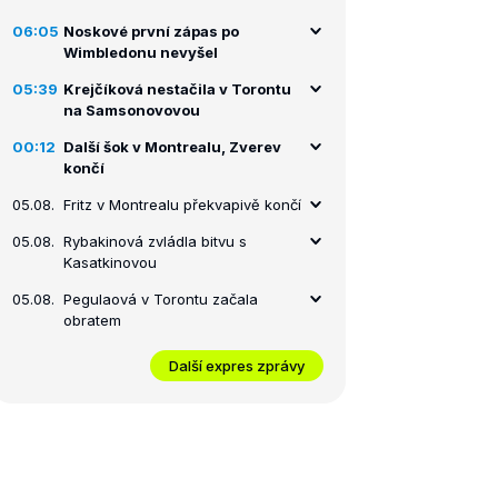
06:05
Noskové první zápas po
Wimbledonu nevyšel
05:39
Krejčíková nestačila v Torontu
na Samsonovovou
00:12
Další šok v Montrealu, Zverev
končí
05.08.
Fritz v Montrealu překvapivě končí
05.08.
Rybakinová zvládla bitvu s
Kasatkinovou
05.08.
Pegulaová v Torontu začala
obratem
Další expres zprávy