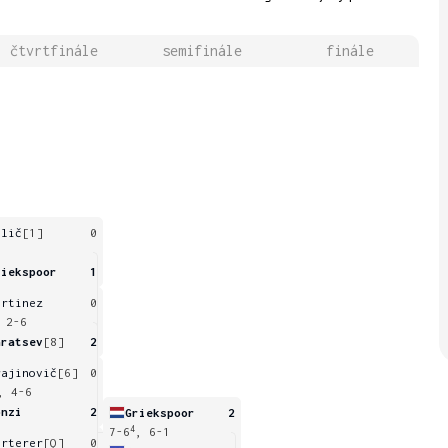
čtvrtfinále
semifinále
finále
ilič
[1]
0
riekspoor
1
artinez
0
 2-6
aratsev
[8]
2
rajinovič
[6]
0
, 4-6
onzi
2
Griekspoor
2
4
7-6
, 6-1
arterer
[Q]
0