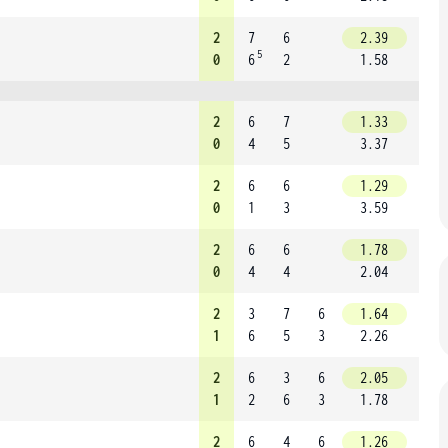
2
7
6
2.39
5
0
6
2
1.58
2
6
7
1.33
0
4
5
3.37
2
6
6
1.29
0
1
3
3.59
2
6
6
1.78
0
4
4
2.04
2
3
7
6
1.64
1
6
5
3
2.26
2
6
3
6
2.05
1
2
6
3
1.78
2
6
4
6
1.26