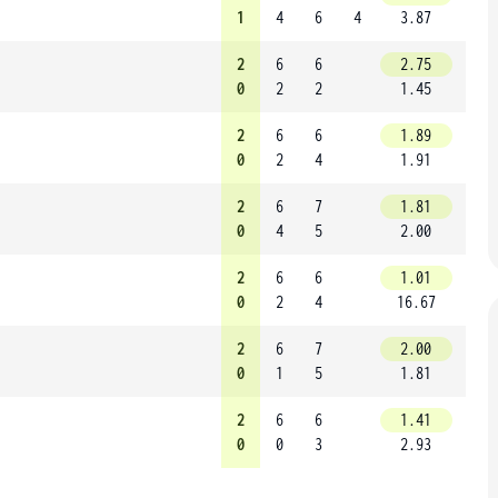
1
4
6
4
3.87
2
6
6
2.75
0
2
2
1.45
2
6
6
1.89
0
2
4
1.91
2
6
7
1.81
0
4
5
2.00
2
6
6
1.01
0
2
4
16.67
2
6
7
2.00
0
1
5
1.81
2
6
6
1.41
0
0
3
2.93