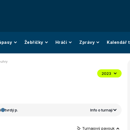
ápasy
Žebříčky
Hráči
Zprávy
Kalendář t
ouhry
2023
i
tvrdý p.
Info o turnaji
Turnajový pavouk