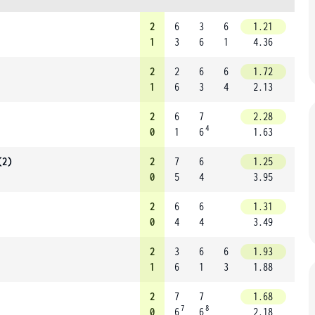
2
6
3
6
1.21
1
3
6
1
4.36
2
2
6
6
1.72
1
6
3
4
2.13
2
6
7
2.28
4
0
1
6
1.63
(2)
2
7
6
1.25
0
5
4
3.95
2
6
6
1.31
0
4
4
3.49
2
3
6
6
1.93
1
6
1
3
1.88
2
7
7
1.68
7
8
0
6
6
2.18