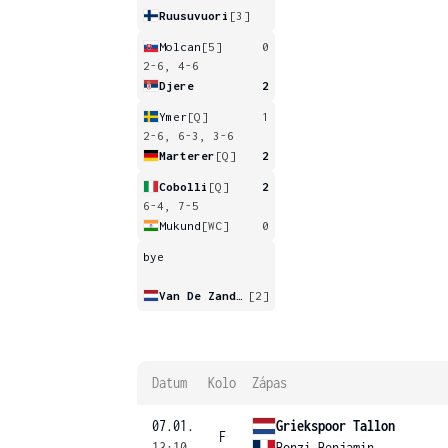
Ruusuvuori
[3]
Molcan
[5]
0
2-6, 4-6
Djere
2
Ymer
[Q]
1
2-6, 6-3, 3-6
Marterer
[Q]
2
Cobolli
[Q]
2
6-4, 7-5
Mukund
[WC]
0
bye
Van De Zandschulp
[2]
Datum
Kolo
Zápas
07.01.
Griekspoor Tallon
F
13:10
Bonzi Benjamin