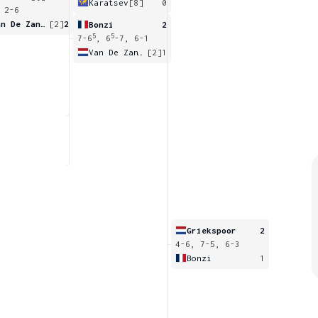
Karatsev
[8]
0
 2-6
Van De Zandschulp
[2]
2
Bonzi
2
5
5
7-6
, 6
-7, 6-1
Van De Zandschulp
[2]
1
Griekspoor
2
4-6, 7-5, 6-3
Bonzi
1