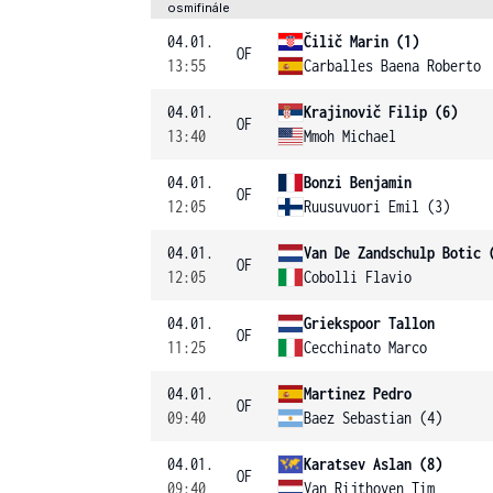
osmifinále
04.01.
Čilič Marin (1)
OF
13:55
Carballes Baena Roberto
04.01.
Krajinovič Filip (6)
OF
13:40
Mmoh Michael
04.01.
Bonzi Benjamin
OF
12:05
Ruusuvuori Emil (3)
04.01.
Van De Zandschulp Botic 
OF
12:05
Cobolli Flavio
04.01.
Griekspoor Tallon
OF
11:25
Cecchinato Marco
04.01.
Martinez Pedro
OF
09:40
Baez Sebastian (4)
04.01.
Karatsev Aslan (8)
OF
09:40
Van Rijthoven Tim