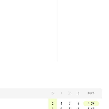
S
1
2
3
Kurs
2
4
7
6
2.28
1
6
5
3
1.66