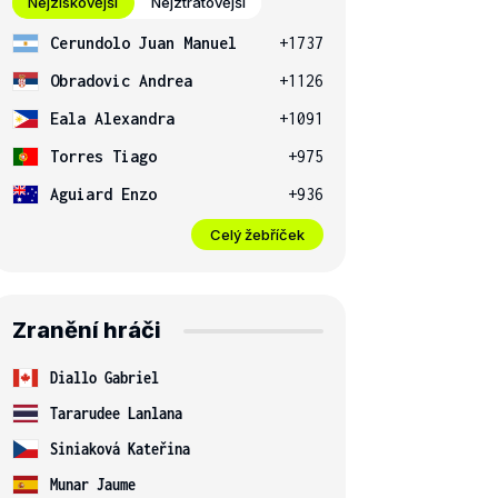
Nejziskovější
Nejztrátovější
Cerundolo Juan Manuel
+1737
Obradovic Andrea
+1126
Eala Alexandra
+1091
Torres Tiago
+975
Aguiard Enzo
+936
Celý žebříček
Zranění hráči
Diallo Gabriel
Tararudee Lanlana
Siniaková Kateřina
Munar Jaume