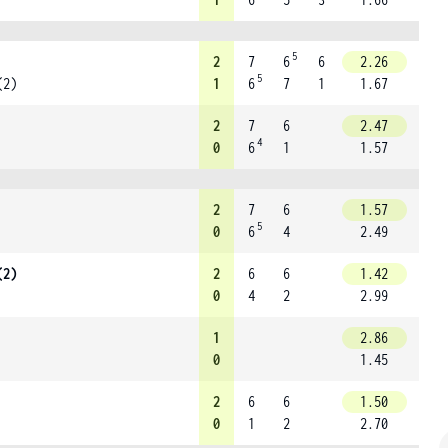
5
2
7
6
6
2.26
5
(2)
1
6
7
1
1.67
2
7
6
2.47
4
0
6
1
1.57
2
7
6
1.57
5
0
6
4
2.49
(2)
2
6
6
1.42
0
4
2
2.99
1
2.86
0
1.45
2
6
6
1.50
0
1
2
2.70