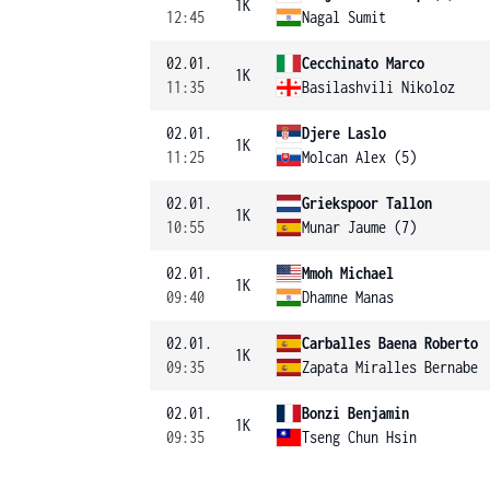
1K
12:45
Nagal Sumit
02.01.
Cecchinato Marco
1K
11:35
Basilashvili Nikoloz
02.01.
Djere Laslo
1K
11:25
Molcan Alex (5)
02.01.
Griekspoor Tallon
1K
10:55
Munar Jaume (7)
02.01.
Mmoh Michael
1K
09:40
Dhamne Manas
02.01.
Carballes Baena Roberto
1K
09:35
Zapata Miralles Bernabe
02.01.
Bonzi Benjamin
1K
09:35
Tseng Chun Hsin