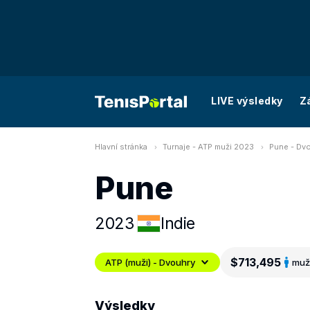
LIVE výsledky
Z
Hlavní stránka
Turnaje - ATP muži 2023
Pune - Dv
Pune
2023
Indie
$713,495
ATP (muži) - Dvouhry
muž
Výsledky