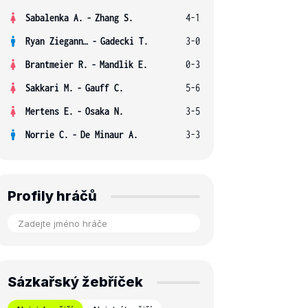
Sabalenka A.
-
Zhang S.
4-1
Ryan Ziegann S.
-
Gadecki T.
3-0
Brantmeier R.
-
Mandlik E.
0-3
Sakkari M.
-
Gauff C.
5-6
Mertens E.
-
Osaka N.
3-5
Norrie C.
-
De Minaur A.
3-3
Profily hráčů
Sázkařský žebříček