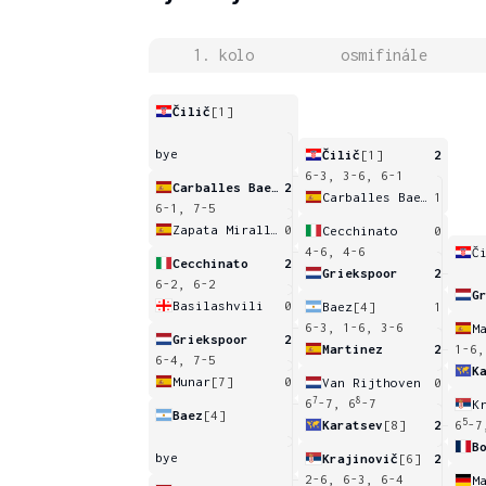
1. kolo
osmifinále
Čilič
[1]
bye
Čilič
[1]
2
6-3, 3-6, 6-1
Carballes Baena
2
Carballes Baena
1
6-1, 7-5
Zapata Miralles
0
Cecchinato
0
4-6, 4-6
Č
Cecchinato
2
Griekspoor
2
6-2, 6-2
G
Basilashvili
0
Baez
[4]
1
6-3, 1-6, 3-6
M
Griekspoor
2
Martinez
2
1-6,
6-4, 7-5
K
Munar
[7]
0
Van Rijthoven
0
7
8
6
-7, 6
-7
K
Baez
[4]
5
Karatsev
[8]
2
6
-7
B
bye
Krajinovič
[6]
2
2-6, 6-3, 6-4
M