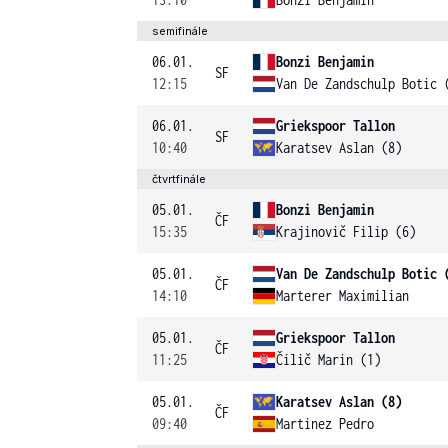
semifinále
06.01.
Bonzi Benjamin
SF
12:15
Van De Zandschulp Botic 
06.01.
Griekspoor Tallon
SF
10:40
Karatsev Aslan (8)
čtvrtfinále
05.01.
Bonzi Benjamin
ČF
15:35
Krajinovič Filip (6)
05.01.
Van De Zandschulp Botic 
ČF
14:10
Marterer Maximilian
05.01.
Griekspoor Tallon
ČF
11:25
Čilič Marin (1)
05.01.
Karatsev Aslan (8)
ČF
09:40
Martinez Pedro