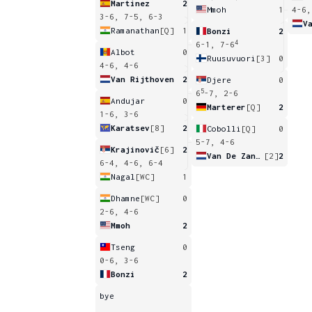
Martinez
2
Mmoh
1
4-6,
3-6, 7-5, 6-3
Ramanathan
[Q]
1
Bonzi
2
4
6-1, 7-6
Albot
0
Ruusuvuori
[3]
0
4-6, 4-6
Van Rijthoven
2
Djere
0
5
6
-7, 2-6
Andujar
0
Marterer
[Q]
2
1-6, 3-6
Karatsev
[8]
2
Cobolli
[Q]
0
5-7, 4-6
Krajinovič
[6]
2
Van De Zandschulp
[2]
2
6-4, 4-6, 6-4
Nagal
[WC]
1
Dhamne
[WC]
0
2-6, 4-6
Mmoh
2
Tseng
0
0-6, 3-6
Bonzi
2
bye