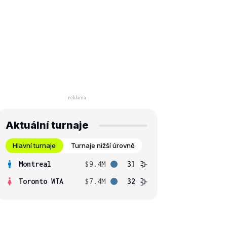
Aktuální turnaje
Hlavní turnaje
Turnaje nižší úrovně
Montreal
$9.4M
31
Toronto WTA
$7.4M
32