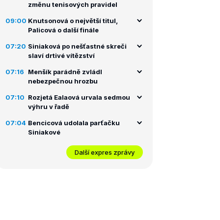
změnu tenisových pravidel
09:00
Knutsonová o největší titul,
Palicová o další finále
07:20
Siniaková po nešťastné skreči
slaví drtivé vítězství
07:16
Menšík parádně zvládl
nebezpečnou hrozbu
07:10
Rozjetá Ealaová urvala sedmou
výhru v řadě
07:04
Bencicová udolala parťačku
Siniakové
Další expres zprávy