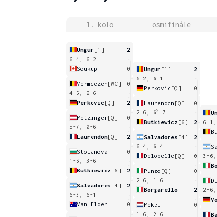
1. kolo
osmifinále
Ungur
[1]
2
6-4, 6-2
Soukup
0
Ungur
[1]
2
6-2, 6-1
Vermoezen
[WC]
0
Perkovic
[Q]
0
4-6, 2-6
Perkovic
[Q]
2
Laurendon
[Q]
0
2
2-6, 6
-7
U
Metzinger
[Q]
0
Butkiewicz
[6]
2
6-1,
5-7, 0-6
B
Laurendon
[Q]
2
Salvadores
[4]
2
6-4, 6-4
S
Stoianova
0
Delobelle
[Q]
0
3-6,
1-6, 3-6
B
Butkiewicz
[6]
2
Punzo
[Q]
0
2-6, 1-6
D
Salvadores
[4]
2
Borgarello
2
2-6,
6-3, 6-1
Van Elden
0
Mekel
0
1-6, 2-6
B