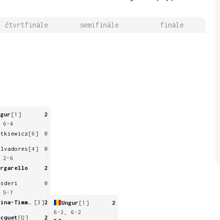
čtvrtfinále
semifinále
finále
ngur
[1]
2
 6-4
utkiewicz
[6]
0
alvadores
[4]
0
 2-6
orgarello
2
isderi
0
 5-7
Voina-Timmerbeil
[3]
2
Ungur
[1]
2
6-3, 6-2
acquet
[Q]
2