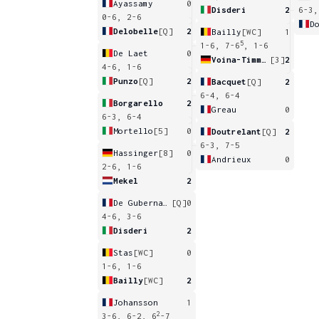
Ayassamy
0
Disderi
2
6-3,
0-6, 2-6
D
Delobelle
[Q]
2
Bailly
[WC]
1
5
1-6, 7-6
, 1-6
De Laet
0
Voina-Timmerbeil
[3]
2
4-6, 1-6
Punzo
[Q]
2
Bacquet
[Q]
2
6-4, 6-4
Borgarello
2
Greau
0
6-3, 6-4
Mortello
[5]
0
Doutrelant
[Q]
2
6-3, 7-5
Hassinger
[8]
0
Andrieux
0
2-6, 1-6
Mekel
2
De Gubernatis
[Q]
0
4-6, 3-6
Disderi
2
Stas
[WC]
0
1-6, 1-6
Bailly
[WC]
2
Johansson
1
2
3-6, 6-2, 6
-7