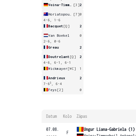
Voina-Timmerbeil
[3]
2
Horiatopoulos
[7]
0
4-6, 1-6
Bacquet
[Q]
2
Van Boekel
0
2-6, 0-6
Greau
2
Doutrelant
[Q]
2
4-6, 6-1, 6-1
Wickmayer
[WC]
1
Andrieux
2
3
7-6
, 6-4
Feys
[2]
0
Datum
Kolo
Zápas
07.08.
Ungur Liana-Gabriela (1)
F
--:--
Voina-Timmerbeil Antonel