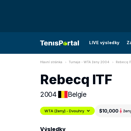
LIVE výsledky
Z
Hlavní stránka
Turnaje - WTA ženy 2004
Rebecq I
Rebecq ITF
2004
Belgie
$10,000
WTA (ženy) - Dvouhry
žen
Výsledky