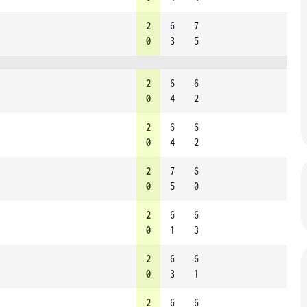
2
6
7
0
3
5
2
6
6
0
4
2
2
6
6
0
4
2
2
7
6
0
5
0
2
6
6
0
1
3
2
6
6
0
3
1
2
6
6