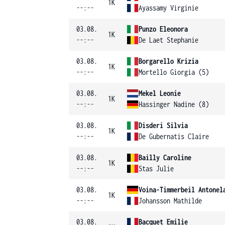
1K
--:--
Ayassamy Virginie
03.08.
Punzo Eleonora
1K
--:--
De Laet Stephanie
03.08.
Borgarello Krizia
1K
--:--
Mortello Giorgia (5)
03.08.
Mekel Leonie
1K
--:--
Hassinger Nadine (8)
03.08.
Disderi Silvia
1K
--:--
De Gubernatis Claire
03.08.
Bailly Caroline
1K
--:--
Stas Julie
03.08.
Voina-Timmerbeil Antonel
1K
--:--
Johansson Mathilde
03.08.
Bacquet Emilie