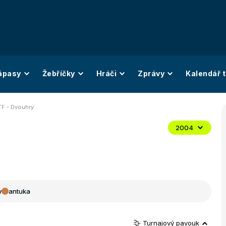
ápasy
Žebříčky
Hráči
Zprávy
Kalendář t
TF - Dvouhry
2004
y
antuka
Turnajový pavouk