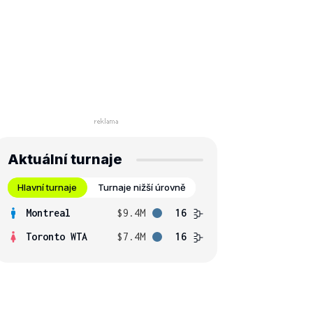
Aktuální turnaje
Hlavní turnaje
Turnaje nižší úrovně
Montreal
$9.4M
16
Toronto WTA
$7.4M
16