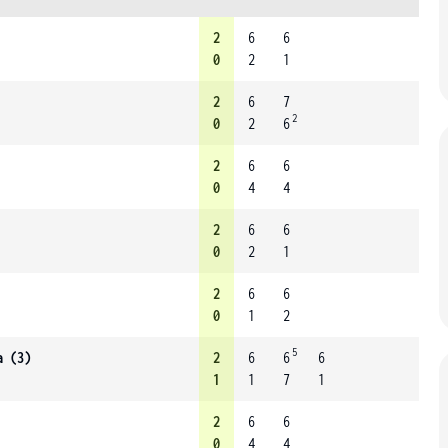
2
6
6
0
2
1
2
6
7
2
0
2
6
2
6
6
0
4
4
2
6
6
0
2
1
2
6
6
0
1
2
5
a (3)
2
6
6
6
1
1
7
1
2
6
6
0
4
4