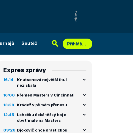
urnajů
Soutěž
Přihlášení
Expres zprávy
16:14
Knutsonová největší titul
nezískala
16:00
Přehled Masters v Cincinnati
13:29
Krádež v přímém přenosu
12:45
Lehečku čeká těžký boj o
čtvrtfinále na Masters
09:26
Djokovič chce drastickou