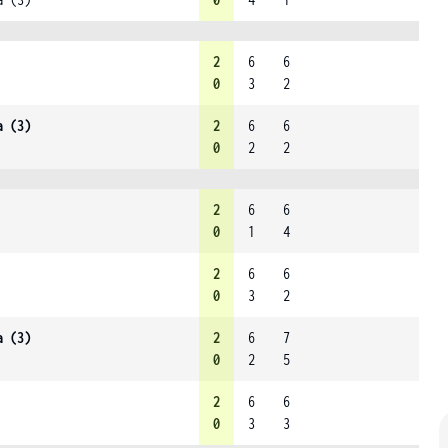
2
6
6
0
3
2
a (3)
2
6
6
0
2
2
2
6
6
0
1
4
2
6
6
0
3
2
a (3)
2
6
7
0
2
5
2
6
6
0
3
3