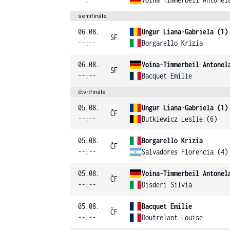
semifinále
06.08.
Ungur Liana-Gabriela (1)
SF
--:--
Borgarello Krizia
06.08.
Voina-Timmerbeil Antonel
SF
--:--
Bacquet Emilie
čtvrtfinále
05.08.
Ungur Liana-Gabriela (1)
ČF
--:--
Butkiewicz Leslie (6)
05.08.
Borgarello Krizia
ČF
--:--
Salvadores Florencia (4)
05.08.
Voina-Timmerbeil Antonel
ČF
--:--
Disderi Silvia
05.08.
Bacquet Emilie
ČF
--:--
Doutrelant Louise