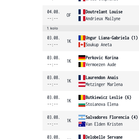
04.08.
Doutrelant Louise
OF
--:--
Andrieux Mailyne
1. kolo
03.08.
Ungur Liana-Gabriela (1)
1K
--:--
Soukup Aneta
03.08.
Perkovic Korina
1K
--:--
Vermoezen Aude
03.08.
Laurendon Anais
1K
--:--
Metzinger Marlena
03.08.
Butkiewicz Leslie (6)
1K
--:--
Stoianova Elena
03.08.
Salvadores Florencia (4)
1K
--:--
Van Elden Kristen
03.08.
Delobelle Servane