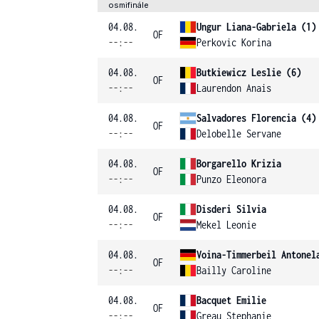
osmifinále
04.08.
Ungur Liana-Gabriela (1)
OF
--:--
Perkovic Korina
04.08.
Butkiewicz Leslie (6)
OF
--:--
Laurendon Anais
04.08.
Salvadores Florencia (4)
OF
--:--
Delobelle Servane
04.08.
Borgarello Krizia
OF
--:--
Punzo Eleonora
04.08.
Disderi Silvia
OF
--:--
Mekel Leonie
04.08.
Voina-Timmerbeil Antonel
OF
--:--
Bailly Caroline
04.08.
Bacquet Emilie
OF
--:--
Greau Stephanie