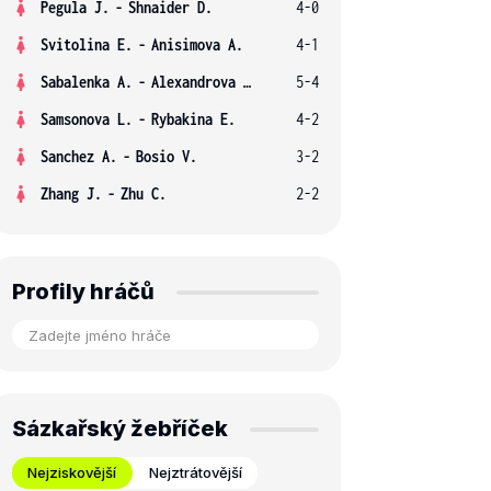
Pegula J.
-
Shnaider D.
4-0
Svitolina E.
-
Anisimova A.
4-1
Sabalenka A.
-
Alexandrova E.
5-4
Samsonova L.
-
Rybakina E.
4-2
Sanchez A.
-
Bosio V.
3-2
Zhang J.
-
Zhu C.
2-2
Profily hráčů
Sázkařský žebříček
Nejziskovější
Nejztrátovější