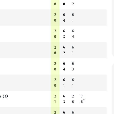
0
0
2
2
6
6
0
4
1
2
6
6
0
3
4
2
6
6
0
2
1
2
6
6
0
4
3
2
6
6
0
1
1
a (3)
2
6
2
7
2
1
3
6
6
2
6
6