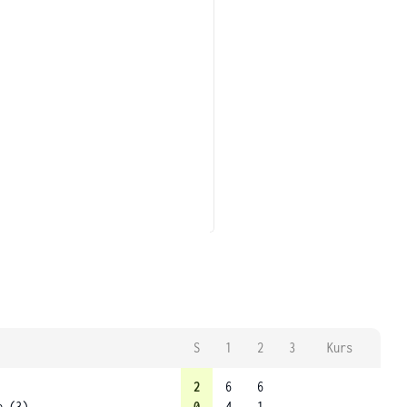
S
1
2
3
Kurs
2
6
6
a (3)
0
4
1