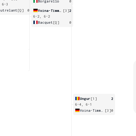
Borgarello
0
 6-3
outrelant
[Q]
0
Voina-Timmerbeil
[3]
2
6-2, 6-2
Bacquet
[Q]
0
Ungur
[1]
2
6-4, 6-1
Voina-Timmerbeil
[3]
0