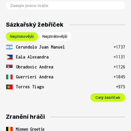
Sázkařský žebříček
Nejziskovější
Nejztrátovější
Cerundolo Juan Manuel
+1737
Eala Alexandra
+1131
Obradovic Andrea
+1126
Guerrieri Andrea
+1045
Torres Tiago
+975
Celý žebříček
Zranění hráči
Minnen Greetje