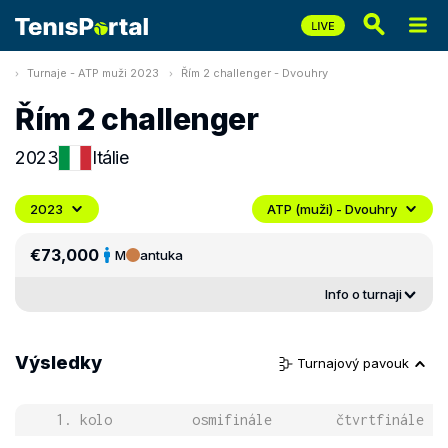
Turnaje - ATP muži 2023
Řím 2 challenger - Dvouhry
Řím 2 challenger
2023
Itálie
2023
ATP (muži) - Dvouhry
€73,000
M
antuka
Info o turnaji
Výsledky
Turnajový pavouk
1. kolo
osmifinále
čtvrtfinále