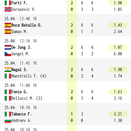
Forti F.
2
6
6
1.90
Durasovic V.
0
3
3
1.85
25.04.
12:40
1K
Roca Batalla O.
2
6
6
1.43
Damas M.
0
1
1
2.64
25.04.
12:10
1K
De Jong J.
2
6
6
1.07
Gengel M.
0
3
2
6.80
25.04.
11:45
1K
Nagal S.
2
6
6
1.98
Maestrelli F. (4)
0
2
4
1.74
25.04.
11:00
1K
Fonio G.
2
6
6
1.63
Bellucci M. (3)
0
3
4
2.16
25.04.
10:10
1K
Tabacco F.
1
3
3.21
Andreev A.
0
0
1.30
25.04.
10:10
1K