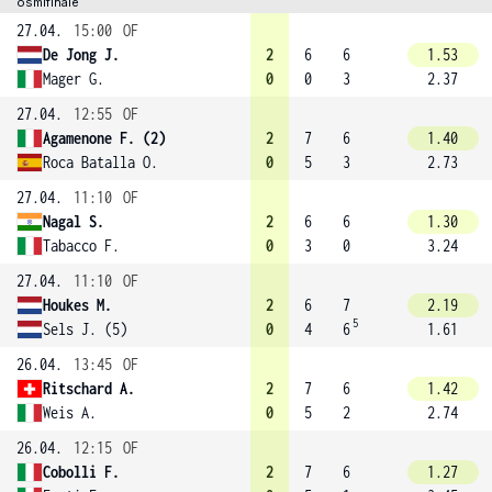
osmifinále
27.04.
15:00
OF
De Jong J.
2
6
6
1.53
Mager G.
0
0
3
2.37
27.04.
12:55
OF
Agamenone F. (2)
2
7
6
1.40
Roca Batalla O.
0
5
3
2.73
27.04.
11:10
OF
Nagal S.
2
6
6
1.30
Tabacco F.
0
3
0
3.24
27.04.
11:10
OF
Houkes M.
2
6
7
2.19
5
Sels J. (5)
0
4
6
1.61
26.04.
13:45
OF
Ritschard A.
2
7
6
1.42
Weis A.
0
5
2
2.74
26.04.
12:15
OF
Cobolli F.
2
7
6
1.27