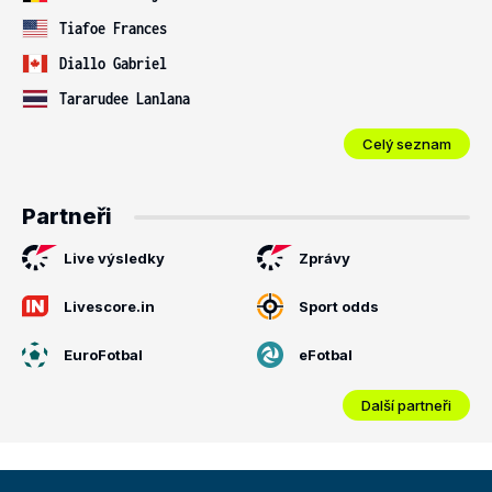
Tiafoe Frances
Diallo Gabriel
Tararudee Lanlana
Celý seznam
Partneři
Live výsledky
Zprávy
Livescore.in
Sport odds
EuroFotbal
eFotbal
Další partneři