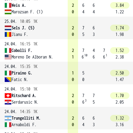
Weis A.
2
6
6
3.84
Marozsan F. (1)
0
4
4
1.22
25.04.
10:05
1K
Sels J. (5)
2
7
6
1.74
Jianu F.
0
5
3
1.98
24.04.
16:15
1K
Cobolli F.
2
7
4
7
1.52
10
1
Moreno De Alboran N.
1
6
6
6
2.38
24.04.
15:35
1K
Piraino G.
1
5
2.50
Fatic N.
0
0
1.47
24.04.
15:10
1K
Ritschard A.
2
7
7
1.70
3
Serdarusic N.
0
6
5
2.05
24.04.
14:35
1K
Trungelliti M.
2
6
6
1.32
Arnaboldi F.
0
4
3
3.16