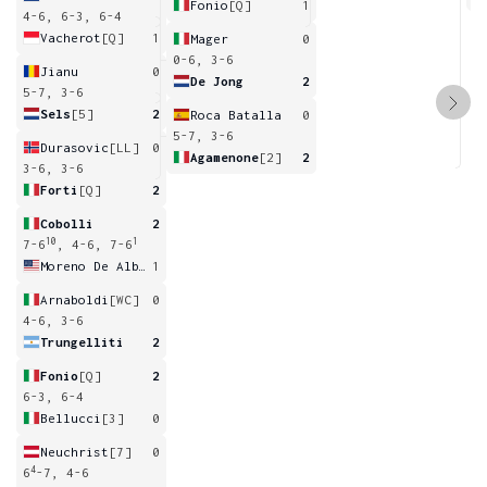
Fonio
[Q]
1
4-6, 6-3, 6-4
Vacherot
[Q]
1
Mager
0
0-6, 3-6
Jianu
0
De Jong
2
5-7, 3-6
Sels
[5]
2
Roca Batalla
0
5-7, 3-6
Durasovic
[LL]
0
Agamenone
[2]
2
3-6, 3-6
Forti
[Q]
2
Cobolli
2
10
1
7-6
, 4-6, 7-6
Moreno De Alboran
1
Arnaboldi
[WC]
0
4-6, 3-6
Trungelliti
2
Fonio
[Q]
2
6-3, 6-4
Bellucci
[3]
0
Neuchrist
[7]
0
4
6
-7, 4-6