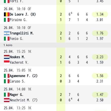
Forti F.
0
5
1
3.45
26.04.
10:10
OF
6
De Loore J. (8)
2
6
6
6
1.34
Piraino G.
1
7
1
4
3.01
26.04.
10:10
OF
Trungelliti M.
2
2
6
6
1.76
Fonio G.
1
6
1
2
1.97
1. kolo
25.04.
15:25
1K
Houkes M.
2
4
6
6
2.23
Vacherot V.
1
6
3
4
1.59
25.04.
15:05
1K
Agamenone F. (2)
2
6
6
1.56
Caruso S.
0
3
4
2.31
25.04.
14:00
1K
Mager G.
2
7
6
1.47
4
Neuchrist M. (7)
0
6
4
2.50
25.04.
13:25
1K