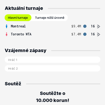
Aktuální turnaje
Hlavní turnaje
Turnaje nižší úrovně
Montreal
$9.4M
16
Toronto WTA
$7.4M
16
Vzájemné zápasy
Soutěž
Soutěžte o
10.000 korun!