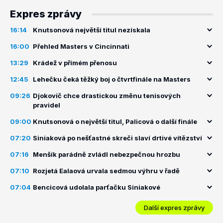
Expres zprávy
16:14
Knutsonová největší titul nezískala
16:00
Přehled Masters v Cincinnati
13:29
Krádež v přímém přenosu
12:45
Lehečku čeká těžký boj o čtvrtfinále na Masters
09:26
Djokovič chce drastickou změnu tenisových
pravidel
09:00
Knutsonová o největší titul, Palicová o další finále
07:20
Siniaková po nešťastné skreči slaví drtivé vítězství
07:16
Menšík parádně zvládl nebezpečnou hrozbu
07:10
Rozjetá Ealaová urvala sedmou výhru v řadě
07:04
Bencicová udolala parťačku Siniakové
Další expres zprávy