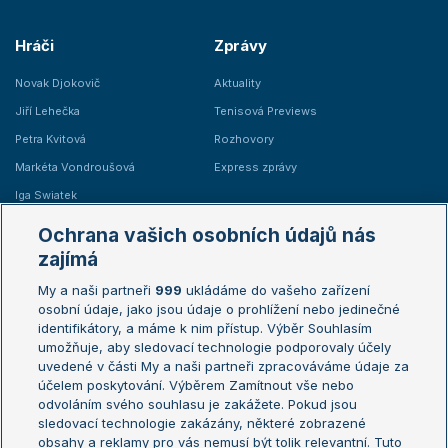
Hráči
Zprávy
Novak Djokovič
Aktuality
Jiří Lehečka
Tenisová Previews
Petra Kvitová
Rozhovory
Markéta Vondroušová
Express zprávy
Iga Swiatek
Marie Bouzková
Ochrana vašich osobních údajů nás
Žebříčky
Kalendář turnajů
zajímá
My a naši partneři
999
ukládáme do vašeho zařízení
Žebříček ATP (muži)
Australian Open
osobní údaje, jako jsou údaje o prohlížení nebo jedinečné
Žebříček WTA (ženy)
French Open
identifikátory, a máme k nim přístup. Výběr Souhlasím
umožňuje, aby sledovací technologie podporovaly účely
Sázkařský žebříček
Wimbledon
uvedené v části My a naši partneři zpracováváme údaje za
US Open
účelem poskytování. Výběrem Zamítnout vše nebo
odvoláním svého souhlasu je zakážete. Pokud jsou
Turnaj mistrů
sledovací technologie zakázány, některé zobrazené
Turnaj mistryň
obsahy a reklamy pro vás nemusí být tolik relevantní. Tuto