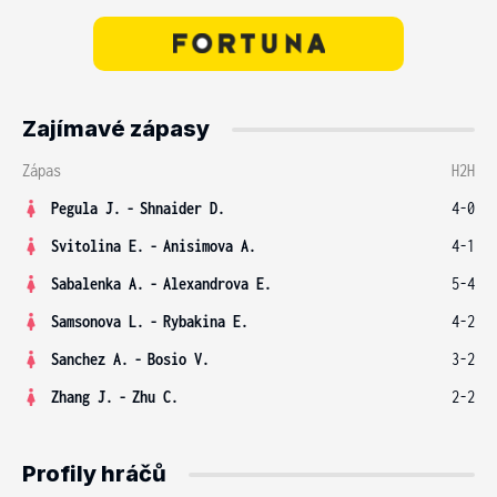
Zajímavé zápasy
Zápas
H2H
Pegula J.
-
Shnaider D.
4-0
Svitolina E.
-
Anisimova A.
4-1
Sabalenka A.
-
Alexandrova E.
5-4
Samsonova L.
-
Rybakina E.
4-2
Sanchez A.
-
Bosio V.
3-2
Zhang J.
-
Zhu C.
2-2
Profily hráčů