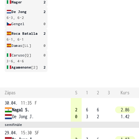
Mager
2
De Jong
2
6-3, 6-2
Gengel
0
Roca Batalla
2
6-1, 6-1
Damas
[LL]
0
Caruso
[Q]
0
3-6, 4-6
Agamenone
[2]
2
Zápas
S
1
2
3
Kurs
30.04.
11:35
F
Nagal S.
2
6
6
2.86
De Jong J.
0
3
2
1.42
semifinále
29.04.
15:30
SF