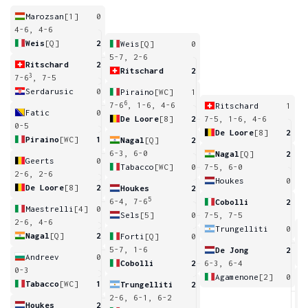
Marozsan
[1]
0
4-6, 4-6
Weis
[Q]
2
Weis
[Q]
0
5-7, 2-6
Ritschard
2
Ritschard
2
3
7-6
, 7-5
Serdarusic
0
Piraino
[WC]
1
6
7-6
, 1-6, 4-6
Ritschard
1
Fatic
0
De Loore
[8]
2
7-5, 1-6, 4-6
0-5
De Loore
[8]
2
Piraino
[WC]
1
Nagal
[Q]
2
6-3, 6-0
Nagal
[Q]
2
Geerts
0
Tabacco
[WC]
0
7-5, 6-0
2-6, 2-6
Houkes
0
De Loore
[8]
2
Houkes
2
5
6-4, 7-6
Cobolli
2
Maestrelli
[4]
0
Sels
[5]
0
7-5, 7-5
2-6, 4-6
Trungelliti
0
Nagal
[Q]
2
Forti
[Q]
0
6
5-7, 1-6
De Jong
2
Andreev
0
Cobolli
2
6-3, 6-4
0-3
Agamenone
[2]
0
Tabacco
[WC]
1
Trungelliti
2
5
2-6, 6-1, 6-2
Houkes
2