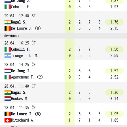
De Jong J.
2
7
6
1.87
Cobolli F.
0
5
3
1.93
29.04.
12:40
SF
Nagal S.
2
2
7
6
1.70
De Loore J. (8)
1
6
5
4
2.15
čtvrtfinále
28.04.
16:25
ČF
Cobolli F.
2
7
7
1.50
Trungelliti M.
0
5
5
2.59
28.04.
14:25
ČF
De Jong J.
2
6
6
1.52
Agamenone F. (2)
0
3
4
2.52
28.04.
11:40
ČF
Nagal S.
2
7
6
1.36
Houkes M.
0
5
0
3.14
28.04.
11:35
ČF
De Loore J. (8)
2
5
6
6
1.95
Ritschard A.
1
7
1
4
1.85