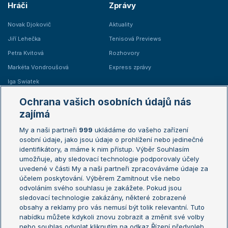
Hráči
Zprávy
Novak Djokovič
Aktuality
Jiří Lehečka
Tenisová Previews
Petra Kvitová
Rozhovory
Markéta Vondroušová
Express zprávy
Iga Swiatek
Marie Bouzková
Ochrana vašich osobních údajů nás
Žebříčky
Kalendář turnajů
zajímá
My a naši partneři
999
ukládáme do vašeho zařízení
Žebříček ATP (muži)
Australian Open
osobní údaje, jako jsou údaje o prohlížení nebo jedinečné
Žebříček WTA (ženy)
French Open
identifikátory, a máme k nim přístup. Výběr Souhlasím
umožňuje, aby sledovací technologie podporovaly účely
Sázkařský žebříček
Wimbledon
uvedené v části My a naši partneři zpracováváme údaje za
US Open
účelem poskytování. Výběrem Zamítnout vše nebo
odvoláním svého souhlasu je zakážete. Pokud jsou
Turnaj mistrů
sledovací technologie zakázány, některé zobrazené
Turnaj mistryň
obsahy a reklamy pro vás nemusí být tolik relevantní. Tuto
Aktualní trendy
nabídku můžete kdykoli znovu zobrazit a změnit své volby
nebo souhlas odvolat kliknutím na odkaz Řízení předvoleb