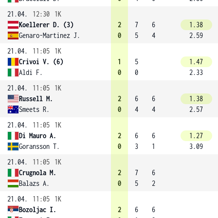
21.04.
12:30
1K
Koellerer D. (3)
2
7
6
1.38
Genaro-Martinez J.
0
5
4
2.59
21.04.
11:05
1K
Crivoi V. (6)
1
5
1.47
Aldi F.
0
0
2.33
21.04.
11:05
1K
Russell M.
2
6
6
1.38
Smeets R.
0
4
4
2.57
21.04.
11:05
1K
Di Mauro A.
2
6
6
1.27
Goransson T.
0
3
1
3.09
21.04.
11:05
1K
Crugnola M.
2
7
6
Balazs A.
0
5
2
21.04.
11:05
1K
Bozoljac I.
2
6
6