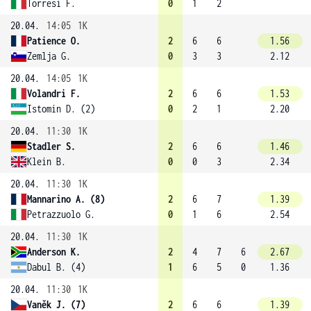
Torresi F.
0
1
2
20.04.
14:05
1K
Patience O.
2
6
6
1.56
Zemlja G.
0
3
3
2.12
20.04.
14:05
1K
Volandri F.
2
6
6
1.53
Istomin D. (2)
0
2
1
2.20
20.04.
11:30
1K
Stadler S.
2
6
6
1.46
Klein B.
0
0
3
2.34
20.04.
11:30
1K
Mannarino A. (8)
2
6
7
1.39
Petrazzuolo G.
0
1
6
2.54
20.04.
11:30
1K
Anderson K.
2
4
7
6
2.67
Dabul B. (4)
1
6
5
0
1.36
20.04.
11:30
1K
Vaněk J. (7)
2
6
6
1.39