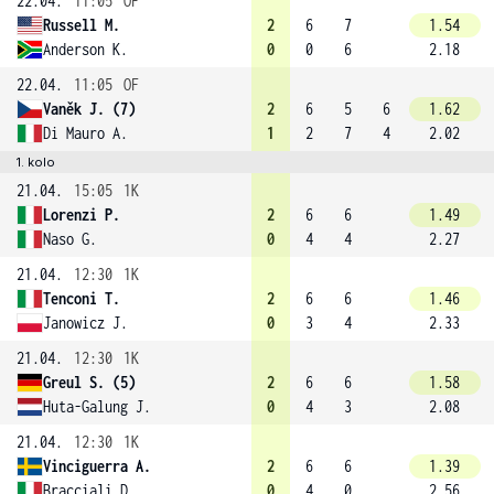
22.04.
11:05
OF
Russell M.
2
6
7
1.54
Anderson K.
0
0
6
2.18
22.04.
11:05
OF
Vaněk J. (7)
2
6
5
6
1.62
Di Mauro A.
1
2
7
4
2.02
1. kolo
21.04.
15:05
1K
Lorenzi P.
2
6
6
1.49
Naso G.
0
4
4
2.27
21.04.
12:30
1K
Tenconi T.
2
6
6
1.46
Janowicz J.
0
3
4
2.33
21.04.
12:30
1K
Greul S. (5)
2
6
6
1.58
Huta-Galung J.
0
4
3
2.08
21.04.
12:30
1K
Vinciguerra A.
2
6
6
1.39
Bracciali D.
0
4
0
2.56