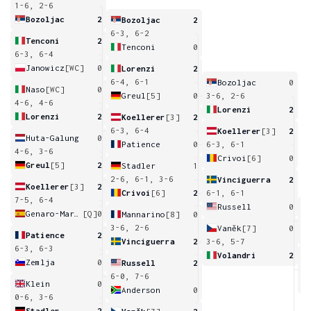
1-6, 2-6
Bozoljac
2
Bozoljac
2
6-3, 6-2
Tenconi
2
Tenconi
0
6-3, 6-4
Janowicz
[WC]
0
Lorenzi
2
6-4, 6-1
Bozoljac
0
Naso
[WC]
0
Greul
[5]
0
3-6, 2-6
4-6, 4-6
Lorenzi
2
Lorenzi
2
Koellerer
[3]
2
6-3, 6-4
Koellerer
[3]
2
Huta-Galung
0
Patience
0
6-3, 6-1
4-6, 3-6
Crivoi
[6]
0
Greul
[5]
2
Stadler
1
2-6, 6-1, 3-6
Vinciguerra
2
Koellerer
[3]
2
Crivoi
[6]
2
6-1, 6-1
7-5, 6-4
Russell
0
Genaro-Martinez
[Q]
0
Mannarino
[8]
0
2
3-6, 2-6
Vaněk
[7]
0
Patience
2
Vinciguerra
2
3-6, 5-7
6-3, 6-3
Volandri
2
Zemlja
0
Russell
2
6
6-0, 7-6
Klein
0
Anderson
0
0-6, 3-6
Stadler
2