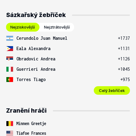
Sázkařský žebříček
Nejziskovější
Nejztrátovější
Cerundolo Juan Manuel
+1737
Eala Alexandra
+1131
Obradovic Andrea
+1126
Guerrieri Andrea
+1045
Torres Tiago
+975
Celý žebříček
Zranění hráči
Minnen Greetje
Tiafoe Frances