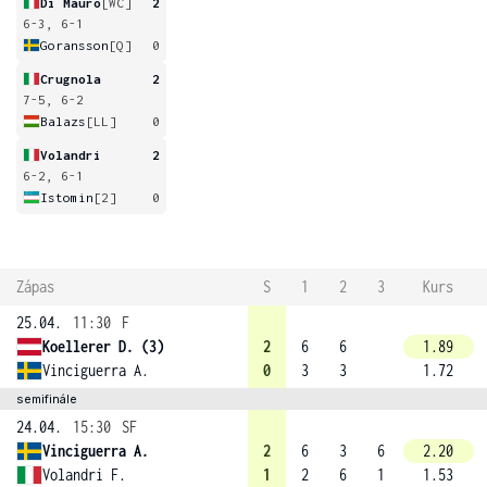
Di Mauro
[WC]
2
6-3, 6-1
Goransson
[Q]
0
Crugnola
2
7-5, 6-2
Balazs
[LL]
0
Volandri
2
6-2, 6-1
Istomin
[2]
0
Zápas
S
1
2
3
Kurs
25.04.
11:30
F
Koellerer D. (3)
2
6
6
1.89
Vinciguerra A.
0
3
3
1.72
semifinále
24.04.
15:30
SF
Vinciguerra A.
2
6
3
6
2.20
Volandri F.
1
2
6
1
1.53