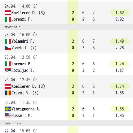
24.04.
14:00
SF
Koellerer D. (3)
2
6
7
1.62
Lorenzi P.
0
2
6
2.02
čtvrtfinále
23.04.
16:00
ČF
Volandri F.
2
6
7
1.49
Vaněk J. (7)
0
3
5
2.28
23.04.
12:50
ČF
Lorenzi P.
2
6
6
1.74
Bozoljac I.
0
3
2
1.87
23.04.
12:45
ČF
Koellerer D. (3)
2
6
6
1.74
Crivoi V. (6)
0
3
1
1.86
23.04.
11:35
ČF
Vinciguerra A.
2
6
6
1.68
Russell M.
0
1
1
1.95
osmifinále
22.04.
15:05
OF