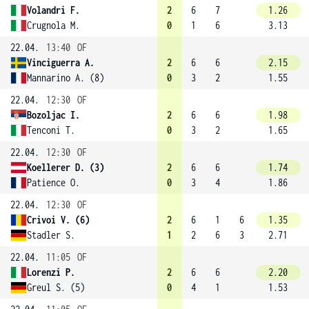
Volandri F.
2
6
7
1.26
Crugnola M.
0
1
6
3.13
22.04.
13:40
OF
Vinciguerra A.
2
6
6
2.15
Mannarino A. (8)
0
3
2
1.55
22.04.
12:30
OF
Bozoljac I.
2
6
6
1.98
Tenconi T.
0
3
2
1.65
22.04.
12:30
OF
Koellerer D. (3)
2
6
6
1.74
Patience O.
0
3
4
1.86
22.04.
12:30
OF
Crivoi V. (6)
2
6
1
6
1.35
Stadler S.
1
2
6
3
2.71
22.04.
11:05
OF
Lorenzi P.
2
6
6
2.20
Greul S. (5)
0
4
1
1.53