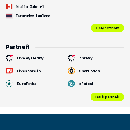
Diallo Gabriel
Tararudee Lanlana
Celý seznam
Partneři
Live výsledky
Zprávy
Livescore.in
Sport odds
EuroFotbal
eFotbal
Další partneři