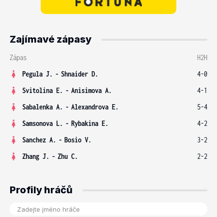
Zajímavé zápasy
Zápas
H2H
Pegula J.
-
Shnaider D.
4-0
Svitolina E.
-
Anisimova A.
4-1
Sabalenka A.
-
Alexandrova E.
5-4
Samsonova L.
-
Rybakina E.
4-2
Sanchez A.
-
Bosio V.
3-2
Zhang J.
-
Zhu C.
2-2
Profily hráčů