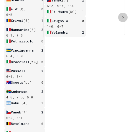
Vaněk
[7]
2
6-2, 5-7, 6-4
Aldi
[Q]
0
Di Mauro
[WC]
1
0-5
Crivoi
[6]
1
Crugnola
0
1-6, 6-7
Mannarino
[8]
2
Volandri
2
6-1, 7-6
Petrazzuolo
0
Vinciguerra
2
6-4, 6-0
Bracciali
[WC]
0
Russell
2
6-4, 6-4
Smeets
[LL]
0
Anderson
2
4-6, 7-5, 6-0
Dabul
[4]
1
Vaněk
[7]
2
6-2, 6-1
Bemelmans
0