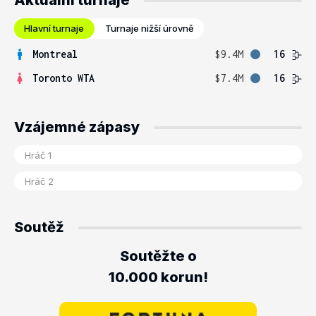
Aktuální turnaje
Hlavní turnaje
Turnaje nižší úrovně
Montreal
$9.4M
16
Toronto WTA
$7.4M
16
Vzájemné zápasy
Soutěž
Soutěžte o
10.000 korun!