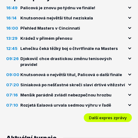
16:49
Palicová je znovu po týdnu ve finále!
16:14
Knutsonová největší titul nezískala
16:00
Přehled Masters v Cincinnati
13:29
Krádež v přímém přenosu
12:45
Lehečku čeká těžký boj o čtvrtfinále na Masters
09:26
Djokovič chce drastickou změnu tenisových
pravidel
09:00
Knutsonová o největší titul, Palicová o další finále
07:20
Siniaková po nešťastné skreči slaví drtivé vítězství
07:16
Menšík parádně zvládl nebezpečnou hrozbu
07:10
Rozjetá Ealaová urvala sedmou výhru v řadě
Další expres zprávy