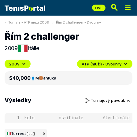
Turnaje - ATP muži 2009
Řím 2 challenger - Dvouhry
Řím 2 challenger
2009
Itálie
2009
ATP (muži) - Dvouhry
$40,000
M
antuka
Výsledky
Turnajový pavouk
1. kolo
osmifinále
čtvrtfinále
Torresi
[LL]
0