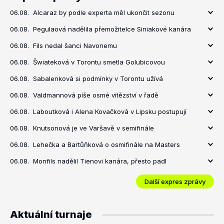
06.08.
Alcaraz by podle experta měl ukončit sezonu
06.08.
Pegulaová nadělila přemožitelce Siniakové kanára
06.08.
Fils nedal šanci Navonemu
06.08.
Šwiateková v Torontu smetla Golubicovou
06.08.
Sabalenková si podmínky v Torontu užívá
06.08.
Valdmannová píše osmé vítězství v řadě
06.08.
Laboutková i Alena Kovačková v Lipsku postupují
06.08.
Knutsonová je ve Varšavě v semifinále
06.08.
Lehečka a Bartůňková o osmifinále na Masters
06.08.
Monfils nadělil Tienovi kanára, přesto padl
Další expres zprávy
Aktuální turnaje