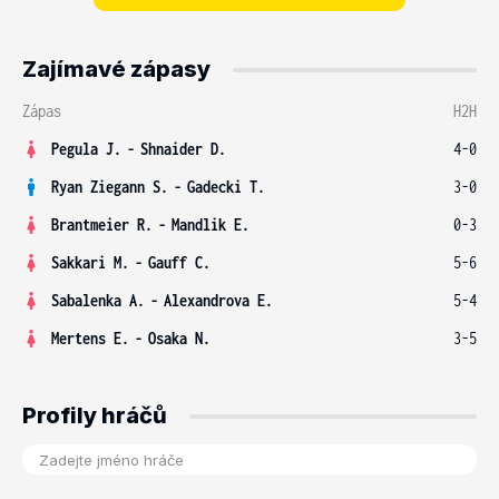
Zajímavé zápasy
Zápas
H2H
Pegula J.
-
Shnaider D.
4-0
Ryan Ziegann S.
-
Gadecki T.
3-0
Brantmeier R.
-
Mandlik E.
0-3
Sakkari M.
-
Gauff C.
5-6
Sabalenka A.
-
Alexandrova E.
5-4
Mertens E.
-
Osaka N.
3-5
Profily hráčů