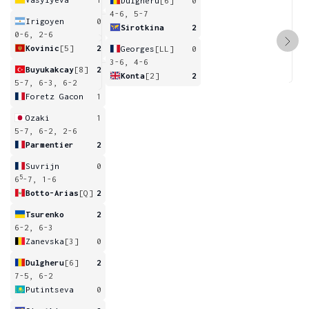
Dulgheru
[6]
0
4-6, 5-7
Irigoyen
0
Sirotkina
2
0-6, 2-6
Kovinic
[5]
2
Georges
[LL]
0
3-6, 4-6
Buyukakcay
[8]
2
Konta
[2]
2
5-7, 6-3, 6-2
Foretz Gacon
1
Ozaki
1
5-7, 6-2, 2-6
Parmentier
2
Suvrijn
0
5
6
-7, 1-6
Botto-Arias
[Q]
2
Tsurenko
2
6-2, 6-3
Zanevska
[3]
0
Dulgheru
[6]
2
7-5, 6-2
Putintseva
0