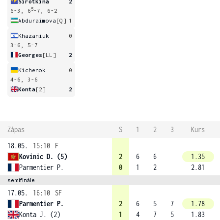
Sirotkina
2
5
6-3, 6
-7, 6-2
Abduraimova
[Q]
1
Khazaniuk
0
3-6, 5-7
Georges
[LL]
2
Kichenok
0
4-6, 3-6
Konta
[2]
2
Zápas
S
1
2
3
Kurs
18.05.
15:10
F
Kovinic D. (5)
2
6
6
1.35
Parmentier P.
0
1
2
2.81
semifinále
17.05.
16:10
SF
Parmentier P.
2
6
5
7
1.78
Konta J. (2)
1
4
7
5
1.83