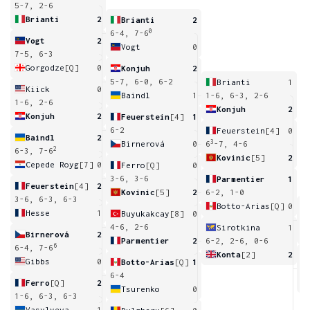
5-7, 2-6
Brianti
2
Brianti
2
0
6-4, 7-6
Vogt
2
Vogt
0
7-5, 6-3
Gorgodze
[Q]
0
Konjuh
2
5-7, 6-0, 6-2
Brianti
1
Kiick
0
Baindl
1
1-6, 6-3, 2-6
1-6, 2-6
Konjuh
2
Konjuh
2
Feuerstein
[4]
1
6-2
Feuerstein
[4]
0
Baindl
2
3
Birnerová
0
6
-7, 4-6
2
6-3, 7-6
Kovinic
[5]
2
Cepede Royg
[7]
0
Ferro
[Q]
0
3-6, 3-6
Parmentier
1
Feuerstein
[4]
2
Kovinic
[5]
2
6-2, 1-0
3-6, 6-3, 6-3
Botto-Arias
[Q]
0
Hesse
1
Buyukakcay
[8]
0
2
4-6, 2-6
Sirotkina
1
Birnerová
2
Parmentier
2
6-2, 2-6, 0-6
6
6-4, 7-6
Konta
[2]
2
Gibbs
0
Botto-Arias
[Q]
1
6
6-4
Ferro
[Q]
2
Tsurenko
0
1-6, 6-3, 6-3
Vasylyeva
1