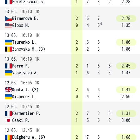
Foretz Gacon S.
1
7
3
2
2.28
13.05.
10:10
1K
Birnerová E.
2
6
7
2.78
6
Gibbs N.
0
4
6
1.35
13.05.
10:10
1K
Tsurenko L.
2
6
6
1.80
Zanevska M. (3)
0
2
3
1.80
13.05.
10:10
1K
Ferro F.
2
1
6
6
2.45
Vasylyeva A.
1
6
3
3
1.47
12.05.
16:05
1K
Konta J. (2)
2
6
6
1.41
Kichenok L.
0
4
3
2.56
12.05.
15:45
1K
Parmentier P.
2
7
2
6
1.31
Ozaki R.
1
5
6
2
3.00
12.05.
13:45
1K
Dulgheru A. (6)
2
7
6
1.68