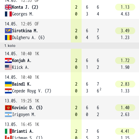
14.05.
12:55
OF
Konta J. (2)
2
6
6
1.13
Georges M.
0
3
4
4.63
14.05.
12:05
OF
Sirotkina M.
2
6
7
3.49
Dulgheru A. (6)
0
4
5
1.23
1. kolo
14.05.
10:40
1K
Konjuh A.
2
6
6
1.72
Kiick A.
0
1
2
1.90
14.05.
10:40
1K
Baindl K.
2
6
7
2.83
2
Cepede Royg V. (7)
0
3
6
1.33
13.05.
19:25
1K
Kovinic D. (5)
2
6
6
1.40
Irigoyen M.
0
0
2
2.63
13.05.
16:45
1K
Brianti A.
2
7
6
4.41
Fichman S. (1)
0
5
2
1.15