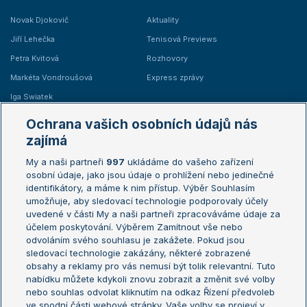
Novak Djokovič
Aktuality
Jiří Lehečka
Tenisová Previews
Petra Kvitová
Rozhovory
Markéta Vondroušová
Express zprávy
Iga Swiatek
Marie Bouzková
Ochrana vašich osobních údajů nás
Žebříčky
Kalendář turnajů
zajímá
My a naši partneři
997
ukládáme do vašeho zařízení
Žebříček ATP (muži)
Australian Open
osobní údaje, jako jsou údaje o prohlížení nebo jedinečné
Žebříček WTA (ženy)
French Open
identifikátory, a máme k nim přístup. Výběr Souhlasím
umožňuje, aby sledovací technologie podporovaly účely
Sázkařský žebříček
Wimbledon
uvedené v části My a naši partneři zpracováváme údaje za
US Open
účelem poskytování. Výběrem Zamítnout vše nebo
odvoláním svého souhlasu je zakážete. Pokud jsou
Turnaj mistrů
sledovací technologie zakázány, některé zobrazené
Turnaj mistryň
obsahy a reklamy pro vás nemusí být tolik relevantní. Tuto
Aktualní trendy
nabídku můžete kdykoli znovu zobrazit a změnit své volby
nebo souhlas odvolat kliknutím na odkaz Řízení předvoleb
ve spodní části webové stránky. Vaše volby se projeví v
Fotbalové přestupy