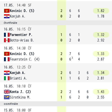
17.05.
14:40
SF
Kovinic D. (5)
2
6
6
1.82
Konjuh A.
0
2
0
1.78
čtvrtfinále
16.05.
16:15
ČF
Parmentier P.
1
6
1
1.32
Botto-Arias B.
0
2
0
2.92
16.05.
14:30
ČF
Kovinic D. (5)
2
7
6
1.33
3
Feuerstein C. (4)
0
6
4
2.87
16.05.
12:25
ČF
Konjuh A.
2
6
3
6
1.34
Brianti A.
1
1
6
2
2.81
16.05.
10:10
ČF
Konta J. (2)
2
2
6
6
1.43
Sirotkina M.
1
6
2
0
2.55
osmifinále
15.05.
18:00
OF