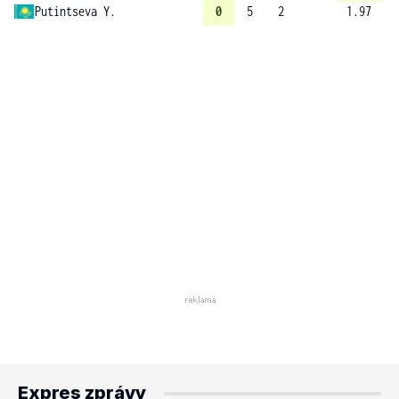
Putintseva Y.
0
5
2
1.97
Expres zprávy