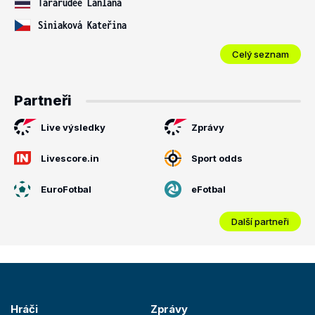
Tararudee Lanlana
Siniaková Kateřina
Celý seznam
Partneři
Live výsledky
Zprávy
Livescore.in
Sport odds
EuroFotbal
eFotbal
Další partneři
Hráči
Zprávy