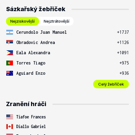
Sázkařský žebříček
Nejziskovější
Nejztrátovější
Cerundolo Juan Manuel
+1737
Obradovic Andrea
+1126
Eala Alexandra
+1091
Torres Tiago
+975
Aguiard Enzo
+936
Celý žebříček
Zranění hráči
Tiafoe Frances
Diallo Gabriel