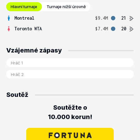
Hlavní turnaje
Turnaje nižší úrovně
Montreal
$9.4M
21
Toronto WTA
$7.4M
20
Vzájemné zápasy
Soutěž
Soutěžte o
10.000 korun!