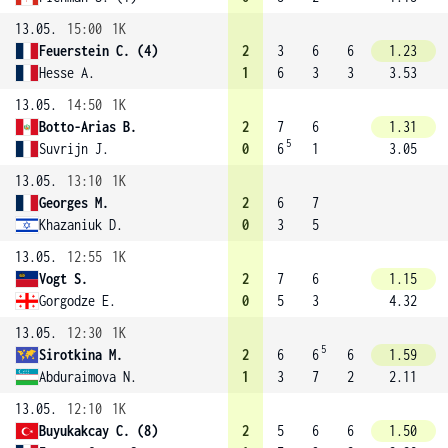
13.05.
15:00
1K
Feuerstein C. (4)
2
3
6
6
1.23
Hesse A.
1
6
3
3
3.53
13.05.
14:50
1K
Botto-Arias B.
2
7
6
1.31
5
Suvrijn J.
0
6
1
3.05
13.05.
13:10
1K
Georges M.
2
6
7
Khazaniuk D.
0
3
5
13.05.
12:55
1K
Vogt S.
2
7
6
1.15
Gorgodze E.
0
5
3
4.32
13.05.
12:30
1K
5
Sirotkina M.
2
6
6
6
1.59
Abduraimova N.
1
3
7
2
2.11
13.05.
12:10
1K
Buyukakcay C. (8)
2
5
6
6
1.50