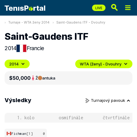
Turnaje - WTA ženy 2014
Saint-Gaudens ITF - Dvouhry
Saint-Gaudens ITF
2014
Francie
2014
WTA (ženy) - Dvouhry
$50,000
Ž
antuka
Výsledky
Turnajový pavouk
1. kolo
osmifinále
čtvrtfinále
Fichman
[1]
0