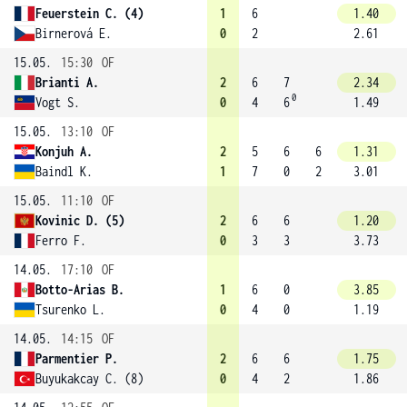
Feuerstein C. (4)
1
6
1.40
Birnerová E.
0
2
2.61
15.05.
15:30
OF
Brianti A.
2
6
7
2.34
0
Vogt S.
0
4
6
1.49
15.05.
13:10
OF
Konjuh A.
2
5
6
6
1.31
Baindl K.
1
7
0
2
3.01
15.05.
11:10
OF
Kovinic D. (5)
2
6
6
1.20
Ferro F.
0
3
3
3.73
14.05.
17:10
OF
Botto-Arias B.
1
6
0
3.85
Tsurenko L.
0
4
0
1.19
14.05.
14:15
OF
Parmentier P.
2
6
6
1.75
Buyukakcay C. (8)
0
4
2
1.86