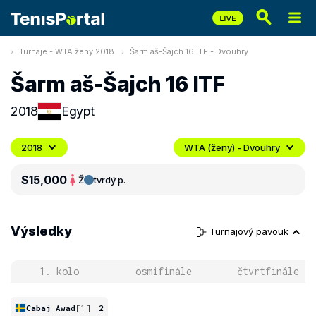
Turnaje - WTA ženy 2018
Šarm aš-Šajch 16 ITF - Dvouhry
Šarm aš-Šajch 16 ITF
2018
Egypt
2018
WTA (ženy) - Dvouhry
$15,000
Ž
tvrdý p.
Výsledky
Turnajový pavouk
1. kolo
osmifinále
čtvrtfinále
Cabaj Awad
[1]
2