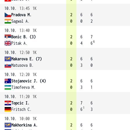
10.10.
13:45
1K
Pradova M.
2
6
6
Sagwal A.
0
0
2
10.10.
13:40
1K
Bonic B. (3)
2
6
7
6
Pitak A.
0
4
6
10.10.
12:50
1K
Makarova E. (7)
2
6
6
Matusova B.
0
3
0
10.10.
12:20
1K
Stojanovic J. (4)
2
6
6
Timofeeva M.
0
3
1
10.10.
11:20
1K
Topcic I.
2
7
6
1
Fritsch C.
0
6
3
10.10.
10:00
1K
Makhorkina A.
2
6
6