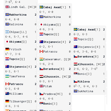
5
7-6
, 6-4
Lindh Gallagher
[WC]
0
Cabaj Awad
[1]
1
6-1, 4-0
Makhorkina
2
Makhorkina
0
6-4, 6-0
Kalinina
0
Akiyama
[Q]
0
4-6, 3-6
Cabaj Awad
[1]
2
Chlpac
[LL]
1
Topcic
[Q]
2
6-2, 6-3
6-4, 5-7, 4-6
Topcic
[Q]
0
Akiyama
[Q]
2
Stojanovic
[4]
2
6-2, 6-1
Stojanovic
[4]
1
Fritsch
0
Patrascu
0
6-4, 3-6, 0-6
1
6
-7, 3-6
Berankova
[8]
2
Topcic
[Q]
2
Easwaramurthi
[Q]
0
1-6, 2-6
Alhussein Abdel Aziz
[WC]
2
Stojanovic
[4]
2
3
Berankova
[8]
2
2-6, 6-2, 7-6
6-3, 6-1
Bonic
[3]
1
Timofeeva
0
Alhussein Abdel Aziz
[WC]
2
6
6-3, 6-1
Miklova
2
Patrascu
2
2
Pitak
0
6
-7, 6-4, 6-3
6-3, 6-0
Sukhotina
1
Williams
0
Pradova
[WC]
0
6
4-6, 4-6
Tilbuerger
[Q]
0
Bonic
[3]
2
4-6, 3-6
Easwaramurthi
[Q]
2