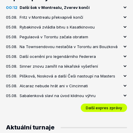
00:12
Další šok v Montrealu, Zverev končí
05.08.
Fritz v Montrealu překvapivě končí
05.08.
Rybakinová zvládla bitvu s Kasatkinovou
05.08.
Pegulaová v Torontu začala obratem
05.08.
Na Townsendovou nestačila v Torontu ani Bouzková
05.08.
Další ocenění pro legendárního Federera
05.08.
Sinner znovu zamířil na lékařské vyšetření
05.08.
Plíšková, Nosková a další Češi nastoupí na Masters
05.08.
Alcaraz nebude hrát ani v Cincinnati
05.08.
Sabalenková slaví na úvod klidnou výhru
Další expres zprávy
Aktuální turnaje