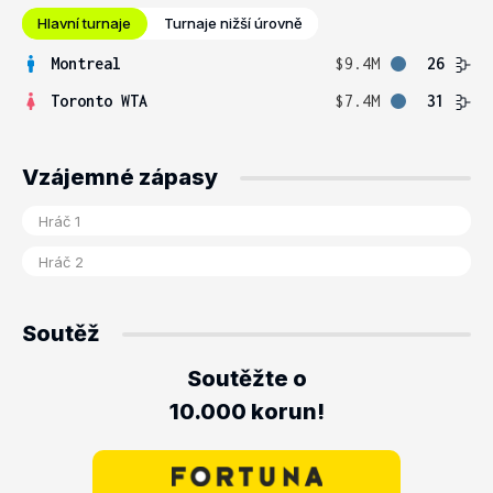
Hlavní turnaje
Turnaje nižší úrovně
Montreal
$9.4M
26
Toronto WTA
$7.4M
31
Vzájemné zápasy
Soutěž
Soutěžte o
10.000 korun!