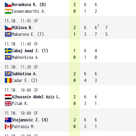
Berankova K. (8)
2
6
6
Easwaramurthi A.
0
1
2
11.10.
11:45
OF
7
Miklova B.
2
6
6
7
Makarova E. (7)
1
3
7
5
11.10.
11:40
OF
Cabaj Awad J. (1)
1
6
4
Makhorkina A.
0
1
0
11.10.
11:20
OF
Sukhotina A.
2
6
6
Cadar E. (2)
0
4
3
11.10.
10:00
OF
Alhussein Abdel Aziz L.
2
6
6
Pitak K.
0
3
1
11.10.
10:00
OF
Stojanovic J. (4)
2
6
6
Patrascu M.
0
2
1