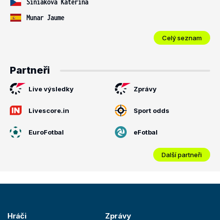
Siniaková Kateřina
Munar Jaume
Celý seznam
Partneři
Live výsledky
Zprávy
Livescore.in
Sport odds
EuroFotbal
eFotbal
Další partneři
Hráči
Zprávy