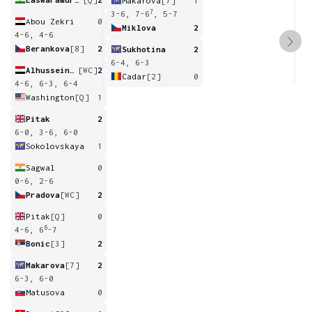
Makarova
[7]
1
7
3-6, 7-6
, 5-7
Abou Zekri
0
Miklova
2
4-6, 4-6
Berankova
[8]
2
Sukhotina
2
6-4, 6-3
Alhussein Abdel Aziz
[WC]
2
Cadar
[2]
0
4-6, 6-3, 6-4
Washington
[Q]
1
Pitak
2
6-0, 3-6, 6-0
Sokolovskaya
1
Sagwal
0
0-6, 2-6
Pradova
[WC]
2
Pitak
[Q]
0
6
4-6, 6
-7
Bonic
[3]
2
Makarova
[7]
2
6-3, 6-0
Matusova
0