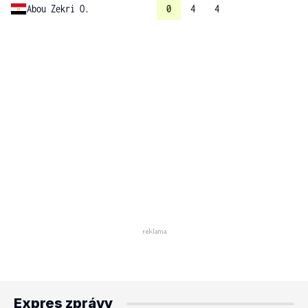
Abou Zekri O.
0
4
4
Expres zprávy