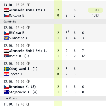
13.10.
10:00
SF
Alhussein Abdel Aziz L.
2
6
6
1.83
Miklova B.
0
2
3
1.83
čtvrtfinále
12.10.
12:40
ČF
2
Miklova B.
2
6
6
6
Sukhotina A.
1
7
4
3
12.10.
10:00
ČF
Alhussein Abdel Aziz L.
2
2
6
7
3
Bonic B. (3)
1
6
2
6
12.10.
10:00
ČF
Cabaj Awad J. (1)
2
6
6
Topcic I.
0
2
3
12.10.
10:00
ČF
Berankova K. (8)
2
4
6
6
Stojanovic J. (4)
1
6
3
0
osmifinále
11.10.
12:40
OF