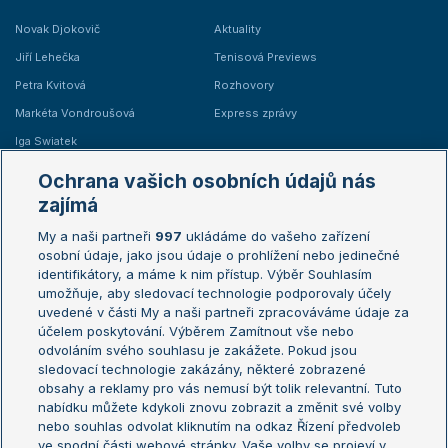
Novak Djokovič
Aktuality
Jiří Lehečka
Tenisová Previews
Petra Kvitová
Rozhovory
Markéta Vondroušová
Express zprávy
Iga Swiatek
Marie Bouzková
Ochrana vašich osobních údajů nás
Žebříčky
Kalendář turnajů
zajímá
My a naši partneři
997
ukládáme do vašeho zařízení
Žebříček ATP (muži)
Australian Open
osobní údaje, jako jsou údaje o prohlížení nebo jedinečné
Žebříček WTA (ženy)
French Open
identifikátory, a máme k nim přístup. Výběr Souhlasím
umožňuje, aby sledovací technologie podporovaly účely
Sázkařský žebříček
Wimbledon
uvedené v části My a naši partneři zpracováváme údaje za
US Open
účelem poskytování. Výběrem Zamítnout vše nebo
odvoláním svého souhlasu je zakážete. Pokud jsou
Turnaj mistrů
sledovací technologie zakázány, některé zobrazené
Turnaj mistryň
obsahy a reklamy pro vás nemusí být tolik relevantní. Tuto
Aktualní trendy
nabídku můžete kdykoli znovu zobrazit a změnit své volby
nebo souhlas odvolat kliknutím na odkaz Řízení předvoleb
ve spodní části webové stránky. Vaše volby se projeví v
Fotbalové přestupy