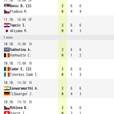
11.10.
10:00
OF
Bonic B. (3)
2
6
6
Pradova M.
0
4
4
11.10.
10:00
OF
Topcic I.
2
6
6
Akiyama M.
0
4
3
1. kolo
10.10.
16:00
1K
Sukhotina A.
2
6
6
Vanhoutte C.
0
1
2
10.10.
15:00
1K
Cadar E. (2)
2
6
6
Tcherkes Zade I.
0
1
3
10.10.
14:50
1K
Easwaramurthi A.
2
6
6
Tilbuerger J.
0
4
3
10.10.
14:10
1K
Miklova B.
2
6
6
Duerst J.
0
3
1