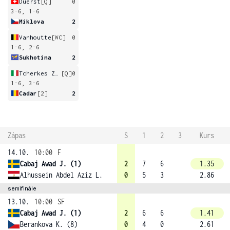
Duerst
[Q]
0
3-6, 1-6
Miklova
2
Vanhoutte
[WC]
0
1-6, 2-6
Sukhotina
2
Tcherkes Zade
[Q]
0
1-6, 3-6
Cadar
[2]
2
Zápas
S
1
2
3
Kurs
14.10.
10:00
F
Cabaj Awad J. (1)
2
7
6
1.35
Alhussein Abdel Aziz L.
0
5
3
2.86
semifinále
13.10.
10:00
SF
Cabaj Awad J. (1)
2
6
6
1.41
Berankova K. (8)
0
4
0
2.61