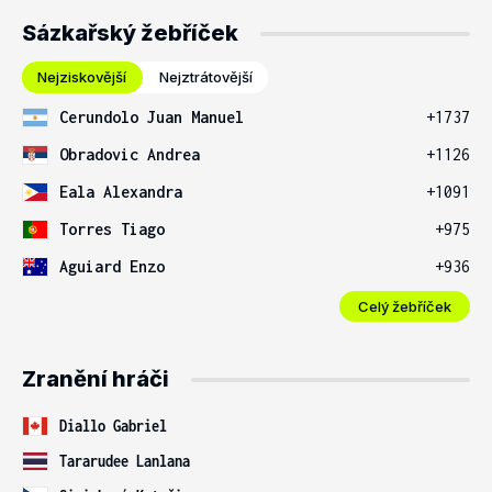
Sázkařský žebříček
Nejziskovější
Nejztrátovější
Cerundolo Juan Manuel
+1737
Obradovic Andrea
+1126
Eala Alexandra
+1091
Torres Tiago
+975
Aguiard Enzo
+936
Celý žebříček
Zranění hráči
Diallo Gabriel
Tararudee Lanlana