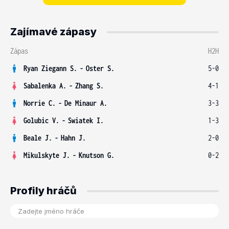
Zajímavé zápasy
Zápas
H2H
Ryan Ziegann S.
-
Oster S.
5-0
Sabalenka A.
-
Zhang S.
4-1
Norrie C.
-
De Minaur A.
3-3
Golubic V.
-
Swiatek I.
1-3
Beale J.
-
Hahn J.
2-0
Mikulskyte J.
-
Knutson G.
0-2
Profily hráčů