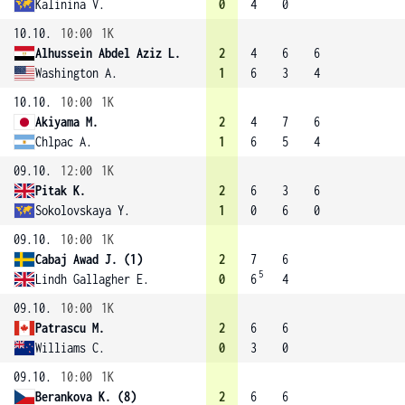
Kalinina V.
0
4
0
10.10.
10:00
1K
Alhussein Abdel Aziz L.
2
4
6
6
Washington A.
1
6
3
4
10.10.
10:00
1K
Akiyama M.
2
4
7
6
Chlpac A.
1
6
5
4
09.10.
12:00
1K
Pitak K.
2
6
3
6
Sokolovskaya Y.
1
0
6
0
09.10.
10:00
1K
Cabaj Awad J. (1)
2
7
6
5
Lindh Gallagher E.
0
6
4
09.10.
10:00
1K
Patrascu M.
2
6
6
Williams C.
0
3
0
09.10.
10:00
1K
Berankova K. (8)
2
6
6