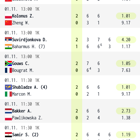
01.11.
13:00
1K
Kolonus Z.
2
6
6
1.01
Zheng W.
0
3
1
9.17
01.11.
13:00
1K
Suvirdjonkova D.
2
3
7
6
4.20
6
Baharmus H. (7)
1
6
6
3
1.17
01.11.
13:00
1K
Gouws C.
2
7
6
1.05
4
Bougrat M.
0
6
3
7.63
01.11.
11:30
1K
Shubladze A. (4)
2
6
6
1.01
Marcon M.
0
2
1
9.17
01.11.
11:30
1K
Bakker A.
2
6
6
2.73
Pawlikowska Z.
0
2
4
1.38
01.11.
11:30
1K
Samir S. (2)
2
6
4
6
1.19