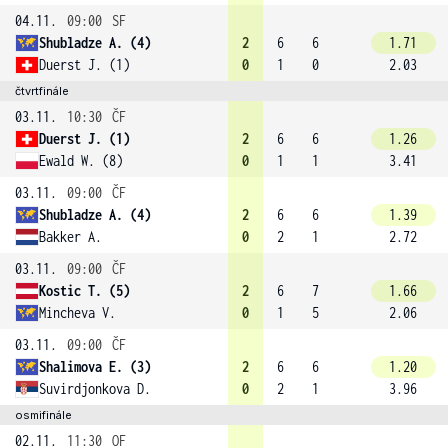
04.11.
09:00
SF
Shubladze A. (4)
2
6
6
1.71
Duerst J. (1)
0
1
0
2.03
čtvrtfinále
03.11.
10:30
ČF
Duerst J. (1)
2
6
6
1.26
Ewald W. (8)
0
1
1
3.41
03.11.
09:00
ČF
Shubladze A. (4)
2
6
6
1.39
Bakker A.
0
2
1
2.72
03.11.
09:00
ČF
Kostic T. (5)
2
6
7
1.66
Mincheva V.
0
1
5
2.06
03.11.
09:00
ČF
Shalimova E. (3)
2
6
6
1.20
Suvirdjonkova D.
0
2
1
3.96
osmifinále
02.11.
11:30
OF