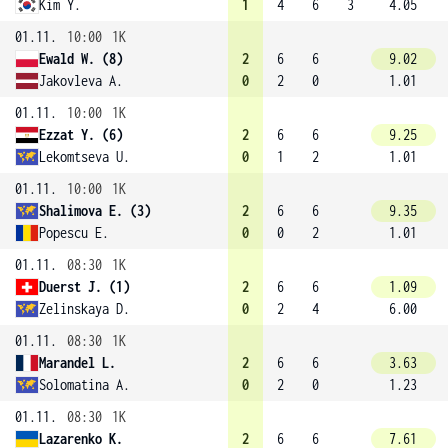
Kim Y.
1
4
6
3
4.05
01.11.
10:00
1K
Ewald W. (8)
2
6
6
9.02
Jakovleva A.
0
2
0
1.01
01.11.
10:00
1K
Ezzat Y. (6)
2
6
6
9.25
Lekomtseva U.
0
1
2
1.01
01.11.
10:00
1K
Shalimova E. (3)
2
6
6
9.35
Popescu E.
0
0
2
1.01
01.11.
08:30
1K
Duerst J. (1)
2
6
6
1.09
Zelinskaya D.
0
2
4
6.00
01.11.
08:30
1K
Marandel L.
2
6
6
3.63
Solomatina A.
0
2
0
1.23
01.11.
08:30
1K
Lazarenko K.
2
6
6
7.61