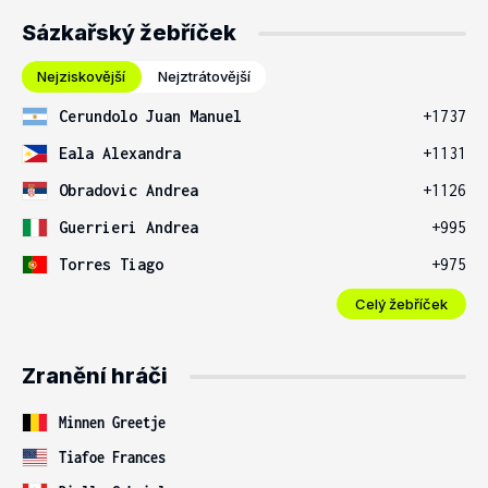
Sázkařský žebříček
Nejziskovější
Nejztrátovější
Cerundolo Juan Manuel
+1737
Eala Alexandra
+1131
Obradovic Andrea
+1126
Guerrieri Andrea
+995
Torres Tiago
+975
Celý žebříček
Zranění hráči
Minnen Greetje
Tiafoe Frances