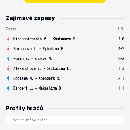
Zajímavé zápasy
Zápas
H2H
Miroshnichenko V.
-
Khatamova S.
4-0
Samsonova L.
-
Rybakina E.
4-2
Fomin S.
-
Zhukov M.
2-3
Alexandrova E.
-
Svitolina E.
1-3
Lootsma N.
-
Koenders R.
2-1
Darderi L.
-
Nakashima B.
1-1
Profily hráčů