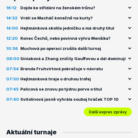
16:12
Dojde ke střídání na ženském trůnu?
14:32
Vrátí se Macháč konečně na kurty?
14:00
Hejtmánková skolila jedničku a má druhý titul
12:20
Konec Čechů, nebo povinná výhra Menšíka?
10:36
Muchová po operaci zrušila další turnaj
08:00
Siniaková a Zhang zničily Gauffovou a dál dominují
07:54
Brenda Fruhvirtová pokračuje v návratu
07:50
Hejtmánková hraje o druhou trofej
07:45
Palicová se znovu po týdnu porve o titul
07:40
Svitolinová jasně vyhrála souboj hráček TOP 10
Další expres zprávy
Aktuální turnaje