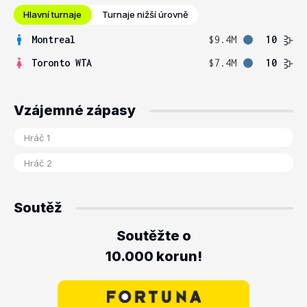
Hlavní turnaje
Turnaje nižší úrovně
Montreal
$9.4M
10
Toronto WTA
$7.4M
10
Vzájemné zápasy
Soutěž
Soutěžte o
10.000 korun!