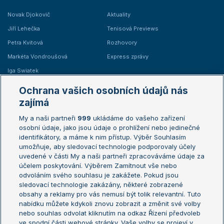
Novak Djokovič
Aktuality
Jiří Lehečka
Tenisová Previews
Petra Kvitová
Rozhovory
Markéta Vondroušová
Express zprávy
Iga Swiatek
Marie Bouzková
Ochrana vašich osobních údajů nás
Žebříčky
Kalendář turnajů
zajímá
My a naši partneři
999
ukládáme do vašeho zařízení
Žebříček ATP (muži)
Australian Open
osobní údaje, jako jsou údaje o prohlížení nebo jedinečné
Žebříček WTA (ženy)
French Open
identifikátory, a máme k nim přístup. Výběr Souhlasím
umožňuje, aby sledovací technologie podporovaly účely
Sázkařský žebříček
Wimbledon
uvedené v části My a naši partneři zpracováváme údaje za
US Open
účelem poskytování. Výběrem Zamítnout vše nebo
odvoláním svého souhlasu je zakážete. Pokud jsou
Turnaj mistrů
sledovací technologie zakázány, některé zobrazené
Turnaj mistryň
obsahy a reklamy pro vás nemusí být tolik relevantní. Tuto
Aktualní trendy
nabídku můžete kdykoli znovu zobrazit a změnit své volby
nebo souhlas odvolat kliknutím na odkaz Řízení předvoleb
ve spodní části webové stránky. Vaše volby se projeví v
Fotbalové přestupy