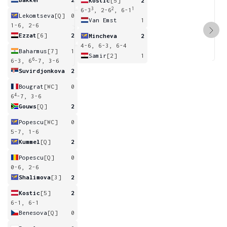
Kostic
[5]
2
3
2
1
6-3
, 2-6
, 6-1
Lekomtseva
[Q]
0
Van Emst
1
1-6, 2-6
Ezzat
[6]
2
Mincheva
2
4-6, 6-3, 6-4
Baharmus
[7]
1
Samir
[2]
1
6
6-3, 6
-7, 3-6
Suvirdjonkova
2
Bougrat
[WC]
0
4
6
-7, 3-6
Gouws
[Q]
2
Popescu
[WC]
0
5-7, 1-6
Kummel
[Q]
2
Popescu
[Q]
0
0-6, 2-6
Shalimova
[3]
2
Kostic
[5]
2
6-1, 6-1
Benesova
[Q]
0