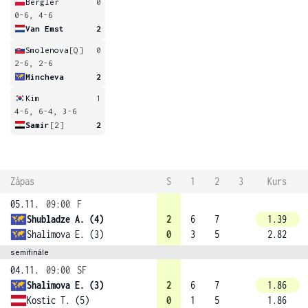
Bergler
0
0-6, 4-6
Van Emst
2
Smolenova
[Q]
0
2-6, 2-6
Mincheva
2
Kim
1
4-6, 6-4, 3-6
Samir
[2]
2
Zápas
S
1
2
3
Kurs
05.11.
09:00
F
Shubladze A. (4)
2
6
7
1.39
Shalimova E. (3)
0
3
5
2.82
semifinále
04.11.
09:00
SF
Shalimova E. (3)
2
6
7
1.86
Kostic T. (5)
0
1
5
1.86