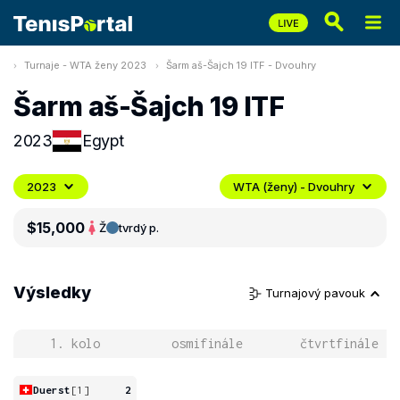
Turnaje - WTA ženy 2023
Šarm aš-Šajch 19 ITF - Dvouhry
Šarm aš-Šajch 19 ITF
2023
Egypt
2023
WTA (ženy) - Dvouhry
$15,000
Ž
tvrdý p.
Výsledky
Turnajový pavouk
1. kolo
osmifinále
čtvrtfinále
Duerst
[1]
2