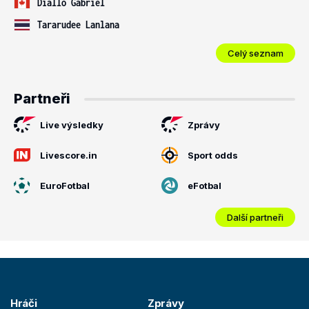
Diallo Gabriel
Tararudee Lanlana
Celý seznam
Partneři
Live výsledky
Zprávy
Livescore.in
Sport odds
EuroFotbal
eFotbal
Další partneři
Hráči
Zprávy