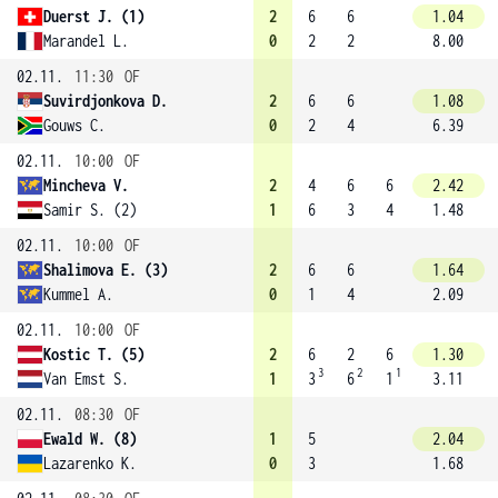
Duerst J. (1)
2
6
6
1.04
Marandel L.
0
2
2
8.00
02.11.
11:30
OF
Suvirdjonkova D.
2
6
6
1.08
Gouws C.
0
2
4
6.39
02.11.
10:00
OF
Mincheva V.
2
4
6
6
2.42
Samir S. (2)
1
6
3
4
1.48
02.11.
10:00
OF
Shalimova E. (3)
2
6
6
1.64
Kummel A.
0
1
4
2.09
02.11.
10:00
OF
Kostic T. (5)
2
6
2
6
1.30
3
2
1
Van Emst S.
1
3
6
1
3.11
02.11.
08:30
OF
Ewald W. (8)
1
5
2.04
Lazarenko K.
0
3
1.68