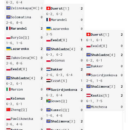
6-2, 6-4
Zelinskaya
[WC]
0
Duerst
[1]
2
6-2, 6-2
Solomatina
0
Marandel
0
2-6, 0-6
Marandel
2
Lazarenko
0
3-5
Duerst
[1]
2
Burylo
[Q]
0
Ewald
[8]
1
6-1, 6-1
1-6, 1-6
Ewald
[8]
0
Lazarenko
2
Shubladze
[4]
2
6-3, 6-2
Shubladze
[4]
2
Jakovleva
[WC]
0
Kolonus
0
6-2, 6-1
2-6, 0-6
Bakker
0
Ewald
[8]
2
Bakker
2
2-6, 6-3, 6-4
Suvirdjonkova
0
Shubladze
[4]
2
Ezzat
[6]
1
2-6, 1-6
6-2, 6-1
Shalimova
[3]
2
Marcon
0
Suvirdjonkova
2
1
6-2, 6-4
Kostic
[5]
2
Kolonus
2
Gouws
[Q]
0
6-1, 7-5
6-3, 6-1
Mincheva
0
Zheng
[Q]
0
Kummel
[Q]
0
6
1-6, 4-6
Pawlikowska
0
Shalimova
[3]
2
2-6, 4-6
Bakker
2