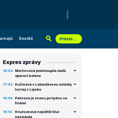
urnajů
Soutěž
Přihlášení
Expres zprávy
18:03
Martincová podstoupila další
operaci kolena
17:43
Kučmová s Laboutkovou ovládly
turnaj v Lipsku
16:49
Palicová je znovu po týdnu ve
finále!
16:14
Knutsonová největší titul
nezískala