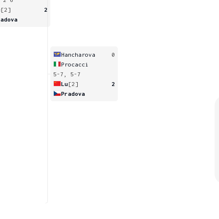
u
[2]
2
radova
Hancharova
0
Procacci
5-7, 5-7
Lu
[2]
2
Pradova