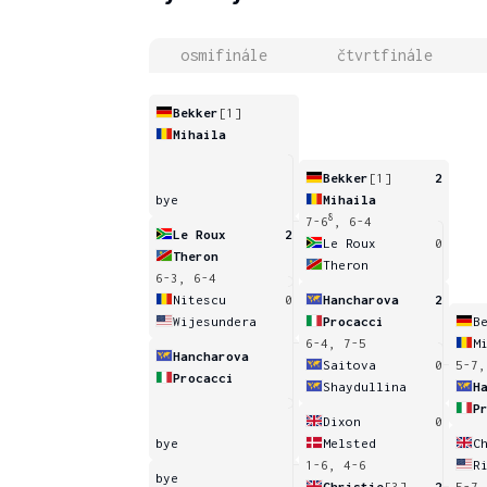
osmifinále
čtvrtfinále
Bekker
[1]
Mihaila
Bekker
[1]
2
bye
Mihaila
8
7-6
, 6-4
Le Roux
2
Le Roux
0
Theron
Theron
6-3, 6-4
Nitescu
0
Hancharova
2
Wijesundera
Procacci
B
6-4, 7-5
M
Hancharova
Saitova
0
5-7,
Procacci
Shaydullina
H
P
Dixon
0
bye
Melsted
C
1-6, 4-6
R
bye
Christie
[3]
2
5-7,