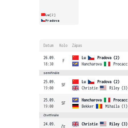
Lu
[2]
Pradova
Datum
Kolo
Zápas
26.09.
Lu
/
Pradova (2)
F
18:30
Hancharova
/
Procacc
semifinále
25.09.
Lu
/
Pradova (2)
SF
19:00
Christie
/
Riley (3)
25.09.
Hancharova
/
Procacc
SF
19:00
Bekker
/
Mihaila (1)
čtvrtfinále
24.09.
Christie
/
Riley (3)
ČF