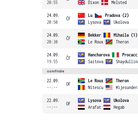
20:55
Dixon
/
Melsted
24.09.
Lu
/
Pradova (2)
ČF
20:50
Lysova
/
Ukolova
24.09.
Bekker
/
Mihaila (1)
ČF
20:30
Le Roux
/
Theron
24.09.
Hancharova
/
Procacc
ČF
19:55
Saitova
/
Shaydullin
osmifinále
22.09.
Le Roux
/
Theron
OF
--:--
Nitescu
/
Wijesunder
22.09.
Lysova
/
Ukolova
OF
--:--
Arafat
/
Hegab