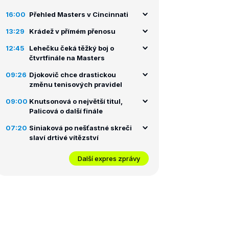
16:00
Přehled Masters v Cincinnati
13:29
Krádež v přímém přenosu
12:45
Lehečku čeká těžký boj o
čtvrtfinále na Masters
09:26
Djokovič chce drastickou
změnu tenisových pravidel
09:00
Knutsonová o největší titul,
Palicová o další finále
07:20
Siniaková po nešťastné skreči
slaví drtivé vítězství
Další expres zprávy