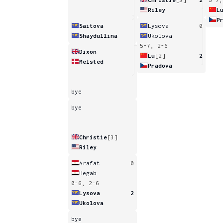
Riley
L
P
Saitova
Lysova
0
Shaydullina
Ukolova
5-7, 2-6
Dixon
Lu
[2]
2
Melsted
Pradova
bye
bye
Christie
[3]
Riley
Arafat
0
Hegab
0-6, 2-6
Lysova
2
Ukolova
bye