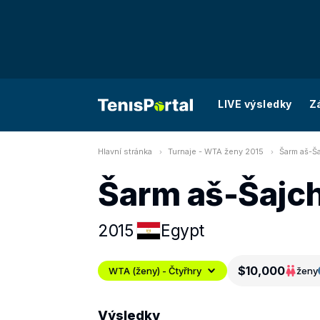
LIVE výsledky
Z
Hlavní stránka
Turnaje - WTA ženy 2015
Šarm aš-Ša
Šarm aš-Šajch
2015
Egypt
$10,000
WTA (ženy) - Čtyřhry
ženy
Výsledky