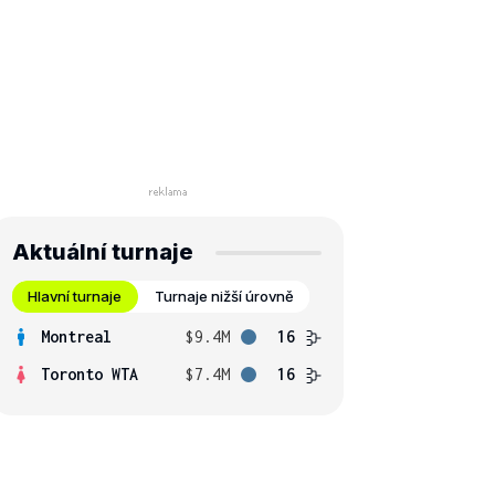
Aktuální turnaje
Hlavní turnaje
Turnaje nižší úrovně
Montreal
$9.4M
16
Toronto WTA
$7.4M
16