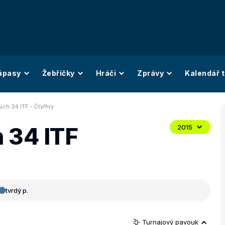
ápasy
Žebříčky
Hráči
Zprávy
Kalendář t
jch 34 ITF - Čtyřhry
 34 ITF
2015
tvrdý p.
Turnajový pavouk