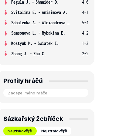
Pegula J.
-
Shnaider D.
4-0
Svitolina E.
-
Anisimova A.
4-1
Sabalenka A.
-
Alexandrova E.
5-4
Samsonova L.
-
Rybakina E.
4-2
Kostyuk M.
-
Swiatek I.
1-3
Zhang J.
-
Zhu C.
2-2
Profily hráčů
Sázkařský žebříček
Nejziskovější
Nejztrátovější