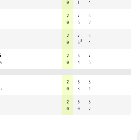
0
1
4
2
7
6
0
5
2
2
7
6
8
0
6
4
i
2
6
7
a
0
4
5
2
6
6
a
0
3
4
2
6
6
0
0
2