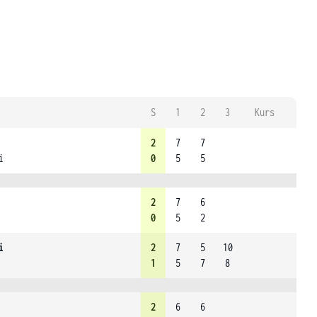
S
1
2
3
Kurs
2
7
7
i
0
5
5
2
7
6
0
5
2
i
2
7
5
10
1
5
7
8
2
6
6