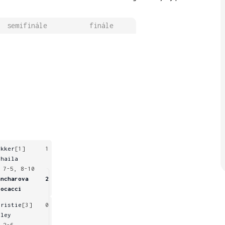
semifinále
finále
ekker
[1]
1
ihaila
 7-5, 8-10
ancharova
2
rocacci
hristie
[3]
0
iley
 2-6