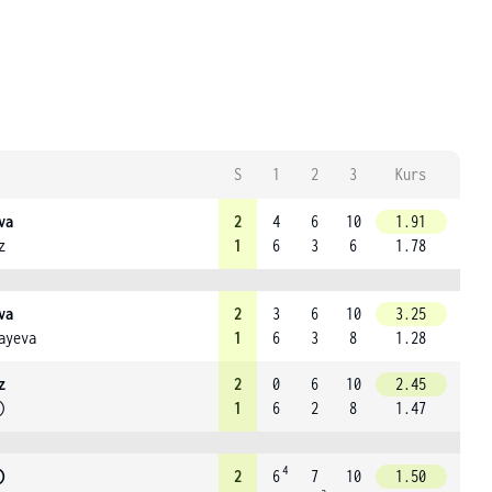
S
1
2
3
Kurs
va
2
4
6
10
1.91
z
1
6
3
6
1.78
va
2
3
6
10
3.25
ayeva
1
6
3
8
1.28
z
2
0
6
10
2.45
)
1
6
2
8
1.47
4
)
2
6
7
10
1.50