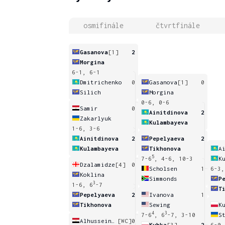
osmifinále
čtvrtfinále
Gasanova
[1]
2
Morgina
6-1, 6-1
Dmitrichenko
0
Gasanova
[1]
0
Silich
Morgina
0-6, 0-6
Samir
0
Ainitdinova
2
Zakarlyuk
Kulambayeva
1-6, 3-6
Ainitdinova
2
Pepelyaeva
2
Kulambayeva
Tikhonova
A
5
7-6
, 4-6, 10-3
K
Dzalamidze
[4]
0
Scholsen
1
6-3,
Koklina
Simmonds
P
3
1-6, 6
-7
T
Pepelyaeva
2
Ivanova
1
Tikhonova
Sewing
K
4
3
7-6
, 6
-7, 3-10
S
Alhussein Abdel Aziz
[WC]
0
Kubka
[3]
2
6-0,