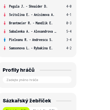
Pegula J.
-
Shnaider D.
4-0
Svitolina E.
-
Anisimova A.
4-1
Brantmeier R.
-
Mandlik E.
0-3
Sabalenka A.
-
Alexandrova E.
5-4
Pieleanu R.
-
Andreescu S.
3-4
Samsonova L.
-
Rybakina E.
4-2
Profily hráčů
Sázkařský žebříček