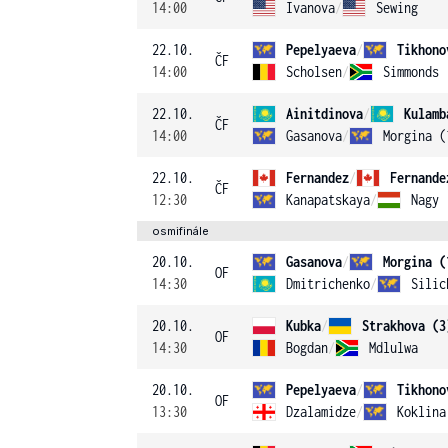
14:00
Ivanova
/
Sewing
22.10.
Pepelyaeva
/
Tikhono
ČF
14:00
Scholsen
/
Simmonds
22.10.
Ainitdinova
/
Kulamb
ČF
14:00
Gasanova
/
Morgina (
22.10.
Fernandez
/
Fernande
ČF
12:30
Kanapatskaya
/
Nagy
osmifinále
20.10.
Gasanova
/
Morgina (
OF
14:30
Dmitrichenko
/
Silic
20.10.
Kubka
/
Strakhova (3
OF
14:30
Bogdan
/
Mdlulwa
20.10.
Pepelyaeva
/
Tikhono
OF
13:30
Dzalamidze
/
Koklina