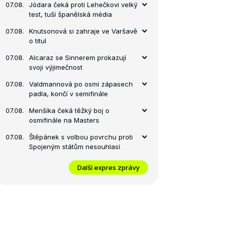
07.08.
Jódara čeká proti Lehečkovi velký
test, tuší španělská média
07.08.
Knutsonová si zahraje ve Varšavě
o titul
07.08.
Alcaraz se Sinnerem prokazují
svoji výjimečnost
07.08.
Valdmannová po osmi zápasech
padla, končí v semifinále
07.08.
Menšíka čeká těžký boj o
osmifinále na Masters
07.08.
Štěpánek s volbou povrchu proti
Spojeným státům nesouhlasí
Další expres zprávy