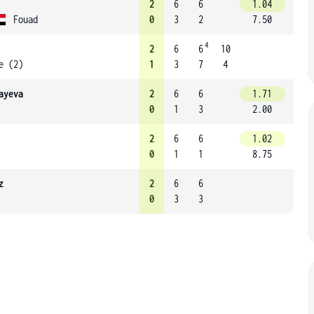
2
6
6
1.04
Fouad
0
3
2
7.50
4
2
6
6
10
e (2)
1
3
7
4
ayeva
2
6
6
1.71
0
1
3
2.00
2
6
6
1.02
0
1
1
8.75
z
2
6
6
0
3
3