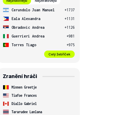
Nejziskovější
Nejztrátovější
Cerundolo Juan Manuel
+1737
Eala Alexandra
+1131
Obradovic Andrea
+1126
Guerrieri Andrea
+981
Torres Tiago
+975
Celý žebříček
Zranění hráči
Minnen Greetje
Tiafoe Frances
Diallo Gabriel
Tararudee Lanlana