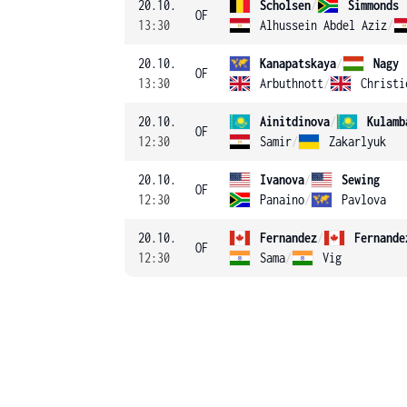
20.10.
Scholsen
/
Simmonds
OF
13:30
Alhussein Abdel Aziz
/
20.10.
Kanapatskaya
/
Nagy
OF
13:30
Arbuthnott
/
Christi
20.10.
Ainitdinova
/
Kulamb
OF
12:30
Samir
/
Zakarlyuk
20.10.
Ivanova
/
Sewing
OF
12:30
Panaino
/
Pavlova
20.10.
Fernandez
/
Fernande
OF
12:30
Sama
/
Vig