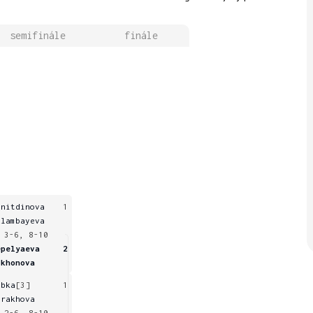
semifinále
finále
initdinova
1
ulambayeva
 3-6, 8-10
epelyaeva
2
ikhonova
ubka
[3]
1
trakhova
 2-6, 8-10