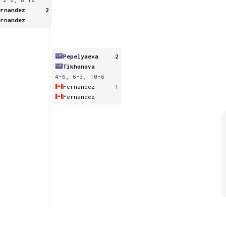
ernandez
2
ernandez
Pepelyaeva
2
Tikhonova
4-6, 6-3, 10-6
Fernandez
1
Fernandez