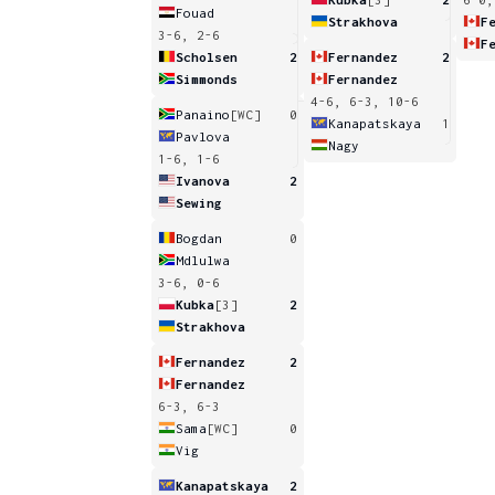
Fouad
Strakhova
F
3-6, 2-6
F
Scholsen
2
Fernandez
2
Simmonds
Fernandez
4-6, 6-3, 10-6
Panaino
[WC]
0
Kanapatskaya
1
Pavlova
Nagy
1-6, 1-6
Ivanova
2
Sewing
Bogdan
0
Mdlulwa
3-6, 0-6
Kubka
[3]
2
Strakhova
Fernandez
2
Fernandez
6-3, 6-3
Sama
[WC]
0
Vig
Kanapatskaya
2