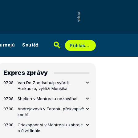
urnajů
Soutěž
Přihlášení
Expres zprávy
07.08.
Van De Zandschulp vyřadil
Hurkacze, vyhlíží Menšíka
07.08.
Shelton v Montrealu nezaváhal
07.08.
Andrejevová v Torontu překvapivě
končí
07.08.
Griekspoor si v Montrealu zahraje
o čtvrtfinále