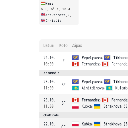
Nagy
4
6-3, 6
-7, 10-4
Arbuthnott
[2]
1
Christie
Datum
Kolo
Zápas
24.10.
Pepelyaeva
/
Tikhono
F
10:30
Fernandez
/
Fernande
semifinále
23.10.
Pepelyaeva
/
Tikhono
SF
11:30
Ainitdinova
/
Kulamb
23.10.
Fernandez
/
Fernande
SF
11:30
Kubka
/
Strakhova (3
čtvrtfinále
22.10.
Kubka
/
Strakhova (3
ČF