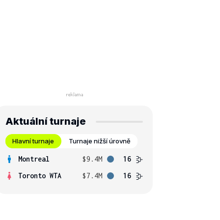
Aktuální turnaje
Hlavní turnaje
Turnaje nižší úrovně
Montreal
$9.4M
16
Toronto WTA
$7.4M
16