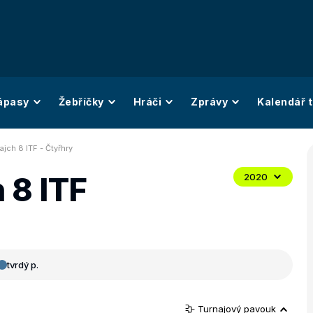
ápasy
Žebříčky
Hráči
Zprávy
Kalendář t
ajch 8 ITF - Čtyřhry
 8 ITF
2020
tvrdý p.
Turnajový pavouk