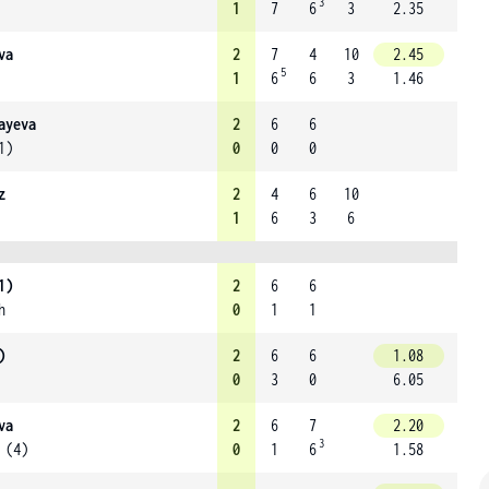
3
1
7
6
3
2.35
va
2
7
4
10
2.45
5
1
6
6
3
1.46
ayeva
2
6
6
1)
0
0
0
z
2
4
6
10
1
6
3
6
1)
2
6
6
h
0
1
1
)
2
6
6
1.08
0
3
0
6.05
va
2
6
7
2.20
3
 (4)
0
1
6
1.58