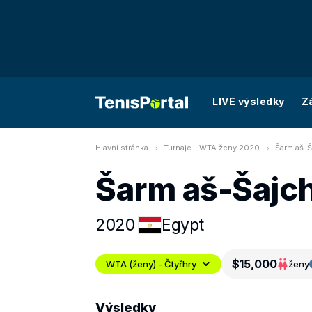
LIVE výsledky
Z
Hlavní stránka
Turnaje - WTA ženy 2020
Šarm aš-Š
Šarm aš-Šajch
2020
Egypt
$15,000
WTA (ženy) - Čtyřhry
ženy
Výsledky