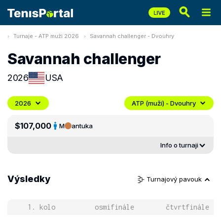
Turnaje - ATP muži 2026
Savannah challenger - Dvouhry
Savannah challenger
2026
USA
2026
ATP (muži) - Dvouhry
$107,000
M
antuka
Info o turnaji
Výsledky
Turnajový pavouk
1. kolo
osmifinále
čtvrtfinále