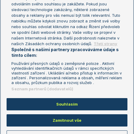
odvoláním svého souhlasu je zakážete. Pokud jsou
Turnaj mistrů
sledovací technologie zakázány, některé zobrazené
Turnaj mistryň
obsahy a reklamy pro vás nemusí být tolik relevantní. Tuto
Aktualní trendy
nabídku můžete kdykoli znovu zobrazit a změnit své volby
nebo souhlas odvolat kliknutím na odkaz Řízení předvoleb
ve spodní části webové stránky. Vaše volby se projeví v
Fotbalové přestupy
našem Internetová stránka. Další podrobnosti naleznete v
Livesport Daily
našich Zásadách ochrany osobních údajů.
Třetí strany
Společně s našimi partnery zpracováváme údaje s
LS Prague Open
tímto cílem:
Používání přesných údajů o zeměpisné poloze . Aktivní
vyhledávání identifikačních údajů v rámci specifických
vlastností zařízení . Ukládání a/nebo přístup k informacím v
Podmínky užití
Nastavení soukromí
zařízení . Personalizovaná reklama a obsah, měření reklam
GDPR a žurnalistika
Reklama
a obsahu, průzkum publika a rozvoj služeb .
Informace o zpracování osobních
Kontakt
Seznam partnerů (dodavatelů)
údajů
Tiráž
Souhlasím
Copyright © 2008-2026 TenisPortal.cz. Využíváme zpravodajství ČTK.
Zamítnout vše