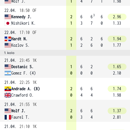
Wolf J.
1
4
7
1
1.98
22.04.
18:50
OF
3
Kennedy J.
2
6
6
6
2.96
Nishikori K.
1
3
7
0
1.33
22.04.
17:10
OF
Hardt N.
2
6
2
6
1.94
Kozlov S.
1
2
6
0
1.77
1. kolo
21.04.
23:45
1K
Dostanic S.
1
6
2
1.65
Gomez F. (4)
0
0
0
2.10
21.04.
22:25
1K
Andrade A. (8)
2
6
6
1.74
Crawford O.
0
4
4
1.98
21.04.
21:55
1K
Wolf J.
2
6
6
1.37
Faurel T.
0
3
4
2.81
21.04.
21:10
1K