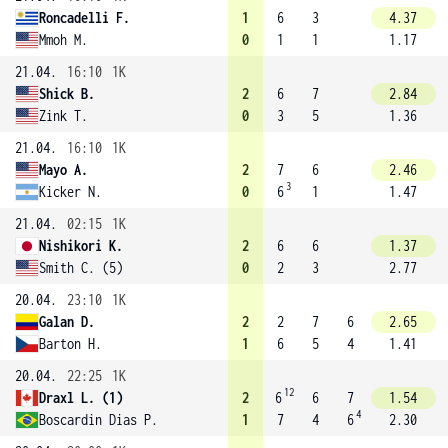
Roncadelli F.
1
6
3
4.37
Mmoh M.
0
1
1
1.17
21.04.
16:10
1K
Shick B.
2
6
7
2.84
Zink T.
0
3
5
1.36
21.04.
16:10
1K
Mayo A.
2
7
6
2.46
3
Kicker N.
0
6
1
1.47
21.04.
02:15
1K
Nishikori K.
2
6
6
1.37
Smith C. (5)
0
2
3
2.77
20.04.
23:10
1K
Galan D.
2
2
7
6
2.65
Barton H.
1
6
5
4
1.41
20.04.
22:25
1K
12
Draxl L. (1)
2
6
6
7
1.54
4
Boscardin Dias P.
1
7
4
6
2.30