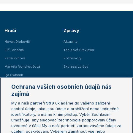
Hráči
Zprávy
Novak Djokovič
Aktuality
Jiří Lehečka
Tenisová Previews
Petra Kvitová
Rozhovory
Markéta Vondroušová
Express zprávy
Iga Swiatek
Marie Bouzková
Ochrana vašich osobních údajů nás
Žebříčky
Kalendář turnajů
zajímá
My a naši partneři
999
ukládáme do vašeho zařízení
Žebříček ATP (muži)
Australian Open
osobní údaje, jako jsou údaje o prohlížení nebo jedinečné
Žebříček WTA (ženy)
French Open
identifikátory, a máme k nim přístup. Výběr Souhlasím
umožňuje, aby sledovací technologie podporovaly účely
Sázkařský žebříček
Wimbledon
uvedené v části My a naši partneři zpracováváme údaje za
US Open
účelem poskytování. Výběrem Zamítnout vše nebo