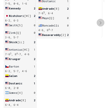
Dostanic
1
7-5, 0-6, 1-6
Kennedy
2
Andrade
[8]
2
5
7-6
, 6-4
Nishikori
[WC]
2
Mayo
[Q]
0
6-2, 6-3
Smith
[5]
0
Roncadelli
0
4
4-6, 6
-7
Zink
[Q]
0
Basavareddy
[2]
2
3-6, 5-7
Shick
[LL]
2
Antonius
[WC]
1
3
4
7-6
, 6
-7, 4-6
Krueger
2
Barton
1
6-2, 5-7, 4-6
Galan
2
Dostanic
1
6-0, 2-0
Gomez
[4]
0
Andrade
[8]
2
6-4, 6-4