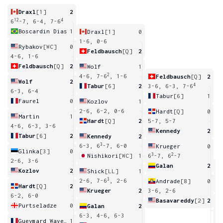
Draxl
[1]
2
12
4
6
-7, 6-4, 7-6
Boscardin Dias
1
Draxl
[1]
0
1-6, 0-6
Rybakov
[WC]
0
Feldbausch
[Q]
2
4-6, 1-6
Feldbausch
[Q]
2
Wolf
1
2
4-6, 7-6
, 1-6
Feldbausch
[Q]
2
Wolf
2
4
Tabur
[6]
2
3-6, 6-3, 7-6
6-3, 6-4
Tabur
[6]
1
Faurel
0
Kozlov
1
2-6, 6-2, 0-6
Hardt
[Q]
0
Martin
1
Hardt
[Q]
2
5-7, 5-7
4-6, 6-3, 3-6
Kennedy
2
Tabur
[6]
2
Kennedy
2
3
6-3, 6
-7, 6-0
Krueger
0
Glinka
[3]
0
3
2
Nishikori
[WC]
1
6
-7, 6
-7
2-6, 3-6
Galan
2
Kozlov
2
Shick
[LL]
1
2
6
3
2-6, 7-6
, 2-6
Andrade
[8]
0
Hardt
[Q]
2
Krueger
2
3-6, 2-6
6-2, 6-0
Basavareddy
[2]
2
Purtseladze
0
Galan
2
5
6-3, 4-6, 6-3
Gueymard Wayenburg
1