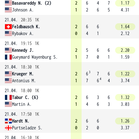
Basavareddy N. (2)
2
6
4
7
1.17
Johnson A.
1
2
6
5
4.31
21.04.
20:35
1K
Feldbausch K.
2
6
6
1.64
Rybakov A.
0
4
1
2.12
21.04.
19:15
1K
Kennedy J.
2
5
6
6
2.20
Gueymard Wayenburg S.
1
7
0
1
1.59
21.04.
18:30
1K
3
Krueger M.
2
6
7
6
1.22
4
Antonius M.
1
7
6
4
3.74
21.04.
18:00
1K
Tabur C. (6)
2
6
3
6
1.32
Martin A.
1
4
6
3
3.03
21.04.
17:50
1K
Hardt N.
2
6
6
1.26
Purtseladze S.
0
2
0
3.37
21.04.
16:10
1K