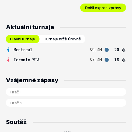
Další expres zprávy
Aktuální turnaje
Hlavní turnaje
Turnaje nižší úrovně
Montreal
$9.4M
20
Toronto WTA
$7.4M
18
Vzájemné zápasy
Soutěž