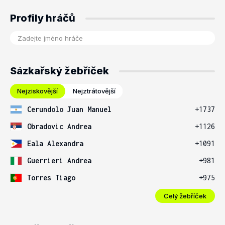
Profily hráčů
Sázkařský žebříček
Nejziskovější
Nejztrátovější
Cerundolo Juan Manuel
+1737
Obradovic Andrea
+1126
Eala Alexandra
+1091
Guerrieri Andrea
+981
Torres Tiago
+975
Celý žebříček