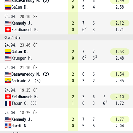
Basavareddy N. (2)
2
7
6
1.49
Galan D.
0
5
4
2.58
25.04.
20:10
SF
Kennedy J.
2
7
6
2.12
2
Feldbausch K.
0
6
3
1.71
čtvrtfinále
24.04.
23:40
ČF
Galan D.
2
7
7
1.53
3
2
Krueger M.
0
6
6
2.48
24.04.
21:10
ČF
Basavareddy N. (2)
2
6
6
1.54
Andrade A. (8)
0
3
2
2.45
24.04.
19:35
ČF
Feldbausch K.
2
3
6
7
2.10
4
Tabur C. (6)
1
6
3
6
1.72
24.04.
18:35
ČF
Kennedy J.
2
7
7
1.77
Hardt N.
0
5
5
2.04