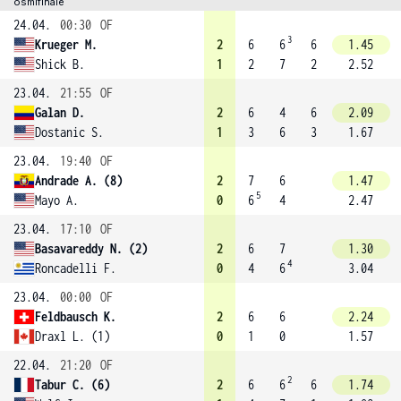
osmifinále
24.04.
00:30
OF
3
Krueger M.
2
6
6
6
1.45
Shick B.
1
2
7
2
2.52
23.04.
21:55
OF
Galan D.
2
6
4
6
2.09
Dostanic S.
1
3
6
3
1.67
23.04.
19:40
OF
Andrade A. (8)
2
7
6
1.47
5
Mayo A.
0
6
4
2.47
23.04.
17:10
OF
Basavareddy N. (2)
2
6
7
1.30
4
Roncadelli F.
0
4
6
3.04
23.04.
00:00
OF
Feldbausch K.
2
6
6
2.24
Draxl L. (1)
0
1
0
1.57
22.04.
21:20
OF
2
Tabur C. (6)
2
6
6
6
1.74