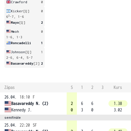
Crawford
0
Kicker
[Q]
0
3
6
-7, 1-6
Mayo
[Q]
2
Mmoh
0
1-6, 1-3
Roncadelli
1
Johnson
[Q]
1
2-6, 6-4, 5-7
Basavareddy
[2]
2
Zápas
S
1
2
3
Kurs
26.04.
18:10
F
Basavareddy N. (2)
2
6
6
1.38
Kennedy J.
0
3
0
3.02
semifinále
25.04.
22:20
SF