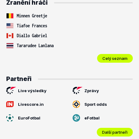
Zranění hráči
Minnen Greetje
Tiafoe Frances
Diallo Gabriel
Tararudee Lanlana
Celý seznam
Partneři
Live výsledky
Zprávy
Livescore.in
Sport odds
EuroFotbal
eFotbal
Další partneři