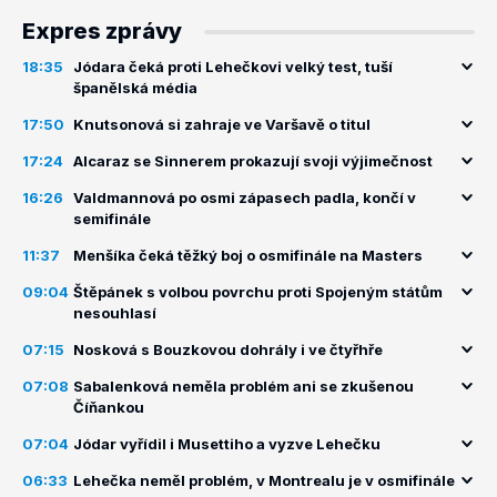
Expres zprávy
18:35
Jódara čeká proti Lehečkovi velký test, tuší
španělská média
17:50
Knutsonová si zahraje ve Varšavě o titul
17:24
Alcaraz se Sinnerem prokazují svoji výjimečnost
16:26
Valdmannová po osmi zápasech padla, končí v
semifinále
11:37
Menšíka čeká těžký boj o osmifinále na Masters
09:04
Štěpánek s volbou povrchu proti Spojeným státům
nesouhlasí
07:15
Nosková s Bouzkovou dohrály i ve čtyřhře
07:08
Sabalenková neměla problém ani se zkušenou
Číňankou
07:04
Jódar vyřídil i Musettiho a vyzve Lehečku
06:33
Lehečka neměl problém, v Montrealu je v osmifinále