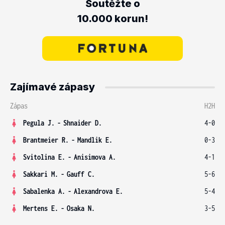
Soutěžte o
10.000 korun!
Zajímavé zápasy
Zápas
H2H
Pegula J.
-
Shnaider D.
4-0
Brantmeier R.
-
Mandlik E.
0-3
Svitolina E.
-
Anisimova A.
4-1
Sakkari M.
-
Gauff C.
5-6
Sabalenka A.
-
Alexandrova E.
5-4
Mertens E.
-
Osaka N.
3-5