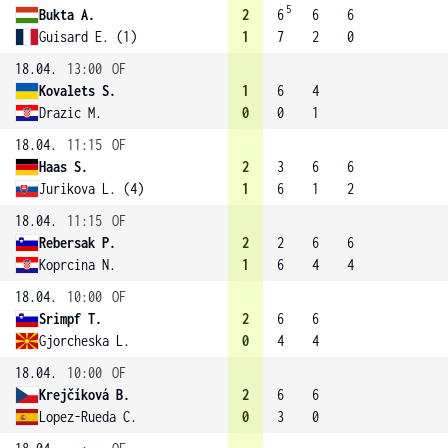
5
Bukta A.
2
6
6
6
Guisard E. (1)
1
7
2
0
18.04.
13:00
OF
Kovalets S.
1
6
4
Drazic M.
0
0
1
18.04.
11:15
OF
Haas S.
2
3
6
6
Jurikova L. (4)
1
6
1
2
18.04.
11:15
OF
Rebersak P.
2
2
6
6
Koprcina N.
1
6
4
4
18.04.
10:00
OF
Srimpf T.
2
6
6
Gjorcheska L.
0
4
4
18.04.
10:00
OF
Krejčíková B.
2
6
6
Lopez-Rueda C.
0
3
0