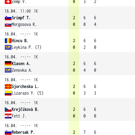
Zemp V.
0
3
2
16.04.
11:00
1K
Srimpf T.
2
6
6
Morgosova K.
0
0
4
16.04.
--:--
1K
Hincu B.
2
6
6
Leykina P. (7)
0
2
0
16.04.
--:--
1K
Klasen A.
2
6
6
Zenovka A.
0
4
0
16.04.
--:--
1K
Gjorcheska L.
2
6
6
Lizarazo Y. (5)
0
3
3
16.04.
--:--
1K
Krejčíková B.
2
6
6
Fett J.
0
0
0
16.04.
--:--
1K
Rebersak P.
2
7
6