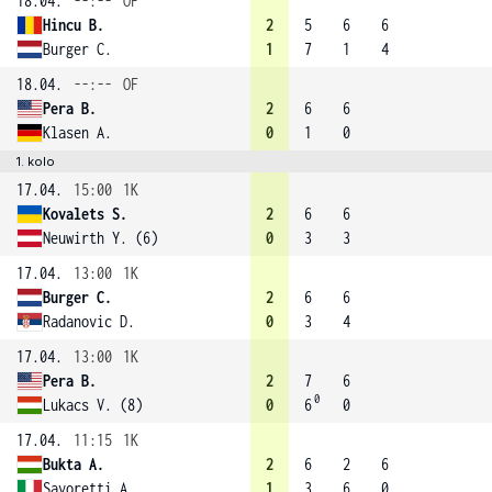
18.04.
--:--
OF
Hincu B.
2
5
6
6
Burger C.
1
7
1
4
18.04.
--:--
OF
Pera B.
2
6
6
Klasen A.
0
1
0
1. kolo
17.04.
15:00
1K
Kovalets S.
2
6
6
Neuwirth Y. (6)
0
3
3
17.04.
13:00
1K
Burger C.
2
6
6
Radanovic D.
0
3
4
17.04.
13:00
1K
Pera B.
2
7
6
0
Lukacs V. (8)
0
6
0
17.04.
11:15
1K
Bukta A.
2
6
2
6
Savoretti A.
1
3
6
0