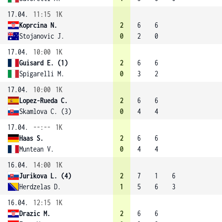
17.04.
11:15
1K
Koprcina N.
2
6
6
Stojanovic J.
0
2
0
17.04.
10:00
1K
Guisard E. (1)
2
6
6
Spigarelli M.
0
3
2
17.04.
10:00
1K
Lopez-Rueda C.
2
6
6
Skamlova C. (3)
0
4
4
17.04.
--:--
1K
Haas S.
2
6
6
Muntean V.
0
4
4
16.04.
14:00
1K
Jurikova L. (4)
2
7
1
6
Herdzelas D.
1
5
6
3
16.04.
12:15
1K
Drazic M.
2
6
6