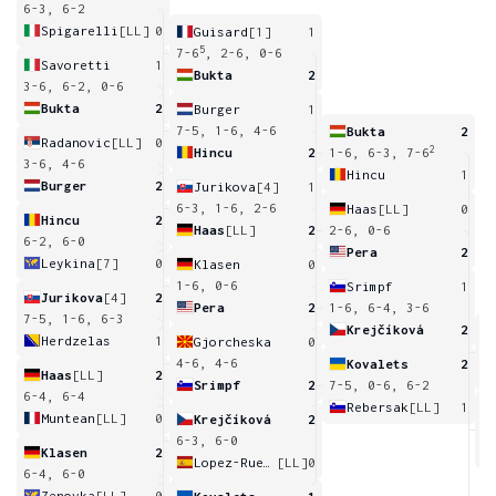
6-3, 6-2
Spigarelli
[LL]
0
Guisard
[1]
1
5
7-6
, 2-6, 0-6
Savoretti
1
Bukta
2
3-6, 6-2, 0-6
Bukta
2
Burger
1
7-5, 1-6, 4-6
Bukta
2
Radanovic
[LL]
0
2
Hincu
2
1-6, 6-3, 7-6
3-6, 4-6
Hincu
1
Burger
2
Jurikova
[4]
1
6-3, 1-6, 2-6
Haas
[LL]
0
Hincu
2
Haas
[LL]
2
2-6, 0-6
6-2, 6-0
Pera
2
Leykina
[7]
0
Klasen
0
1-6, 0-6
Srimpf
1
Jurikova
[4]
2
Pera
2
1-6, 6-4, 3-6
7-5, 1-6, 6-3
Krejčíková
2
Herdzelas
1
Gjorcheska
0
7
4-6, 4-6
Kovalets
2
Haas
[LL]
2
Srimpf
2
7-5, 0-6, 6-2
6-4, 6-4
Rebersak
[LL]
1
Muntean
[LL]
0
Krejčíková
2
3
6
6-3, 6-0
Klasen
2
Lopez-Rueda
[LL]
0
6-4, 6-0
Zenovka
[LL]
0