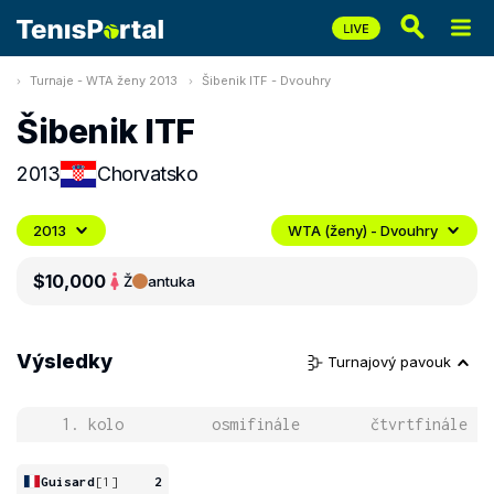
Turnaje - WTA ženy 2013
Šibenik ITF - Dvouhry
Šibenik ITF
2013
Chorvatsko
2013
WTA (ženy) - Dvouhry
$10,000
Ž
antuka
Výsledky
Turnajový pavouk
1. kolo
osmifinále
čtvrtfinále
Guisard
[1]
2