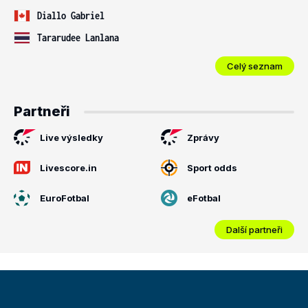
Diallo Gabriel
Tararudee Lanlana
Celý seznam
Partneři
Live výsledky
Zprávy
Livescore.in
Sport odds
EuroFotbal
eFotbal
Další partneři