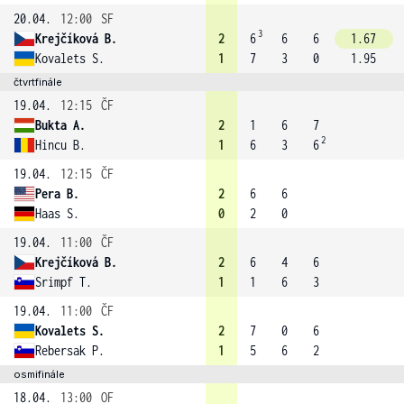
20.04.
12:00
SF
3
Krejčíková B.
2
6
6
6
1.67
Kovalets S.
1
7
3
0
1.95
čtvrtfinále
19.04.
12:15
ČF
Bukta A.
2
1
6
7
2
Hincu B.
1
6
3
6
19.04.
12:15
ČF
Pera B.
2
6
6
Haas S.
0
2
0
19.04.
11:00
ČF
Krejčíková B.
2
6
4
6
Srimpf T.
1
1
6
3
19.04.
11:00
ČF
Kovalets S.
2
7
0
6
Rebersak P.
1
5
6
2
osmifinále
18.04.
13:00
OF