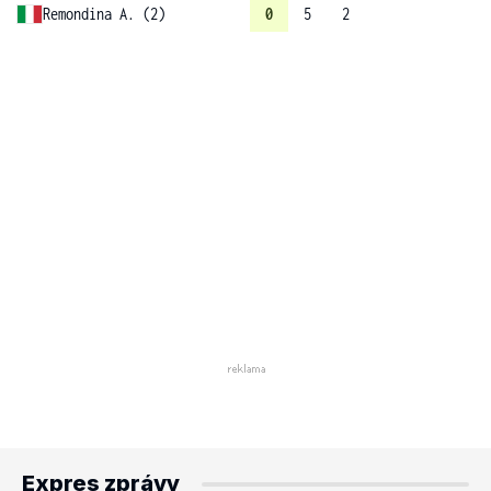
Remondina A. (2)
0
5
2
Expres zprávy