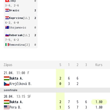
Zemp
0
3-6, 2-6
Drazic
2
Koprcina
[LL]
2
6-2, 6-0
Stojanovic
0
Rebersak
[LL]
2
7-5, 6-2
Remondina
[2]
0
Zápas
S
1
2
3
Kurs
21.04.
11:00
F
Bukta A.
2
6
6
Krejčíková B.
0
3
2
semifinále
20.04.
13:15
SF
Bukta A.
2
7
5
6
1.80
Pera B.
1
5
7
3
1.80