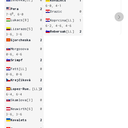
Kovalets
1
6-0, 4-1
Pera
2
Drazic
0
0
7-6
, 6-0
Lukacs
[8]
0
Koprcina
[LL]
1
6-2, 4-6, 4-6
Lizarazo
[5]
0
Rebersak
[LL]
2
3-6, 3-6
Gjorcheska
2
Morgosova
0
0-6, 4-6
Srimpf
2
Fett
[LL]
0
0-6, 0-6
Krejčíková
2
Lopez-Rueda
[LL]
2
6-4, 6-4
Skamlova
[3]
0
Neuwirth
[6]
0
3-6, 3-6
Kovalets
2