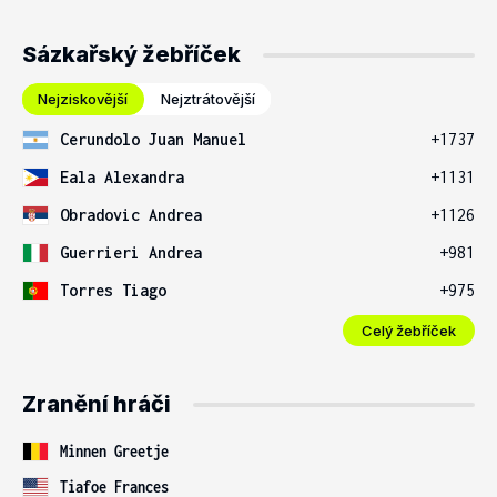
Sázkařský žebříček
Nejziskovější
Nejztrátovější
Cerundolo Juan Manuel
+1737
Eala Alexandra
+1131
Obradovic Andrea
+1126
Guerrieri Andrea
+981
Torres Tiago
+975
Celý žebříček
Zranění hráči
Minnen Greetje
Tiafoe Frances