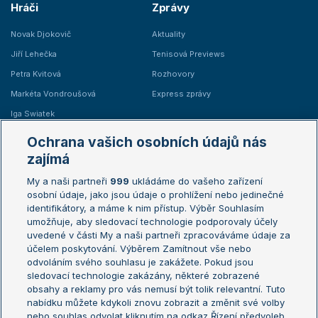
Hráči
Zprávy
Novak Djokovič
Aktuality
Jiří Lehečka
Tenisová Previews
Petra Kvitová
Rozhovory
Markéta Vondroušová
Express zprávy
Iga Swiatek
Marie Bouzková
Ochrana vašich osobních údajů nás
Žebříčky
Kalendář turnajů
zajímá
My a naši partneři
999
ukládáme do vašeho zařízení
Žebříček ATP (muži)
Australian Open
osobní údaje, jako jsou údaje o prohlížení nebo jedinečné
Žebříček WTA (ženy)
French Open
identifikátory, a máme k nim přístup. Výběr Souhlasím
umožňuje, aby sledovací technologie podporovaly účely
Sázkařský žebříček
Wimbledon
uvedené v části My a naši partneři zpracováváme údaje za
US Open
účelem poskytování. Výběrem Zamítnout vše nebo
odvoláním svého souhlasu je zakážete. Pokud jsou
Turnaj mistrů
sledovací technologie zakázány, některé zobrazené
Turnaj mistryň
obsahy a reklamy pro vás nemusí být tolik relevantní. Tuto
Aktualní trendy
nabídku můžete kdykoli znovu zobrazit a změnit své volby
nebo souhlas odvolat kliknutím na odkaz Řízení předvoleb