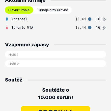
Aktuální turnaje
Hlavní turnaje
Turnaje nižší úrovně
Montreal
$9.4M
16
Toronto WTA
$7.4M
16
Vzájemné zápasy
Soutěž
Soutěžte o
10.000 korun!