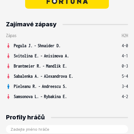
Zajímavé zápasy
Zápas
H2H
Pegula J.
-
Shnaider D.
4-0
Svitolina E.
-
Anisimova A.
4-1
Brantmeier R.
-
Mandlik E.
0-3
Sabalenka A.
-
Alexandrova E.
5-4
Pieleanu R.
-
Andreescu S.
3-4
Samsonova L.
-
Rybakina E.
4-2
Profily hráčů