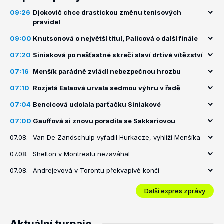
09:26
Djokovič chce drastickou změnu tenisových
pravidel
09:00
Knutsonová o největší titul, Palicová o další finále
07:20
Siniaková po nešťastné skreči slaví drtivé vítězství
07:16
Menšík parádně zvládl nebezpečnou hrozbu
07:10
Rozjetá Ealaová urvala sedmou výhru v řadě
07:04
Bencicová udolala parťačku Siniakové
07:00
Gauffová si znovu poradila se Sakkariovou
07.08.
Van De Zandschulp vyřadil Hurkacze, vyhlíží Menšíka
07.08.
Shelton v Montrealu nezaváhal
07.08.
Andrejevová v Torontu překvapivě končí
Další expres zprávy