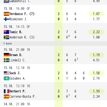
Gabashvili T.
0
5
6
4.99
15.10.
16:00
OF
Verdasco F. (7)
2
6
6
1.87
Nieminen J.
0
3
4
1.77
15.10.
14:15
OF
Tomic B.
2
7
6
2.22
4
Anderson K. (3)
0
6
4
1.60
1. kolo
15.10.
21:00
1K
Brown D.
2
6
7
1.19
3
Lindell C.
0
4
6
4.51
15.10.
12:10
1K
Sock J.
2
6
4
6
1.58
Golubev A.
1
1
6
0
2.19
15.10.
12:10
1K
Herbert P.
2
7
6
1.59
3
Carreno-Busta P.
0
6
4
2.24
14.10.
21:00
1K