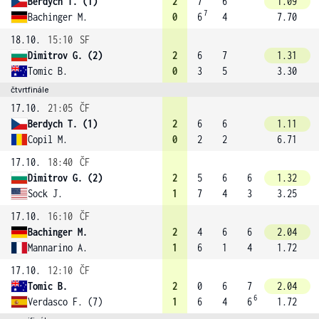
Berdych T. (1)
2
7
6
1.09
7
Bachinger M.
0
6
4
7.70
18.10.
15:10
SF
Dimitrov G. (2)
2
6
7
1.31
Tomic B.
0
3
5
3.30
čtvrtfinále
17.10.
21:05
ČF
Berdych T. (1)
2
6
6
1.11
Copil M.
0
2
2
6.71
17.10.
18:40
ČF
Dimitrov G. (2)
2
5
6
6
1.32
Sock J.
1
7
4
3
3.25
17.10.
16:10
ČF
Bachinger M.
2
4
6
6
2.04
Mannarino A.
1
6
1
4
1.72
17.10.
12:10
ČF
Tomic B.
2
0
6
7
2.04
6
Verdasco F. (7)
1
6
4
6
1.72