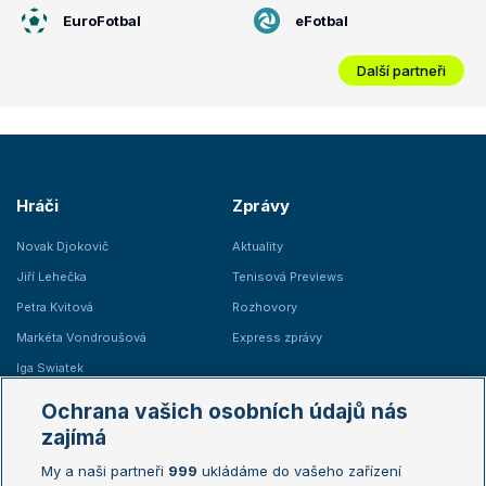
EuroFotbal
eFotbal
Další partneři
Hráči
Zprávy
Novak Djokovič
Aktuality
Jiří Lehečka
Tenisová Previews
Petra Kvitová
Rozhovory
Markéta Vondroušová
Express zprávy
Iga Swiatek
Marie Bouzková
Ochrana vašich osobních údajů nás
Žebříčky
Kalendář turnajů
zajímá
My a naši partneři
999
ukládáme do vašeho zařízení
Žebříček ATP (muži)
Australian Open