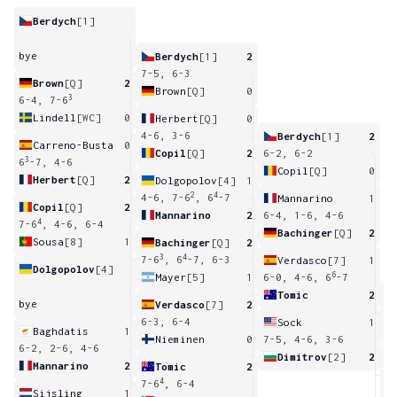
Berdych
[1]
bye
Berdych
[1]
2
7-5, 6-3
Brown
[Q]
2
Brown
[Q]
0
3
6-4, 7-6
Lindell
[WC]
0
Herbert
[Q]
0
4-6, 3-6
Berdych
[1]
2
Carreno-Busta
0
Copil
[Q]
2
6-2, 6-2
3
6
-7, 4-6
Copil
[Q]
0
Herbert
[Q]
2
Dolgopolov
[4]
1
2
4
4-6, 7-6
, 6
-7
Mannarino
1
Copil
[Q]
2
Mannarino
2
6-4, 1-6, 4-6
4
7-6
, 4-6, 6-4
Bachinger
[Q]
2
Sousa
[8]
1
Bachinger
[Q]
2
3
4
7-6
, 6
-7, 6-3
Verdasco
[7]
1
Dolgopolov
[4]
6
Mayer
[5]
1
6-0, 4-6, 6
-7
Tomic
2
bye
Verdasco
[7]
2
7
6-3, 6-4
Sock
1
Baghdatis
1
Nieminen
0
7-5, 4-6, 3-6
6-2, 2-6, 4-6
Dimitrov
[2]
2
Mannarino
2
Tomic
2
3
4
7-6
, 6-4
Sijsling
1