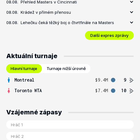
08.08.
Přehled Masters v Cincinnati
08.08.
Krádež v přímém přenosu
08.08.
Lehečku čeká těžký boj o čtvrtfinále na Masters
Další expres zprávy
Aktuální turnaje
Hlavní turnaje
Turnaje nižší úrovně
Montreal
$9.4M
9
Toronto WTA
$7.4M
10
Vzájemné zápasy