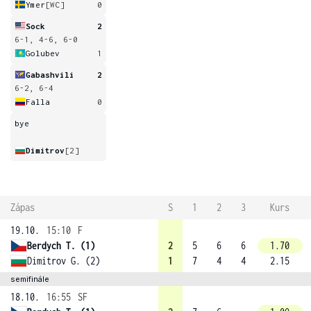
Ymer
[WC]
0
Sock
2
6-1, 4-6, 6-0
Golubev
1
Gabashvili
2
6-2, 6-4
Falla
0
bye
Dimitrov
[2]
Zápas
S
1
2
3
Kurs
19.10.
15:10
F
Berdych T. (1)
2
5
6
6
1.70
Dimitrov G. (2)
1
7
4
4
2.15
semifinále
18.10.
16:55
SF