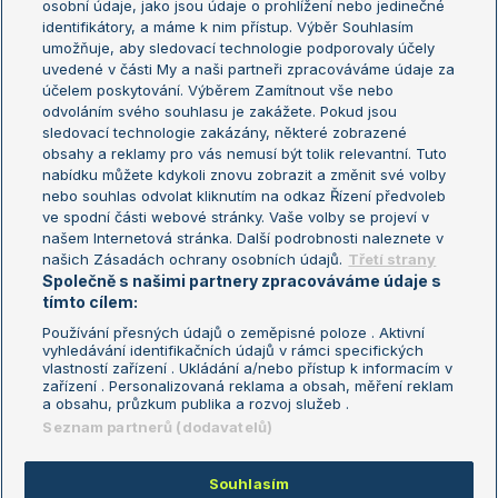
osobní údaje, jako jsou údaje o prohlížení nebo jedinečné
Žebříček WTA (ženy)
French Open
identifikátory, a máme k nim přístup. Výběr Souhlasím
umožňuje, aby sledovací technologie podporovaly účely
Sázkařský žebříček
Wimbledon
uvedené v části My a naši partneři zpracováváme údaje za
US Open
účelem poskytování. Výběrem Zamítnout vše nebo
odvoláním svého souhlasu je zakážete. Pokud jsou
Turnaj mistrů
sledovací technologie zakázány, některé zobrazené
Turnaj mistryň
obsahy a reklamy pro vás nemusí být tolik relevantní. Tuto
Aktualní trendy
nabídku můžete kdykoli znovu zobrazit a změnit své volby
nebo souhlas odvolat kliknutím na odkaz Řízení předvoleb
ve spodní části webové stránky. Vaše volby se projeví v
Fotbalové přestupy
našem Internetová stránka. Další podrobnosti naleznete v
Livesport Daily
našich Zásadách ochrany osobních údajů.
Třetí strany
Společně s našimi partnery zpracováváme údaje s
LS Prague Open
tímto cílem:
Používání přesných údajů o zeměpisné poloze . Aktivní
vyhledávání identifikačních údajů v rámci specifických
vlastností zařízení . Ukládání a/nebo přístup k informacím v
Podmínky užití
Nastavení soukromí
zařízení . Personalizovaná reklama a obsah, měření reklam
GDPR a žurnalistika
Reklama
a obsahu, průzkum publika a rozvoj služeb .
Informace o zpracování osobních
Kontakt
Seznam partnerů (dodavatelů)
údajů
Tiráž
Souhlasím