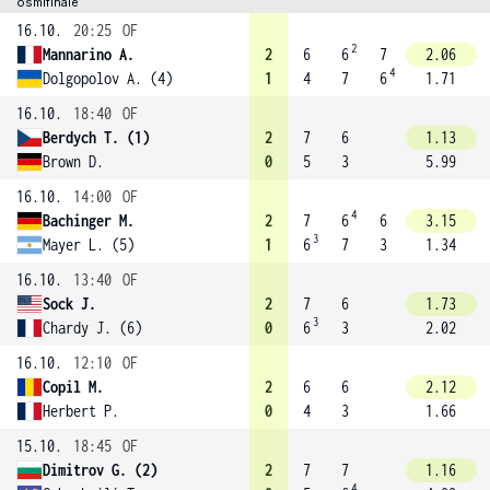
osmifinále
16.10.
20:25
OF
2
Mannarino A.
2
6
6
7
2.06
4
Dolgopolov A. (4)
1
4
7
6
1.71
16.10.
18:40
OF
Berdych T. (1)
2
7
6
1.13
Brown D.
0
5
3
5.99
16.10.
14:00
OF
4
Bachinger M.
2
7
6
6
3.15
3
Mayer L. (5)
1
6
7
3
1.34
16.10.
13:40
OF
Sock J.
2
7
6
1.73
3
Chardy J. (6)
0
6
3
2.02
16.10.
12:10
OF
Copil M.
2
6
6
2.12
Herbert P.
0
4
3
1.66
15.10.
18:45
OF
Dimitrov G. (2)
2
7
7
1.16
4