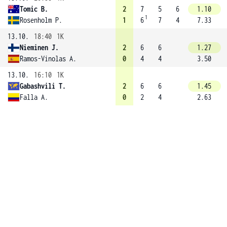
Tomic B.
2
7
5
6
1.10
1
Rosenholm P.
1
6
7
4
7.33
13.10.
18:40
1K
Nieminen J.
2
6
6
1.27
Ramos-Vinolas A.
0
4
4
3.50
13.10.
16:10
1K
Gabashvili T.
2
6
6
1.45
Falla A.
0
2
4
2.63