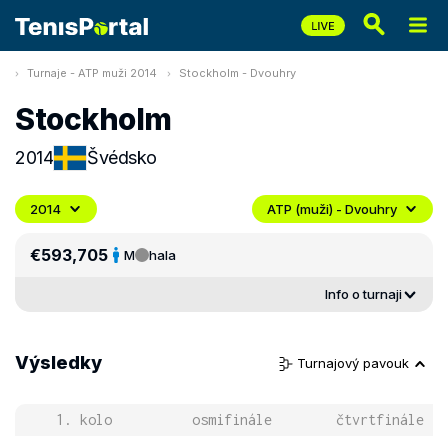
Turnaje - ATP muži 2014
Stockholm - Dvouhry
Stockholm
2014
Švédsko
2014
ATP (muži) - Dvouhry
€593,705
M
hala
Info o turnaji
Výsledky
Turnajový pavouk
1. kolo
osmifinále
čtvrtfinále