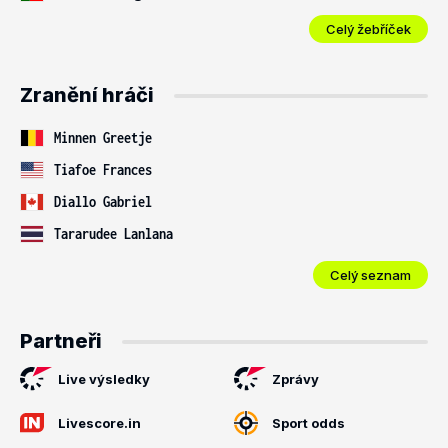
Celý žebříček
Zranění hráči
Minnen Greetje
Tiafoe Frances
Diallo Gabriel
Tararudee Lanlana
Celý seznam
Partneři
Live výsledky
Zprávy
Livescore.in
Sport odds