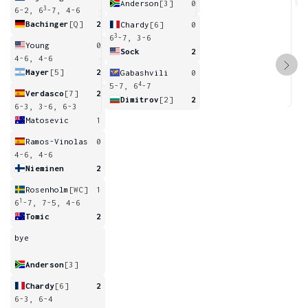
Anderson
[3]
0
3
6-2, 6
-7, 4-6
Bachinger
[Q]
2
Chardy
[6]
0
3
6
-7, 3-6
Young
0
Sock
2
4-6, 4-6
Mayer
[5]
2
Gabashvili
0
4
5-7, 6
-7
Verdasco
[7]
2
Dimitrov
[2]
2
6-3, 3-6, 6-3
Matosevic
1
Ramos-Vinolas
0
4-6, 4-6
Nieminen
2
Rosenholm
[WC]
1
1
6
-7, 7-5, 4-6
Tomic
2
bye
Anderson
[3]
Chardy
[6]
2
6-3, 6-4