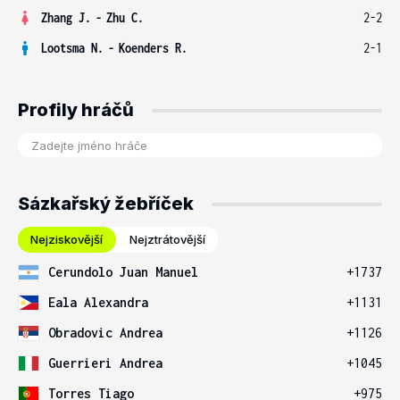
Zhang J.
-
Zhu C.
2-2
Lootsma N.
-
Koenders R.
2-1
Profily hráčů
Sázkařský žebříček
Nejziskovější
Nejztrátovější
Cerundolo Juan Manuel
+1737
Eala Alexandra
+1131
Obradovic Andrea
+1126
Guerrieri Andrea
+1045
Torres Tiago
+975