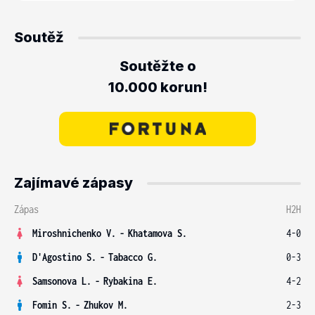
Soutěž
Soutěžte o
10.000 korun!
Zajímavé zápasy
Zápas
H2H
Miroshnichenko V.
-
Khatamova S.
4-0
D'Agostino S.
-
Tabacco G.
0-3
Samsonova L.
-
Rybakina E.
4-2
Fomin S.
-
Zhukov M.
2-3