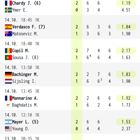
Chardy J. (6)
2
6
6
1.19
Ymer E.
0
3
4
4.51
14.10.
18:45
1K
Verdasco F. (7)
2
6
3
6
1.84
Matosevic M.
1
3
6
3
1.90
14.10.
18:40
1K
Copil M.
2
7
4
6
2.17
4
Sousa J. (8)
1
6
6
4
1.63
14.10.
13:50
1K
Bachinger M.
2
2
7
6
1.83
3
Sijsling I.
1
6
6
4
1.90
14.10.
13:45
1K
Mannarino A.
2
2
6
6
1.92
Baghdatis M.
1
6
2
4
1.73
14.10.
12:10
1K
Mayer L. (5)
2
6
6
1.53
Young D.
0
4
4
2.37
13.10.
20:35
1K