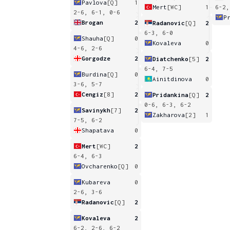
Pavlova
[Q]
1
Mert
[WC]
1
6-2,
2-6, 6-1, 0-6
P
Brogan
2
Radanovic
[Q]
2
6-3, 6-0
Shauha
[Q]
0
Kovaleva
0
4-6, 2-6
Gorgodze
2
Diatchenko
[5]
2
6-4, 7-5
Burdina
[Q]
0
Ainitdinova
0
3-6, 5-7
Cengiz
[8]
2
Pridankina
[Q]
2
0-6, 6-3, 6-2
Savinykh
[7]
2
Zakharova
[2]
1
7-5, 6-2
Shapatava
0
Mert
[WC]
2
6-4, 6-3
Ovcharenko
[Q]
0
Kubareva
0
2-6, 3-6
Radanovic
[Q]
2
Kovaleva
2
6-2, 2-6, 6-2