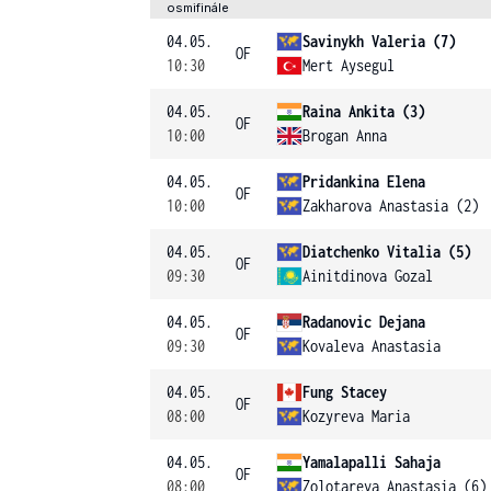
osmifinále
04.05.
Savinykh Valeria (7)
OF
10:30
Mert Aysegul
04.05.
Raina Ankita (3)
OF
10:00
Brogan Anna
04.05.
Pridankina Elena
OF
10:00
Zakharova Anastasia (2)
04.05.
Diatchenko Vitalia (5)
OF
09:30
Ainitdinova Gozal
04.05.
Radanovic Dejana
OF
09:30
Kovaleva Anastasia
04.05.
Fung Stacey
OF
08:00
Kozyreva Maria
04.05.
Yamalapalli Sahaja
OF
08:00
Zolotareva Anastasia (6)