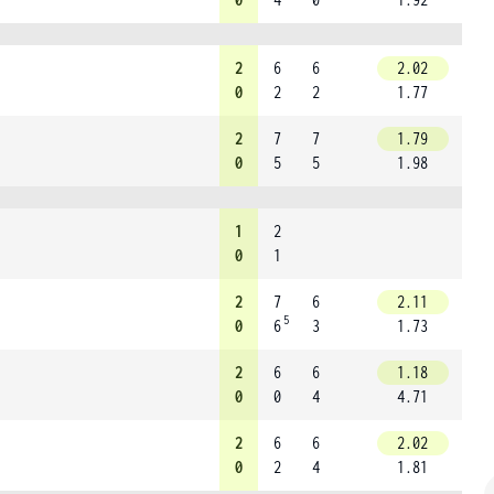
2
6
6
2.02
0
2
2
1.77
2
7
7
1.79
0
5
5
1.98
1
2
0
1
2
7
6
2.11
5
0
6
3
1.73
2
6
6
1.18
0
0
4
4.71
2
6
6
2.02
0
2
4
1.81