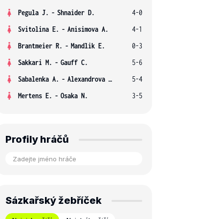
Pegula J.
-
Shnaider D.
4-0
Svitolina E.
-
Anisimova A.
4-1
Brantmeier R.
-
Mandlik E.
0-3
Sakkari M.
-
Gauff C.
5-6
Sabalenka A.
-
Alexandrova E.
5-4
Mertens E.
-
Osaka N.
3-5
Profily hráčů
Sázkařský žebříček