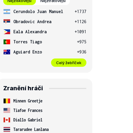
Nejziskovější
Nejztrátovější
Cerundolo Juan Manuel
+1737
Obradovic Andrea
+1126
Eala Alexandra
+1091
Torres Tiago
+975
Aguiard Enzo
+936
Celý žebříček
Zranění hráči
Minnen Greetje
Tiafoe Frances
Diallo Gabriel
Tararudee Lanlana