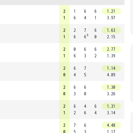
2
1
6
6
1.21
1
6
4
1
3.97
2
2
7
6
1.63
9
1
6
6
0
2.15
2
0
6
6
2.77
1
6
3
2
1.39
2
6
7
1.14
0
4
5
4.89
2
6
6
1.30
0
3
0
3.26
2
6
4
6
1.31
1
2
6
4
3.14
2
7
6
4.48
0
5
3
1.17