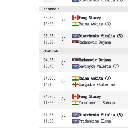
semifinále
05.05.
Fung Stacey
SF
10:00
Raina Ankita (3)
05.05.
Diatchenko Vitalia (5)
SF
10:00
Radanovic Dejana
čtvrtfinále
04.05.
Radanovic Dejana
ČF
15:45
Savinykh Valeria (7)
04.05.
Raina Ankita (3)
ČF
14:15
Gorgodze Ekaterine
04.05.
Fung Stacey
ČF
11:30
Yamalapalli Sahaja
04.05.
Diatchenko Vitalia (5)
ČF
11:30
Pridankina Elena