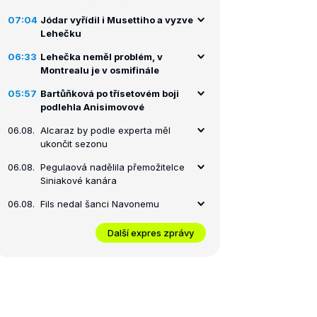
07:04
Jódar vyřídil i Musettiho a vyzve
Lehečku
06:33
Lehečka neměl problém, v
Montrealu je v osmifinále
05:57
Bartůňková po třísetovém boji
podlehla Anisimovové
06.08.
Alcaraz by podle experta měl
ukončit sezonu
06.08.
Pegulaová nadělila přemožitelce
Siniakové kanára
06.08.
Fils nedal šanci Navonemu
Další expres zprávy