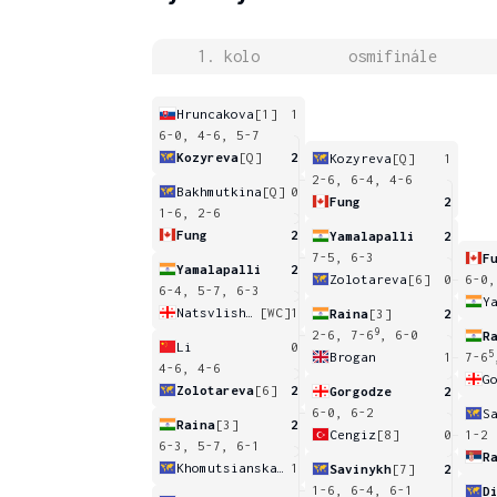
1. kolo
osmifinále
Hruncakova
[1]
1
6-0, 4-6, 5-7
Kozyreva
[Q]
2
Kozyreva
[Q]
1
2-6, 6-4, 4-6
Bakhmutkina
[Q]
0
Fung
2
1-6, 2-6
Fung
2
Yamalapalli
2
7-5, 6-3
F
Yamalapalli
2
Zolotareva
[6]
0
6-0,
6-4, 5-7, 6-3
Y
Natsvlishvili
[WC]
1
Raina
[3]
2
9
2-6, 7-6
, 6-0
R
Li
0
5
Brogan
1
7-6
4-6, 4-6
G
Zolotareva
[6]
2
Gorgodze
2
6-0, 6-2
S
Raina
[3]
2
Cengiz
[8]
0
1-2
6-3, 5-7, 6-1
R
Khomutsianskaya
1
Savinykh
[7]
2
1-6, 6-4, 6-1
D