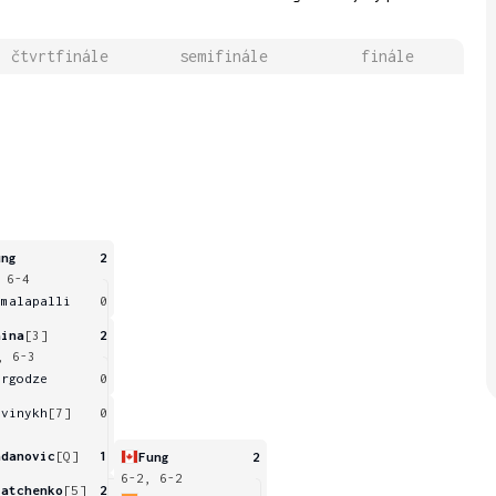
čtvrtfinále
semifinále
finále
ung
2
 6-4
amalapalli
0
aina
[3]
2
, 6-3
orgodze
0
avinykh
[7]
0
adanovic
[Q]
1
Fung
2
6-2, 6-2
iatchenko
[5]
2