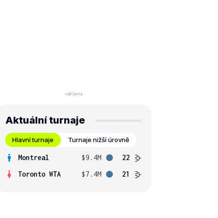
Aktuální turnaje
Hlavní turnaje
Turnaje nižší úrovně
Montreal
$9.4M
22
Toronto WTA
$7.4M
21