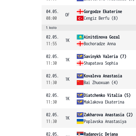
04.05.
Gorgodze Ekaterine
OF
08:00
Cengiz Berfu (8)
1. kolo
02.05.
Ainitdinova Gozal
1K
11:55
Bochoradze Anna
02.05.
Savinykh Valeria (7)
1K
11:30
Shapatava Sophia
02.05.
Kovaleva Anastasia
1K
11:30
Bai Zhuoxuan (4)
02.05.
Diatchenko Vitalia (5)
1K
11:30
Maklakova Ekaterina
02.05.
Zakharova Anastasia (2)
1K
11:30
Poplavska Anastasiya
02.05.
Radanovic Dejana