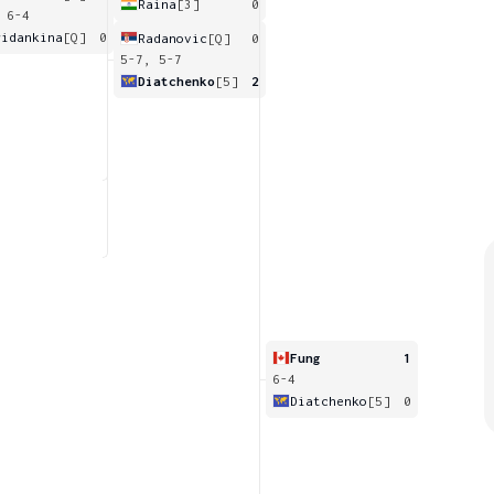
Raina
[3]
0
 6-4
ridankina
[Q]
0
Radanovic
[Q]
0
5-7, 5-7
Diatchenko
[5]
2
Fung
1
6-4
Diatchenko
[5]
0