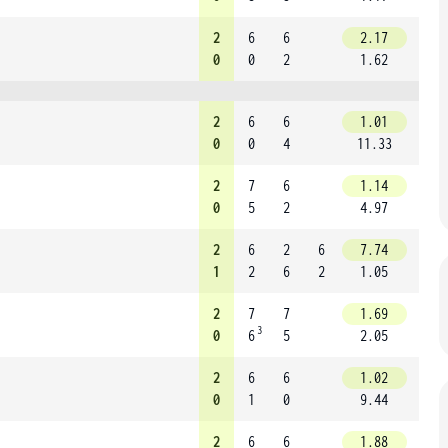
2
6
6
2.17
0
0
2
1.62
2
6
6
1.01
0
0
4
11.33
2
7
6
1.14
0
5
2
4.97
2
6
2
6
7.74
1
2
6
2
1.05
2
7
7
1.69
3
0
6
5
2.05
2
6
6
1.02
0
1
0
9.44
2
6
6
1.88