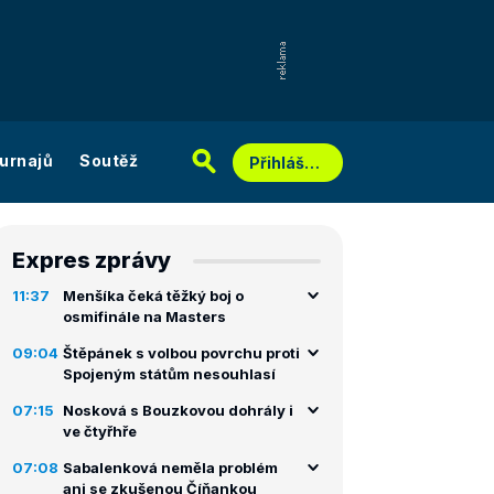
urnajů
Soutěž
Přihlášení
Expres zprávy
11:37
Menšíka čeká těžký boj o
osmifinále na Masters
09:04
Štěpánek s volbou povrchu proti
Spojeným státům nesouhlasí
07:15
Nosková s Bouzkovou dohrály i
ve čtyřhře
07:08
Sabalenková neměla problém
ani se zkušenou Číňankou