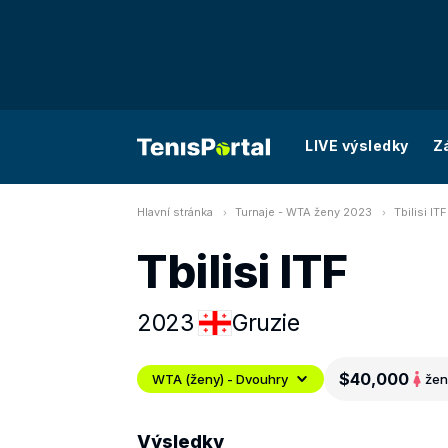
LIVE výsledky
Z
Hlavní stránka
Turnaje - WTA ženy 2023
Tbilisi IT
Tbilisi ITF
2023
Gruzie
$40,000
WTA (ženy) - Dvouhry
žen
Výsledky