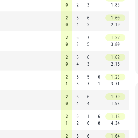
0
2
3
1.83
2
6
6
1.60
0
4
2
2.19
2
6
7
1.22
0
3
5
3.80
2
6
6
1.62
0
4
3
2.15
2
6
5
6
1.23
1
3
7
1
3.71
2
6
6
1.79
0
4
4
1.93
2
6
1
6
1.18
1
2
6
0
4.34
2
6
6
1.04