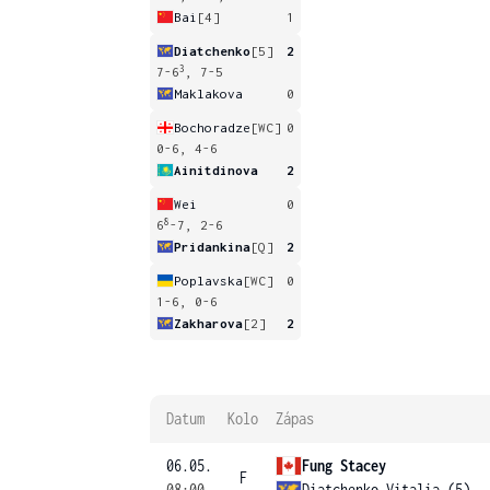
Bai
[4]
1
Diatchenko
[5]
2
3
7-6
, 7-5
Maklakova
0
Bochoradze
[WC]
0
0-6, 4-6
Ainitdinova
2
Wei
0
8
6
-7, 2-6
Pridankina
[Q]
2
Poplavska
[WC]
0
1-6, 0-6
Zakharova
[2]
2
Datum
Kolo
Zápas
06.05.
Fung Stacey
F
08:00
Diatchenko Vitalia (5)