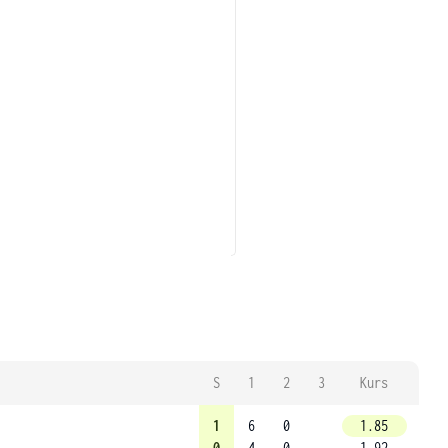
S
1
2
3
Kurs
1
6
0
1.85
0
4
0
1.92