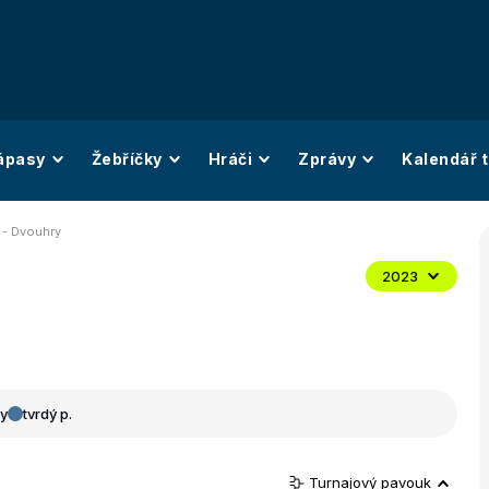
ápasy
Žebříčky
Hráči
Zprávy
Kalendář t
F - Dvouhry
2023
y
tvrdý p.
Turnajový pavouk