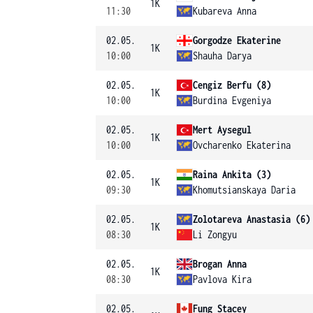
1K
11:30
Kubareva Anna
02.05.
Gorgodze Ekaterine
1K
10:00
Shauha Darya
02.05.
Cengiz Berfu (8)
1K
10:00
Burdina Evgeniya
02.05.
Mert Aysegul
1K
10:00
Ovcharenko Ekaterina
02.05.
Raina Ankita (3)
1K
09:30
Khomutsianskaya Daria
02.05.
Zolotareva Anastasia (6)
1K
08:30
Li Zongyu
02.05.
Brogan Anna
1K
08:30
Pavlova Kira
02.05.
Fung Stacey