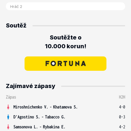
Soutěž
Soutěžte o
10.000 korun!
Zajímavé zápasy
Zápas
H2H
Miroshnichenko V.
-
Khatamova S.
4-0
D'Agostino S.
-
Tabacco G.
0-3
Samsonova L.
-
Rybakina E.
4-2