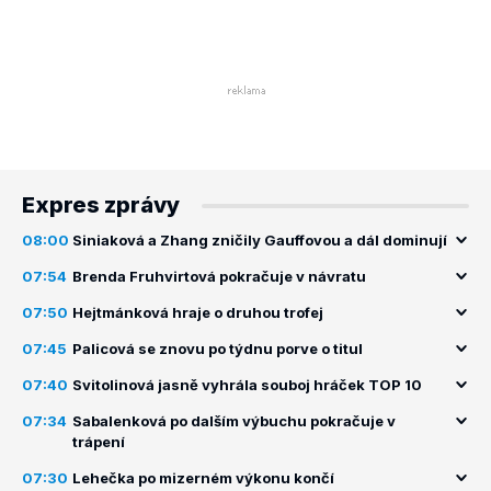
Expres zprávy
08:00
Siniaková a Zhang zničily Gauffovou a dál dominují
07:54
Brenda Fruhvirtová pokračuje v návratu
07:50
Hejtmánková hraje o druhou trofej
07:45
Palicová se znovu po týdnu porve o titul
07:40
Svitolinová jasně vyhrála souboj hráček TOP 10
07:34
Sabalenková po dalším výbuchu pokračuje v
trápení
07:30
Lehečka po mizerném výkonu končí