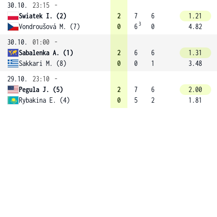
30.10.
23:15
-
Swiatek I. (2)
2
7
6
1.21
3
Vondroušová M. (7)
0
6
0
4.82
30.10.
01:00
-
Sabalenka A. (1)
2
6
6
1.31
Sakkari M. (8)
0
0
1
3.48
29.10.
23:10
-
Pegula J. (5)
2
7
6
2.00
Rybakina E. (4)
0
5
2
1.81