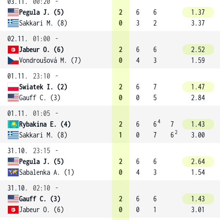
03.11.
00:20
-
Pegula J. (5)
2
6
6
1.37
Sakkari M. (8)
0
3
2
3.37
02.11.
01:00
-
Jabeur O. (6)
2
6
6
2.52
Vondroušová M. (7)
0
4
3
1.59
01.11.
23:10
-
Swiatek I. (2)
2
6
7
1.47
Gauff C. (3)
0
0
5
2.84
01.11.
01:05
-
4
Rybakina E. (4)
2
6
6
7
1.43
2
Sakkari M. (8)
1
0
7
6
3.00
31.10.
23:15
-
Pegula J. (5)
2
6
6
2.64
Sabalenka A. (1)
0
4
3
1.54
31.10.
02:10
-
Gauff C. (3)
2
6
6
1.43
Jabeur O. (6)
0
0
1
3.01