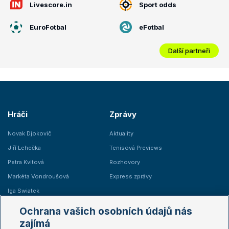
Livescore.in
Sport odds
EuroFotbal
eFotbal
Další partneři
Hráči
Zprávy
Novak Djokovič
Aktuality
Jiří Lehečka
Tenisová Previews
Petra Kvitová
Rozhovory
Markéta Vondroušová
Express zprávy
Iga Swiatek
Marie Bouzková
Ochrana vašich osobních údajů nás
Žebříčky
Kalendář turnajů
zajímá