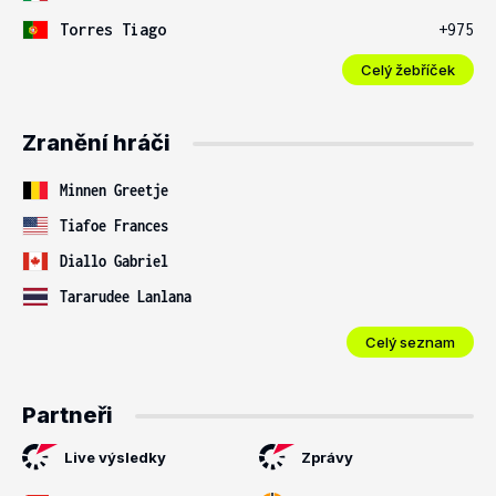
Torres Tiago
+975
Celý žebříček
Zranění hráči
Minnen Greetje
Tiafoe Frances
Diallo Gabriel
Tararudee Lanlana
Celý seznam
Partneři
Live výsledky
Zprávy