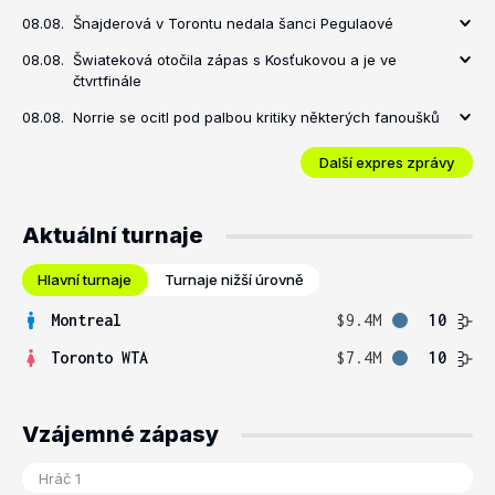
08.08.
Šnajderová v Torontu nedala šanci Pegulaové
08.08.
Šwiateková otočila zápas s Kosťukovou a je ve
čtvrtfinále
08.08.
Norrie se ocitl pod palbou kritiky některých fanoušků
Další expres zprávy
Aktuální turnaje
Hlavní turnaje
Turnaje nižší úrovně
Montreal
$9.4M
10
Toronto WTA
$7.4M
10
Vzájemné zápasy