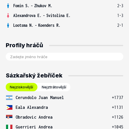
Fomin S.
-
Zhukov M.
2-3
Alexandrova E.
-
Svitolina E.
1-3
Lootsma N.
-
Koenders R.
2-1
Profily hráčů
Sázkařský žebříček
Nejziskovější
Nejztrátovější
Cerundolo Juan Manuel
+1737
Eala Alexandra
+1131
Obradovic Andrea
+1126
Guerrieri Andrea
+1045