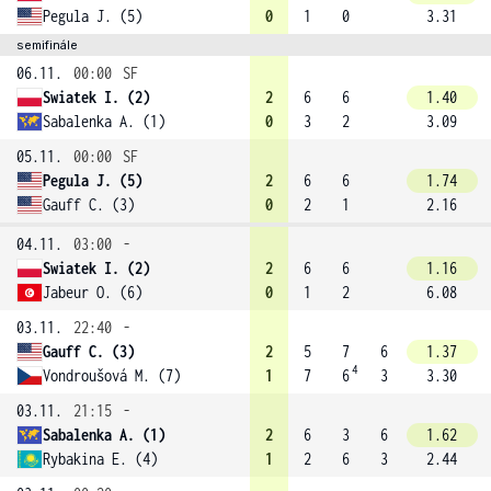
Pegula J. (5)
0
1
0
3.31
semifinále
06.11.
00:00
SF
Swiatek I. (2)
2
6
6
1.40
Sabalenka A. (1)
0
3
2
3.09
05.11.
00:00
SF
Pegula J. (5)
2
6
6
1.74
Gauff C. (3)
0
2
1
2.16
04.11.
03:00
-
Swiatek I. (2)
2
6
6
1.16
Jabeur O. (6)
0
1
2
6.08
03.11.
22:40
-
Gauff C. (3)
2
5
7
6
1.37
4
Vondroušová M. (7)
1
7
6
3
3.30
03.11.
21:15
-
Sabalenka A. (1)
2
6
3
6
1.62
Rybakina E. (4)
1
2
6
3
2.44