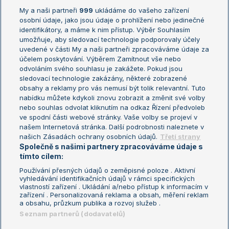
My a naši partneři
999
ukládáme do vašeho zařízení
Žebříček ATP (muži)
Australian Open
osobní údaje, jako jsou údaje o prohlížení nebo jedinečné
Žebříček WTA (ženy)
French Open
identifikátory, a máme k nim přístup. Výběr Souhlasím
umožňuje, aby sledovací technologie podporovaly účely
Sázkařský žebříček
Wimbledon
uvedené v části My a naši partneři zpracováváme údaje za
US Open
účelem poskytování. Výběrem Zamítnout vše nebo
odvoláním svého souhlasu je zakážete. Pokud jsou
Turnaj mistrů
sledovací technologie zakázány, některé zobrazené
Turnaj mistryň
obsahy a reklamy pro vás nemusí být tolik relevantní. Tuto
Aktualní trendy
nabídku můžete kdykoli znovu zobrazit a změnit své volby
nebo souhlas odvolat kliknutím na odkaz Řízení předvoleb
ve spodní části webové stránky. Vaše volby se projeví v
Fotbalové přestupy
našem Internetová stránka. Další podrobnosti naleznete v
Livesport Daily
našich Zásadách ochrany osobních údajů.
Třetí strany
Společně s našimi partnery zpracováváme údaje s
LS Prague Open
tímto cílem:
Používání přesných údajů o zeměpisné poloze . Aktivní
vyhledávání identifikačních údajů v rámci specifických
vlastností zařízení . Ukládání a/nebo přístup k informacím v
Podmínky užití
Nastavení soukromí
zařízení . Personalizovaná reklama a obsah, měření reklam
GDPR a žurnalistika
Reklama
a obsahu, průzkum publika a rozvoj služeb .
Informace o zpracování osobních
Kontakt
Seznam partnerů (dodavatelů)
údajů
Tiráž