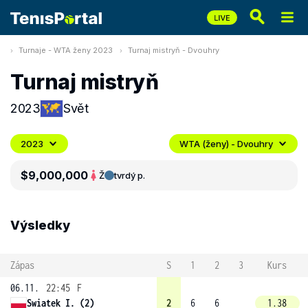
Turnaje - WTA ženy 2023
Turnaj mistryň - Dvouhry
Turnaj mistryň
2023
Svět
2023
WTA (ženy) - Dvouhry
$9,000,000
Ž
tvrdý p.
Výsledky
Zápas
S
1
2
3
Kurs
06.11.
22:45
F
Swiatek I. (2)
2
6
6
1.38