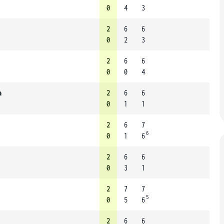
0
4
3
2
6
6
0
2
3
2
6
6
0
0
4
a
2
6
6
0
1
1
2
6
7
6
0
1
6
2
6
6
0
3
1
2
7
7
5
0
5
6
2
6
6