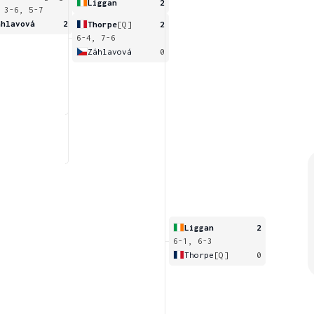
Liggan
2
 3-6, 5-7
áhlavová
2
Thorpe
[Q]
2
6-4, 7-6
Záhlavová
0
Liggan
2
6-1, 6-3
Thorpe
[Q]
0