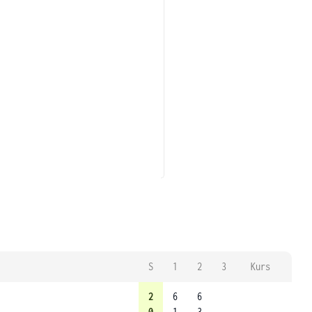
S
1
2
3
Kurs
2
6
6
0
1
3