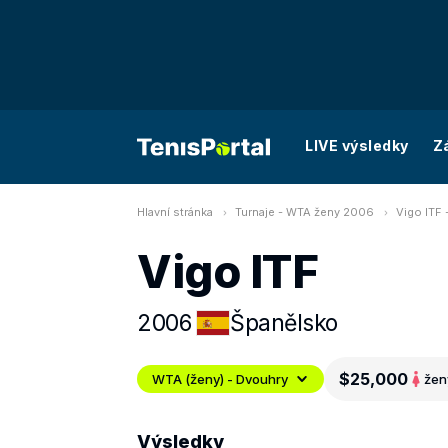
LIVE výsledky
Z
Hlavní stránka
Turnaje - WTA ženy 2006
Vigo ITF 
Vigo ITF
2006
Španělsko
$25,000
WTA (ženy) - Dvouhry
žen
Výsledky