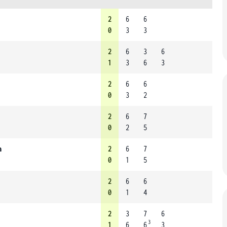
2
6
6
0
3
3
2
6
3
6
1
3
6
3
2
6
6
0
3
2
2
6
7
0
2
5
a
2
6
7
0
1
5
2
6
6
0
1
4
2
3
7
6
3
1
6
6
3