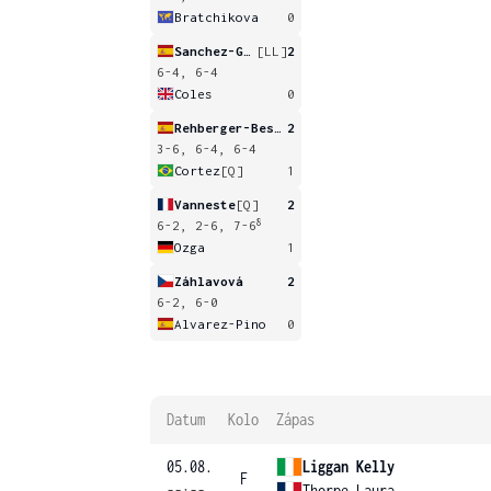
Bratchikova
0
Sanchez-Garcia
[LL]
2
6-4, 6-4
Coles
0
Rehberger-Bescos
2
3-6, 6-4, 6-4
Cortez
[Q]
1
Vanneste
[Q]
2
8
6-2, 2-6, 7-6
Ozga
1
Záhlavová
2
6-2, 6-0
Alvarez-Pino
0
Datum
Kolo
Zápas
05.08.
Liggan Kelly
F
--:--
Thorpe Laura