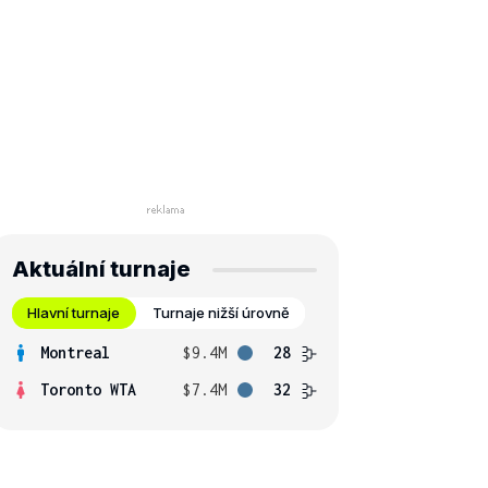
Aktuální turnaje
Hlavní turnaje
Turnaje nižší úrovně
Montreal
$9.4M
28
Toronto WTA
$7.4M
32