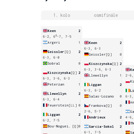
1. kolo
osmifinále
Keen
2
6
6-2, 6
-7, 7-5
Argeri
1
Keen
2
6-3, 6-3
Geissler
[Q]
2
Geissler
[Q]
0
6-3, 6-0
Sobral
0
Kiszczynska
[Q]
2
6-3, 3-6, 6-3
K
Kiszczynska
[Q]
2
Llewellyn
1
2-6,
6-3, 3-6, 6-3
K
Peterzan
1
Liggan
2
6-3, 6-2
L
Llewellyn
2
Salas-Lozano
0
6-3,
6-3, 6-4
A
Feuerstein
[LL]
0
Frankova
[Q]
0
2-6, 5-7
G
Liggan
2
Andrieux
2
4-6,
6-2, 7-5
T
Bou-Nogueiro
[Q]
0
Garcia-Sokol
2
6-1, 7-5