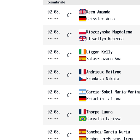
osmifinále
02.08.
Keen Amanda
OF
--:--
Geissler Anna
02.08.
Kiszczynska Magdalena
OF
--:--
Llewellyn Rebecca
02.08.
Liggan Kelly
OF
--:--
Salas-Lozano Ana
02.08.
Andrieux Mailyne
OF
--:--
Frankova Nikola
02.08.
Garcia-Sokol Maria-Vanin
OF
--:--
Priachin Tatjana
02.08.
Thorpe Laura
OF
--:--
Carvalho Larissa
02.08.
Sanchez-Garcia Nuria
OF
--:--
Rehberger-Bescos Irene