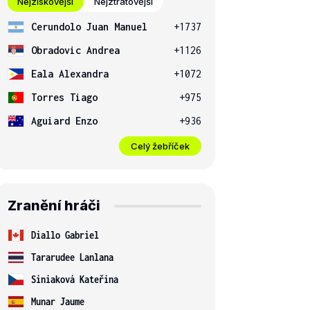
Nejziskovější
Nejztrátovější
Cerundolo Juan Manuel
+1737
Obradovic Andrea
+1126
Eala Alexandra
+1072
Torres Tiago
+975
Aguiard Enzo
+936
Celý žebříček
Zranění hráči
Diallo Gabriel
Tararudee Lanlana
Siniaková Kateřina
Munar Jaume