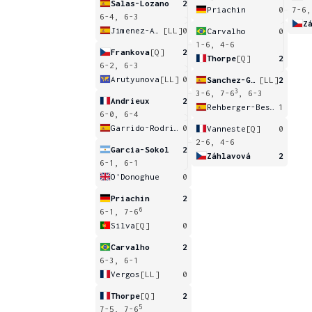
Salas-Lozano
2
Priachin
0
7-6,
6-4, 6-3
Z
Jimenez-Almendros
[LL]
0
Carvalho
0
1-6, 4-6
Frankova
[Q]
2
Thorpe
[Q]
2
6-2, 6-3
Arutyunova
[LL]
0
Sanchez-Garcia
[LL]
2
3
3-6, 7-6
, 6-3
Andrieux
2
Rehberger-Bescos
1
6-0, 6-4
Garrido-Rodriguez
0
Vanneste
[Q]
0
2-6, 4-6
Garcia-Sokol
2
Záhlavová
2
6-1, 6-1
O'Donoghue
0
Priachin
2
6
6-1, 7-6
Silva
[Q]
0
Carvalho
2
6-3, 6-1
Vergos
[LL]
0
Thorpe
[Q]
2
5
7-5, 7-6