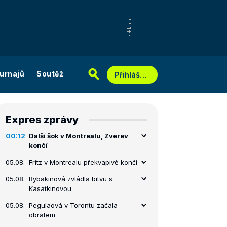
urnajů
Soutěž
Přihlášení
Expres zprávy
00:12
Další šok v Montrealu, Zverev
končí
05.08.
Fritz v Montrealu překvapivě končí
05.08.
Rybakinová zvládla bitvu s
Kasatkinovou
05.08.
Pegulaová v Torontu začala
obratem