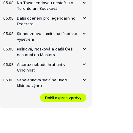
05.08.
Na Townsendovou nestačila v
Torontu ani Bouzková
05.08.
Další ocenění pro legendárního
Federera
05.08.
Sinner znovu zamířil na lékařské
vyšetření
05.08.
Plíšková, Nosková a další Češi
nastoupí na Masters
05.08.
Alcaraz nebude hrát ani v
Cincinnati
05.08.
Sabalenková slaví na úvod
klidnou výhru
Další expres zprávy