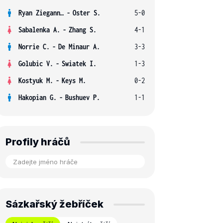
Ryan Ziegann S.
-
Oster S.
5-0
Sabalenka A.
-
Zhang S.
4-1
Norrie C.
-
De Minaur A.
3-3
Golubic V.
-
Swiatek I.
1-3
Kostyuk M.
-
Keys M.
0-2
Hakopian G.
-
Bushuev P.
1-1
Profily hráčů
Sázkařský žebříček