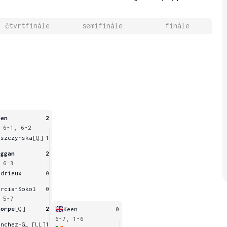
čtvrtfinále
semifinále
finále
een
2
 6-1, 6-2
iszczynska
[Q]
1
iggan
2
 6-3
ndrieux
0
arcia-Sokol
0
 5-7
horpe
[Q]
2
Keen
0
6-7, 1-6
Sanchez-Garcia
[LL]
1