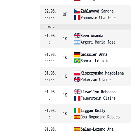
02.08.
Záhlavová Sandra
OF
--:--
Vanneste Charlene
1. kolo
01.08.
Keen Amanda
1K
--:--
Argeri Maria-Jose
01.08.
Geissler Anna
1K
--:--
Sobral Leticia
01.08.
Kiszczynska Magdalena
1K
--:--
Peterzan Claire
01.08.
Llewellyn Rebecca
1K
--:--
Feuerstein Claire
01.08.
Liggan Kelly
1K
--:--
Bou-Nogueiro Rebeca
01.08.
Salas-Lozano Ana