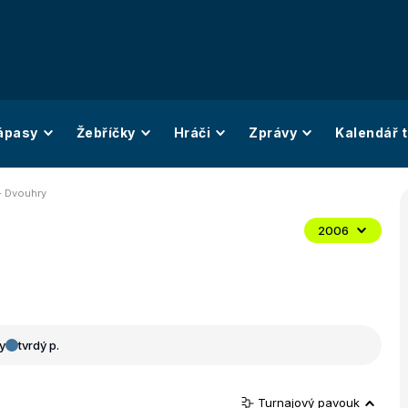
ápasy
Žebříčky
Hráči
Zprávy
Kalendář t
- Dvouhry
2006
y
tvrdý p.
Turnajový pavouk