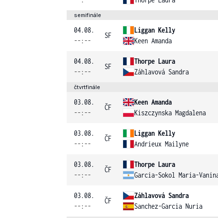
semifinále
04.08.
Liggan Kelly
SF
--:--
Keen Amanda
04.08.
Thorpe Laura
SF
--:--
Záhlavová Sandra
čtvrtfinále
03.08.
Keen Amanda
ČF
--:--
Kiszczynska Magdalena
03.08.
Liggan Kelly
ČF
--:--
Andrieux Mailyne
03.08.
Thorpe Laura
ČF
--:--
Garcia-Sokol Maria-Vanin
03.08.
Záhlavová Sandra
ČF
--:--
Sanchez-Garcia Nuria