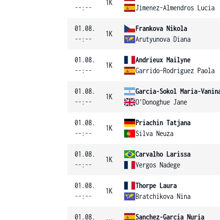
1K
--:--
Jimenez-Almendros Lucia
01.08.
Frankova Nikola
1K
--:--
Arutyunova Diana
01.08.
Andrieux Mailyne
1K
--:--
Garrido-Rodriguez Paola
01.08.
Garcia-Sokol Maria-Vanin
1K
--:--
O'Donoghue Jane
01.08.
Priachin Tatjana
1K
--:--
Silva Neuza
01.08.
Carvalho Larissa
1K
--:--
Vergos Nadege
01.08.
Thorpe Laura
1K
--:--
Bratchikova Nina
01.08.
Sanchez-Garcia Nuria