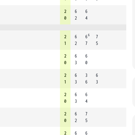
2
6
6
0
2
4
6
2
6
6
7
1
2
7
5
2
6
6
0
3
0
2
6
3
6
1
3
6
3
2
6
6
0
3
4
2
6
7
0
2
5
2
6
6