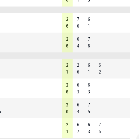
2
7
6
0
6
1
2
6
7
0
4
6
2
2
6
6
1
6
1
2
2
6
6
0
3
3
2
6
7
a
0
4
5
2
6
6
7
1
7
3
5